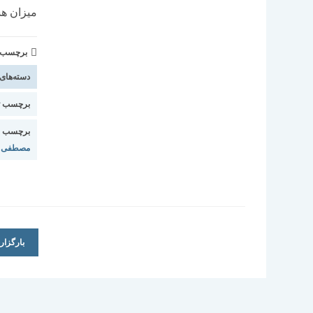
میزان ه
برچسب و 
دسته‌های
برچسب ت
برچسب ا
مصطفی اق
بارگزا