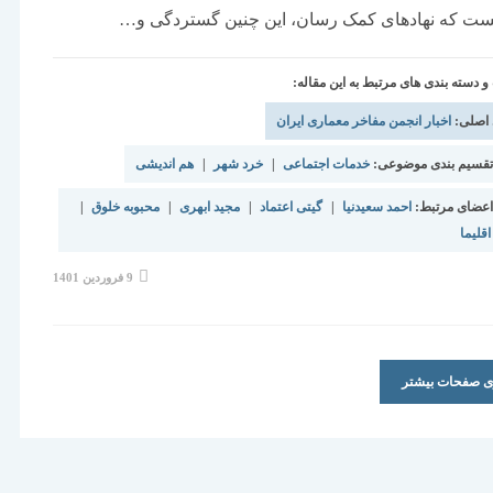
ست که نهادهای کمک رسان، این چنین گستردگی و…
دسته بندی های مرتبط به این مقاله:
 اصلی:
اخبار انجمن مفاخر معماری ایران
قسیم بندی موضوعی:
خدمات اجتماعی
|
خرد شهر
|
هم اندیشی
عضای مرتبط:
احمد سعیدنیا
|
گیتی اعتماد
|
مجید ابهری
|
محبوبه خلوق
|
لیما
نوشته
9 فروردین 1401
منتشر
شده
است:
ری صفحات بیشتر