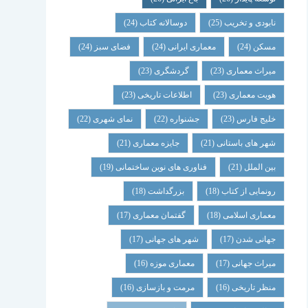
نابودی و تخریب
(25)
دوسالانه کتاب
(24)
مسکن
(24)
معماری ایرانی
(24)
فضای سبز
(24)
میراث معماری
(23)
گردشگری
(23)
هویت معماری
(23)
اطلاعات تاریخی
(23)
خلیج فارس
(23)
جشنواره
(22)
نمای شهری
(22)
شهر های باستانی
(21)
جایزه معماری
(21)
بین الملل
(21)
فناوری های نوین ساختمانی
(19)
رونمایی از کتاب
(18)
بزرگداشت
(18)
معماری اسلامی
(18)
گفتمان معماری
(17)
جهانی شدن
(17)
شهر های جهانی
(17)
میراث جهانی
(17)
معماری موزه
(16)
منظر تاریخی
(16)
مرمت و بازسازی
(16)