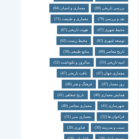
بررسی تاریخی
(88)
معماری و انسان
(84)
نقد و بررسی
(79)
معماری و طبیعت
(71)
محیط شهری
(67)
هویت تاریخی
(67)
توسعه شهری
(62)
محیط زیست
(62)
تاریخ معاصر
(60)
منابع طبیعی
(58)
ابنیه تاریخی
(53)
سالروز و نکوداشت
(52)
معماری جهان
(47)
بافت تاریخی
(47)
روز معمار
(47)
فرهنگ و هنر
(46)
همایش معماری
(46)
تاریخ شفاهی
(41)
شهرسازی
(41)
معماری معاصر
(40)
فراخوان ها
(32)
معماری سبز
(31)
سنت و مدرنیته
(30)
فناوری
(26)
توسعه پایدار
(26)
باغ ایرانی
(26)