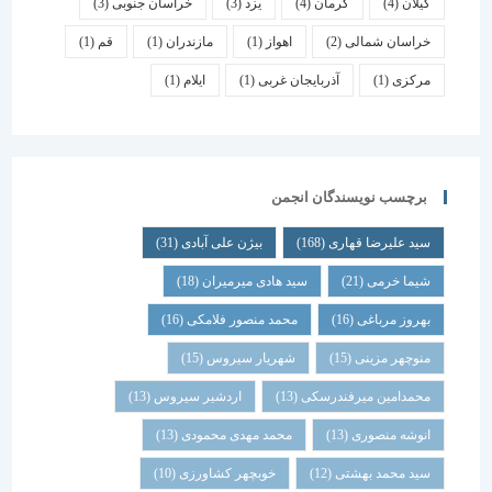
گیلان
(4)
کرمان
(4)
یزد
(3)
خراسان جنوبی
(3)
خراسان شمالی
(2)
اهواز
(1)
مازندران
(1)
قم
(1)
مرکزی
(1)
آذربایجان غربی
(1)
ایلام
(1)
برچسب نویسندگان انجمن
سید علیرضا قهاری
(168)
بیژن علی آبادی
(31)
شیما خرمی
(21)
سید هادی میرمیران
(18)
بهروز مرباغی
(16)
محمد منصور فلامکی
(16)
منوچهر مزینی
(15)
شهریار سیروس
(15)
محمدامین میرفندرسکی
(13)
اردشیر سیروس
(13)
انوشه منصوری
(13)
محمد مهدی محمودی
(13)
سید محمد بهشتی
(12)
خوبچهر کشاورزی
(10)