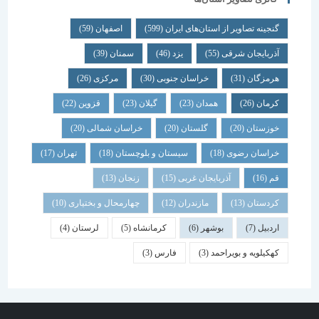
گنجینه تصاویر از استان‌های ایران
(599)
اصفهان
(59)
آذربایجان شرقی
(55)
یزد
(46)
سمنان
(39)
هرمزگان
(31)
خراسان جنوبی
(30)
مرکزی
(26)
کرمان
(26)
همدان
(23)
گیلان
(23)
قزوین
(22)
خوزستان
(20)
گلستان
(20)
خراسان شمالی
(20)
خراسان رضوی
(18)
سیستان و بلوچستان
(18)
تهران
(17)
قم
(16)
آذربایجان غربی
(15)
زنجان
(13)
کردستان
(13)
مازندران
(12)
چهارمحال و بختیاری
(10)
اردبیل
(7)
بوشهر
(6)
کرمانشاه
(5)
لرستان
(4)
کهکیلویه و بویراحمد
(3)
فارس
(3)