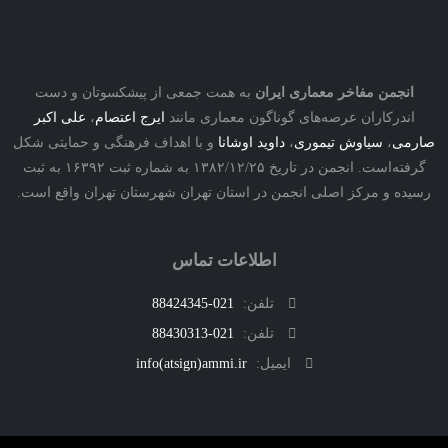
نجمن مفاخر معماری ایران
به همت جمعی از پیشکسوتان و دست
درکاران عرصه‌های گوناگون معماری مانند
ایرج اعتصام
،
علی اکبر
ی
،
سیاوش تیموری
،
داوید اوشانا
و با اهداف فرهنگی و حمایتی شکل
گرفته‌است. انجمن در تاریخ ۱۳۸۲/۱۲/۲۵ به شماره ثبت ۱۶۳۹۲ به ثبت
ه و مرکز اصلی انجمن در استان تهران شهرستان تهران واقع است.
اطلاعات تماس
تلفن:
021-88424345
تلفن:
021-88430313
ایمیل:
info(atsign)ammi.ir