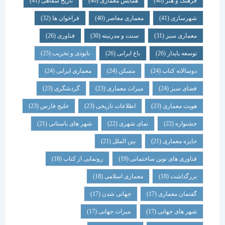
فرهنگ و هنر
(46)
همایش معماری
(46)
تاریخ شفاهی
(41)
شهرسازی
(41)
معماری معاصر
(40)
فراخوان ها
(32)
معماری سبز
(31)
سنت و مدرنیته
(30)
فناوری
(26)
توسعه پایدار
(26)
باغ ایرانی
(26)
نابودی و تخریب
(25)
دوسالانه کتاب
(24)
مسکن
(24)
معماری ایرانی
(24)
فضای سبز
(24)
میراث معماری
(23)
گردشگری
(23)
هویت معماری
(23)
اطلاعات تاریخی
(23)
خلیج فارس
(23)
جشنواره
(22)
نمای شهری
(22)
شهر های باستانی
(21)
جایزه معماری
(21)
بین الملل
(21)
فناوری های نوین ساختمانی
(19)
رونمایی از کتاب
(18)
بزرگداشت
(18)
معماری اسلامی
(18)
گفتمان معماری
(17)
جهانی شدن
(17)
شهر های جهانی
(17)
میراث جهانی
(17)