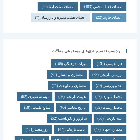
اعضای فعال انجمن
(183)
اعضای هیئت امنا
(42)
اعضای جاوید
(22)
اعضای هیئت مدیره و بازرسان
(7)
برچسب تقسیم‌بندی‌های موضوعی مقالات
هم اندیشی
(154)
میراث فرهنگی
(109)
بررسی تاریخی
(88)
معماری و انسان
(84)
نقد و بررسی
(79)
معماری و طبیعت
(71)
محیط شهری
(67)
هویت تاریخی
(67)
توسعه شهری
(62)
محیط زیست
(62)
تاریخ معاصر
(60)
منابع طبیعی
(58)
ابنیه تاریخی
(53)
سالروز و نکوداشت
(52)
معماری جهان
(47)
بافت تاریخی
(47)
روز معمار
(47)