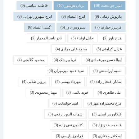
امیر جوانبخت
(10)
یزدان هوشور
(10)
فاطمه عباسی
(9)
داریوش زمانی
(9)
ایرج اعتصام
(9)
ایرج شهروز تهرانی
(8)
فریبرز جبارنیا
(7)
سیروس باور
(6)
گیتی اعتماد
(6)
فرخ باور
(5)
جلیل اولیاء
(5)
نادر ناصرالمعمار
(5)
غزال کرامتی
(5)
محمد علی مرادی
(4)
ابوالحسن میرعمادی
(4)
ثریا بیرشک
(4)
محمود گلابچی
(4)
نسیم ایرانمنش
(4)
سید حمید میرمیران
(4)
ساناز افتخار زاده
(4)
مهرداد بهمنی
(4)
پرویز طلایی
(4)
علی طاهری
(4)
فرید نائینی
(3)
مهناز محمودی
(3)
فرخ محمدزاده مهر
(3)
امید جوانبخت
(3)
کیکاووس امینی
(3)
شهاب الدین ارفعی
(3)
فاطمه ظفرنژاد
(3)
کتایون تقی زاده
(3)
اسكندر مختاری
(3)
فرامرز پارسی
(3)