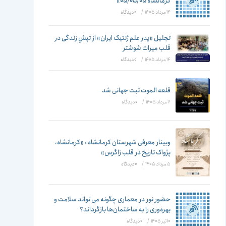
تغییر
کرمانشاه ۰۵/۰۵/۰۵»
14 مرداد 1405
/
۰ دیدگاه
تجلیل «پدر علم ژنتیک ایران» از تپشِ زندگی در
قلب میراث شوشتر
دهید
14 مرداد 1405
/
۰ دیدگاه
قلعه الموت ثبت جهانی شد
7 مرداد 1405
/
۰ دیدگاه
وبینار معرفی شهرستان کرمانشاه : «کرمانشاه،
پژواک تاریخ در قلب زاگرس»
5 مرداد 1405
/
۰ دیدگاه
حضور نور در معماری چگونه می تواند سلامت و
بهره‌وری را به ساختمان‌ها بازگرداند؟
10 تیر 1405
/
۰ دیدگاه