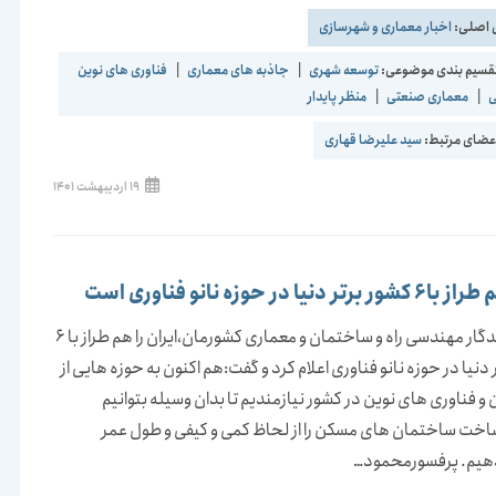
 اصلی:
اخبار معماری و شهرسازی
قسیم بندی موضوعی:
توسعه شهری
|
جاذبه های معماری
|
فناوری های نوین
ی
|
معماری صنعتی
|
منظر پایدار
ضای مرتبط:
سید علیرضا قهاری
نوشته
19 اردیبهشت 1401
منتشر
شده
است:
ر دنیا در حوزه نانو فناوری است
چهره ماندگار مهندسی راه و ساختمان و معماری کشورمان،ایران را هم طراز با 6
 دنیا در حوزه نانو فناوری اعلام کرد و گفت:هم اکنون به حوزه هایی از
 و فناوری های نوین در کشور نیازمندیم تا بدان وسیله بتوانیم
خت ساختمان های مسکن را از لحاظ کمی و کیفی و طول عمر
هیم. پرفسورمحمود…