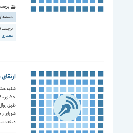
برچسب 
دسته‌های
برچسب ت
معماری
ارتقای
شنیه هشت
حضور مفاخ
طبق روال
شورای راه
صنعت ساخ