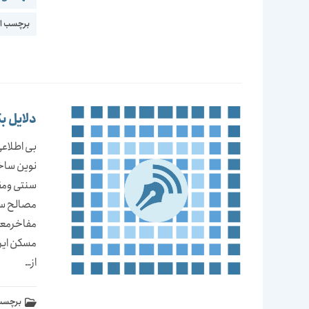
برچسب اع
دلایل ب
بی اطلاعی
نوین ساخ
سنتی ومق
مصالح سن
مفاخرمعما
مسکن ایر
از…
برچسب 