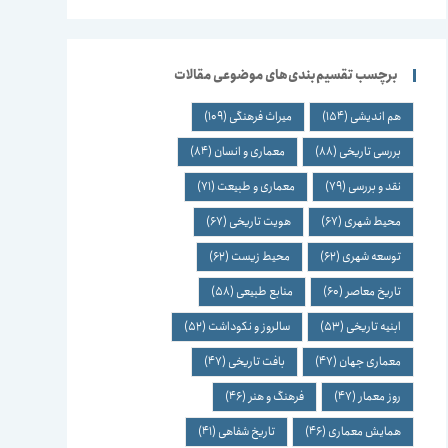
برچسب تقسیم‌بندی‌های موضوعی مقالات
هم اندیشی
(154)
میراث فرهنگی
(109)
بررسی تاریخی
(88)
معماری و انسان
(84)
نقد و بررسی
(79)
معماری و طبیعت
(71)
محیط شهری
(67)
هویت تاریخی
(67)
توسعه شهری
(62)
محیط زیست
(62)
تاریخ معاصر
(60)
منابع طبیعی
(58)
ابنیه تاریخی
(53)
سالروز و نکوداشت
(52)
معماری جهان
(47)
بافت تاریخی
(47)
روز معمار
(47)
فرهنگ و هنر
(46)
همایش معماری
(46)
تاریخ شفاهی
(41)