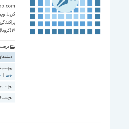
پراکندگی
19 (کرونا) از طریق جابجایی هوا می باشد که در این حالت…
برچسب 
دسته‌های
برچسب ت
نوین
|
م
برچسب مج
برچسب اع