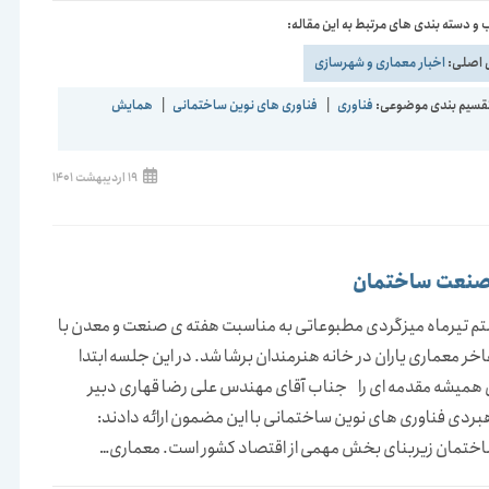
و دسته بندی های مرتبط به این مقاله:
 اصلی:
اخبار معماری و شهرسازی
قسیم بندی موضوعی:
فناوری
|
فناوری های نوین ساختمانی
|
همایش
نوشته
19 اردیبهشت 1401
منتشر
شده
است:
 صنعت ساختمان
م تیرماه میزگردی مطبوعاتی به مناسبت هفته ی صنعت و معدن با
ر معماری یاران در خانه هنرمندان برشا شد. در این جلسه ابتدا
 همیشه مقدمه ای را جناب آقای مهندس علی رضا قهاری دبیر
بردی فناوری های نوین ساختمانی با این مضمون ارائه دادند:
تمان زیربنای بخش مهمی از اقتصاد کشور است. معماری…