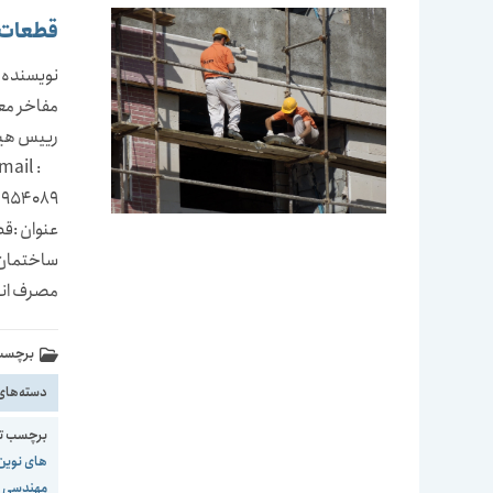
قطعات 
نویسنده 
مفاخر مع
mail :
عنوان :ق
ساختمان 
مصرف انر
برچسب 
دسته‌های
برچسب ت
های نوین
مهندسی 