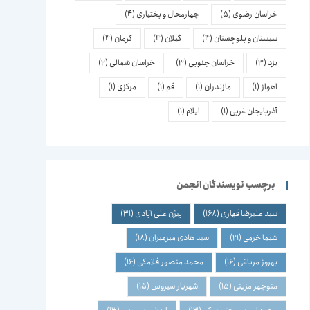
خراسان رضوی
(5)
چهارمحال و بختیاری
(4)
سیستان و بلوچستان
(4)
گیلان
(4)
کرمان
(4)
یزد
(3)
خراسان جنوبی
(3)
خراسان شمالی
(2)
اهواز
(1)
مازندران
(1)
قم
(1)
مرکزی
(1)
آذربایجان غربی
(1)
ایلام
(1)
برچسب نویسندگان انجمن
سید علیرضا قهاری
(168)
بیژن علی آبادی
(31)
شیما خرمی
(21)
سید هادی میرمیران
(18)
بهروز مرباغی
(16)
محمد منصور فلامکی
(16)
منوچهر مزینی
(15)
شهریار سیروس
(15)