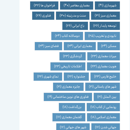
شهرسازی
(41)
معماری معاصر
(40)
فراخوان ها
(32)
معماری سبز
(31)
سنت و مدرنیته
(30)
فناوری
(26)
توسعه پایدار
(26)
باغ ایرانی
(26)
نابودی و تخریب
(25)
دوسالانه کتاب
(24)
مسکن
(24)
معماری ایرانی
(24)
فضای سبز
(24)
میراث معماری
(23)
گردشگری
(23)
هویت معماری
(23)
اطلاعات تاریخی
(23)
خلیج فارس
(23)
جشنواره
(22)
نمای شهری
(22)
شهر های باستانی
(21)
جایزه معماری
(21)
بین الملل
(21)
فناوری های نوین ساختمانی
(19)
رونمایی از کتاب
(18)
بزرگداشت
(18)
معماری اسلامی
(18)
گفتمان معماری
(17)
جهانی شدن
(17)
شهر های جهانی
(17)