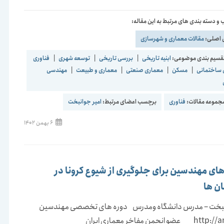
و دسته بندی های مرتبط به این مقاله:
 اصلی:
مقالات معماری و شهرسازی
قسیم بندی موضوعی:
ابنیه تاریخی
|
بررسی تاریخی
|
توسعه شهری
|
فناوری
 ساختمانی
|
مسکن
|
معماری صنعتی
|
معماری و طبیعت
|
مهندسی
موعه مقالات:
فناوری
برچسب اعضای مرتبط:
امیر جوانبخت
نوشته
6 بهمن 1402
منتشر
شده
است:
ای مهندسین برای جلوگیری از شیوع کرونا در
ن ها
نبخت – مدرس دانشگاه ومدرس دوره های تخصصی مهندسین
http://ammi.ir عضو انجمن مفاخر معماری ایران