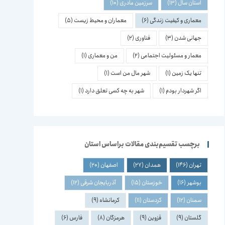
استان سال
(13)
سرزمین مادری
(10)
معماری و کیفیت زندگی
(6)
معماران و محیط زیست
(5)
جهانی شدن
(3)
فناوری
(2)
معمار و مسئولیت اجتماعی
(2)
من و معماری
(1)
تنها یک زمین
(1)
شهر مال من است
(1)
اگر شهردار بودم
(1)
شهر به چه کسی تعلق دارد
(1)
برچسب تقسیم‌بندی مقالات براساس استان
تهران
(146)
همدان
(27)
اصفهان
(20)
بوشهر
(16)
خوزستان
(15)
آذربایجان شرقی
(12)
سمنان
(12)
کردستان
(11)
کرمانشاه
(9)
گلستان
(9)
قزوین
(9)
هرمزگان
(8)
فارس
(6)