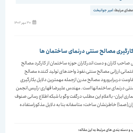
ضای مرتبط:
امیر جوانبخت
نوشته
30 مهر 1402
منتشر
شده
است:
کارگیری مصالح سنتی درنمای ساختمان ها
 صاحب کاران و دست اندرکاران حوزه ساختمان از کارکرد مصالح
تمانی،ارزانی مصالح سنتی،نفوذ واحدهای تولید کننده مصالح
اومت دربرابرورود مصالح مدرن ازجمله مهمترین دلایل بکارگیری
تی درنمای ساختمانها است. مهندس علیرضا قهاری-رئیس انجمن
ری ایران- بااعلام این مطلب درگفت وگو با شبکه اطلاع رسانی صنوف
ان(صما) خاطرنشان ساخت: متاسفانه بنا به دلایل مذکوراستفاده
و دسته بندی های مرتبط به این مقاله: