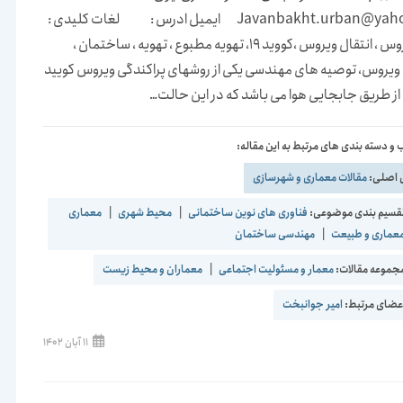
Javanbakht.urban@yahoo.com ایمیل ادرس : لغات کلیدی :
کرونا، ویروس ، انتقال ویروس ،کووید 19، تهویه مطبوع ، تهویه ، ساختمان ،
 ویروس، توصیه های مهندسی یکی از روشهای پراکندگی ویروس کویید
و دسته بندی های مرتبط به این مقاله:
 اصلی:
مقالات معماری و شهرسازی
قسیم بندی موضوعی:
فناوری های نوین ساختمانی
|
محیط شهری
|
معماری
عماری و طبیعت
|
مهندسی ساختمان
موعه مقالات:
معمار و مسئولیت اجتماعی
|
معماران و محیط زیست
ضای مرتبط:
امیر جوانبخت
نوشته
11 آبان 1402
منتشر
شده
است: