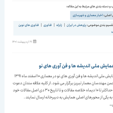
و دسته بندی های مرتبط به این مقاله:
 اصلی:
اخبار معماری و شهرسازی
قسیم بندی موضوعی:
پژوهش در ایران
|
زلزله
|
فناوری
|
فناوری های نوین
ی
نوشته
19 اردیبهشت 1401
منتشر
شده
است:
مایش ملی اندیشه ها و فن آوری های نو
اولین همایش ملی اندیشه ها و فن آوری های نو در معماری 10 اسفند ماه 1391
ن مهندسان معمار تبریز برگزار می شود. از کلیه علاقه مندان دعوت
می گردد حداکثر تا 10 دیماه خلاصه مقالات و تا تاریخ 30 دی اصل مقالات خود
ه به یکی از محورهای اصلی همایش به دبیرخانه ارسال نمایند .
…