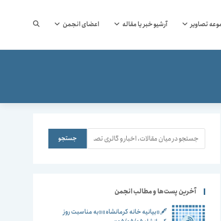
جستجوی
وعه تصاویر
آرشیو خبر یا مقاله
اعضای انجمن
وب
سایت
جستجو
جستجو
را
آخرین پست‌ها و مطالب انجمن
🖋️«بیانیه خانه کرمانشاه»«به مناسبت روز