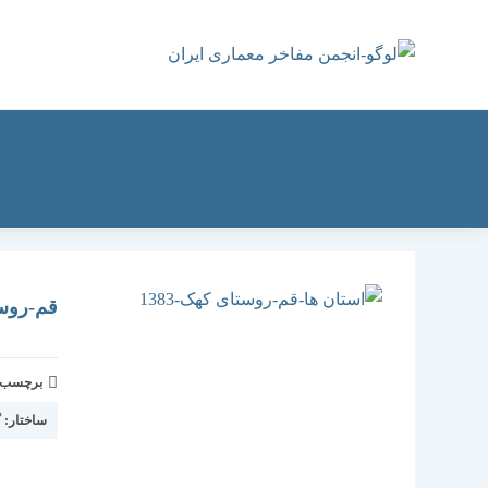
رش
ه
حتوا
قم-روستا
برچسب و 
ساختار:
گ