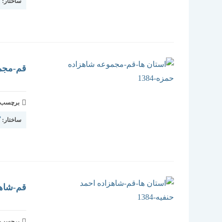
ساختار:
گ
قم-مجمو
برچسب و 
ساختار:
گ
قم-شاهزا
برچسب و 