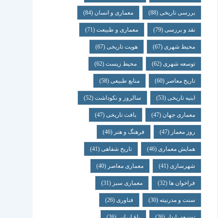
بررسی تاریخی
(88)
معماری و انسان
(84)
نقد و بررسی
(79)
معماری و طبیعت
(71)
محیط شهری
(67)
هویت تاریخی
(67)
توسعه شهری
(62)
محیط زیست
(62)
تاریخ معاصر
(60)
منابع طبیعی
(58)
ابنیه تاریخی
(53)
سالروز و نکوداشت
(52)
معماری جهان
(47)
بافت تاریخی
(47)
روز معمار
(47)
فرهنگ و هنر
(46)
همایش معماری
(46)
تاریخ شفاهی
(41)
شهرسازی
(41)
معماری معاصر
(40)
فراخوان ها
(32)
معماری سبز
(31)
سنت و مدرنیته
(30)
فناوری
(26)
توسعه پایدار
(26)
باغ ایرانی
(26)