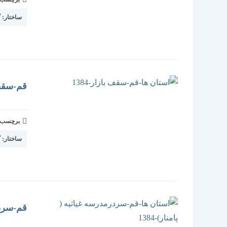
ساختار:
گ
قم-سقف ب
برچسب و 
ساختار:
گ
قم-سردرم