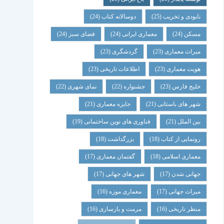
نابودی و تخریب
(25)
دوسالانه کتاب
(24)
مسکن
(24)
معماری ایرانی
(24)
فضای سبز
(24)
میراث معماری
(23)
گردشگری
(23)
هویت معماری
(23)
اطلاعات تاریخی
(23)
خلیج فارس
(23)
جشنواره
(22)
نمای شهری
(22)
شهر های باستانی
(21)
جایزه معماری
(21)
بین الملل
(21)
فناوری های نوین ساختمانی
(19)
رونمایی از کتاب
(18)
بزرگداشت
(18)
معماری اسلامی
(18)
گفتمان معماری
(17)
جهانی شدن
(17)
شهر های جهانی
(17)
میراث جهانی
(17)
معماری موزه
(16)
منظر تاریخی
(16)
مرمت و بازسازی
(16)