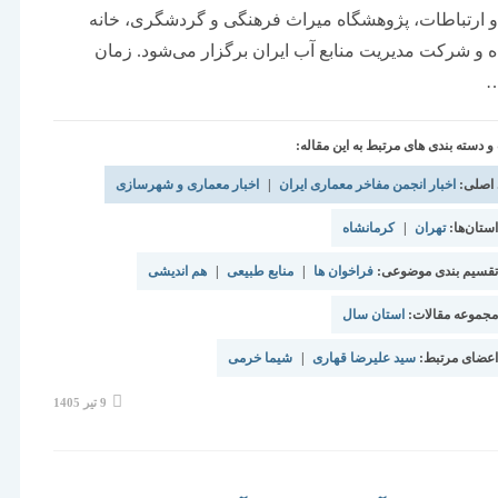
 ارتباطات، پژوهشگاه میراث فرهنگی و گردشگری، خانه
 و شرکت مدیریت منابع آب ایران برگزار می‌شود. زمان
دسته بندی های مرتبط به این مقاله:
 اصلی:
اخبار انجمن مفاخر معماری ایران
|
اخبار معماری و شهرسازی
تان‌ها:
تهران
|
کرمانشاه
قسیم بندی موضوعی:
فراخوان ها
|
منابع طبیعی
|
هم اندیشی
جموعه مقالات:
استان سال
عضای مرتبط:
سید علیرضا قهاری
|
شیما خرمی
نوشته
9 تیر 1405
منتشر
شده
است: