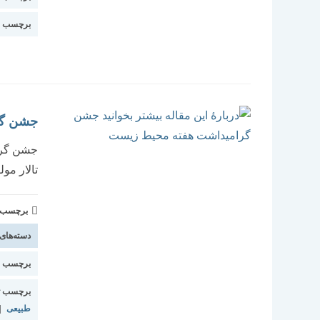
برچسب ا
جشن گر
تالار مو
برچسب و 
دسته‌های
برچسب اس
برچسب ت
طبیعی
|