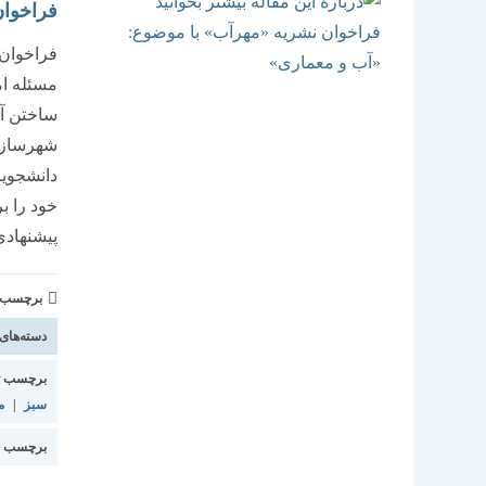
فراخوان
فراخوان 
مسئله ام
ساختن آی
شهرسازا
دانشجویا
خود را ب
پیشنهادی
برچسب و 
دسته‌های
برچسب ت
سبز
|
م
برچسب م