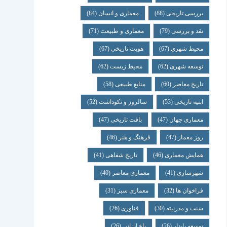
بررسی تاریخی
(88)
معماری و انسان
(84)
نقد و بررسی
(79)
معماری و طبیعت
(71)
محیط شهری
(67)
هویت تاریخی
(67)
توسعه شهری
(62)
محیط زیست
(62)
تاریخ معاصر
(60)
منابع طبیعی
(58)
ابنیه تاریخی
(53)
سالروز و نکوداشت
(52)
معماری جهان
(47)
بافت تاریخی
(47)
روز معمار
(47)
فرهنگ و هنر
(46)
همایش معماری
(46)
تاریخ شفاهی
(41)
شهرسازی
(41)
معماری معاصر
(40)
فراخوان ها
(32)
معماری سبز
(31)
سنت و مدرنیته
(30)
فناوری
(26)
توسعه پایدار
(26)
باغ ایرانی
(26)