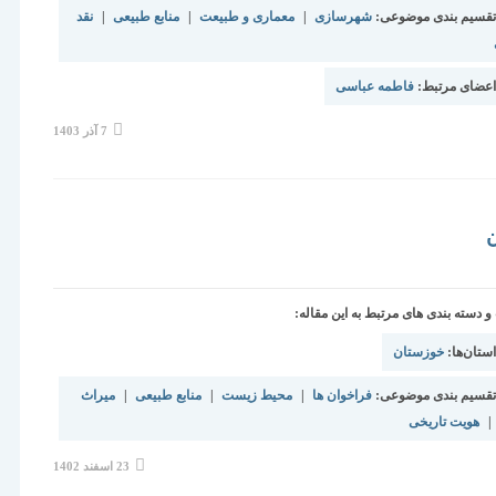
قسیم بندی موضوعی:
شهرسازی
|
معماری و طبیعت
|
منابع طبیعی
|
نقد
عضای مرتبط:
فاطمه عباسی
نوشته
7 آذر 1403
منتشر
شده
است:
ن
دسته بندی های مرتبط به این مقاله:
تان‌ها:
خوزستان
قسیم بندی موضوعی:
فراخوان ها
|
محیط زیست
|
منابع طبیعی
|
میراث
|
هویت تاریخی
نوشته
23 اسفند 1402
منتشر
شده