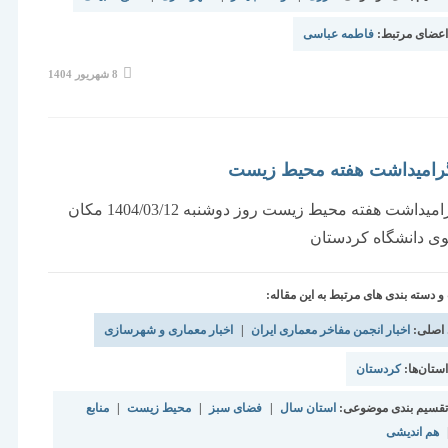
عضای مرتبط:
فاطمه عباسی
نوشته
8 شهریور 1404
منتشر
شده
است:
امیداشت هفته محیط زیست
جشن گرامیداشت هفته محیط زیست روز دوشنبه 1404/03/12 مکان
لوی دانشگاه کردستان
دسته بندی های مرتبط به این مقاله:
 اصلی:
اخبار انجمن مفاخر معماری ایران
|
اخبار معماری و شهرسازی
تان‌ها:
کردستان
قسیم بندی موضوعی:
استان سال
|
فضای سبز
|
محیط زیست
|
منابع
هم اندیشی