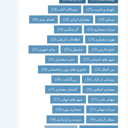
نابودی و تخریب
(25)
دوسالانه کتاب
(24)
مسکن
(24)
معماری ایرانی
(24)
فضای سبز
(24)
میراث معماری
(23)
گردشگری
(23)
هویت معماری
(23)
اطلاعات تاریخی
(23)
خلیج فارس
(23)
جشنواره
(22)
نمای شهری
(22)
شهر های باستانی
(21)
جایزه معماری
(21)
بین الملل
(21)
فناوری های نوین ساختمانی
(19)
رونمایی از کتاب
(18)
بزرگداشت
(18)
معماری اسلامی
(18)
گفتمان معماری
(17)
جهانی شدن
(17)
شهر های جهانی
(17)
میراث جهانی
(17)
معماری موزه
(16)
منظر تاریخی
(16)
مرمت و بازسازی
(16)