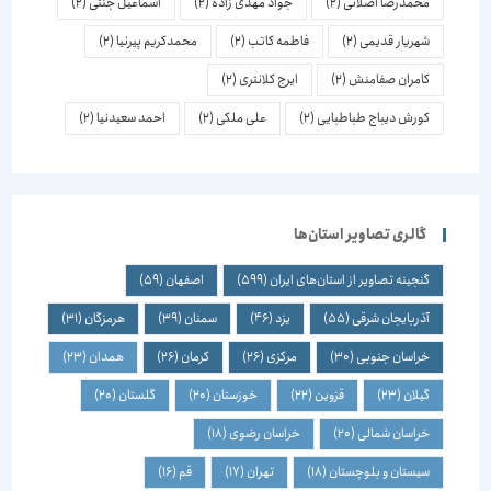
محمدرضا اصلانی
(2)
جواد مهدی زاده
(2)
اسماعیل جنتی
(2)
شهریار قدیمی
(2)
فاطمه کاتب
(2)
محمدکریم پیرنیا
(2)
کامران صفامنش
(2)
ایرج کلانتری
(2)
کورش دیباج طباطبایی
(2)
علی ملکی
(2)
احمد سعیدنیا
(2)
گالری تصاویر استان‌ها
گنجینه تصاویر از استان‌های ایران
(599)
اصفهان
(59)
آذربایجان شرقی
(55)
یزد
(46)
سمنان
(39)
هرمزگان
(31)
خراسان جنوبی
(30)
مرکزی
(26)
کرمان
(26)
همدان
(23)
گیلان
(23)
قزوین
(22)
خوزستان
(20)
گلستان
(20)
خراسان شمالی
(20)
خراسان رضوی
(18)
سیستان و بلوچستان
(18)
تهران
(17)
قم
(16)