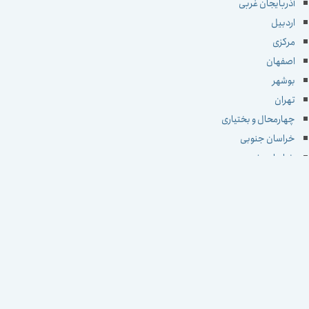
آذربایجان غربی
اردبیل
مرکزی
اصفهان
بوشهر
تهران
چهارمحال و بختیاری
خراسان جنوبی
خراسان رضوی
خراسان شمالی
خوزستان
زنجان
سمنان
سیستان و بلوچستان
فارس
قزوین