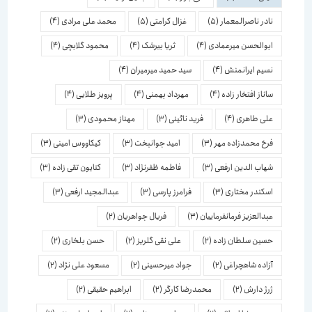
نادر ناصرالمعمار
(5)
غزال کرامتی
(5)
محمد علی مرادی
(4)
ابوالحسن میرعمادی
(4)
ثریا بیرشک
(4)
محمود گلابچی
(4)
نسیم ایرانمنش
(4)
سید حمید میرمیران
(4)
ساناز افتخار زاده
(4)
مهرداد بهمنی
(4)
پرویز طلایی
(4)
علی طاهری
(4)
فرید نائینی
(3)
مهناز محمودی
(3)
فرخ محمدزاده مهر
(3)
امید جوانبخت
(3)
کیکاووس امینی
(3)
شهاب الدین ارفعی
(3)
فاطمه ظفرنژاد
(3)
کتایون تقی زاده
(3)
اسكندر مختاری
(3)
فرامرز پارسی
(3)
عبدالمجید ارفعی
(3)
عبدالعزیز فرمانفرماییان
(3)
فریال جواهریان
(2)
حسین سلطان زاده
(2)
علی نقی گلریز
(2)
حسن بلخاری
(2)
آزاده شاهچراغی
(2)
جواد میرحسینی
(2)
مسعود علی نژاد
(2)
ژرژ دارش
(2)
محمدرضا کارگر
(2)
ابراهیم حقیقی
(2)