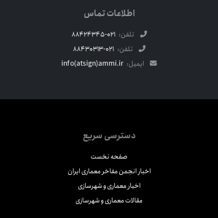
اطلاعات تماس
تلفن:
021-88424345
تلفن:
021-88430313
ایمیل:
info(atsign)ammi.ir
دسترسی سریع
صفحه نخست
اخبار انجمن مفاخر معماری ایران
اخبار معماری و شهرسازی
مقالات معماری و شهرسازی