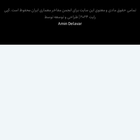
مامی حقوق مادی و معنوی این سایت برای انجمن مفاخر معماری ایران محفوظ است. کپی
رایت 2024 | طراحی و توسعه توسط
Amin Delavar