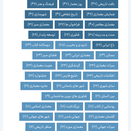
بافت تاریخی
(47)
روز معمار
(47)
فرهنگ و هنر
(46)
همایش معماری
(46)
تاریخ شفاهی
(41)
شهرسازی
(41)
معماری معاصر
(40)
فراخوان ها
(32)
معماری سبز
(31)
سنت و مدرنیته
(30)
فناوری
(26)
توسعه پایدار
(26)
باغ ایرانی
(26)
نابودی و تخریب
(25)
دوسالانه کتاب
(24)
مسکن
(24)
معماری ایرانی
(24)
فضای سبز
(24)
میراث معماری
(23)
گردشگری
(23)
هویت معماری
(23)
اطلاعات تاریخی
(23)
خلیج فارس
(23)
جشنواره
(22)
نمای شهری
(22)
شهر های باستانی
(21)
جایزه معماری
(21)
بین الملل
(21)
فناوری های نوین ساختمانی
(19)
رونمایی از کتاب
(18)
بزرگداشت
(18)
معماری اسلامی
(18)
گفتمان معماری
(17)
جهانی شدن
(17)
شهر های جهانی
(17)
میراث جهانی
(17)
معماری موزه
(16)
منظر تاریخی
(16)