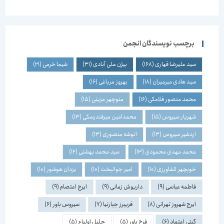
برچسب نویسندگان انجمن
سید علیرضا قهاری
(168)
بیژن علی آبادی
(31)
شیما خرمی
(21)
سید هادی میرمیران
(18)
بهروز مرباغی
(16)
محمد منصور فلامکی
(16)
منوچهر مزینی
(15)
شهریار سیروس
(15)
محمدامین میرفندرسکی
(13)
اردشیر سیروس
(13)
انوشه منصوری
(13)
محمد مهدی محمودی
(13)
سید محمد بهشتی
(12)
خوبچهر کشاورزی
(10)
امیر جوانبخت
(10)
یزدان هوشور
(10)
فاطمه عباسی
(9)
داریوش زمانی
(9)
ایرج اعتصام
(9)
ایرج شهروز تهرانی
(8)
فریبرز جبارنیا
(7)
سیروس باور
(6)
گیتی اعتماد
(6)
فرخ باور
(5)
جلیل اولیاء
(5)