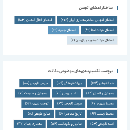
ساختار اعضای انجمن
اعضای انجمن مفاخر معماری ایران
(206)
اعضای فعال انجمن
(183)
اعضای هیئت امنا
(42)
اعضای جاوید
(22)
اعضای هیئت مدیره و بازرسان
(7)
برچسب تقسیم‌بندی‌های موضوعی مقالات
هم اندیشی
(154)
میراث فرهنگی
(109)
بررسی تاریخی
(88)
معماری و انسان
(84)
نقد و بررسی
(79)
معماری و طبیعت
(71)
محیط شهری
(67)
هویت تاریخی
(67)
توسعه شهری
(62)
محیط زیست
(62)
تاریخ معاصر
(60)
منابع طبیعی
(58)
ابنیه تاریخی
(53)
سالروز و نکوداشت
(52)
معماری جهان
(47)