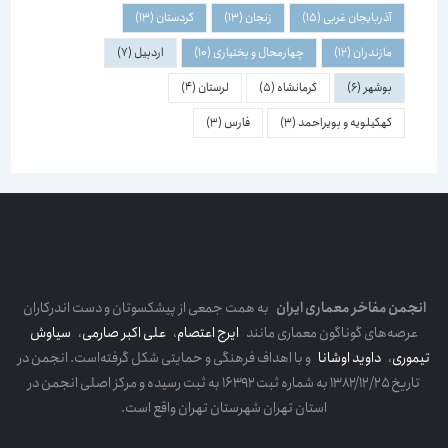
آذربایجان غربی
(15)
زنجان
(13)
کردستان
(13)
مازندران
(12)
چهارمحال و بختیاری
(10)
اردبیل
(7)
بوشهر
(6)
کرمانشاه
(5)
لرستان
(4)
کهکیلویه و بویراحمد
(3)
فارس
(3)
انجمن مفاخر معماری ایران
به همت جمعی از پیشکسوتان و دست اندرکاران
عرصه‌های گوناگون معماری مانند
ایرج اعتصام
،
علی اکبر صارمی
،
سیاوش
تیموری
،
داوید اوشانا
و با اهداف فرهنگی و حمایتی شکل گرفته‌است. انجمن در
تاریخ ۱۳۸۲/۱۲/۲۵ به شماره ثبت ۱۶۳۹۲ به ثبت رسیده و مرکز اصلی انجمن در
استان تهران شهرستان تهران واقع است.