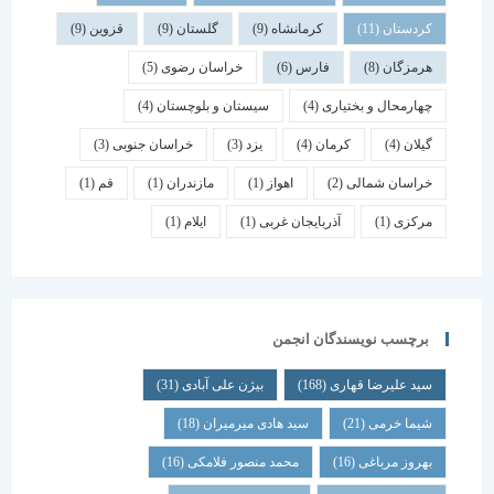
کردستان
(11)
کرمانشاه
(9)
گلستان
(9)
قزوین
(9)
هرمزگان
(8)
فارس
(6)
خراسان رضوی
(5)
چهارمحال و بختیاری
(4)
سیستان و بلوچستان
(4)
گیلان
(4)
کرمان
(4)
یزد
(3)
خراسان جنوبی
(3)
خراسان شمالی
(2)
اهواز
(1)
مازندران
(1)
قم
(1)
مرکزی
(1)
آذربایجان غربی
(1)
ایلام
(1)
برچسب نویسندگان انجمن
سید علیرضا قهاری
(168)
بیژن علی آبادی
(31)
شیما خرمی
(21)
سید هادی میرمیران
(18)
بهروز مرباغی
(16)
محمد منصور فلامکی
(16)