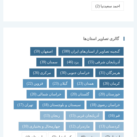
احمد سعیدنیا
(2)
گالری تصاویر استان‌ها
گنجینه تصاویر از استان‌های ایران
(599)
اصفهان
(59)
آذربایجان شرقی
(55)
یزد
(46)
سمنان
(39)
هرمزگان
(31)
خراسان جنوبی
(30)
مرکزی
(26)
کرمان
(26)
همدان
(23)
گیلان
(23)
قزوین
(22)
خوزستان
(20)
گلستان
(20)
خراسان شمالی
(20)
خراسان رضوی
(18)
سیستان و بلوچستان
(18)
تهران
(17)
قم
(16)
آذربایجان غربی
(15)
زنجان
(13)
کردستان
(13)
مازندران
(12)
چهارمحال و بختیاری
(10)