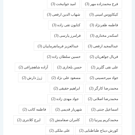
فرخ محمدزاده مهر
(3)
امید جوانبخت
(3)
کیکاووس امینی
(3)
شهاب الدین ارفعی
(3)
فاطمه ظفرنژاد
(3)
کتایون تقی زاده
(3)
اسكندر مختاری
(3)
فرامرز پارسی
(3)
عبدالمجید ارفعی
(3)
عبدالعزیز فرمانفرماییان
(3)
فریال جواهریان
(2)
حسین سلطان زاده
(2)
علی نقی گلریز
(2)
حسن بلخاری
(2)
آزاده شاهچراغی
(2)
جواد میرحسینی
(2)
مسعود علی نژاد
(2)
ژرژ دارش
(2)
محمدرضا کارگر
(2)
ابراهیم حقیقی
(2)
محمدرضا اصلانی
(2)
جواد مهدی زاده
(2)
اسماعیل جنتی
(2)
شهریار قدیمی
(2)
فاطمه کاتب
(2)
محمدکریم پیرنیا
(2)
کامران صفامنش
(2)
ایرج کلانتری
(2)
کورش دیباج طباطبایی
(2)
علی ملکی
(2)