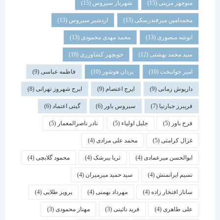
منوچهر مزینی
(15)
شهریار سیروس
(15)
محمدامین میرفندرسکی
(13)
اردشیر سیروس
(13)
انوشه منصوری
(13)
محمد مهدی محمودی
(13)
سید محمد بهشتی
(12)
خوبچهر کشاورزی
(10)
امیر جوانبخت
(10)
یزدان هوشور
(10)
فاطمه عباسی
(9)
داریوش زمانی
(9)
ایرج اعتصام
(9)
ایرج شهروز تهرانی
(8)
فریبرز جبارنیا
(7)
سیروس باور
(6)
گیتی اعتماد
(6)
فرخ باور
(5)
جلیل اولیاء
(5)
نادر ناصرالمعمار
(5)
غزال کرامتی
(5)
محمد علی مرادی
(4)
ابوالحسن میرعمادی
(4)
ثریا بیرشک
(4)
محمود گلابچی
(4)
نسیم ایرانمنش
(4)
سید حمید میرمیران
(4)
ساناز افتخار زاده
(4)
مهرداد بهمنی
(4)
پرویز طلایی
(4)
علی طاهری
(4)
فرید نائینی
(3)
مهناز محمودی
(3)