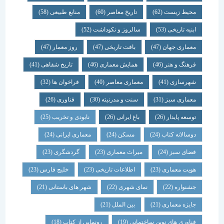
محیط زیست
(62)
تاریخ معاصر
(60)
منابع طبیعی
(58)
ابنیه تاریخی
(53)
سالروز و نکوداشت
(52)
معماری جهان
(47)
بافت تاریخی
(47)
روز معمار
(47)
فرهنگ و هنر
(46)
همایش معماری
(46)
تاریخ شفاهی
(41)
شهرسازی
(41)
معماری معاصر
(40)
فراخوان ها
(32)
معماری سبز
(31)
سنت و مدرنیته
(30)
فناوری
(26)
توسعه پایدار
(26)
باغ ایرانی
(26)
نابودی و تخریب
(25)
دوسالانه کتاب
(24)
مسکن
(24)
معماری ایرانی
(24)
فضای سبز
(24)
میراث معماری
(23)
گردشگری
(23)
هویت معماری
(23)
اطلاعات تاریخی
(23)
خلیج فارس
(23)
جشنواره
(22)
نمای شهری
(22)
شهر های باستانی
(21)
جایزه معماری
(21)
بین الملل
(21)
فناوری های نوین ساختمانی
(19)
رونمایی از کتاب
(18)