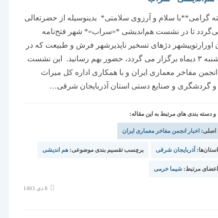
 گرامی**با سلام و آرزوی سلامتی* بدینوسیله از حضرتعالی
گردد تا در نشست هم‌اندیشی *«سراب»* شهر فتح‌نامه
 اورارتوییشهر دژهای تسخیر ناپذیرشهر فرش و طبیعت که در
تاریخ دوشنبه ۳ دیماه برگزار می گردد، حضور بهم رسانید. این نشست
نجمن مفاخر معماری ایران و با همکاری اداره کل میراث
و گردشگری و صنایع دستی استان آذربایجان شرقی…
دسته بندی های مرتبط به این مقاله:
 اصلی:
اخبار انجمن مفاخر معماری ایران
تان‌ها:
آذربایجان شرقی
برچسب تقسیم بندی موضوعی:
هم اندیشی
عضای مرتبط:
شیما خرمی
نوشته
8 دی 1403
منتشر
شده
است: