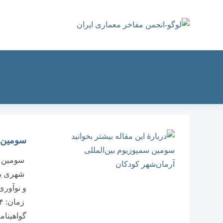
رش
ه
حتوا
سومین س
شهری برا
و نوآوری
گواهینام