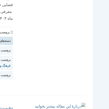
فضایی حا
ماه ۱۴۰۳* *ساعت: ۱۷ - ۱۵* *مکان:**خانه تاریخی دکتر…
برچسب و 
دسته‌های
برچسب اس
برچسب ت
فرهنگ و 
برچسب ا
نشست ه