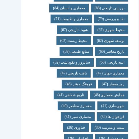
بررسی تاریخی
(88)
معماری و انسان
(84)
نقد و بررسی
(79)
معماری و طبیعت
(71)
محیط شهری
(67)
هویت تاریخی
(67)
توسعه شهری
(62)
محیط زیست
(62)
تاریخ معاصر
(60)
منابع طبیعی
(58)
ابنیه تاریخی
(53)
سالروز و نکوداشت
(52)
معماری جهان
(47)
بافت تاریخی
(47)
روز معمار
(47)
فرهنگ و هنر
(46)
همایش معماری
(46)
تاریخ شفاهی
(41)
شهرسازی
(41)
معماری معاصر
(40)
فراخوان ها
(32)
معماری سبز
(31)
سنت و مدرنیته
(30)
فناوری
(26)
توسعه پایدار
(26)
باغ ایرانی
(26)