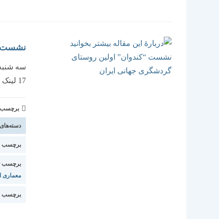
نشست “ک
17 لینک ورود به جلسه در پوستر درج گردیده است.
برچسب و 
دسته‌های
برچسب اس
برچسب ت
معماری ای
برچسب ا