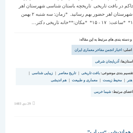
کم در بافت تاریخی تاریخچه باستان شناسی شهرستان اهر
معرفی شهرستان اهر حضور بهم رسانید. *زمان: سه شنبه ۲ بهمن
دسته بندی های مرتبط به این مقاله:
 اصلی:
اخبار انجمن مفاخر معماری ایران
تان‌ها:
آذربایجان شرقی
قسیم بندی موضوعی:
بافت تاریخی
|
تاریخ معاصر
|
زیبایی شناسی
|
هنر
|
محیط زیست
|
معماری و طبیعت
|
هم اندیشی
عضای مرتبط:
شیما خرمی
نوشته
29 دی 1403
منتشر
شده
است:
م‌اندیشی “سراب”