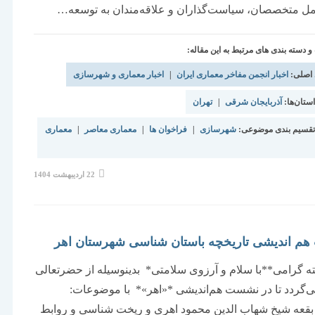
مل متخصصان، سیاست‌گذاران و علاقه‌مندان به توسعه…
دسته بندی های مرتبط به این مقاله:
 اصلی:
اخبار انجمن مفاخر معماری ایران
|
اخبار معماری و شهرسازی
تان‌ها:
آذربایجان شرقی
|
تهران
قسیم بندی موضوعی:
شهرسازی
|
فراخوان ها
|
معماری معاصر
|
معماری
نوشته
22 اردیبهشت 1404
منتشر
شده
است:
م اندیشی تاریخچه باستان شناسی شهرستان اهر
 گرامی**با سلام و آرزوی سلامتی* بدینوسیله از حضرتعالی
گردد تا در نشست هم‌اندیشی *«اهر»* با موضوعات:
قعه شیخ شهاب الدین محمود اهری و ریخت شناسی و روابط