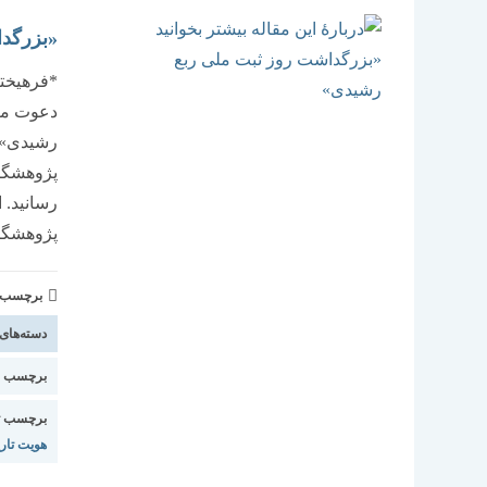
«بزرگد
*فرهیخته
دعوت میگ
پژوهشگا
رسانید. 
پژوهشگا
برچسب و 
دسته‌های
برچسب اس
برچسب ت
هویت تار