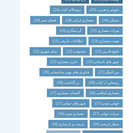
نابودی و تخریب
(25)
دوسالانه کتاب
(24)
مسکن
(24)
معماری ایرانی
(24)
فضای سبز
(24)
میراث معماری
(23)
گردشگری
(23)
هویت معماری
(23)
اطلاعات تاریخی
(23)
خلیج فارس
(23)
جشنواره
(22)
نمای شهری
(22)
شهر های باستانی
(21)
جایزه معماری
(21)
بین الملل
(21)
فناوری های نوین ساختمانی
(19)
رونمایی از کتاب
(18)
بزرگداشت
(18)
معماری اسلامی
(18)
گفتمان معماری
(17)
جهانی شدن
(17)
شهر های جهانی
(17)
میراث جهانی
(17)
معماری موزه
(16)
منظر تاریخی
(16)
مرمت و بازسازی
(16)