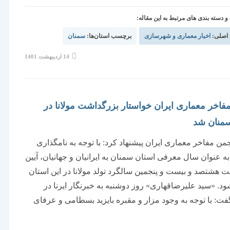
دسته بندی های مرتبط به این مقاله:
 اصلی:
اخبار معماری و شهرسازی
برچسب استان‌ها:
سمنان
نوشته
14 اردیبهشت 1401
منتشر
شده
است:
فاخر معماری ایران خواستار بزرگداشت مولانا در
سمنان شد
من مفاخر معماری ایران پیشنهاد کرد: با توجه به نامگذاری
ال 86 به عنوان سال معرفی استان سمنان به ایرانیان و جهانیان، آیین
 هشتصد و بیست و پنجمین سالگرد تولد مولانا در این استان
ود. «سید علیرضاقهاری» روز دوشنبه به خبرنگار ایرنا در
ت: با توجه به وجود مزار و مقبره بایزید بسطامی و عرفای