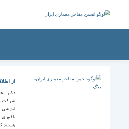
رش
ه
حتوا
از اطلا
دکتر محم
شرکت ما
اندیشی "
بافتهای 
هستند که