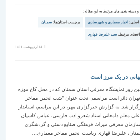
دسته بندی های مرتبط به این مقاله:
 اصلی:
اخبار معماری و شهرسازی
برچسب استان‌ها:
سمنان
عضای مرتبط:
سید علیرضا قهاری
نوشته
14 اردیبهشت 1401
منتشر
شده
است:
هانی در یک مرز است
ن روز نمایشگاه معرفی استان سمنان که در محل کاخ موزه
 تهران دائر است مراسمی تحت عنوان "شب انجمن مفاخر
رگزار شد. به گزارش خبرگزاری مهر، در این مراسم، استاندار
علی معلم دامغانی استاد شعرو ادب فارسی، عباس کاشیان
ازمان معرفی میراث فرهنگی صنایع دستی و گردشگری
منان، علیرضا قهاری ریاست انجمن مفاخر معماری…