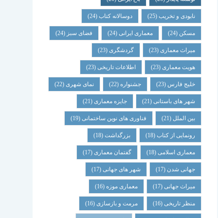
نابودی و تخریب
(25)
دوسالانه کتاب
(24)
مسکن
(24)
معماری ایرانی
(24)
فضای سبز
(24)
میراث معماری
(23)
گردشگری
(23)
هویت معماری
(23)
اطلاعات تاریخی
(23)
خلیج فارس
(23)
جشنواره
(22)
نمای شهری
(22)
شهر های باستانی
(21)
جایزه معماری
(21)
بین الملل
(21)
فناوری های نوین ساختمانی
(19)
رونمایی از کتاب
(18)
بزرگداشت
(18)
معماری اسلامی
(18)
گفتمان معماری
(17)
جهانی شدن
(17)
شهر های جهانی
(17)
میراث جهانی
(17)
معماری موزه
(16)
منظر تاریخی
(16)
مرمت و بازسازی
(16)