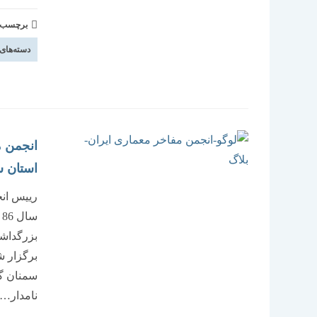
برچسب و 
دسته‌های
انجمن م
استان 
رییس انج
س
بزرگداشت
برگزار ش
سمنان گف
نامدار…