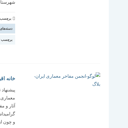
شهرستان سامان از 26 لغا
برچسب و 
دسته‌های
برچسب ت
خانه اق
پیشنهاد 
معماری ا
آثار و م
و چون از