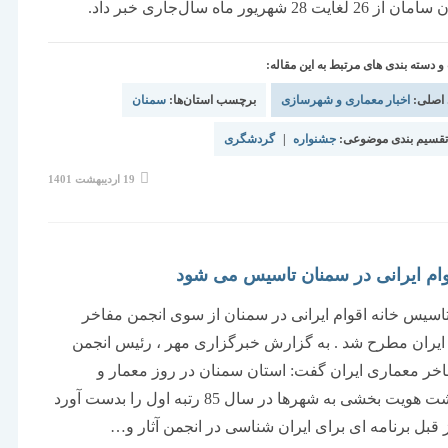
یت 28 شهریور ماه سال‌جاری خبر داد.
دسته بندی های مرتبط به این مقاله:
 اصلی:
اخبار معماری و شهرسازی
برچسب استان‌ها:
سمنان
قسیم بندی موضوعی:
جشنواره
|
گردشگری
نوشته
19 اردیبهشت 1401
منتشر
شده
است:
وام ایرانی در سمنان تاسیس می شود
تاسیس خانه اقوام ایرانی در سمنان از سوی انجمن مفاخر
یران مطرح شد . به گزارش خبرگزاری مهر ، رئیس انجمن
فاخر معماری ایران گفت: استان سمنان در روز معمار و
گرامیداشت هویت بخشی به شهرها در سال 85 رتبه اول را بدست آورد
 قبل برنامه ای برای ایران شناسی در انجمن آثار و…