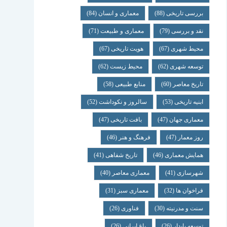
بررسی تاریخی
(88)
معماری و انسان
(84)
نقد و بررسی
(79)
معماری و طبیعت
(71)
محیط شهری
(67)
هویت تاریخی
(67)
توسعه شهری
(62)
محیط زیست
(62)
تاریخ معاصر
(60)
منابع طبیعی
(58)
ابنیه تاریخی
(53)
سالروز و نکوداشت
(52)
معماری جهان
(47)
بافت تاریخی
(47)
روز معمار
(47)
فرهنگ و هنر
(46)
همایش معماری
(46)
تاریخ شفاهی
(41)
شهرسازی
(41)
معماری معاصر
(40)
فراخوان ها
(32)
معماری سبز
(31)
سنت و مدرنیته
(30)
فناوری
(26)
توسعه پایدار
(26)
باغ ایرانی
(26)