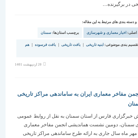
خی در برگیرنده…
دسته بندی های مرتبط به این مقاله:
 اصلی:
اخبار معماری و شهرسازی
برچسب استان‌ها:
سمنان
قسیم بندی موضوعی:
ابنیه تاریخی
|
بافت تاریخی
|
بافت فرسوده
|
هم
نوشته
20 اردیبهشت 1401
منتشر
شده
است:
جمن مفاخر معماری ایران به سامان‏دهی مراکز تاریخی
نان
 خبرگزاری فارس از استان سمنان به نقل از روابط عمومی
 سمنان، دومین نشست هم‏اندیشی انجمن مفاخر معماری
 مهر ماه سال جاری به ارائه طرح سامان‏دهی مراکز تاریخی