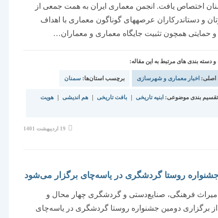
ان اختصاص یافت. انجمن معماری ایران به همت جمعی از
ن و دست‏اندرکاران عرصه‏های گوناگون معماری با اهداف
 حمایتی همچون تثبیت جایگاه معماری و معماران…
دسته بندی های مرتبط به این مقاله:
 اصلی:
اخبار معماری و شهرسازی
برچسب استان‌ها:
سمنان
قسیم بندی موضوعی:
ابنیه تاریخی
|
بافت تاریخی
|
هم اندیشی
|
هویت
نوشته
19 اردیبهشت 1401
منتشر
شده
است:
شنواره روستا گردشگری در یاسه‌چای برگزار می‌شود
میراث فرهنگی، صنایع‌دستی و گردشگری چهار محال و
از برگزاری دومین جشنواره روستا گردشگری در یاسه‌چای