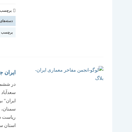
برچسب و 
دسته‌های
برچسب ا
ایران ج
در ششمی
سعدآباد
ایران" ب
سمنان، 
ریاست س
استان س