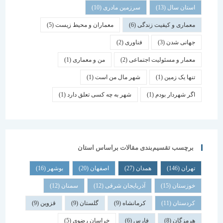
استان سال
(13)
سرزمین مادری
(10)
معماری و کیفیت زندگی
(6)
معماران و محیط زیست
(5)
جهانی شدن
(3)
فناوری
(2)
معمار و مسئولیت اجتماعی
(2)
من و معماری
(1)
تنها یک زمین
(1)
شهر مال من است
(1)
اگر شهردار بودم
(1)
شهر به چه کسی تعلق دارد
(1)
برچسب تقسیم‌بندی مقالات براساس استان
تهران
(146)
همدان
(27)
اصفهان
(20)
بوشهر
(16)
خوزستان
(15)
آذربایجان شرقی
(12)
سمنان
(12)
کردستان
(11)
کرمانشاه
(9)
گلستان
(9)
قزوین
(9)
هرمزگان
(8)
فارس
(6)
خراسان رضوی
(5)