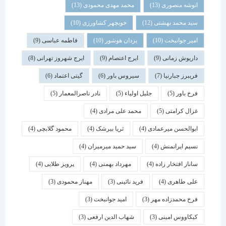
انوشه منصوری
(13)
محمد مهدی محمودی
(13)
سید محمد بهشتی
(12)
خوبچهر کشاورزی
(10)
امیر جوانبخت
(10)
یزدان هوشور
(10)
فاطمه عباسی
(9)
داریوش زمانی
(9)
ایرج اعتصام
(9)
ایرج شهروز تهرانی
(8)
فریبرز جبارنیا
(7)
سیروس باور
(6)
گیتی اعتماد
(6)
فرخ باور
(5)
جلیل اولیاء
(5)
نادر ناصرالمعمار
(5)
غزال کرامتی
(5)
محمد علی مرادی
(4)
ابوالحسن میرعمادی
(4)
ثریا بیرشک
(4)
محمود گلابچی
(4)
نسیم ایرانمنش
(4)
سید حمید میرمیران
(4)
ساناز افتخار زاده
(4)
مهرداد بهمنی
(4)
پرویز طلایی
(4)
علی طاهری
(4)
فرید نائینی
(3)
مهناز محمودی
(3)
فرخ محمدزاده مهر
(3)
امید جوانبخت
(3)
کیکاووس امینی
(3)
شهاب الدین ارفعی
(3)