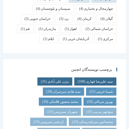
چهارمحال و بختیاری
(4)
سیستان و بلوچستان
(4)
گیلان
(4)
کرمان
(4)
یزد
(3)
خراسان جنوبی
(3)
خراسان شمالی
(2)
اهواز
(1)
مازندران
(1)
قم
(1)
مرکزی
(1)
آذربایجان غربی
(1)
ایلام
(1)
برچسب نویسندگان انجمن
سید علیرضا قهاری
(168)
بیژن علی آبادی
(31)
شیما خرمی
(21)
سید هادی میرمیران
(18)
بهروز مرباغی
(16)
محمد منصور فلامکی
(16)
منوچهر مزینی
(15)
شهریار سیروس
(15)
محمدامین میرفندرسکی
(13)
اردشیر سیروس
(13)