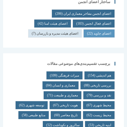
ساختار اعضای انجمن
اعضای انجمن مفاخر معماری ایران
(206)
اعضای فعال انجمن
(183)
اعضای هیئت امنا
(42)
اعضای جاوید
(22)
اعضای هیئت مدیره و بازرسان
(7)
برچسب تقسیم‌بندی‌های موضوعی مقالات
هم اندیشی
(154)
میراث فرهنگی
(109)
بررسی تاریخی
(88)
معماری و انسان
(84)
نقد و بررسی
(79)
معماری و طبیعت
(71)
محیط شهری
(67)
هویت تاریخی
(67)
توسعه شهری
(62)
محیط زیست
(62)
تاریخ معاصر
(60)
منابع طبیعی
(58)
ابنیه تاریخی
(53)
سالروز و نکوداشت
(52)