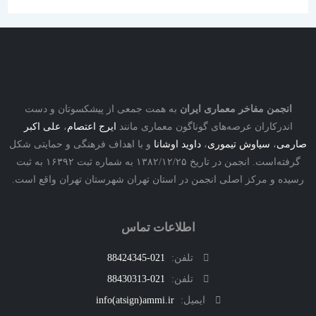
نجمن مفاخر معماری ایران
به همت جمعی از پیشکسوتان و دست
درکاران عرصه‌های گوناگون معماری مانند
ایرج اعتصام
،
علی اکبر
ی
،
سیاوش تیموری
،
داوید اوشانا
و با اهداف فرهنگی و حمایتی شکل
گرفته‌است. انجمن در تاریخ ۱۳۸۲/۱۲/۲۵ به شماره ثبت ۱۶۳۹۲ به ثبت
ه و مرکز اصلی انجمن در استان تهران شهرستان تهران واقع است.
اطلاعات تماس
تلفن:
021-88424345
تلفن:
021-88430313
ایمیل:
info(atsign)ammi.ir