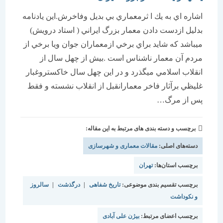
اشاره اي به يك ا ثرمعماري بي بديل وفاخرش.اين يادنامه
بدليل ازدست دادن معمار بزرگ ايراني ( استاد درويش)
ميباشد كه شايد براي برخي ازمعماران جوان ويا برخي از
مردم آن معمار ناشناس است .بيش از چهل سال از
انقلاب اسلامي ميگذرد و در اين چهل سال خاكستروغبار
غليظي برآثار فاخر معمارانقبل از انقلاب نشسته و فقط
پس از مرگ…
برچسب و دسته بندی های مرتبط به این مقاله:
دسته‌های اصلی:
مقالات معماری و شهرسازی
برچسب استان‌ها:
تهران
برچسب تقسیم بندی موضوعی:
تاریخ شفاهی
|
درگذشت
|
سالروز
و نکوداشت
برچسب اعضای مرتبط:
بیژن علی آبادی