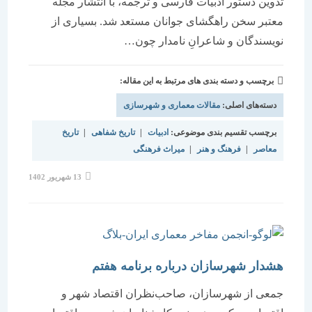
تدوین دستور ادبیات فارسی و ترجمه، با انتشار مجله
معتبر سخن راهگشای جوانان مستعد شد. بسیاری از
نویسندگان و شاعرانِ نامدار چون…
برچسب و دسته بندی های مرتبط به این مقاله:
دسته‌های اصلی:
مقالات معماری و شهرسازی
برچسب تقسیم بندی موضوعی:
ادبیات
|
تاریخ شفاهی
|
تاریخ
معاصر
|
فرهنگ و هنر
|
میراث فرهنگی
نوشته
13 شهریور 1402
منتشر
شده
است:
هشدار شهرسازان درباره برنامه هفتم
جمعی از شهرسازان، صاحب‌‌‌نظران اقتصاد شهر و