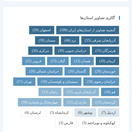
گالری تصاویر استان‌ها
گنجینه تصاویر از استان‌های ایران
(599)
اصفهان
(59)
آذربایجان شرقی
(55)
یزد
(46)
سمنان
(39)
هرمزگان
(31)
خراسان جنوبی
(30)
مرکزی
(26)
کرمان
(26)
همدان
(23)
گیلان
(23)
قزوین
(22)
خوزستان
(20)
گلستان
(20)
خراسان شمالی
(20)
خراسان رضوی
(18)
سیستان و بلوچستان
(18)
تهران
(17)
قم
(16)
آذربایجان غربی
(15)
زنجان
(13)
کردستان
(13)
مازندران
(12)
چهارمحال و بختیاری
(10)
اردبیل
(7)
بوشهر
(6)
کرمانشاه
(5)
لرستان
(4)
کهکیلویه و بویراحمد
(3)
فارس
(3)