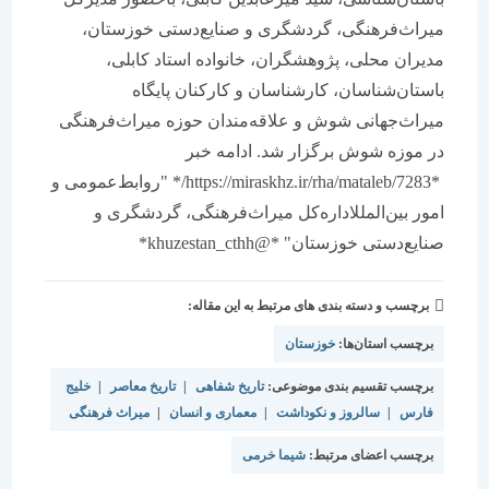
میراث‌فرهنگی، گردشگری و صنایع‌دستی خوزستان،
مدیران محلی، پژوهشگران، خانواده استاد کابلی،
باستان‌شناسان، کارشناسان و کارکنان پایگاه
میراث‌جهانی شوش و علاقه‌مندان حوزه میراث‌فرهنگی
در موزه شوش برگزار شد. ادامه خبر
*https://miraskhz.ir/rha/mataleb/7283/* "روابط‌عمومی و
امور بین‌المللاداره‌کل میراث‌فرهنگی، گردشگری و
صنایع‌دستی خوزستان" *@khuzestan_cthh*
برچسب و دسته بندی های مرتبط به این مقاله:
برچسب استان‌ها:
خوزستان
برچسب تقسیم بندی موضوعی:
تاریخ شفاهی
|
تاریخ معاصر
|
خلیج
فارس
|
سالروز و نکوداشت
|
معماری و انسان
|
میراث فرهنگی
برچسب اعضای مرتبط:
شیما خرمی