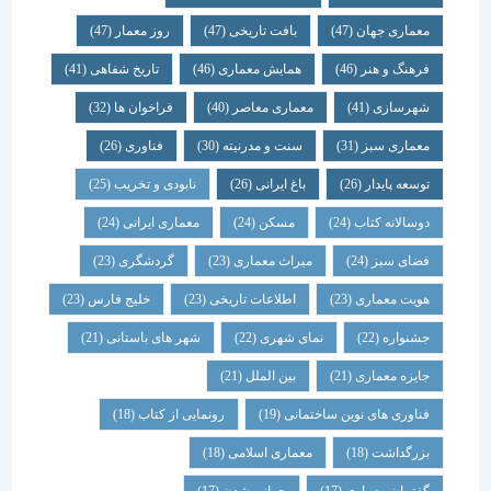
معماری جهان
(47)
بافت تاریخی
(47)
روز معمار
(47)
فرهنگ و هنر
(46)
همایش معماری
(46)
تاریخ شفاهی
(41)
شهرسازی
(41)
معماری معاصر
(40)
فراخوان ها
(32)
معماری سبز
(31)
سنت و مدرنیته
(30)
فناوری
(26)
توسعه پایدار
(26)
باغ ایرانی
(26)
نابودی و تخریب
(25)
دوسالانه کتاب
(24)
مسکن
(24)
معماری ایرانی
(24)
فضای سبز
(24)
میراث معماری
(23)
گردشگری
(23)
هویت معماری
(23)
اطلاعات تاریخی
(23)
خلیج فارس
(23)
جشنواره
(22)
نمای شهری
(22)
شهر های باستانی
(21)
جایزه معماری
(21)
بین الملل
(21)
فناوری های نوین ساختمانی
(19)
رونمایی از کتاب
(18)
بزرگداشت
(18)
معماری اسلامی
(18)