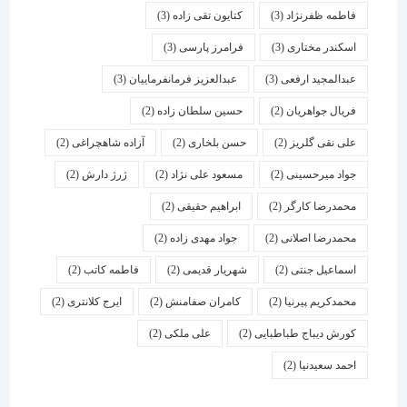
فاطمه ظفرنژاد
(3)
کتایون تقی زاده
(3)
اسكندر مختاری
(3)
فرامرز پارسی
(3)
عبدالمجید ارفعی
(3)
عبدالعزیز فرمانفرماییان
(3)
فریال جواهریان
(2)
حسین سلطان زاده
(2)
علی نقی گلریز
(2)
حسن بلخاری
(2)
آزاده شاهچراغی
(2)
جواد میرحسینی
(2)
مسعود علی نژاد
(2)
ژرژ دارش
(2)
محمدرضا کارگر
(2)
ابراهیم حقیقی
(2)
محمدرضا اصلانی
(2)
جواد مهدی زاده
(2)
اسماعیل جنتی
(2)
شهریار قدیمی
(2)
فاطمه کاتب
(2)
محمدکریم پیرنیا
(2)
کامران صفامنش
(2)
ایرج کلانتری
(2)
کورش دیباج طباطبایی
(2)
علی ملکی
(2)
احمد سعیدنیا
(2)