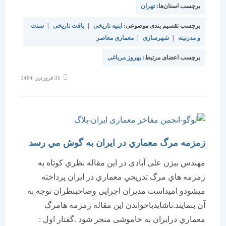
برچسب استان‌ها:
تهران
برچسب تقسیم بندی موضوعی:
ابنیه تاریخی
|
بافت تاریخی
|
سنت
و مدرنیته
|
شهرسازی
|
معماری معاصر
برچسب اعضای مرتبط:
بهروز مرباغی
نوشته
31 فروردین 1404
منتشر
شده
است:
زمزمه مرگ معماري در ايران به گوش مي رسد
مهندس بیژن علی آبادی در اين مقاله نظري كوتاه به
زمزمه هاي مرگ تدريجي معماري در ايران پرداخته
ميشودو اميداست مديران اجرایی وصاحبنظران توجه به
آن بنمايند.تاشايدباخواندن اين مقاله زمزمه هامرگ
معماري درایران به خاموشی منجر شود .گفتار اول :