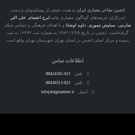
نجمن مفاخر معماری ایران
به همت جمعی از پیشکسوتان و دست
درکاران عرصه‌های گوناگون معماری مانند
ایرج اعتصام
،
علی اکبر
ی
،
سیاوش تیموری
،
داوید اوشانا
و با اهداف فرهنگی و حمایتی شکل
گرفته‌است. انجمن در تاریخ ۱۳۸۲/۱۲/۲۵ به شماره ثبت ۱۶۳۹۲ به ثبت
ه و مرکز اصلی انجمن در استان تهران شهرستان تهران واقع است.
اطلاعات تماس
تلفن:
021-88424345
تلفن:
021-88430313
ایمیل:
info(atsign)ammi.ir