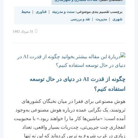
برچسب تقسیم بندی موضوعی:
سنت و مدرنیته
|
فناوری
|
محیط
شهری
|
مدیریت
|
نقد و بررسی
نوشته
31 مرداد 1402
منتشر
شده
است:
چگونه از قدرت AI در دنیای در حال توسعه
استفاده کنیم؟
هوش مصنوعی برای فقرا در میان نخبگان کشورهای
ثروتمند، یک نگرانی عمده درباره هوش مصنوعی به‌وجود
آمده است: «ماشین‌ها کار ما را خواهند ربود.» با محبوبیت
انفجاری چت جی‌پی‌تی، چت‌ربات بسیار واقعی، تعداد
زیادی در غرب شروع به ترس کرده‌اند که این نه تنها