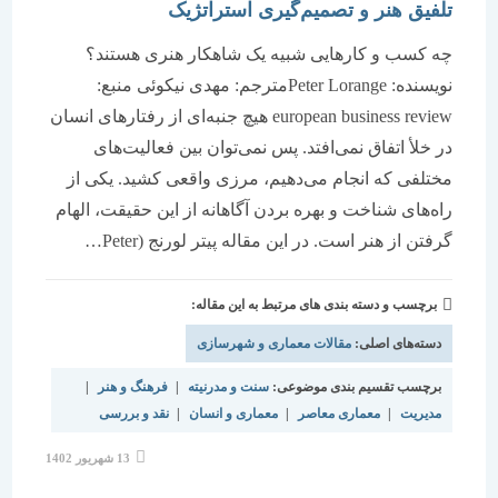
تلفیق هنر و تصمیم‌گیری استراتژیک
چه کسب و کارهایی شبیه یک شاهکار هنری هستند؟
نویسنده: Peter Lorangeمترجم: مهدی نیکوئی منبع:
european business review هیچ جنبه‌‌‌ای از رفتارهای انسان
در خلأ اتفاق نمی‌‌‌افتد. پس نمی‌توان بین فعالیت‌‌‌های
مختلفی که انجام می‌‌‌دهیم، مرزی واقعی کشید. یکی از
راه‌‌‌های شناخت و بهره بردن آگاهانه از این حقیقت، الهام
گرفتن از هنر است. در این مقاله پیتر لورنج (Peter…
برچسب و دسته بندی های مرتبط به این مقاله:
دسته‌های اصلی:
مقالات معماری و شهرسازی
برچسب تقسیم بندی موضوعی:
سنت و مدرنیته
|
فرهنگ و هنر
|
مدیریت
|
معماری معاصر
|
معماری و انسان
|
نقد و بررسی
نوشته
13 شهریور 1402
منتشر
شده