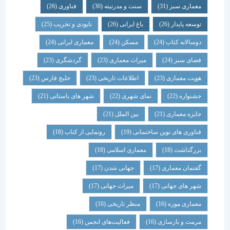
معماری سبز
(31)
سنت و مدرنیته
(30)
فناوری
(26)
توسعه پایدار
(26)
باغ ایرانی
(26)
نابودی و تخریب
(25)
دوسالانه کتاب
(24)
مسکن
(24)
معماری ایرانی
(24)
فضای سبز
(24)
میراث معماری
(23)
گردشگری
(23)
هویت معماری
(23)
اطلاعات تاریخی
(23)
خلیج فارس
(23)
جشنواره
(22)
نمای شهری
(22)
شهر های باستانی
(21)
جایزه معماری
(21)
بین الملل
(21)
فناوری های نوین ساختمانی
(19)
رونمایی از کتاب
(18)
بزرگداشت
(18)
معماری اسلامی
(18)
گفتمان معماری
(17)
جهانی شدن
(17)
شهر های جهانی
(17)
میراث جهانی
(17)
معماری موزه
(16)
منظر تاریخی
(16)
مرمت و بازسازی
(16)
فعالیت‌های انجمن
(16)