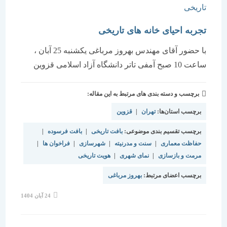
تجربه احیای خانه های تاریخی
با حضور آقای مهندس بهروز مرباغی یکشنبه 25 آبان ،
ساعت 10 صبح آمفی تاتر دانشگاه آزاد اسلامی قزوین
برچسب و دسته بندی های مرتبط به این مقاله:
برچسب استان‌ها:
تهران
|
قزوین
برچسب تقسیم بندی موضوعی:
بافت تاریخی
|
بافت فرسوده
|
حفاظت معماری
|
سنت و مدرنیته
|
شهرسازی
|
فراخوان ها
|
مرمت و بازسازی
|
نمای شهری
|
هویت تاریخی
برچسب اعضای مرتبط:
بهروز مرباغی
نوشته
24 آبان 1404
منتشر
شده
است: