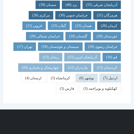
آذربایجان شرقی
(55)
یزد
(46)
سمنان
(39)
هرمزگان
(31)
خراسان جنوبی
(30)
مرکزی
(26)
کرمان
(26)
همدان
(23)
گیلان
(23)
قزوین
(22)
خوزستان
(20)
گلستان
(20)
خراسان شمالی
(20)
خراسان رضوی
(18)
سیستان و بلوچستان
(18)
تهران
(17)
قم
(16)
آذربایجان غربی
(15)
زنجان
(13)
کردستان
(13)
مازندران
(12)
چهارمحال و بختیاری
(10)
اردبیل
(7)
بوشهر
(6)
کرمانشاه
(5)
لرستان
(4)
کهکیلویه و بویراحمد
(3)
فارس
(3)