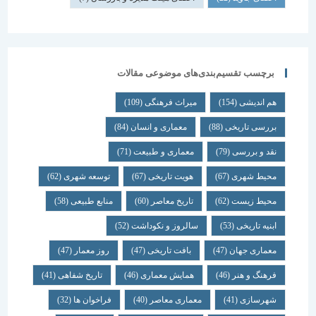
برچسب تقسیم‌بندی‌های موضوعی مقالات
هم اندیشی
(154)
میراث فرهنگی
(109)
بررسی تاریخی
(88)
معماری و انسان
(84)
نقد و بررسی
(79)
معماری و طبیعت
(71)
محیط شهری
(67)
هویت تاریخی
(67)
توسعه شهری
(62)
محیط زیست
(62)
تاریخ معاصر
(60)
منابع طبیعی
(58)
ابنیه تاریخی
(53)
سالروز و نکوداشت
(52)
معماری جهان
(47)
بافت تاریخی
(47)
روز معمار
(47)
فرهنگ و هنر
(46)
همایش معماری
(46)
تاریخ شفاهی
(41)
شهرسازی
(41)
معماری معاصر
(40)
فراخوان ها
(32)