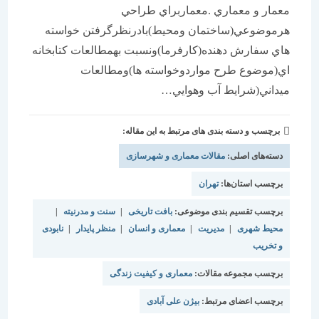
معمار و معماري .معماربراي طراحي
هرموضوعي(ساختمان ومحيط)بادرنظرگرفتن خواسته
هاي سفارش دهنده(كارفرما)ونسبت بهمطالعات كتابخانه
اي(موضوع طرح مواردوخواسته ها)ومطالعات
ميداني(شرايط آب وهوايي…
برچسب و دسته بندی های مرتبط به این مقاله:
دسته‌های اصلی:
مقالات معماری و شهرسازی
برچسب استان‌ها:
تهران
برچسب تقسیم بندی موضوعی:
بافت تاریخی
|
سنت و مدرنیته
|
محیط شهری
|
مدیریت
|
معماری و انسان
|
منظر پایدار
|
نابودی
و تخریب
برچسب مجموعه مقالات:
معماری و کیفیت زندگی
برچسب اعضای مرتبط:
بیژن علی آبادی