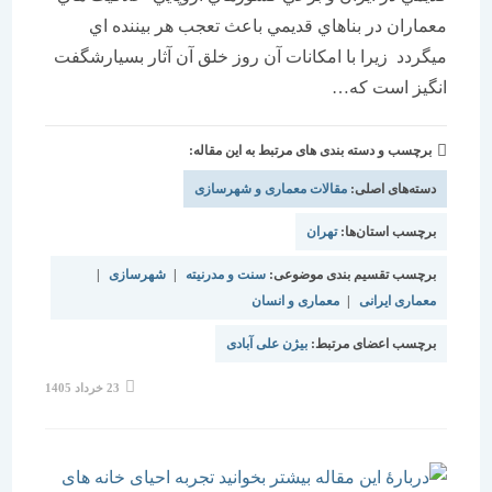
معماران در بناهاي قديمي باعث تعجب هر بيننده اي
ميگردد زيرا با امكانات آن روز خلق آن آثار بسيارشگفت
انگيز است كه…
برچسب و دسته بندی های مرتبط به این مقاله:
دسته‌های اصلی:
مقالات معماری و شهرسازی
برچسب استان‌ها:
تهران
برچسب تقسیم بندی موضوعی:
سنت و مدرنیته
|
شهرسازی
|
معماری ایرانی
|
معماری و انسان
برچسب اعضای مرتبط:
بیژن علی آبادی
نوشته
23 خرداد 1405
منتشر
شده
است: