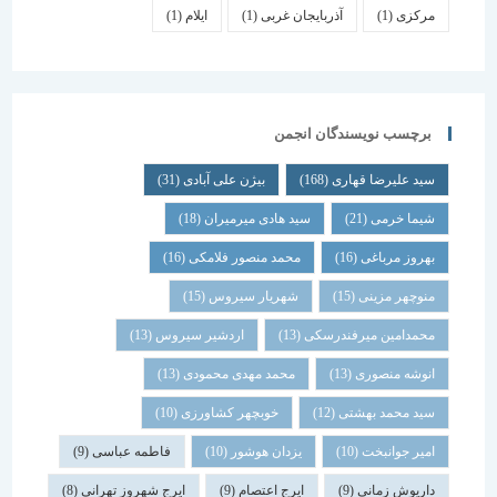
مرکزی
(1)
آذربایجان غربی
(1)
ایلام
(1)
برچسب نویسندگان انجمن
سید علیرضا قهاری
(168)
بیژن علی آبادی
(31)
شیما خرمی
(21)
سید هادی میرمیران
(18)
بهروز مرباغی
(16)
محمد منصور فلامکی
(16)
منوچهر مزینی
(15)
شهریار سیروس
(15)
محمدامین میرفندرسکی
(13)
اردشیر سیروس
(13)
انوشه منصوری
(13)
محمد مهدی محمودی
(13)
سید محمد بهشتی
(12)
خوبچهر کشاورزی
(10)
امیر جوانبخت
(10)
یزدان هوشور
(10)
فاطمه عباسی
(9)
داریوش زمانی
(9)
ایرج اعتصام
(9)
ایرج شهروز تهرانی
(8)