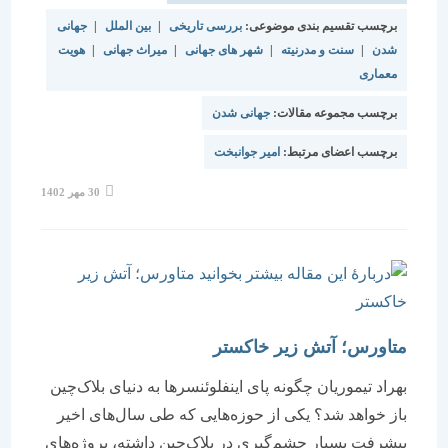
برچسب تقسیم بندی موضوعی:
بررسی تاریخی
|
بین الملل
|
جهانی
شدن
|
سنت و مدرنیته
|
شهر های جهانی
|
میراث جهانی
|
هویت
معماری
برچسب مجموعه مقالات:
جهانی شدن
برچسب اعضای مرتبط:
امیر جوانبخت
نوشته
30 مهر 1402
منتشر
شده
است:
متاورس؛ آتش زیر خاکستر
بهراد تیموریان چگونه پای اینفلوئنسر‌ها به دنیای بلاک‌چین
باز خواهد شد؟ یکی از حوزه‌هایی که طی سال‌های اخیر
پیشرفت بسیار چشم‌گیری در بلاک‌چین داشته، پروژه‌های