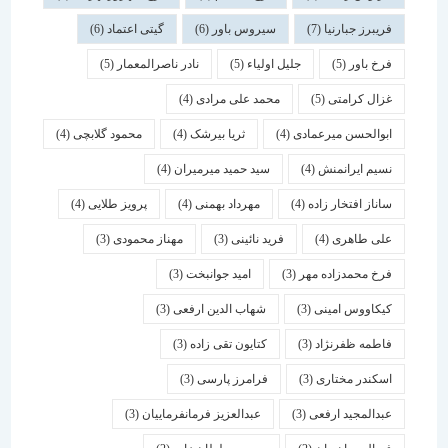
فریبرز جبارنیا
(7)
سیروس باور
(6)
گیتی اعتماد
(6)
فرخ باور
(5)
جلیل اولیاء
(5)
نادر ناصرالمعمار
(5)
غزال کرامتی
(5)
محمد علی مرادی
(4)
ابوالحسن میرعمادی
(4)
ثریا بیرشک
(4)
محمود گلابچی
(4)
نسیم ایرانمنش
(4)
سید حمید میرمیران
(4)
ساناز افتخار زاده
(4)
مهرداد بهمنی
(4)
پرویز طلایی
(4)
علی طاهری
(4)
فرید نائینی
(3)
مهناز محمودی
(3)
فرخ محمدزاده مهر
(3)
امید جوانبخت
(3)
کیکاووس امینی
(3)
شهاب الدین ارفعی
(3)
فاطمه ظفرنژاد
(3)
کتایون تقی زاده
(3)
اسكندر مختاری
(3)
فرامرز پارسی
(3)
عبدالمجید ارفعی
(3)
عبدالعزیز فرمانفرماییان
(3)