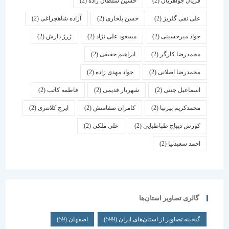
فریال جواهریان
(2)
حسین سلطان زاده
(2)
علی نقی گلریز
(2)
حسن بلخاری
(2)
آزاده شاهچراغی
(2)
جواد میرحسینی
(2)
مسعود علی نژاد
(2)
ژرژ دارش
(2)
محمدرضا کارگر
(2)
ابراهیم حقیقی
(2)
محمدرضا اصلانی
(2)
جواد مهدی زاده
(2)
اسماعیل جنتی
(2)
شهریار قدیمی
(2)
فاطمه کاتب
(2)
محمدکریم پیرنیا
(2)
کامران صفامنش
(2)
ایرج کلانتری
(2)
کورش دیباج طباطبایی
(2)
علی ملکی
(2)
احمد سعیدنیا
(2)
گالری تصاویر استان‌ها
گنجینه تصاویر از استان‌های ایران
(599)
اصفهان
(59)