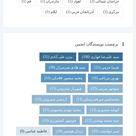
خراسان شمالی
(2)
اهواز
(1)
مازندران
(1)
قم
(1)
مرکزی
(1)
آذربایجان غربی
(1)
ایلام
(1)
برچسب نویسندگان انجمن
سید علیرضا قهاری
(168)
بیژن علی آبادی
(31)
شیما خرمی
(21)
سید هادی میرمیران
(18)
بهروز مرباغی
(16)
محمد منصور فلامکی
(16)
منوچهر مزینی
(15)
شهریار سیروس
(15)
محمدامین میرفندرسکی
(13)
اردشیر سیروس
(13)
انوشه منصوری
(13)
محمد مهدی محمودی
(13)
سید محمد بهشتی
(12)
خوبچهر کشاورزی
(10)
امیر جوانبخت
(10)
یزدان هوشور
(10)
فاطمه عباسی
(9)