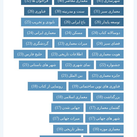
شهرسازی
(41)
معماری معاصر
(40)
فراخوان ها
(32)
معماری سبز
(31)
سنت و مدرنیته
(30)
فناوری
(26)
توسعه پایدار
(26)
باغ ایرانی
(26)
نابودی و تخریب
(25)
دوسالانه کتاب
(24)
مسکن
(24)
معماری ایرانی
(24)
فضای سبز
(24)
میراث معماری
(23)
گردشگری
(23)
هویت معماری
(23)
اطلاعات تاریخی
(23)
خلیج فارس
(23)
جشنواره
(22)
نمای شهری
(22)
شهر های باستانی
(21)
جایزه معماری
(21)
بین الملل
(21)
فناوری های نوین ساختمانی
(19)
رونمایی از کتاب
(18)
بزرگداشت
(18)
معماری اسلامی
(18)
گفتمان معماری
(17)
جهانی شدن
(17)
شهر های جهانی
(17)
میراث جهانی
(17)
معماری موزه
(16)
منظر تاریخی
(16)