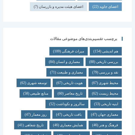
اعضای جاوید
(22)
اعضای هیئت مدیره و بازرسان
(7)
برچسب تقسیم‌بندی‌های موضوعی مقالات
هم اندیشی
(154)
میراث فرهنگی
(109)
بررسی تاریخی
(88)
معماری و انسان
(84)
نقد و بررسی
(79)
معماری و طبیعت
(71)
محیط شهری
(67)
هویت تاریخی
(67)
توسعه شهری
(62)
محیط زیست
(62)
تاریخ معاصر
(60)
منابع طبیعی
(58)
ابنیه تاریخی
(53)
سالروز و نکوداشت
(52)
معماری جهان
(47)
بافت تاریخی
(47)
روز معمار
(47)
فرهنگ و هنر
(46)
همایش معماری
(46)
تاریخ شفاهی
(41)