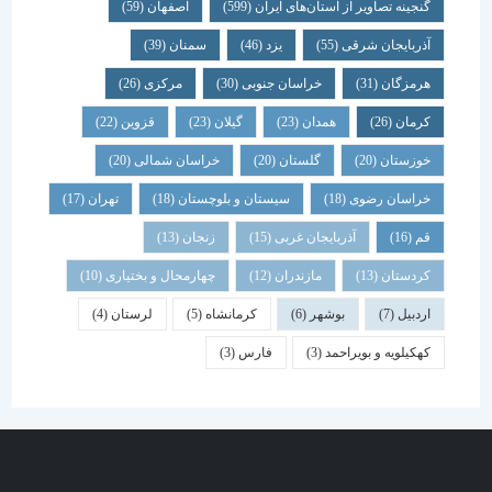
گنجینه تصاویر از استان‌های ایران
(599)
اصفهان
(59)
آذربایجان شرقی
(55)
یزد
(46)
سمنان
(39)
هرمزگان
(31)
خراسان جنوبی
(30)
مرکزی
(26)
کرمان
(26)
همدان
(23)
گیلان
(23)
قزوین
(22)
خوزستان
(20)
گلستان
(20)
خراسان شمالی
(20)
خراسان رضوی
(18)
سیستان و بلوچستان
(18)
تهران
(17)
قم
(16)
آذربایجان غربی
(15)
زنجان
(13)
کردستان
(13)
مازندران
(12)
چهارمحال و بختیاری
(10)
اردبیل
(7)
بوشهر
(6)
کرمانشاه
(5)
لرستان
(4)
کهکیلویه و بویراحمد
(3)
فارس
(3)