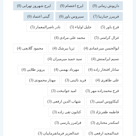
داریوش زمانی
(9)
ایرج اعتصام
(9)
ایرج شهروز تهرانی
(8)
فریبرز جبارنیا
(7)
سیروس باور
(6)
گیتی اعتماد
(6)
فرخ باور
(5)
جلیل اولیاء
(5)
نادر ناصرالمعمار
(5)
غزال کرامتی
(5)
محمد علی مرادی
(4)
ابوالحسن میرعمادی
(4)
ثریا بیرشک
(4)
محمود گلابچی
(4)
نسیم ایرانمنش
(4)
سید حمید میرمیران
(4)
ساناز افتخار زاده
(4)
مهرداد بهمنی
(4)
پرویز طلایی
(4)
علی طاهری
(4)
فرید نائینی
(3)
مهناز محمودی
(3)
فرخ محمدزاده مهر
(3)
امید جوانبخت
(3)
کیکاووس امینی
(3)
شهاب الدین ارفعی
(3)
فاطمه ظفرنژاد
(3)
کتایون تقی زاده
(3)
اسكندر مختاری
(3)
فرامرز پارسی
(3)
عبدالمجید ارفعی
(3)
عبدالعزیز فرمانفرماییان
(3)