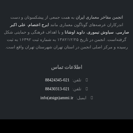
نجمن مفاخر معماری ایران
به همت جمعی از پیشکسوتان و دست
درکاران عرصه‌های گوناگون معماری مانند
ایرج اعتصام
،
علی اکبر
ی
،
سیاوش تیموری
،
داوید اوشانا
و با اهداف فرهنگی و حمایتی شکل
گرفته‌است. انجمن در تاریخ ۱۳۸۲/۱۲/۲۵ به شماره ثبت ۱۶۳۹۲ به ثبت
ه و مرکز اصلی انجمن در استان تهران شهرستان تهران واقع است.
اطلاعات تماس
تلفن:
021-88424345
تلفن:
021-88430313
ایمیل:
info(atsign)ammi.ir