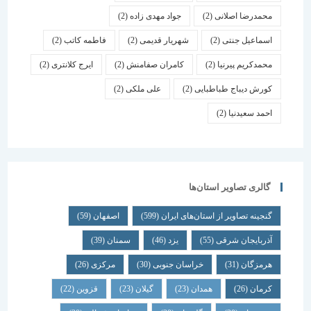
محمدرضا اصلانی
(2)
جواد مهدی زاده
(2)
اسماعیل جنتی
(2)
شهریار قدیمی
(2)
فاطمه کاتب
(2)
محمدکریم پیرنیا
(2)
کامران صفامنش
(2)
ایرج کلانتری
(2)
کورش دیباج طباطبایی
(2)
علی ملکی
(2)
احمد سعیدنیا
(2)
گالری تصاویر استان‌ها
گنجینه تصاویر از استان‌های ایران
(599)
اصفهان
(59)
آذربایجان شرقی
(55)
یزد
(46)
سمنان
(39)
هرمزگان
(31)
خراسان جنوبی
(30)
مرکزی
(26)
کرمان
(26)
همدان
(23)
گیلان
(23)
قزوین
(22)