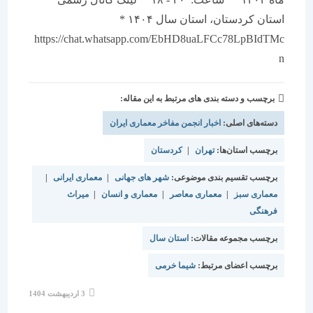
استان کردستان، استان سال ۱۴۰۴ *
https://chat.whatsapp.com/EbHD8uaLFCc78LpBIdTMc
n
برچسب و دسته بندی های مرتبط به این مقاله:
دسته‌های اصلی:
اخبار انجمن مفاخر معماری ایران
برچسب استان‌ها:
تهران
|
کردستان
برچسب تقسیم بندی موضوعی:
شهر های جهانی
|
معماری ایرانی
|
معماری سبز
|
معماری معاصر
|
معماری و انسان
|
میراث
فرهنگی
برچسب مجموعه مقالات:
استان سال
برچسب اعضای مرتبط:
شیما خرمی
نوشته
3 اردیبهشت 1404
منتشر
شده