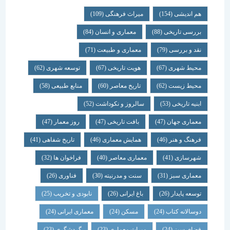
هم اندیشی
(154)
میراث فرهنگی
(109)
بررسی تاریخی
(88)
معماری و انسان
(84)
نقد و بررسی
(79)
معماری و طبیعت
(71)
محیط شهری
(67)
هویت تاریخی
(67)
توسعه شهری
(62)
محیط زیست
(62)
تاریخ معاصر
(60)
منابع طبیعی
(58)
ابنیه تاریخی
(53)
سالروز و نکوداشت
(52)
معماری جهان
(47)
بافت تاریخی
(47)
روز معمار
(47)
فرهنگ و هنر
(46)
همایش معماری
(46)
تاریخ شفاهی
(41)
شهرسازی
(41)
معماری معاصر
(40)
فراخوان ها
(32)
معماری سبز
(31)
سنت و مدرنیته
(30)
فناوری
(26)
توسعه پایدار
(26)
باغ ایرانی
(26)
نابودی و تخریب
(25)
دوسالانه کتاب
(24)
مسکن
(24)
معماری ایرانی
(24)
فضای سبز
(24)
میراث معماری
(23)
گردشگری
(23)