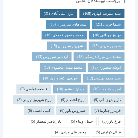
برچسب نویسندگان انجمن
سید علیرضا قهاری
(168)
بیژن علی آبادی
(31)
شیما خرمی
(21)
سید هادی میرمیران
(18)
بهروز مرباغی
(16)
محمد منصور فلامکی
(16)
منوچهر مزینی
(15)
شهریار سیروس
(15)
محمدامین میرفندرسکی
(13)
اردشیر سیروس
(13)
انوشه منصوری
(13)
محمد مهدی محمودی
(13)
سید محمد بهشتی
(12)
خوبچهر کشاورزی
(10)
امیر جوانبخت
(10)
یزدان هوشور
(10)
فاطمه عباسی
(9)
داریوش زمانی
(9)
ایرج اعتصام
(9)
ایرج شهروز تهرانی
(8)
فریبرز جبارنیا
(7)
سیروس باور
(6)
گیتی اعتماد
(6)
فرخ باور
(5)
جلیل اولیاء
(5)
نادر ناصرالمعمار
(5)
غزال کرامتی
(5)
محمد علی مرادی
(4)