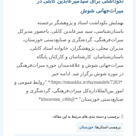
نکوداشتی برای سیدمیرعابدین کابلی در
میراث‌جهانی شوش
بهمایش نکوداشت استاد و پژوهشگر برجسته
باستان‌شناسی، سید میرعابدین کابلی، باحضور مدیرکل
میراث‌فرهنگی، گردشگری و صنایع‌دستی خوزستان،
مدیران محلی، پژوهشگران، خانواده استاد کابلی،
باستان‌شناسان، کارشناسان و کارکنان پایگاه
میراث‌جهانی شوش و علاقه‌مندان حوزه میراث‌فرهنگی
در موزه شوش برگزار شد. ادامه خبر
*https://miraskhz.ir/rha/mataleb/7283/* "روابط‌عمومی و
امور بین‌المللاداره‌کل میراث‌فرهنگی، گردشگری و
صنایع‌دستی خوزستان" *@khuzestan_cthh*
برچسب و دسته بندی های مرتبط به این مقاله:
برچسب استان‌ها:
خوزستان