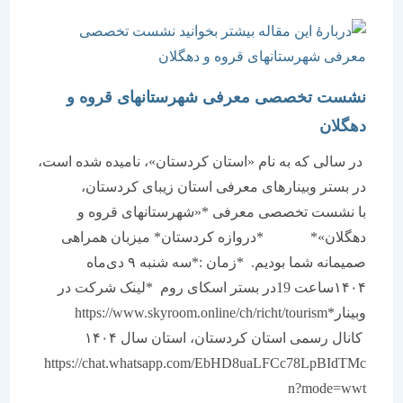
نشست تخصصی معرفی شهرستانهای قروه و
دهگلان
در سالی که به نام «استان کردستان»، نامیده شده است،
در بستر وبینارهای معرفی استان زیبای کردستان،
با نشست تخصصی معرفی *«شهرستانهای قروه و
دهگلان»* *دروازه کردستان* میزبان همراهی
صمیمانه شما بودیم. *زمان :*سه شنبه ۹ دی‌ماه
۱۴۰۴ساعت 19در بستر اسکای روم *لینک شرکت در
وبینار*https://www.skyroom.online/ch/richt/tourism
کانال رسمی استان کردستان، استان سال ۱۴۰۴
https://chat.whatsapp.com/EbHD8uaLFCc78LpBIdTMc
n?mode=wwt