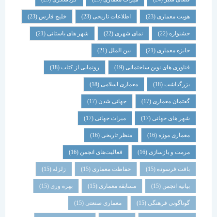
هویت معماری
(23)
اطلاعات تاریخی
(23)
خلیج فارس
(23)
جشنواره
(22)
نمای شهری
(22)
شهر های باستانی
(21)
جایزه معماری
(21)
بین الملل
(21)
فناوری های نوین ساختمانی
(19)
رونمایی از کتاب
(18)
بزرگداشت
(18)
معماری اسلامی
(18)
گفتمان معماری
(17)
جهانی شدن
(17)
شهر های جهانی
(17)
میراث جهانی
(17)
معماری موزه
(16)
منظر تاریخی
(16)
مرمت و بازسازی
(16)
فعالیت‌های انجمن
(16)
بافت فرسوده
(15)
حفاظت معماری
(15)
زلزله
(15)
بیانیه انجمن
(15)
مسابقه معماری
(15)
بهره وری
(15)
گوناگونی فرهنگی
(15)
معماری صنعتی
(15)