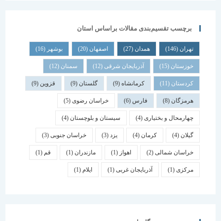
برچسب تقسیم‌بندی مقالات براساس استان
تهران
(146)
همدان
(27)
اصفهان
(20)
بوشهر
(16)
خوزستان
(15)
آذربایجان شرقی
(12)
سمنان
(12)
کردستان
(11)
کرمانشاه
(9)
گلستان
(9)
قزوین
(9)
هرمزگان
(8)
فارس
(6)
خراسان رضوی
(5)
چهارمحال و بختیاری
(4)
سیستان و بلوچستان
(4)
گیلان
(4)
کرمان
(4)
یزد
(3)
خراسان جنوبی
(3)
خراسان شمالی
(2)
اهواز
(1)
مازندران
(1)
قم
(1)
مرکزی
(1)
آذربایجان غربی
(1)
ایلام
(1)