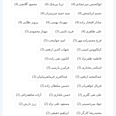
ابوالحسن میرعمادی
(4)
ثریا بیرشک
(4)
محمود گلابچی
(4)
نسیم ایرانمنش
(4)
سید حمید میرمیران
(4)
ساناز افتخار زاده
(4)
مهرداد بهمنی
(4)
پرویز طلایی
(4)
علی طاهری
(4)
فرید نائینی
(3)
مهناز محمودی
(3)
فرخ محمدزاده مهر
(3)
امید جوانبخت
(3)
کیکاووس امینی
(3)
شهاب الدین ارفعی
(3)
فاطمه ظفرنژاد
(3)
کتایون تقی زاده
(3)
اسكندر مختاری
(3)
فرامرز پارسی
(3)
عبدالمجید ارفعی
(3)
عبدالعزیز فرمانفرماییان
(3)
فریال جواهریان
(2)
حسین سلطان زاده
(2)
علی نقی گلریز
(2)
حسن بلخاری
(2)
آزاده شاهچراغی
(2)
جواد میرحسینی
(2)
مسعود علی نژاد
(2)
ژرژ دارش
(2)
محمدرضا کارگر
(2)
ابراهیم حقیقی
(2)