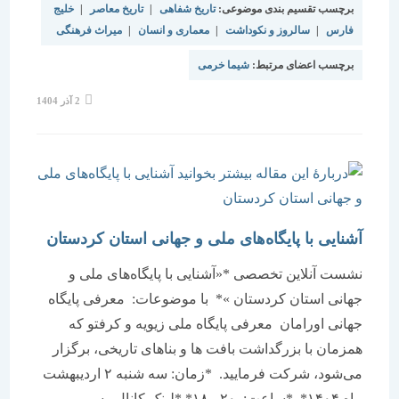
برچسب تقسیم بندی موضوعی:
تاریخ شفاهی
|
تاریخ معاصر
|
خلیج
فارس
|
سالروز و نکوداشت
|
معماری و انسان
|
میراث فرهنگی
برچسب اعضای مرتبط:
شیما خرمی
نوشته
2 آذر 1404
منتشر
شده
است:
آشنایی با پایگاه‌های ملی و جهانی استان کردستان
نشست آنلاین تخصصی *«آشنایی با پایگاه‌های ملی و
جهانی استان کردستان »* با موضوعات: معرفی پایگاه
جهانی اورامان معرفی پایگاه ملی زیویه و کرفتو که
همزمان با بزرگداشت بافت ها و بناهای تاریخی، برگزار
می‌شود، شرکت فرمایید. *زمان: سه شنبه ۲ اردیبهشت
ماه ۱۴۰۴* *ساعت: ۲۰ - ۱۸* *لینک کانال رسمی