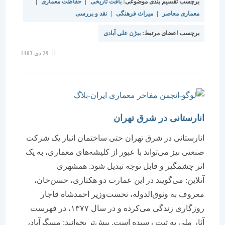
برچسب تقسیم بندی موضوعی:
بافت تاریخی
|
حفاظت معماری
|
معماری معاصر
|
میراث فرهنگی
|
نقد و بررسی
برچسب اعضای مرتبط:
بیژن علی آبادی
نوشته
29 دی 1403
منتشر
شده
است:
انارستانی در شرق تهران
انارستانی در شرق تهران حتی ساختمان انبار یک شرکت
صنعتی نیز می‌تواند با عبور از کلیشه‌های معماری، به یک
اثر چشمگیر و قابل توجه تبدیل شود. همشهری
آنلاین: می‌گویند در این عمارت دو هکتاری، حسن‌خان،
معروف به وثوق‌الدوله، نخست‌وزیر احمدشاه قاجار
روزگاری زندگی می‌کرده و در سال ۱۳۷۷، در فهرست
آثار ملی به ثبت رسیده است. بیش‌تر بخوانید: مسگرآباد،