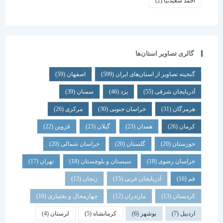
احمد سعیدنیا
(2)
گالری تصاویر استان‌ها
گنجینه تصاویر از استان‌های ایران
(599)
اصفهان
(59)
آذربایجان شرقی
(55)
یزد
(46)
سمنان
(39)
هرمزگان
(31)
خراسان جنوبی
(30)
مرکزی
(26)
کرمان
(26)
همدان
(23)
گیلان
(23)
قزوین
(22)
خوزستان
(20)
گلستان
(20)
خراسان شمالی
(20)
خراسان رضوی
(18)
سیستان و بلوچستان
(18)
تهران
(17)
قم
(16)
آذربایجان غربی
(15)
زنجان
(13)
کردستان
(13)
مازندران
(12)
چهارمحال و بختیاری
(10)
اردبیل
(7)
بوشهر
(6)
کرمانشاه
(5)
لرستان
(4)