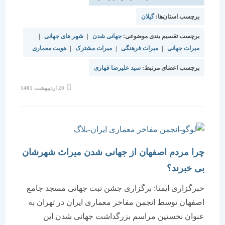
برچسب استان‌ها:
گیلان
برچسب تقسیم بندی موضوعی:
جهانی شدن
|
شهر های جهانی
|
میراث جهانی
|
میراث فرهنگی
|
میراث مشترک
|
هویت معماری
برچسب اعضای مرتبط:
سید علیرضا قهاری
نوشته
20 اردیبهشت 1401
منتشر
شده
است:
چرا مردم اصفهان از جهانی شدن میراث شهرشان
بی خبرند؟
خبرگزاری ایمنا: برگزاری جشن ثبت جهانی مسجد جامع
اصفهان توسط انجمن مفاخر معماری ایران در تهران به
عنوان نخستین مراسم بزرگداشت جهانی شدن این