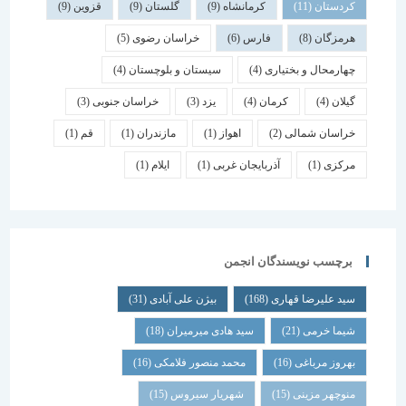
کردستان
(11)
کرمانشاه
(9)
گلستان
(9)
قزوین
(9)
هرمزگان
(8)
فارس
(6)
خراسان رضوی
(5)
چهارمحال و بختیاری
(4)
سیستان و بلوچستان
(4)
گیلان
(4)
کرمان
(4)
یزد
(3)
خراسان جنوبی
(3)
خراسان شمالی
(2)
اهواز
(1)
مازندران
(1)
قم
(1)
مرکزی
(1)
آذربایجان غربی
(1)
ایلام
(1)
برچسب نویسندگان انجمن
سید علیرضا قهاری
(168)
بیژن علی آبادی
(31)
شیما خرمی
(21)
سید هادی میرمیران
(18)
بهروز مرباغی
(16)
محمد منصور فلامکی
(16)
منوچهر مزینی
(15)
شهریار سیروس
(15)