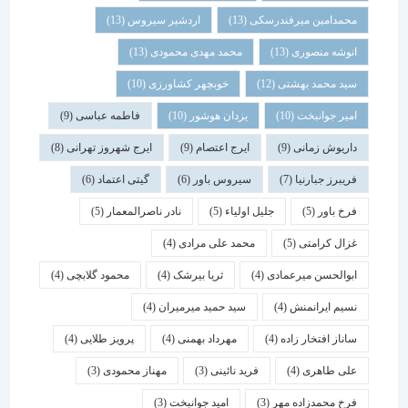
محمدامین میرفندرسکی
(13)
اردشیر سیروس
(13)
انوشه منصوری
(13)
محمد مهدی محمودی
(13)
سید محمد بهشتی
(12)
خوبچهر کشاورزی
(10)
امیر جوانبخت
(10)
یزدان هوشور
(10)
فاطمه عباسی
(9)
داریوش زمانی
(9)
ایرج اعتصام
(9)
ایرج شهروز تهرانی
(8)
فریبرز جبارنیا
(7)
سیروس باور
(6)
گیتی اعتماد
(6)
فرخ باور
(5)
جلیل اولیاء
(5)
نادر ناصرالمعمار
(5)
غزال کرامتی
(5)
محمد علی مرادی
(4)
ابوالحسن میرعمادی
(4)
ثریا بیرشک
(4)
محمود گلابچی
(4)
نسیم ایرانمنش
(4)
سید حمید میرمیران
(4)
ساناز افتخار زاده
(4)
مهرداد بهمنی
(4)
پرویز طلایی
(4)
علی طاهری
(4)
فرید نائینی
(3)
مهناز محمودی
(3)
فرخ محمدزاده مهر
(3)
امید جوانبخت
(3)