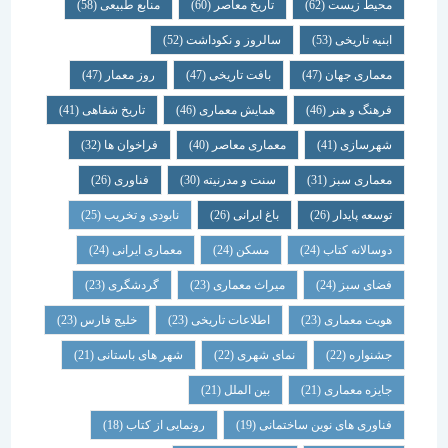
محیط زیست
(62)
تاریخ معاصر
(60)
منابع طبیعی
(58)
ابنیه تاریخی
(53)
سالروز و نکوداشت
(52)
معماری جهان
(47)
بافت تاریخی
(47)
روز معمار
(47)
فرهنگ و هنر
(46)
همایش معماری
(46)
تاریخ شفاهی
(41)
شهرسازی
(41)
معماری معاصر
(40)
فراخوان ها
(32)
معماری سبز
(31)
سنت و مدرنیته
(30)
فناوری
(26)
توسعه پایدار
(26)
باغ ایرانی
(26)
نابودی و تخریب
(25)
دوسالانه کتاب
(24)
مسکن
(24)
معماری ایرانی
(24)
فضای سبز
(24)
میراث معماری
(23)
گردشگری
(23)
هویت معماری
(23)
اطلاعات تاریخی
(23)
خلیج فارس
(23)
جشنواره
(22)
نمای شهری
(22)
شهر های باستانی
(21)
جایزه معماری
(21)
بین الملل
(21)
فناوری های نوین ساختمانی
(19)
رونمایی از کتاب
(18)