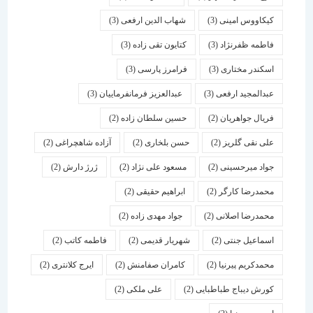
کیکاووس امینی
(3)
شهاب الدین ارفعی
(3)
فاطمه ظفرنژاد
(3)
کتایون تقی زاده
(3)
اسكندر مختاری
(3)
فرامرز پارسی
(3)
عبدالمجید ارفعی
(3)
عبدالعزیز فرمانفرماییان
(3)
فریال جواهریان
(2)
حسین سلطان زاده
(2)
علی نقی گلریز
(2)
حسن بلخاری
(2)
آزاده شاهچراغی
(2)
جواد میرحسینی
(2)
مسعود علی نژاد
(2)
ژرژ دارش
(2)
محمدرضا کارگر
(2)
ابراهیم حقیقی
(2)
محمدرضا اصلانی
(2)
جواد مهدی زاده
(2)
اسماعیل جنتی
(2)
شهریار قدیمی
(2)
فاطمه کاتب
(2)
محمدکریم پیرنیا
(2)
کامران صفامنش
(2)
ایرج کلانتری
(2)
کورش دیباج طباطبایی
(2)
علی ملکی
(2)