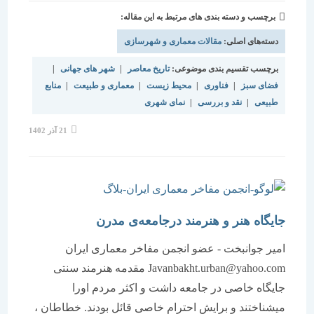
برچسب و دسته بندی های مرتبط به این مقاله:
دسته‌های اصلی:
مقالات معماری و شهرسازی
برچسب تقسیم بندی موضوعی:
تاریخ معاصر
|
شهر های جهانی
|
فضای سبز
|
فناوری
|
محیط زیست
|
معماری و طبیعت
|
منابع
طبیعی
|
نقد و بررسی
|
نمای شهری
نوشته
21 آذر 1402
منتشر
شده
است:
جایگاه هنر و هنرمند درجامعه‌ی مدرن
امیر جوانبخت - عضو انجمن مفاخر معماری ایران
Javanbakht.urban@yahoo.com مقدمه هنرمند سنتی
جایگاه خاصی در جامعه داشت و اکثر مردم اورا
میشناختند و برایش احترام خاصی قائل بودند. خطاطان ،