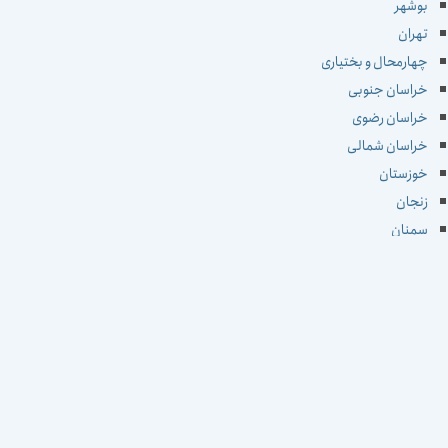
بوشهر
تهران
چهارمحال و بختیاری
خراسان جنوبی
خراسان رضوی
خراسان شمالی
خوزستان
زنجان
سمنان
سیستان و بلوچستان
فارس
قزوین
قم
کردستان
کرمان
کرمانشاه