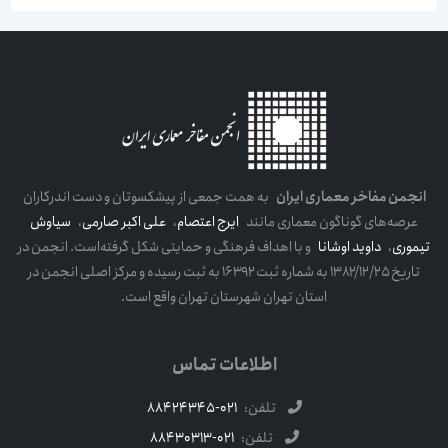
انجمن مفاخر معماری ایران
به همت جمعی از پیشکسوتان و دست اندرکاران
عرصه‌های گوناگون معماری مانند
ایرج اعتصام
،
علی اکبر صارمی
،
سیاوش
تیموری
،
داوید اوشانا
و با اهداف فرهنگی و حمایتی شکل گرفته‌است. انجمن در
تاریخ ۱۳۸۲/۱۲/۲۵ به شماره ثبت ۱۶۳۹۲ به ثبت رسیده و مرکز اصلی انجمن در
استان تهران شهرستان تهران واقع است.
اطلاعات تماس
تلفن:
021-88424345
تلفن:
021-88430313