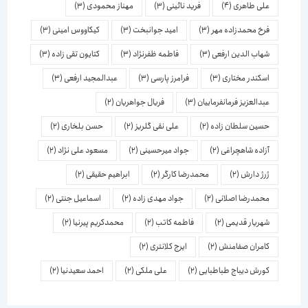
علی طاهری
(4)
فرید نائینی
(3)
مهناز محمودی
(3)
فرخ محمدزاده مهر
(3)
امید جوانبخت
(3)
کیکاووس امینی
(3)
شهاب الدین ارفعی
(3)
فاطمه ظفرنژاد
(3)
کتایون تقی زاده
(3)
اسكندر مختاری
(3)
فرامرز پارسی
(3)
عبدالمجید ارفعی
(3)
عبدالعزیز فرمانفرماییان
(3)
فریال جواهریان
(2)
حسین سلطان زاده
(2)
علی نقی گلریز
(2)
حسن بلخاری
(2)
آزاده شاهچراغی
(2)
جواد میرحسینی
(2)
مسعود علی نژاد
(2)
ژرژ دارش
(2)
محمدرضا کارگر
(2)
ابراهیم حقیقی
(2)
محمدرضا اصلانی
(2)
جواد مهدی زاده
(2)
اسماعیل جنتی
(2)
شهریار قدیمی
(2)
فاطمه کاتب
(2)
محمدکریم پیرنیا
(2)
کامران صفامنش
(2)
ایرج کلانتری
(2)
کورش دیباج طباطبایی
(2)
علی ملکی
(2)
احمد سعیدنیا
(2)