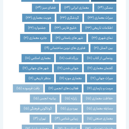
مسکن
(24)
معماری ایرانی
(24)
فضای سبز
(24)
میراث معماری
(23)
گردشگری
(23)
هویت معماری
(23)
اطلاعات تاریخی
(23)
خلیج فارس
(23)
جشنواره
(22)
نمای شهری
(22)
شهر های باستانی
(21)
جایزه معماری
(21)
بین الملل
(21)
فناوری های نوین ساختمانی
(19)
رونمایی از کتاب
(18)
بزرگداشت
(18)
معماری اسلامی
(18)
گفتمان معماری
(17)
جهانی شدن
(17)
شهر های جهانی
(17)
میراث جهانی
(17)
معماری موزه
(16)
منظر تاریخی
(16)
مرمت و بازسازی
(16)
فعالیت‌های انجمن
(16)
بافت فرسوده
(15)
حفاظت معماری
(15)
زلزله
(15)
بیانیه انجمن
(15)
مسابقه معماری
(15)
بهره وری
(15)
گوناگونی فرهنگی
(15)
معماری صنعتی
(15)
زیبایی شناسی
(14)
تهران
(14)
خدمات اجتماعی
(13)
استان سال
(12)
معماری پایدار
(12)