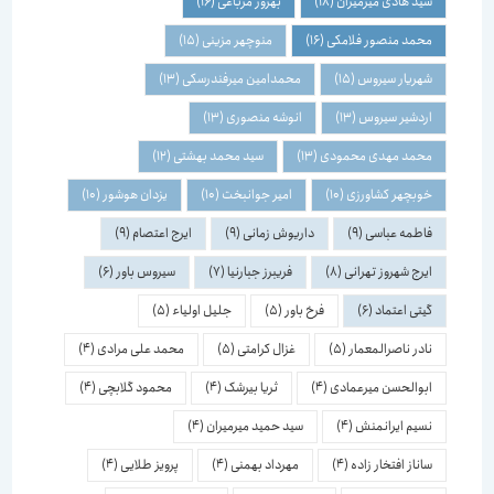
سید هادی میرمیران
(18)
بهروز مرباغی
(16)
محمد منصور فلامکی
(16)
منوچهر مزینی
(15)
شهریار سیروس
(15)
محمدامین میرفندرسکی
(13)
اردشیر سیروس
(13)
انوشه منصوری
(13)
محمد مهدی محمودی
(13)
سید محمد بهشتی
(12)
خوبچهر کشاورزی
(10)
امیر جوانبخت
(10)
یزدان هوشور
(10)
فاطمه عباسی
(9)
داریوش زمانی
(9)
ایرج اعتصام
(9)
ایرج شهروز تهرانی
(8)
فریبرز جبارنیا
(7)
سیروس باور
(6)
گیتی اعتماد
(6)
فرخ باور
(5)
جلیل اولیاء
(5)
نادر ناصرالمعمار
(5)
غزال کرامتی
(5)
محمد علی مرادی
(4)
ابوالحسن میرعمادی
(4)
ثریا بیرشک
(4)
محمود گلابچی
(4)
نسیم ایرانمنش
(4)
سید حمید میرمیران
(4)
ساناز افتخار زاده
(4)
مهرداد بهمنی
(4)
پرویز طلایی
(4)