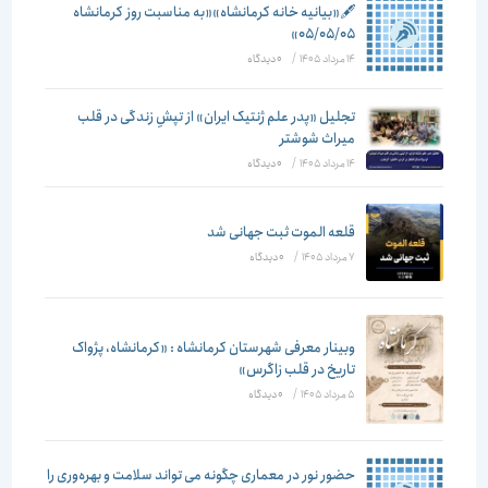
🖋️«بیانیه خانه کرمانشاه»«به مناسبت روز کرمانشاه
۰۵/۰۵/۰۵»
14 مرداد 1405
/
۰ دیدگاه
تجلیل «پدر علم ژنتیک ایران» از تپشِ زندگی در قلب
میراث شوشتر
14 مرداد 1405
/
۰ دیدگاه
قلعه الموت ثبت جهانی شد
7 مرداد 1405
/
۰ دیدگاه
وبینار معرفی شهرستان کرمانشاه : «کرمانشاه، پژواک
تاریخ در قلب زاگرس»
5 مرداد 1405
/
۰ دیدگاه
حضور نور در معماری چگونه می تواند سلامت و بهره‌وری را