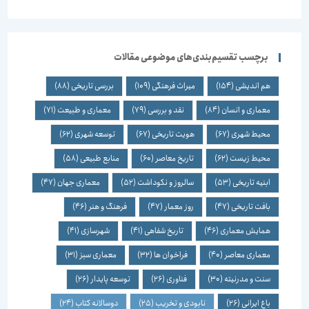
برچسب تقسیم‌بندی‌های موضوعی مقالات
هم اندیشی
(154)
میراث فرهنگی
(109)
بررسی تاریخی
(88)
معماری و انسان
(84)
نقد و بررسی
(79)
معماری و طبیعت
(71)
محیط شهری
(67)
هویت تاریخی
(67)
توسعه شهری
(62)
محیط زیست
(62)
تاریخ معاصر
(60)
منابع طبیعی
(58)
ابنیه تاریخی
(53)
سالروز و نکوداشت
(52)
معماری جهان
(47)
بافت تاریخی
(47)
روز معمار
(47)
فرهنگ و هنر
(46)
همایش معماری
(46)
تاریخ شفاهی
(41)
شهرسازی
(41)
معماری معاصر
(40)
فراخوان ها
(32)
معماری سبز
(31)
سنت و مدرنیته
(30)
فناوری
(26)
توسعه پایدار
(26)
باغ ایرانی
(26)
نابودی و تخریب
(25)
دوسالانه کتاب
(24)