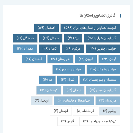
گالری تصاویر استان‌ها
گنجینه تصاویر از استان‌های ایران
(599)
اصفهان
(59)
آذربایجان شرقی
(55)
یزد
(46)
سمنان
(39)
هرمزگان
(31)
خراسان جنوبی
(30)
مرکزی
(26)
کرمان
(26)
همدان
(23)
گیلان
(23)
قزوین
(22)
خوزستان
(20)
گلستان
(20)
خراسان شمالی
(20)
خراسان رضوی
(18)
سیستان و بلوچستان
(18)
تهران
(17)
قم
(16)
آذربایجان غربی
(15)
زنجان
(13)
کردستان
(13)
مازندران
(12)
چهارمحال و بختیاری
(10)
اردبیل
(7)
بوشهر
(6)
کرمانشاه
(5)
لرستان
(4)
کهکیلویه و بویراحمد
(3)
فارس
(3)