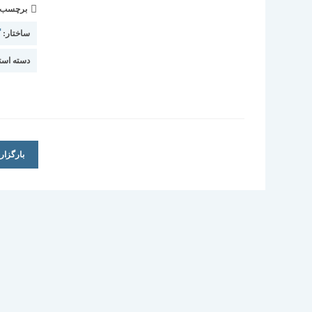
برچسب و 
ساختار:
گ
دسته استا
بارگزا