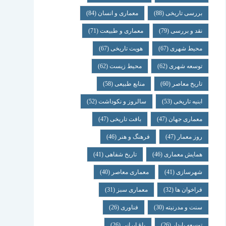
بررسی تاریخی
(88)
معماری و انسان
(84)
نقد و بررسی
(79)
معماری و طبیعت
(71)
محیط شهری
(67)
هویت تاریخی
(67)
توسعه شهری
(62)
محیط زیست
(62)
تاریخ معاصر
(60)
منابع طبیعی
(58)
ابنیه تاریخی
(53)
سالروز و نکوداشت
(52)
معماری جهان
(47)
بافت تاریخی
(47)
روز معمار
(47)
فرهنگ و هنر
(46)
همایش معماری
(46)
تاریخ شفاهی
(41)
شهرسازی
(41)
معماری معاصر
(40)
فراخوان ها
(32)
معماری سبز
(31)
سنت و مدرنیته
(30)
فناوری
(26)
توسعه پایدار
(26)
باغ ایرانی
(26)