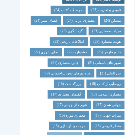
نابودی و تخریب
(25)
دوسالانه کتاب
(24)
مسکن
(24)
معماری ایرانی
(24)
فضای سبز
(24)
میراث معماری
(23)
گردشگری
(23)
هویت معماری
(23)
اطلاعات تاریخی
(23)
خلیج فارس
(23)
جشنواره
(22)
نمای شهری
(22)
شهر های باستانی
(21)
جایزه معماری
(21)
بین الملل
(21)
فناوری های نوین ساختمانی
(19)
رونمایی از کتاب
(18)
بزرگداشت
(18)
معماری اسلامی
(18)
گفتمان معماری
(17)
جهانی شدن
(17)
شهر های جهانی
(17)
میراث جهانی
(17)
معماری موزه
(16)
منظر تاریخی
(16)
مرمت و بازسازی
(16)