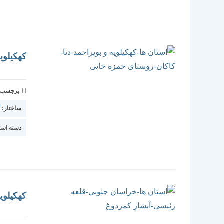
کهکیلوی
برچسب و 
ساختار:
گ
دسته استا
کهکیلوی