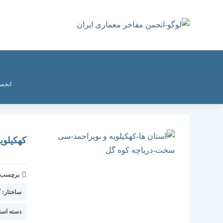
رش
ه
حتوا
انجمن
کهکیلوی
برچسب و 
ساختار:
گ
دسته استا