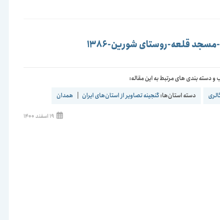
منتشر
شده
است:
سجد قلعه-روستای شورین-1386
و دسته بندی های مرتبط به این مقاله:
الری
دسته استان‌ها:
گنجینه تصاویر از استان‌های ایران
|
همدان
نوشته
19 اسفند 1400
منتشر
شده
است: