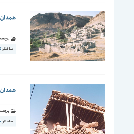
همدان-فا
برچسب 
ساختار:
گ
همدان-ر
برچسب 
ساختار:
گ