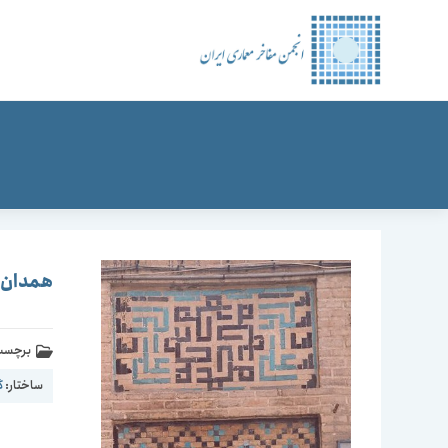
رش
ه
حتوا
همدان-م
برچسب 
ساختار:
گ