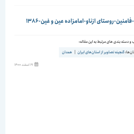
است:
امنین-روستای ازناو-امامزاده عین و غین-1386
و دسته بندی های مرتبط به این مقاله:
ن‌ها:
گنجینه تصاویر از استان‌های ایران
|
همدان
نوشته
19 اسفند 1400
منتشر
شده
است: