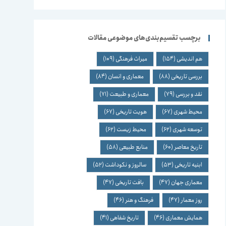
برچسب تقسیم‌بندی‌های موضوعی مقالات
هم اندیشی
(154)
میراث فرهنگی
(109)
بررسی تاریخی
(88)
معماری و انسان
(84)
نقد و بررسی
(79)
معماری و طبیعت
(71)
محیط شهری
(67)
هویت تاریخی
(67)
توسعه شهری
(62)
محیط زیست
(62)
تاریخ معاصر
(60)
منابع طبیعی
(58)
ابنیه تاریخی
(53)
سالروز و نکوداشت
(52)
معماری جهان
(47)
بافت تاریخی
(47)
روز معمار
(47)
فرهنگ و هنر
(46)
همایش معماری
(46)
تاریخ شفاهی
(41)