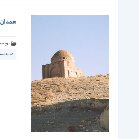
همدان-ف
برچسب 
دسته استا