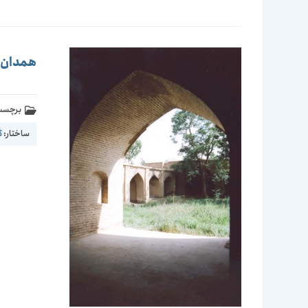
همدان-م
برچسب 
ساختار:
گ