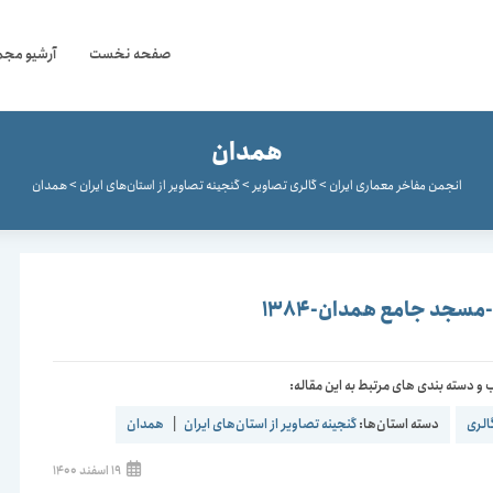
صفحه نخست
آرشیو مجم
همدان
انجمن مفاخر معماری ایران
>
گالری تصاویر
>
گنجینه تصاویر از استان‌های ایران
>
همدان
سجد جامع همدان-1384
و دسته بندی های مرتبط به این مقاله:
الری
دسته استان‌ها:
گنجینه تصاویر از استان‌های ایران
|
همدان
نوشته
19 اسفند 1400
منتشر