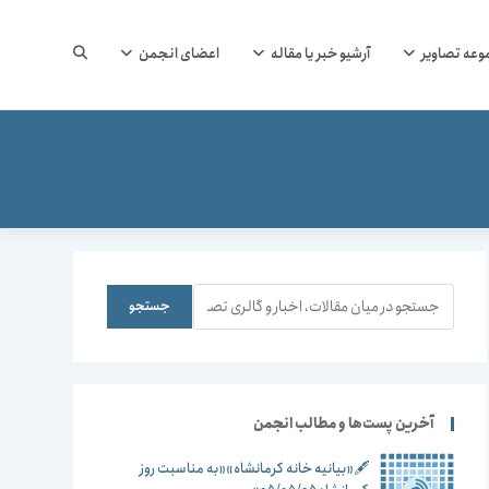
جستجوی
وعه تصاویر
آرشیو خبر یا مقاله
اعضای انجمن
وب
سایت
جستجو
جستجو
را
آخرین پست‌ها و مطالب انجمن
🖋️«بیانیه خانه کرمانشاه»«به مناسبت روز