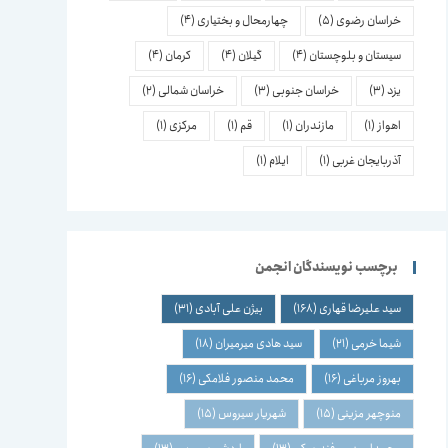
خراسان رضوی
(5)
چهارمحال و بختیاری
(4)
سیستان و بلوچستان
(4)
گیلان
(4)
کرمان
(4)
یزد
(3)
خراسان جنوبی
(3)
خراسان شمالی
(2)
اهواز
(1)
مازندران
(1)
قم
(1)
مرکزی
(1)
آذربایجان غربی
(1)
ایلام
(1)
برچسب نویسندگان انجمن
سید علیرضا قهاری
(168)
بیژن علی آبادی
(31)
شیما خرمی
(21)
سید هادی میرمیران
(18)
بهروز مرباغی
(16)
محمد منصور فلامکی
(16)
منوچهر مزینی
(15)
شهریار سیروس
(15)