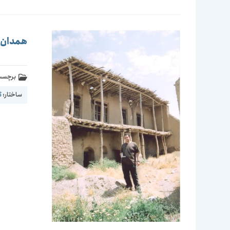
همدان-ر
برچسب 
ساختار:
گ