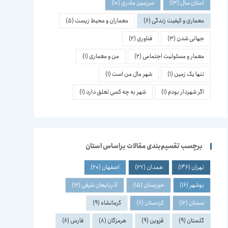
استان سال
(13)
سرزمین مادری
(10)
معماری و کیفیت زندگی
(6)
معماران و محیط زیست
(5)
جهانی شدن
(3)
فناوری
(2)
معمار و مسئولیت اجتماعی
(2)
من و معماری
(1)
تنها یک زمین
(1)
شهر مال من است
(1)
اگر شهردار بودم
(1)
شهر به چه کسی تعلق دارد
(1)
برچسب تقسیم‌بندی مقالات براساس استان
تهران
(146)
همدان
(27)
اصفهان
(20)
بوشهر
(16)
خوزستان
(15)
آذربایجان شرقی
(12)
سمنان
(12)
کردستان
(11)
کرمانشاه
(9)
گلستان
(9)
قزوین
(9)
هرمزگان
(8)
فارس
(6)