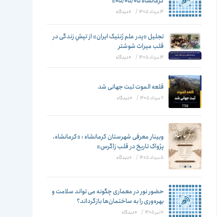
تغییر
کرمانشاه ۰۵/۰۵/۰۵»
14 مرداد 1405
/
۰ دیدگاه
تجلیل «پدر علم ژنتیک ایران» از تپشِ زندگی در
قلب میراث شوشتر
دهید
14 مرداد 1405
/
۰ دیدگاه
قلعه الموت ثبت جهانی شد
7 مرداد 1405
/
۰ دیدگاه
وبینار معرفی شهرستان کرمانشاه : «کرمانشاه،
پژواک تاریخ در قلب زاگرس»
5 مرداد 1405
/
۰ دیدگاه
حضور نور در معماری چگونه می تواند سلامت و
بهره‌وری را به ساختمان‌ها بازگرداند؟
10 تیر 1405
/
۰ دیدگاه