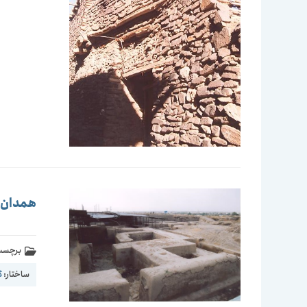
همدان-تپ
برچسب 
ساختار:
گ