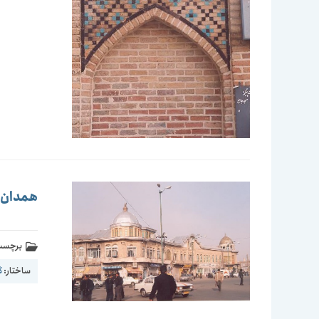
همدان-می
برچسب 
ساختار:
گ