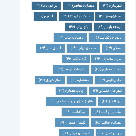
شهرسازی
(41)
معماری معاصر
(40)
فراخوان ها
(32)
معماری سبز
(31)
سنت و مدرنیته
(30)
فناوری
(26)
توسعه پایدار
(26)
باغ ایرانی
(26)
نابودی و تخریب
(25)
دوسالانه کتاب
(24)
مسکن
(24)
معماری ایرانی
(24)
فضای سبز
(24)
میراث معماری
(23)
گردشگری
(23)
هویت معماری
(23)
اطلاعات تاریخی
(23)
خلیج فارس
(23)
جشنواره
(22)
نمای شهری
(22)
شهر های باستانی
(21)
جایزه معماری
(21)
بین الملل
(21)
فناوری های نوین ساختمانی
(19)
رونمایی از کتاب
(18)
بزرگداشت
(18)
معماری اسلامی
(18)
گفتمان معماری
(17)
جهانی شدن
(17)
شهر های جهانی
(17)