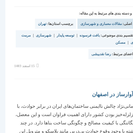
دسته بندی های مرتبط به این مقاله:
 اصلی:
مقالات معماری و شهرسازی
برچسب استان‌ها:
تهران
قسیم بندی موضوعی:
بافت فرسوده
|
توسعه پایدار
|
شهرسازی
|
مرمت
ی
|
مسکن
عضای مرتبط:
رضا نقدبیشی
نوشته
15 اسفند 1403
منتشر
شده
است:
وارساز در اصفهان
نی‌نژاد چالش ناایمنی ساختمان‌‌‌های ایران در برابر حوادث، با
زلزله‌‌‌خیز بودن کشور دارای اهمیت فراوان است و این معضل،
نگاتنگی با کیفیت مصالح و چگونگی ساخت بناها دارد. در چند
ه با وجود وقوع حوادث پی‌‌‌درپی مانند پلاسکو و مترو‌پل این