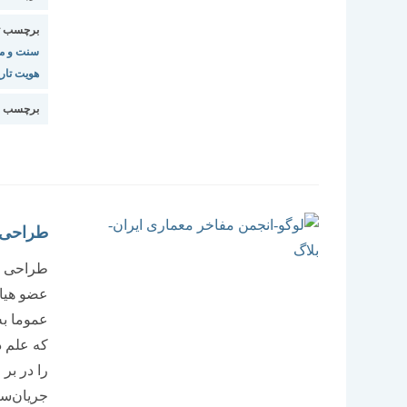
برچسب ت
سنت و مد
هویت تار
برچسب ا
طراحی 
طراحی و 
عضو هیات
عموما به
که علم د
را در بر
جریان‌سا