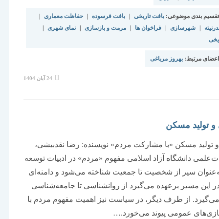
قسیم بندی موضوعی:
بافت تاریخی
|
بافت فرسوده
|
حفاظت معماری
|
رنیته
|
شهرسازی
|
فراخوان ها
|
مرمت و بازسازی
|
نمای شهری
|
یخی
عضای مرتبط:
بهروز مرباغی
نوشته
24 آبان 1404
منتشر
شده
است:
و تولید مسکن
تولید مسکن «با مشارکت مردم» نویسنده: رضا نقدبیشی،
‌علمی دانشگاه آزاد اسلامی مفهوم «مردم» در ادبیات توسعه
‌عنوان سیر از شخصیت تا جمعیت شناخته می‌شود و دامنه‌ای
ر این مسیر برعهده می‌گیرد از روانشناسی تا جامعه‌شناسی
 می‌گیرد. از طرف دیگر، در سیاست نیز اهمیت مفهوم مردم با
زی‌های عمومی پیوند می‌خورد.…