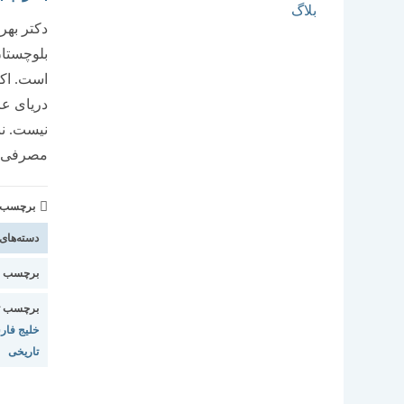
دکتر بهر
بلوچستان،
است. اکن
دریای عر
نیست. نب
مصرفی و
برچسب و 
دسته‌های
برچسب اس
برچسب ت
خلیج فا
تاریخی