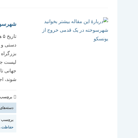
شهرسوخ
تا
دستی و گ
بزرگراه 
لیست جها
جهانی تا
شوند، ا
برچسب و 
دسته‌های
برچسب ت
حفاظت م