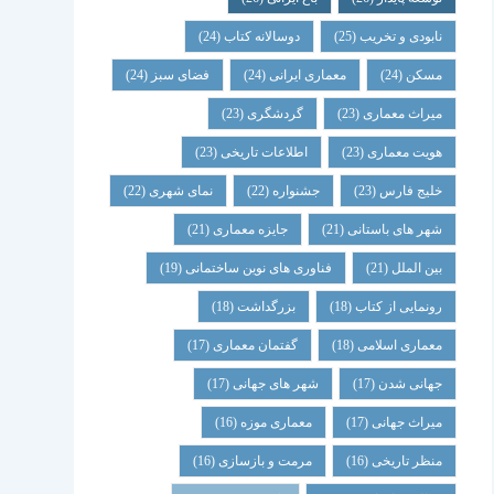
نابودی و تخریب
(25)
دوسالانه کتاب
(24)
مسکن
(24)
معماری ایرانی
(24)
فضای سبز
(24)
میراث معماری
(23)
گردشگری
(23)
هویت معماری
(23)
اطلاعات تاریخی
(23)
خلیج فارس
(23)
جشنواره
(22)
نمای شهری
(22)
شهر های باستانی
(21)
جایزه معماری
(21)
بین الملل
(21)
فناوری های نوین ساختمانی
(19)
رونمایی از کتاب
(18)
بزرگداشت
(18)
معماری اسلامی
(18)
گفتمان معماری
(17)
جهانی شدن
(17)
شهر های جهانی
(17)
میراث جهانی
(17)
معماری موزه
(16)
منظر تاریخی
(16)
مرمت و بازسازی
(16)