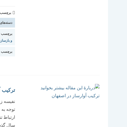
برچسب و 
دسته‌های
برچسب ت
و بازساز
برچسب ا
ترکیب آ
نفیسه زما
توجه به 
ارتباط ت
سال گذشت