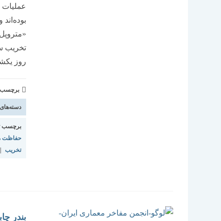
عملیات ت
بوده‌‌‌ا
«متروپل»
تخریب سا
روز یکشن
برچسب و 
دسته‌های
برچسب ت
حفاظت م
تخریب
|
بندر چاب