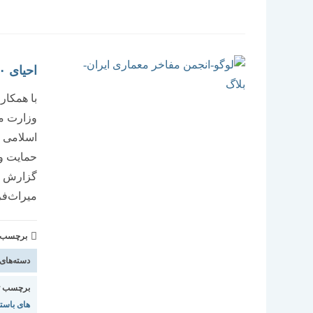
احیای ۱۰۰روستای تاریخی در ۲سال
با همکار
وزارت می
حمایت و 
میراث‌ف
برچسب و 
دسته‌های
برچسب ت
های باست