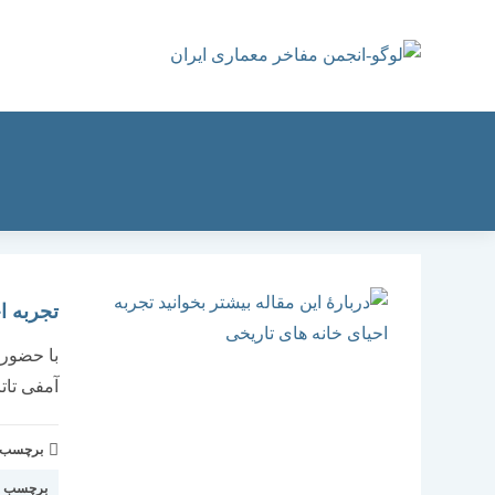
رش
ه
حتوا
تجربه ا
آمفی تات
برچسب و 
برچسب اس