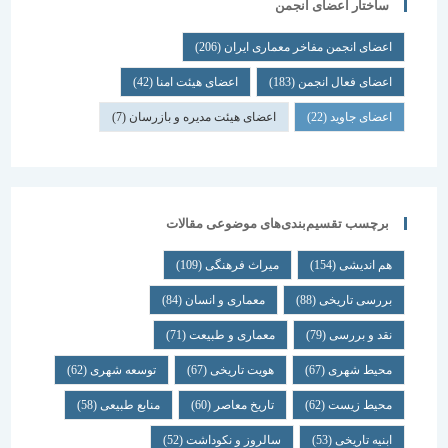
ساختار اعضای انجمن
اعضای انجمن مفاخر معماری ایران
(206)
اعضای فعال انجمن
(183)
اعضای هیئت امنا
(42)
اعضای جاوید
(22)
اعضای هیئت مدیره و بازرسان
(7)
برچسب تقسیم‌بندی‌های موضوعی مقالات
هم اندیشی
(154)
میراث فرهنگی
(109)
بررسی تاریخی
(88)
معماری و انسان
(84)
نقد و بررسی
(79)
معماری و طبیعت
(71)
محیط شهری
(67)
هویت تاریخی
(67)
توسعه شهری
(62)
محیط زیست
(62)
تاریخ معاصر
(60)
منابع طبیعی
(58)
ابنیه تاریخی
(53)
سالروز و نکوداشت
(52)