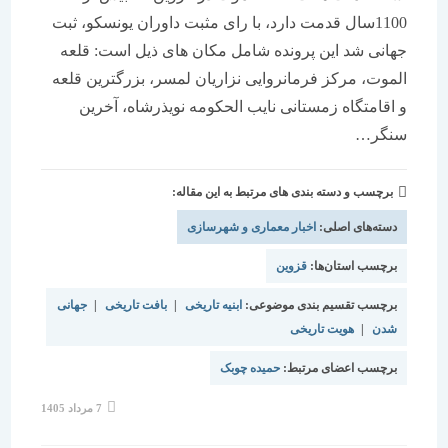
1100سال قدمت دارد، با رای مثبت داوران یونسکو، ثبت
جهانی شد این پرونده شامل مکان های ذیل است: قلعه
الموت، مرکز فرمانروایی نزاریان لمسر، بزرگترین قلعه
و اقامتگاه زمستانی نایب الحکومه نویذرشاه، آخرین
سنگر…
برچسب و دسته بندی های مرتبط به این مقاله:
دسته‌های اصلی:
اخبار معماری و شهرسازی
برچسب استان‌ها:
قزوین
برچسب تقسیم بندی موضوعی:
ابنیه تاریخی
|
بافت تاریخی
|
جهانی
شدن
|
هویت تاریخی
برچسب اعضای مرتبط:
حمیده چوبک
نوشته
7 مرداد 1405
منتشر
شده
است: