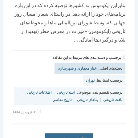
بنابراین ایکوموس به کشورها توصیه کرده که در این باره
برنامه‌های خود را ارائه دهد. در راستای شعار امسال روز
جهانی که توسط شورای بین‌المللی بناها و محوطه‌های
تاریخی (ایکوموس) «میراث در معرض خطر (تهدید) از
بلایا و درگیری‌ها آمادگی…
برچسب و دسته بندی های مرتبط به این مقاله:
دسته‌های اصلی:
اخبار معماری و شهرسازی
برچسب استان‌ها:
تهران
برچسب تقسیم بندی موضوعی:
ابنیه تاریخی
|
اطلاعات تاریخی
|
بافت تاریخی
|
بناهای تاریخی
|
تاریخ معاصر
نوشته
31 فروردین 1404
منتشر
شده
است: