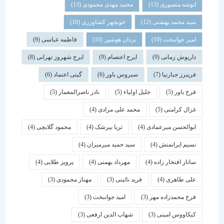
انوشه منصوری
(13)
محمد مهدی محمودی
(13)
سید محمد بهشتی
(12)
خوبچهر کشاورزی
(10)
امیر جوانبخت
(10)
یزدان هوشور
(10)
فاطمه عباسی
(9)
داریوش زمانی
(9)
ایرج اعتصام
(9)
ایرج شهروز تهرانی
(8)
فریبرز جبارنیا
(7)
سیروس باور
(6)
گیتی اعتماد
(6)
فرخ باور
(5)
جلیل اولیاء
(5)
نادر ناصرالمعمار
(5)
غزال کرامتی
(5)
محمد علی مرادی
(4)
ابوالحسن میرعمادی
(4)
ثریا بیرشک
(4)
محمود گلابچی
(4)
نسیم ایرانمنش
(4)
سید حمید میرمیران
(4)
ساناز افتخار زاده
(4)
مهرداد بهمنی
(4)
پرویز طلایی
(4)
علی طاهری
(4)
فرید نائینی
(3)
مهناز محمودی
(3)
فرخ محمدزاده مهر
(3)
امید جوانبخت
(3)
کیکاووس امینی
(3)
شهاب الدین ارفعی
(3)