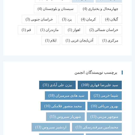
چهارمحال و بختیاری
(4)
سیستان و بلوچستان
(4)
گیلان
(4)
کرمان
(4)
یزد
(3)
خراسان جنوبی
(3)
خراسان شمالی
(2)
اهواز
(1)
مازندران
(1)
قم
(1)
مرکزی
(1)
آذربایجان غربی
(1)
ایلام
(1)
برچسب نویسندگان انجمن
سید علیرضا قهاری
(168)
بیژن علی آبادی
(31)
شیما خرمی
(21)
سید هادی میرمیران
(18)
بهروز مرباغی
(16)
محمد منصور فلامکی
(16)
منوچهر مزینی
(15)
شهریار سیروس
(15)
محمدامین میرفندرسکی
(13)
اردشیر سیروس
(13)