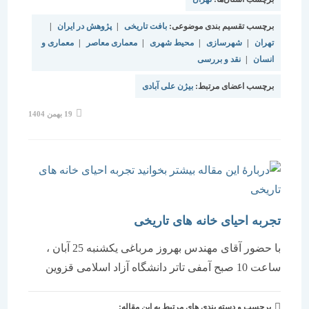
برچسب تقسیم بندی موضوعی:
بافت تاریخی
|
پژوهش در ایران
|
تهران
|
شهرسازی
|
محیط شهری
|
معماری معاصر
|
معماری و
انسان
|
نقد و بررسی
برچسب اعضای مرتبط:
بیژن علی آبادی
نوشته
19 بهمن 1404
منتشر
شده
است:
تجربه احیای خانه های تاریخی
با حضور آقای مهندس بهروز مرباغی یکشنبه 25 آبان ،
ساعت 10 صبح آمفی تاتر دانشگاه آزاد اسلامی قزوین
برچسب و دسته بندی های مرتبط به این مقاله: