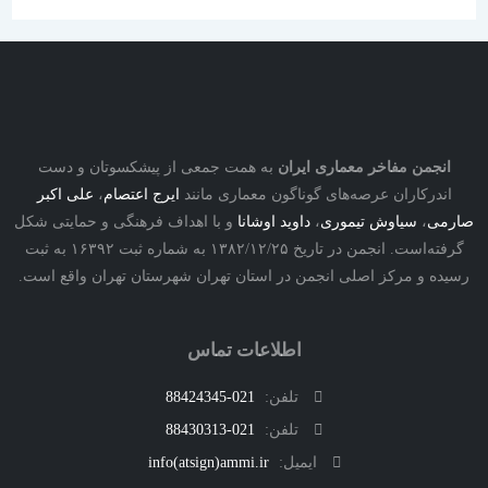
نجمن مفاخر معماری ایران
به همت جمعی از پیشکسوتان و دست
درکاران عرصه‌های گوناگون معماری مانند
ایرج اعتصام
،
علی اکبر
ی
،
سیاوش تیموری
،
داوید اوشانا
و با اهداف فرهنگی و حمایتی شکل
گرفته‌است. انجمن در تاریخ ۱۳۸۲/۱۲/۲۵ به شماره ثبت ۱۶۳۹۲ به ثبت
ه و مرکز اصلی انجمن در استان تهران شهرستان تهران واقع است.
اطلاعات تماس
تلفن:
021-88424345
تلفن:
021-88430313
ایمیل:
info(atsign)ammi.ir