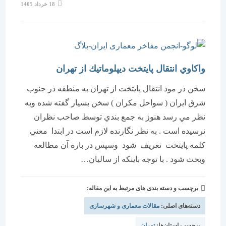
نوشته
18 خرداد 1405
منتشر
شده
است:
واكاوي انتقال پايتخت ديپلوماتيك از تهران
سخن در مود انتقال پايتخت از تهران به منطقه در جنوب
شرق ايران ( سواحل مكران ) سخن بسيار گفته شده وبه
نظر مي رسد هنوز به جمع بندي توسط صاحب نظران
نرسيده است . به نظر نگارنده لازم است در ابتدا معني
كلمه پايتخت تعريف شود وسپس در باره آن مطالعه
وبحث شود . با توجه باينكه از ساليان…
برچسب و دسته بندی های مرتبط به این مقاله:
دسته‌های اصلی:
مقالات معماری و شهرسازی
برچسب استان‌ها:
تهران