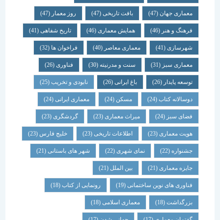
معماری جهان
(47)
بافت تاریخی
(47)
روز معمار
(47)
فرهنگ و هنر
(46)
همایش معماری
(46)
تاریخ شفاهی
(41)
شهرسازی
(41)
معماری معاصر
(40)
فراخوان ها
(32)
معماری سبز
(31)
سنت و مدرنیته
(30)
فناوری
(26)
توسعه پایدار
(26)
باغ ایرانی
(26)
نابودی و تخریب
(25)
دوسالانه کتاب
(24)
مسکن
(24)
معماری ایرانی
(24)
فضای سبز
(24)
میراث معماری
(23)
گردشگری
(23)
هویت معماری
(23)
اطلاعات تاریخی
(23)
خلیج فارس
(23)
جشنواره
(22)
نمای شهری
(22)
شهر های باستانی
(21)
جایزه معماری
(21)
بین الملل
(21)
فناوری های نوین ساختمانی
(19)
رونمایی از کتاب
(18)
بزرگداشت
(18)
معماری اسلامی
(18)
گفتمان معماری
(17)
جهانی شدن
(17)