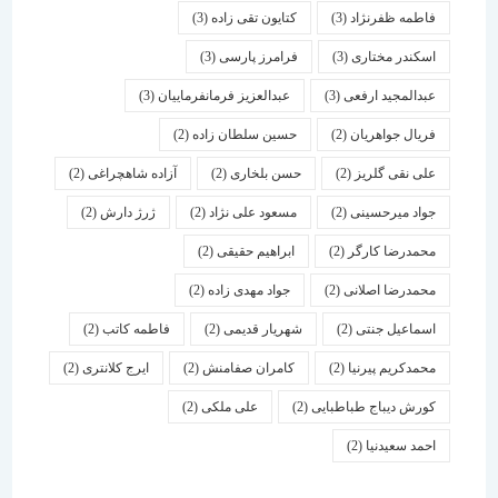
فاطمه ظفرنژاد
(3)
کتایون تقی زاده
(3)
اسكندر مختاری
(3)
فرامرز پارسی
(3)
عبدالمجید ارفعی
(3)
عبدالعزیز فرمانفرماییان
(3)
فریال جواهریان
(2)
حسین سلطان زاده
(2)
علی نقی گلریز
(2)
حسن بلخاری
(2)
آزاده شاهچراغی
(2)
جواد میرحسینی
(2)
مسعود علی نژاد
(2)
ژرژ دارش
(2)
محمدرضا کارگر
(2)
ابراهیم حقیقی
(2)
محمدرضا اصلانی
(2)
جواد مهدی زاده
(2)
اسماعیل جنتی
(2)
شهریار قدیمی
(2)
فاطمه کاتب
(2)
محمدکریم پیرنیا
(2)
کامران صفامنش
(2)
ایرج کلانتری
(2)
کورش دیباج طباطبایی
(2)
علی ملکی
(2)
احمد سعیدنیا
(2)