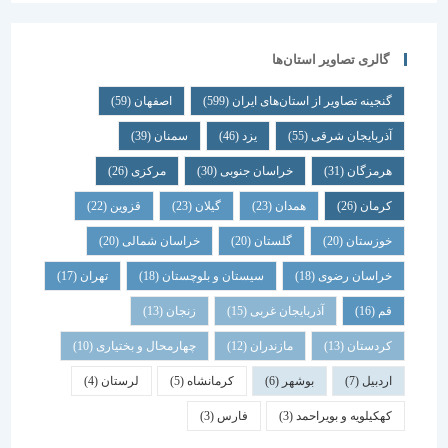
گالری تصاویر استان‌ها
گنجینه تصاویر از استان‌های ایران
(599)
اصفهان
(59)
آذربایجان شرقی
(55)
یزد
(46)
سمنان
(39)
هرمزگان
(31)
خراسان جنوبی
(30)
مرکزی
(26)
کرمان
(26)
همدان
(23)
گیلان
(23)
قزوین
(22)
خوزستان
(20)
گلستان
(20)
خراسان شمالی
(20)
خراسان رضوی
(18)
سیستان و بلوچستان
(18)
تهران
(17)
قم
(16)
آذربایجان غربی
(15)
زنجان
(13)
کردستان
(13)
مازندران
(12)
چهارمحال و بختیاری
(10)
اردبیل
(7)
بوشهر
(6)
کرمانشاه
(5)
لرستان
(4)
کهکیلویه و بویراحمد
(3)
فارس
(3)