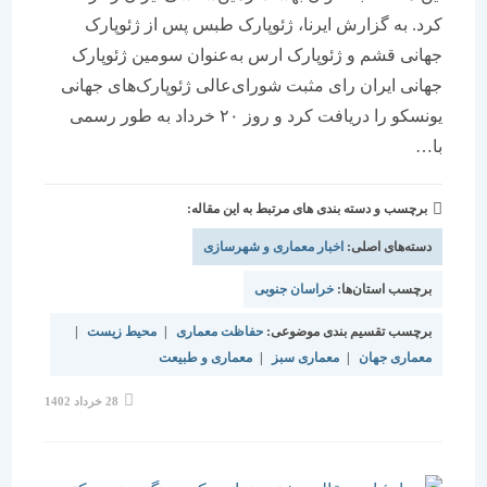
کرد. به گزارش ایرنا، ژئوپارک طبس پس از ژئوپارک
جهانی قشم و ژئوپارک ارس به‌عنوان سومین ژئوپارک
جهانی ایران رای مثبت شورای‌عالی ژئوپارک‌های جهانی
یونسکو را دریافت کرد و روز ۲۰ خرداد به ‌طور رسمی
با…
برچسب و دسته بندی های مرتبط به این مقاله:
دسته‌های اصلی:
اخبار معماری و شهرسازی
برچسب استان‌ها:
خراسان جنوبی
برچسب تقسیم بندی موضوعی:
حفاظت معماری
|
محیط زیست
|
معماری جهان
|
معماری سبز
|
معماری و طبیعت
نوشته
28 خرداد 1402
منتشر
شده
است: