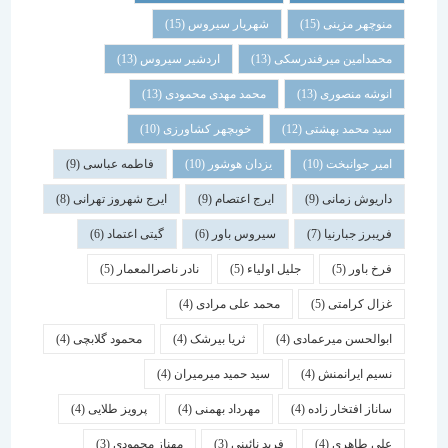
منوچهر مزینی
(15)
شهریار سیروس
(15)
محمدامین میرفندرسکی
(13)
اردشیر سیروس
(13)
انوشه منصوری
(13)
محمد مهدی محمودی
(13)
سید محمد بهشتی
(12)
خوبچهر کشاورزی
(10)
امیر جوانبخت
(10)
یزدان هوشور
(10)
فاطمه عباسی
(9)
داریوش زمانی
(9)
ایرج اعتصام
(9)
ایرج شهروز تهرانی
(8)
فریبرز جبارنیا
(7)
سیروس باور
(6)
گیتی اعتماد
(6)
فرخ باور
(5)
جلیل اولیاء
(5)
نادر ناصرالمعمار
(5)
غزال کرامتی
(5)
محمد علی مرادی
(4)
ابوالحسن میرعمادی
(4)
ثریا بیرشک
(4)
محمود گلابچی
(4)
نسیم ایرانمنش
(4)
سید حمید میرمیران
(4)
ساناز افتخار زاده
(4)
مهرداد بهمنی
(4)
پرویز طلایی
(4)
علی طاهری
(4)
فرید نائینی
(3)
مهناز محمودی
(3)