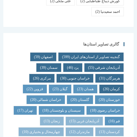
کورش دیباج طباطبایی
(2)
علی ملکی
(2)
احمد سعیدنیا
(2)
گالری تصاویر استان‌ها
گنجینه تصاویر از استان‌های ایران
(599)
اصفهان
(59)
آذربایجان شرقی
(55)
یزد
(46)
سمنان
(39)
هرمزگان
(31)
خراسان جنوبی
(30)
مرکزی
(26)
کرمان
(26)
همدان
(23)
گیلان
(23)
قزوین
(22)
خوزستان
(20)
گلستان
(20)
خراسان شمالی
(20)
خراسان رضوی
(18)
سیستان و بلوچستان
(18)
تهران
(17)
قم
(16)
آذربایجان غربی
(15)
زنجان
(13)
کردستان
(13)
مازندران
(12)
چهارمحال و بختیاری
(10)