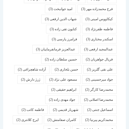
فرخ محمدزاده مهر
(3)
امید جوانبخت
(3)
کیکاووس امینی
(3)
شهاب الدین ارفعی
(3)
فاطمه ظفرنژاد
(3)
کتایون تقی زاده
(3)
اسكندر مختاری
(3)
فرامرز پارسی
(3)
عبدالمجید ارفعی
(3)
عبدالعزیز فرمانفرماییان
(3)
فریال جواهریان
(2)
حسین سلطان زاده
(2)
علی نقی گلریز
(2)
حسن بلخاری
(2)
آزاده شاهچراغی
(2)
جواد میرحسینی
(2)
مسعود علی نژاد
(2)
ژرژ دارش
(2)
محمدرضا کارگر
(2)
ابراهیم حقیقی
(2)
محمدرضا اصلانی
(2)
جواد مهدی زاده
(2)
اسماعیل جنتی
(2)
شهریار قدیمی
(2)
فاطمه کاتب
(2)
محمدکریم پیرنیا
(2)
کامران صفامنش
(2)
ایرج کلانتری
(2)