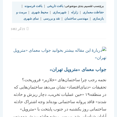
برچسب تقسیم بندی موضوعی:
بافت تاریخی
|
بافت فرسوده
|
حفاظت معماری
|
زلزله
|
شهرسازی
|
محیط شهری
|
مرمت و
بازسازی
|
مهندسی ساختمان
|
نقد و بررسی
|
نمای شهری
نوشته
21 آذر 1402
منتشر
شده
است:
جواب معمای «متروپل تهران»
نجمه رجب چرا ساختمان‌های «خلازیر» فروریخت؟
تحقیقات «دنیای‌اقتصاد» نشان می‌دهد ساختمان‌‌‌هایی که
در منطقه۱۹ «حین عملیات تخریب، دچار ریزش و حادثه
شدند» فاقد پروانه ساختمانی بوده‌‌‌اند وجه اشتراک حادثه
ساختمانی روز یکشنبه در جنوب پایتخت با «متروپل»
آبادان شناسایی شد. بررسی ریشه حادثه ریزش دومینویی