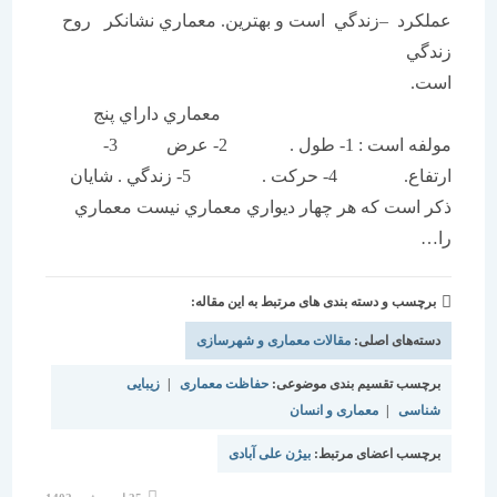
عملكرد –زندگي است و بهترين. معماري نشانكر روح
زندگي
است.
معماري داراي پنج
مولفه است : 1- طول . 2- عرض 3-
ارتفاع. 4- حركت . 5- زندگي . شايان
ذكر است كه هر چهار ديواري معماري نيست معماري
را…
برچسب و دسته بندی های مرتبط به این مقاله:
دسته‌های اصلی:
مقالات معماری و شهرسازی
برچسب تقسیم بندی موضوعی:
حفاظت معماری
|
زیبایی
شناسی
|
معماری و انسان
برچسب اعضای مرتبط:
بیژن علی آبادی
نوشته