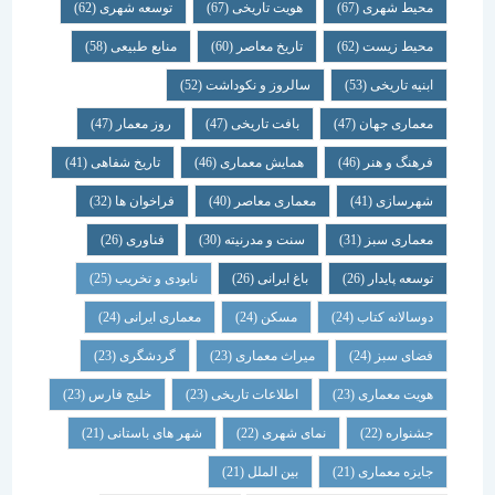
محیط شهری
(67)
هویت تاریخی
(67)
توسعه شهری
(62)
محیط زیست
(62)
تاریخ معاصر
(60)
منابع طبیعی
(58)
ابنیه تاریخی
(53)
سالروز و نکوداشت
(52)
معماری جهان
(47)
بافت تاریخی
(47)
روز معمار
(47)
فرهنگ و هنر
(46)
همایش معماری
(46)
تاریخ شفاهی
(41)
شهرسازی
(41)
معماری معاصر
(40)
فراخوان ها
(32)
معماری سبز
(31)
سنت و مدرنیته
(30)
فناوری
(26)
توسعه پایدار
(26)
باغ ایرانی
(26)
نابودی و تخریب
(25)
دوسالانه کتاب
(24)
مسکن
(24)
معماری ایرانی
(24)
فضای سبز
(24)
میراث معماری
(23)
گردشگری
(23)
هویت معماری
(23)
اطلاعات تاریخی
(23)
خلیج فارس
(23)
جشنواره
(22)
نمای شهری
(22)
شهر های باستانی
(21)
جایزه معماری
(21)
بین الملل
(21)