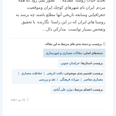
تجديد حيات روستا مقدمه : تصور نمي رود كه همه
مردم ايران نام شهرهاي كوچك ايران وموقعيت
جغرافيايي وسابقه تاريخي آنها مطلع باشند چه برسد به
روستا هاي ايران كه در اين راستا نگارنده با تحقيق
وتفحص بسيار توانست مداركي دال…
برچسب و دسته بندی های مرتبط به این مقاله:
دسته‌های اصلی:
مقالات معماری و شهرسازی
برچسب استان‌ها:
خراسان جنوبی
برچسب تقسیم بندی موضوعی:
بافت تاریخی
|
حفاظت معماری
|
معماری معاصر
|
میراث فرهنگی
|
نقد و بررسی
برچسب اعضای مرتبط:
بیژن علی آبادی
نوشته
29 دی 1403
منتشر
شده
است: