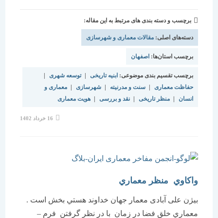
برچسب و دسته بندی های مرتبط به این مقاله:
دسته‌های اصلی:
مقالات معماری و شهرسازی
برچسب استان‌ها:
اصفهان
برچسب تقسیم بندی موضوعی:
ابنیه تاریخی
|
توسعه شهری
|
حفاظت معماری
|
سنت و مدرنیته
|
شهرسازی
|
معماری و
انسان
|
منظر تاریخی
|
نقد و بررسی
|
هویت معماری
نوشته
16 خرداد 1402
منتشر
شده
است:
واكاوي منظر معماري
بیژن علی آبادی معمار جهان خداوند هستي بخش است .
معماري خلق فضا در زمان با در نظر گرفتن فرم –