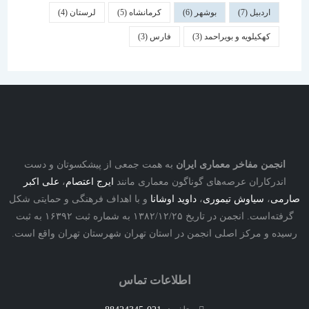
اردبیل
(7)
بوشهر
(6)
کرمانشاه
(5)
لرستان
(4)
کهکیلویه و بویراحمد
(3)
فارس
(3)
نجمن مفاخر معماری ایران
به همت جمعی از پیشکسوتان و دست
درکاران عرصه‌های گوناگون معماری مانند
ایرج اعتصام
،
علی اکبر
ی
،
سیاوش تیموری
،
داوید اوشانا
و با اهداف فرهنگی و حمایتی شکل
گرفته‌است. انجمن در تاریخ ۱۳۸۲/۱۲/۲۵ به شماره ثبت ۱۶۳۹۲ به ثبت
ه و مرکز اصلی انجمن در استان تهران شهرستان تهران واقع است.
اطلاعات تماس