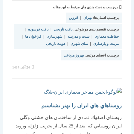
برچسب و دسته بندی های مرتبط به این مقاله:
برچسب استان‌ها:
تهران
|
قزوین
برچسب تقسیم بندی موضوعی:
بافت تاریخی
|
بافت فرسوده
|
حفاظت معماری
|
سنت و مدرنیته
|
شهرسازی
|
فراخوان ها
|
مرمت و بازسازی
|
نمای شهری
|
هویت تاریخی
برچسب اعضای مرتبط:
بهروز مرباغی
نوشته
24 آبان 1404
منتشر
شده
است:
روستاهاي هاي ايران را بهتر بشناسيم
روستاي اصفهك نمادي از ساختمان هاي خشتي وگلي
ايران روستايي كه بعد از 25 سال از تخريب زلزله وروند