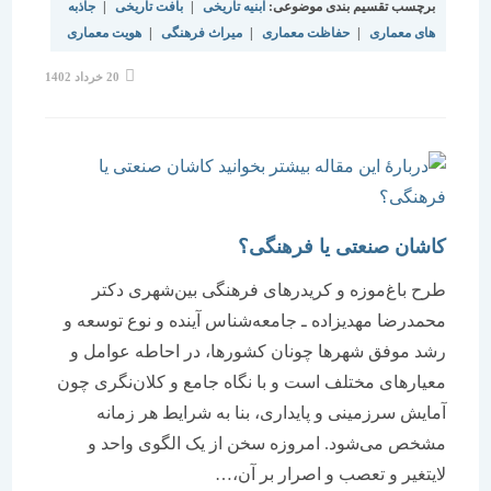
برچسب تقسیم بندی موضوعی:
ابنیه تاریخی
|
بافت تاریخی
|
جاذبه
های معماری
|
حفاظت معماری
|
میراث فرهنگی
|
هویت معماری
نوشته
20 خرداد 1402
منتشر
شده
است:
کاشان صنعتی یا فرهنگی؟
طرح باغ‌موزه و کریدرهای فرهنگی بین‌شهری دکتر
محمدرضا مهدیزاده ـ جامعه‌شناس آینده و نوع توسعه و
رشد موفق شهرها چونان کشورها، در احاطه عوامل و
معیارهای مختلف است و با نگاه جامع و کلان‌نگری چون
آمایش سرزمینی و پایداری، بنا به شرایط هر زمانه
مشخص می‌شود. امروزه سخن از یک الگوی واحد و
لایتغیر و تعصب و اصرار بر آن،…