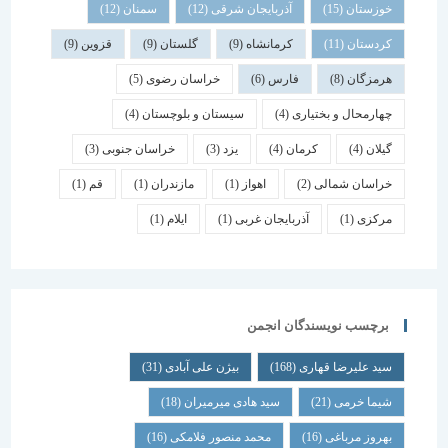
خوزستان
(15)
آذربایجان شرقی
(12)
سمنان
(12)
کردستان
(11)
کرمانشاه
(9)
گلستان
(9)
قزوین
(9)
هرمزگان
(8)
فارس
(6)
خراسان رضوی
(5)
چهارمحال و بختیاری
(4)
سیستان و بلوچستان
(4)
گیلان
(4)
کرمان
(4)
یزد
(3)
خراسان جنوبی
(3)
خراسان شمالی
(2)
اهواز
(1)
مازندران
(1)
قم
(1)
مرکزی
(1)
آذربایجان غربی
(1)
ایلام
(1)
برچسب نویسندگان انجمن
سید علیرضا قهاری
(168)
بیژن علی آبادی
(31)
شیما خرمی
(21)
سید هادی میرمیران
(18)
بهروز مرباغی
(16)
محمد منصور فلامکی
(16)