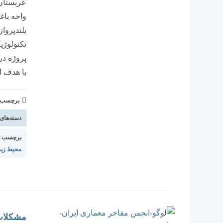
واحه باغ
بلندپرواز
تکنولوژی
با هدف ا
برچسب و 
دسته‌های
برچسب ت
محیط زی
مشکلات 