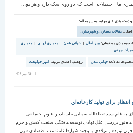
اری ما اصطلاحی است که دو روی سکه دارد و هر دو…
دسته بندی های مرتبط به این مقاله:
 اصلی:
مقالات معماری و شهرسازی
قسیم بندی موضوعی:
بین الملل
|
جهانی شدن
|
معماری ایرانی
|
معماری
میراث جهانی
جموعه مقالات:
جهانی شدن
برچسب اعضای مرتبط:
امیر جوانبخت
نوشته
30 مهر 1402
منتشر
شده
است:
نتظار برای تولید کارخانه‌ای
‌ای به قلم سیدعطاءالله سینایی - استادیار علوم اجتماعی
پیام‌نور بررسی علل نهادی توسعه‌نیافتگی صنعت کفش و چرم
 قرن نوزدهم میلادی با وجود شرایط نامناسب اقتصادی قرن