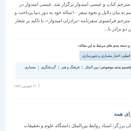
مترجم کتاب و عیسی امیدوار برگزار شد. عیسی امیدوار در
این مراسم به بیان دلایل و نحوه سفر ۱۰ساله خود به دور دنیا پرداخت و
 مترجم فرانسوی سفرنامه «برادران امیدوار»، با تاکید بر شعار
ن دو برادر با…
دسته بندی های مرتبط به این مقاله:
 اصلی:
اخبار معماری و شهرسازی
قسیم بندی موضوعی:
بین الملل
|
فرهنگ و هنر
|
گردشگری
|
معماری
نوشته
13 شهریور 1402
منتشر
شده
است:
ای همه
ان برزگر/ استاد روابط بین‌الملل دانشگاه علوم و تحقیقات