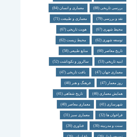
بررسی تاریخی
(88)
معماری و انسان
(84)
نقد و بررسی
(79)
معماری و طبیعت
(71)
محیط شهری
(67)
هویت تاریخی
(67)
توسعه شهری
(62)
محیط زیست
(62)
تاریخ معاصر
(60)
منابع طبیعی
(58)
ابنیه تاریخی
(53)
سالروز و نکوداشت
(52)
معماری جهان
(47)
بافت تاریخی
(47)
روز معمار
(47)
فرهنگ و هنر
(46)
همایش معماری
(46)
تاریخ شفاهی
(41)
شهرسازی
(41)
معماری معاصر
(40)
فراخوان ها
(32)
معماری سبز
(31)
سنت و مدرنیته
(30)
فناوری
(26)
توسعه پایدار
(26)
باغ ایرانی
(26)