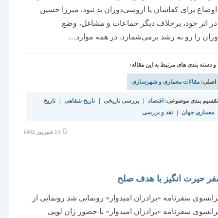
اوضاع برای کفاشان یا اروسی‌دوزان بد نبود. میرزا حسین
 در اثر خود، برخلاف دیگر جماعات و مشاغل، وضع
زان را رو به رشد برمی‌شمارد. در همه موارد…
دسته بندی های مرتبط به این مقاله:
 اصلی:
مقالات معماری و شهرسازی
قسیم بندی موضوعی:
اقتصاد
|
بررسی تاریخی
|
تاریخ شفاهی
|
تاریخ
معماری جهان
|
نقد و بررسی
نوشته
13 شهریور 1402
منتشر
شده
است:
ر حیرت انگیز با هدف صلح
انسوی سفرنامه «برادران امیدوار» رونمایی شد رونمایی از
انسوی سفرنامه «برادران امیدوار» با حضور ژان لویی