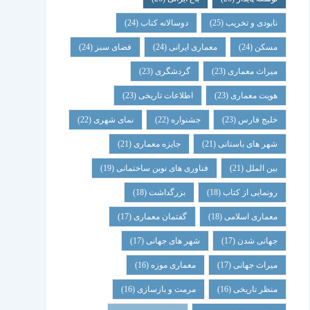
نابودی و تخریب
(25)
دوسالانه کتاب
(24)
مسکن
(24)
معماری ایرانی
(24)
فضای سبز
(24)
میراث معماری
(23)
گردشگری
(23)
هویت معماری
(23)
اطلاعات تاریخی
(23)
خلیج فارس
(23)
جشنواره
(22)
نمای شهری
(22)
شهر های باستانی
(21)
جایزه معماری
(21)
بین الملل
(21)
فناوری های نوین ساختمانی
(19)
رونمایی از کتاب
(18)
بزرگداشت
(18)
معماری اسلامی
(18)
گفتمان معماری
(17)
جهانی شدن
(17)
شهر های جهانی
(17)
میراث جهانی
(17)
معماری موزه
(16)
منظر تاریخی
(16)
مرمت و بازسازی
(16)