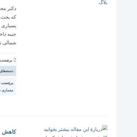
دکتر محم
که بحث د
بسیاری ا
جنبه داخ
شمالی تا
برچسب و 
دسته‌های
برچسب ت
معماری ج
کاهش مص