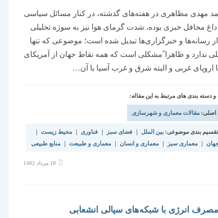
د مهدی مظاهری در هفته‌های گذشته، در کنار مسائل سیاسی
اغ محافل خبری بوده، شدت گرمای هوا نیز به سوژه تحلیلی
ز رسانه‌ها و خبرگزاری‌ها تبدیل شده است؛ موضوعی که تنها
لی ندارد و ظاهرا ًمشکلی است که همه نقاط جهان از آمریکای
 اروپای غربی و البته شرق و غرب آسیا با آن…
دسته بندی های مرتبط به این مقاله:
 اصلی:
مقالات معماری و شهرسازی
قسیم بندی موضوعی:
بین الملل
|
فضای سبز
|
فناوری
|
محیط زیست
|
هان
|
معماری سبز
|
معماری و انسان
|
معماری و طبیعت
|
منابع طبیعی
نوشته
18 مرداد 1402
منتشر
شده
است:
رف انرژی با شبکه‌های سیالی انشعابی