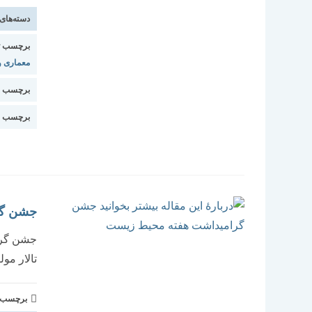
دسته‌های
برچسب ت
معماری و
برچسب م
برچسب ا
جشن گر
تالار مو
برچسب و 