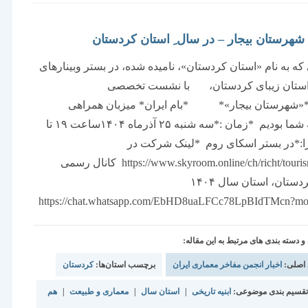
هرستان بیجار – در سال ِ استان کردستان
که به نام «استان کردستان»، نامیده شده، در بستر وبینارهای
ستان زیبای کردستان، با نشست تخصصی
«شهرستان بیجار»* *بام ایران* میزبان همراهی
صمیمانه شما بودیم *زمان :*سه شنبه ۲۵ آذرماه ۱۴۰۴ساعت ۱۹ تا
جرا:*در بستر اسکای روم *لینک شرکت در
وبینار*https://www.skyroom.online/ch/richt/tourism کانال رسمی
استان کردستان، استان سال ۱۴۰۴
https://chat.whatsapp.com/EbHD8uaLFCc78LpBIdTMcn?m
دسته بندی های مرتبط به این مقاله:
 اصلی:
اخبار انجمن مفاخر معماری ایران
برچسب استان‌ها:
کردستان
قسیم بندی موضوعی:
ابنیه تاریخی
|
استان سال
|
معماری و طبیعت
|
هم