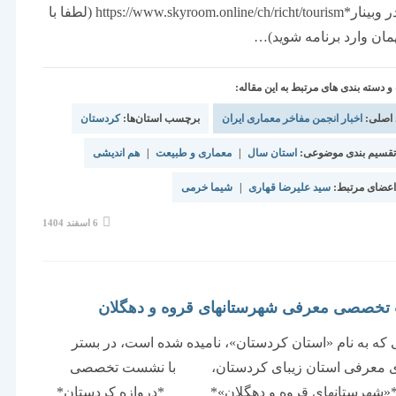
شرکت در وبینار*https://www.skyroom.online/ch/richt/tourism (لطفا با
مان وارد برنامه شوید)…
دسته بندی های مرتبط به این مقاله:
 اصلی:
اخبار انجمن مفاخر معماری ایران
برچسب استان‌ها:
کردستان
قسیم بندی موضوعی:
استان سال
|
معماری و طبیعت
|
هم اندیشی
عضای مرتبط:
سید علیرضا قهاری
|
شیما خرمی
نوشته
6 اسفند 1404
منتشر
شده
است:
خصصی معرفی شهرستانهای قروه و دهگلان
که به نام «استان کردستان»، نامیده شده است، در بستر
ای معرفی استان زیبای کردستان، با نشست تخصصی
«شهرستانهای قروه و دهگلان»* *دروازه کردستان*