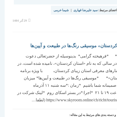
عضای مرتبط:
سید علیرضا قهاری
|
شیما خرمی
نوشته
29 آذر 1404
منتشر
شده
است:
«کردستان» موسیقی رنگ‌ها در طبیعت و آیین‌ها
ح* *فرهیخته گرامی* بدینوسیله از حضرتعالی دعوت
ر سالی که به نام «استان کردستان»، نامیده شده است، در
نارهای معرفی استان زیبای کردستان، با ویژه برنامه
ان»* *موسیقی رنگ‌ها در طبیعت و آیین‌ها* میزبان
همراهی صمیمانه شما باشیم *زمان :*سه شنبه ۱۱ آذرماه
۱۴۰۴ساعت ۱۹ تا ۲۱ *اجرا:*در بستر اسکای روم *لینک شرکت در
دسته بندی های مرتبط به این مقاله: