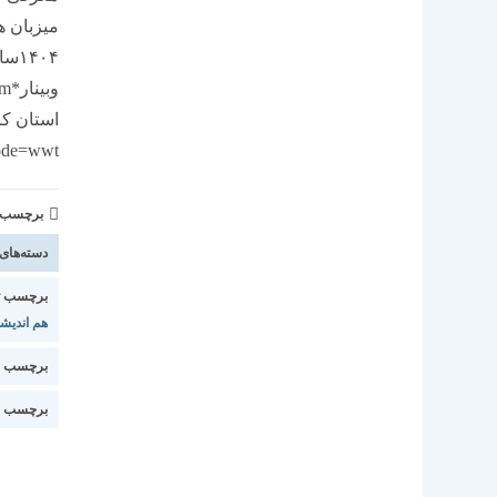
ode=wwt
برچسب و 
دسته‌های
برچسب ت
هم اندیش
برچسب م
برچسب ا