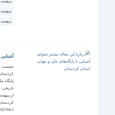
برچسب اس
برچسب ت
برچسب م
آشنایی 
نشست آنل
کردستان
پایگاه م
BIdTMcn