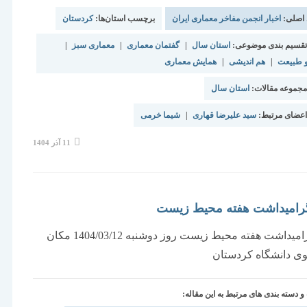
 اصلی:
اخبار انجمن مفاخر معماری ایران
برچسب استان‌ها:
کردستان
قسیم بندی موضوعی:
استان سال
|
گفتمان معماری
|
معماری سبز
|
 طبیعت
|
هم اندیشی
|
همایش معماری
جموعه مقالات:
استان سال
عضای مرتبط:
سید علیرضا قهاری
|
شیما خرمی
نوشته
11 آذر 1404
منتشر
شده
است:
امیداشت هفته محیط زیست
جشن گرامیداشت هفته محیط زیست روز دوشنبه 1404/03/12 مکان
لوی دانشگاه کردستان
دسته بندی های مرتبط به این مقاله: