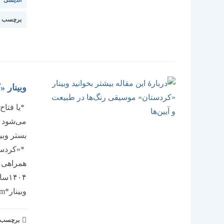
اندیشی
برچسب ا
وبینار 
*یا فتا
می‌شود د
بستر وبی
*«کردست
وبینار*https://www.skyroom.online/ch/richt/tourism (لطفا…
برچسب و 