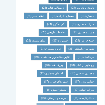
نابودی و تخریب
(25)
دوسالانه کتاب
(24)
مسکن
(24)
معماری ایرانی
(24)
فضای سبز
(24)
میراث معماری
(23)
گردشگری
(23)
هویت معماری
(23)
اطلاعات تاریخی
(23)
خلیج فارس
(23)
جشنواره
(22)
نمای شهری
(22)
شهر های باستانی
(21)
جایزه معماری
(21)
بین الملل
(21)
فناوری های نوین ساختمانی
(19)
رونمایی از کتاب
(18)
بزرگداشت
(18)
معماری اسلامی
(18)
گفتمان معماری
(17)
جهانی شدن
(17)
شهر های جهانی
(17)
میراث جهانی
(17)
معماری موزه
(16)
منظر تاریخی
(16)
مرمت و بازسازی
(16)