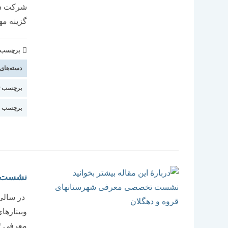
گزینه مه
برچسب و 
دسته‌های
برچسب ت
برچسب ا
نشست ت
در سالی 
وبیناره
معرفی *