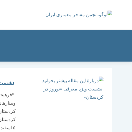
رش
ه
حتوا
نشست و
*فرهیخته
وبینارها
کردستان
کردستان