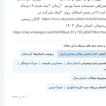
میزبان همراهی صمیمانه شما بودیم. *زمان :*سه شنبه ۹ دی‌ماه
۱۴۰۴ساعت 19در بستر اسکای روم *لینک شرکت در
وبینار*https://www.skyroom.online/ch/richt/tourism کانال رسمی
استان کردستان، استان سال ۱۴۰۴
https://chat.whatsapp.com/EbHD8uaLFCc78LpBIdTMcn?m
دسته بندی های مرتبط به این مقاله:
 اصلی:
اخبار انجمن مفاخر معماری ایران
برچسب استان‌ها:
کردستان
قسیم بندی موضوعی:
استان سال
|
معماری و طبیعت
|
میراث فرهنگی
|
ی
جموعه مقالات:
استان سال
عضای مرتبط:
سید علیرضا قهاری
|
شیما خرمی
نوشته
16 دی 1404
منتشر
شده
است: