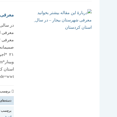
معرفی ش
در سالی 
معرفی ا
معرفی *
۲۱ *ا
ode=wwt
برچسب و 
دسته‌های
برچسب ت