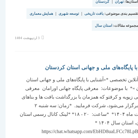
تان‌ها:
تهران
|
کردستان
قسیم بندی موضوعی:
بافت تاریخی
|
توسعه شهری
|
همایش معماری
جموعه مقالات:
استان سال
نوشته
3 اردیبهشت 1404
منتشر
شده
است:
با پایگاه‌های ملی و جهانی استان کردستان
این تخصصی *«آشنایی با پایگاه‌های ملی و جهانی استان
 »* با موضوعات: معرفی پایگاه جهانی اورامان معرفی
لی زیویه و کرفتو که همزمان با بزرگداشت بافت ها و بناهای
تاریخی، برگزار می‌شود، شرکت فرمایید. *زمان: سه شنبه ۲
اردیبهشت ماه ۱۴۰۴* *ساعت: ۲۰ - ۱۸* *لینک کانال رسمی استان
کردستان، استان سال ۱۴۰۴ *
https://chat.whatsapp.com/EbHD8uaLFCc78Lp