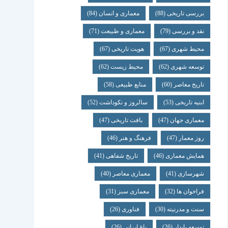
بررسی تاریخی
(88)
معماری و انسان
(84)
نقد و بررسی
(79)
معماری و طبیعت
(71)
محیط شهری
(67)
هویت تاریخی
(67)
توسعه شهری
(62)
محیط زیست
(62)
تاریخ معاصر
(60)
منابع طبیعی
(58)
ابنیه تاریخی
(53)
سالروز و نکوداشت
(52)
معماری جهان
(47)
بافت تاریخی
(47)
روز معمار
(47)
فرهنگ و هنر
(46)
همایش معماری
(46)
تاریخ شفاهی
(41)
شهرسازی
(41)
معماری معاصر
(40)
فراخوان ها
(32)
معماری سبز
(31)
سنت و مدرنیته
(30)
فناوری
(26)
توسعه پایدار
(26)
باغ ایرانی
(26)