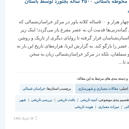
بررسی محوطه باستانی ۴۵۰۰ ساله بجنورد توسط باستان
محوطه چهار هزار و ۵۰۰ساله کلاته یاور در مرکز خراسان‌شمالی که
مانه‌زنی‌ها قدمت آن به عصر مفرغ باز می‌گردد؛ اینک زیر
باستان‌شناسان قرار گرفته تا زوایای دیگری از تاریک و روشن
 عصر را بازگو کند. به گزارش ایرنا، هزاره‌های تاریخ این بار نه
و سملقان، بلکه در مرکز خراسان‌شمالی زبان به سخن
د تا…
دسته بندی های مرتبط به این مقاله:
 اصلی:
مقالات معماری و شهرسازی
برچسب استان‌ها:
خراسان شمالی
قسیم بندی موضوعی:
ابنیه تاریخی
|
بافت تاریخی
|
بررسی تاریخی
|
شهر
انی
|
میراث معماری
|
هویت تاریخی
نوشته
28 خرداد 1402
منتشر
شده
است: