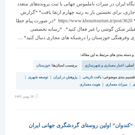
گاه ایران در میراث ناملموس جهانی با ثبت پرونده‌های متعدد
اری، برای نخستین بار به رتبه چهارم ارتقا یافت* *گزارش
کامل: ** https://www.khouztourism.ir/post/3620 *در صورت پیام‌ خطا
یلتر شکن گوشی را غیر فعال کنید*. *رسانه تخصصی
 و‌فرهنگی خوزستان را درشبکه های مجازی دنبال کنید* …
دسته بندی های مرتبط به این مقاله:
 اصلی:
اخبار معماری و شهرسازی
برچسب استان‌ها:
خوزستان
قسیم بندی موضوعی:
بافت تاریخی
|
پژوهش در ایران
|
توسعه شهری
|
ی
|
میراث معماری
|
هویت معماری
نوشته
20 بهمن 1403
منتشر
شده
است:
ندوان” اولین روستای گردشگری جهانی ایران