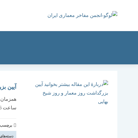
رش
ه
حتوا
آیین بز
همزمان ب
ساعت 16-18 دانشگاه آزاد دزفول
برچسب و 
دسته‌های