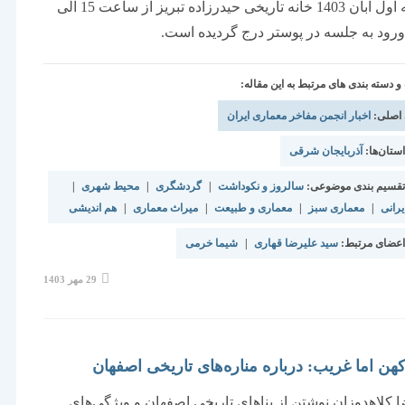
سه شنبه اول آبان 1403 خانه تاریخی حیدرزاده تبریز از ساعت 15 الی
دسته بندی های مرتبط به این مقاله:
 اصلی:
اخبار انجمن مفاخر معماری ایران
تان‌ها:
آذربایجان شرقی
قسیم بندی موضوعی:
سالروز و نکوداشت
|
گردشگری
|
محیط شهری
|
رانی
|
معماری سبز
|
معماری و طبیعت
|
میراث معماری
|
هم اندیشی
عضای مرتبط:
سید علیرضا قهاری
|
شیما خرمی
نوشته
29 مهر 1403
منتشر
شده
است:
هن اما غریب: درباره مناره‌های تاریخی اصفهان
کلاهدوزان نوشتن از بناهای تاریخی اصفهان و ویژگی‌های