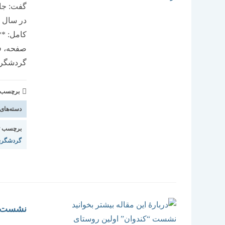
گفت: جای
در سال ج
صفحه، ف
گردشگری
برچسب و 
دسته‌های
برچسب ت
گردشگر
نشست “ک