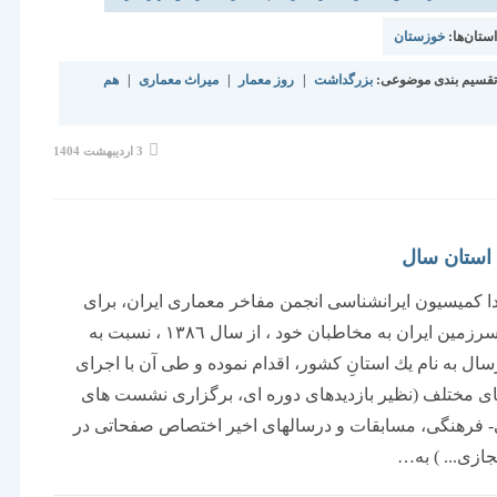
تان‌ها:
خوزستان
قسیم بندی موضوعی:
بزرگداشت
|
روز معمار
|
میراث معماری
|
هم
نوشته
3 اردیبهشت 1404
منتشر
شده
است:
استان سال
دا كمیسیون ایرانشناسی انجمن مفاخر معماری ایران، برای
معرفی سرزمین ایران به مخاطبان خود ، از سال ١٣٨٦ ، نسبت به
سال به نام یك استانِ كشور، اقدام نموده و طی آن با اجرای
ای مختلف (نظیر بازدیدهای دوره ای، برگزاری نشست های
 فرهنگی، مسابقات و درسالهای اخیر اختصاص صفحاتی در
زی... ) به…