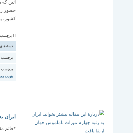
آئین که 
حضور زا
کشور، ب
برچسب و 
دسته‌های
برچسب اس
برچسب ت
هویت مع
ایران ب
*قائم مق