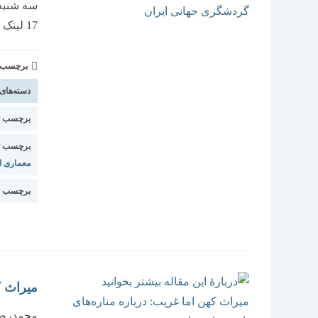
17 لینک ورود به جلسه در پوستر درج گردیده است.
برچسب و 
دسته‌های
برچسب اس
برچسب ت
معماری ای
برچسب ا
میراث ک
محمدرضا 