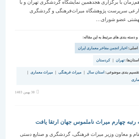
هم‌زمان با برگزاری هجدهمین نمایشگاه گردشگری تهران و با
رعی سرپرست پژوهشگاه میراث‌فرهنگی و گردشگری
هشتی عضو شورای…
دسته بندی های مرتبط به این مقاله:
 اصلی:
اخبار انجمن مفاخر معماری ایران
تان‌ها:
تهران
|
کردستان
قسیم بندی موضوعی:
استان سال
|
میراث فرهنگی
|
میراث معماری
|
ماری
نوشته
30 بهمن 1403
منتشر
شده
است:
ه رتبه چهارم میراث ناملموس جهان ارتقا یافت
ام و معاون وزیر میراث فرهنگی، گردشگری و صنایع دستی