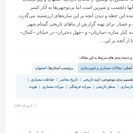
آنها دلچسب و شیرین است اما بی‌توجهی‌ها به آثار کمتر
ده این خطه و دیدن آنچه بر این سازه‌های ارزشمند می‌گذرد،
و غمبار. برای تهیه گزارش از بناهای تاریخی گمنام شهر
ه کنار مناره «ساربان» و «چهل دختران» در خیابان «کمال»
 از آنچه بر این…
دسته بندی های مرتبط به این مقاله:
 اصلی:
مقالات معماری و شهرسازی
برچسب استان‌ها:
اصفهان
قسیم بندی موضوعی:
ابنیه تاریخی
|
تاریخ معاصر
|
حفاظت معماری
|
ازسازی
|
منظر تاریخی
|
میراث فرهنگی
|
میراث معماری
|
هویت
نوشته
9 مرداد 1402
منتشر
شده
است: