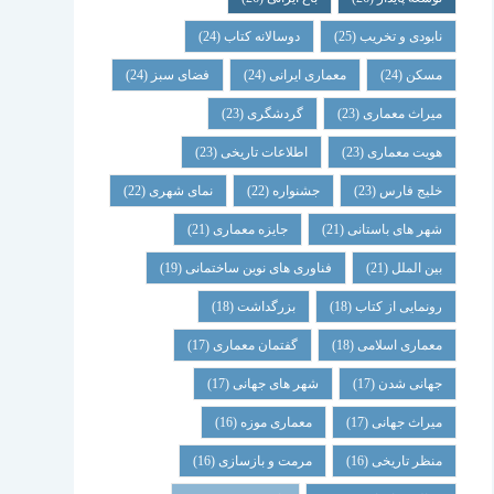
نابودی و تخریب
(25)
دوسالانه کتاب
(24)
مسکن
(24)
معماری ایرانی
(24)
فضای سبز
(24)
میراث معماری
(23)
گردشگری
(23)
هویت معماری
(23)
اطلاعات تاریخی
(23)
خلیج فارس
(23)
جشنواره
(22)
نمای شهری
(22)
شهر های باستانی
(21)
جایزه معماری
(21)
بین الملل
(21)
فناوری های نوین ساختمانی
(19)
رونمایی از کتاب
(18)
بزرگداشت
(18)
معماری اسلامی
(18)
گفتمان معماری
(17)
جهانی شدن
(17)
شهر های جهانی
(17)
میراث جهانی
(17)
معماری موزه
(16)
منظر تاریخی
(16)
مرمت و بازسازی
(16)