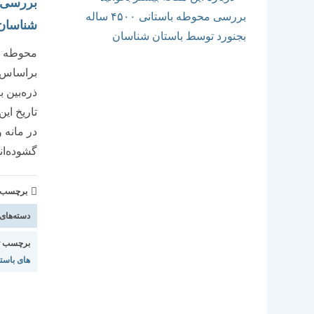
شناسان
براساس گ
ذره‌بین 
تاریخ این
در مانه 
گشوده‌ان
برچسب و 
دسته‌های
برچسب ت
های باست