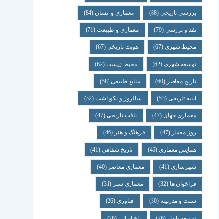
بررسی تاریخی
(88)
معماری و انسان
(84)
نقد و بررسی
(79)
معماری و طبیعت
(71)
محیط شهری
(67)
هویت تاریخی
(67)
توسعه شهری
(62)
محیط زیست
(62)
تاریخ معاصر
(60)
منابع طبیعی
(58)
ابنیه تاریخی
(53)
سالروز و نکوداشت
(52)
معماری جهان
(47)
بافت تاریخی
(47)
روز معمار
(47)
فرهنگ و هنر
(46)
همایش معماری
(46)
تاریخ شفاهی
(41)
شهرسازی
(41)
معماری معاصر
(40)
فراخوان ها
(32)
معماری سبز
(31)
سنت و مدرنیته
(30)
فناوری
(26)
توسعه پایدار
(26)
باغ ایرانی
(26)