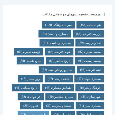
برچسب تقسیم‌بندی‌های موضوعی مقالات
هم اندیشی
(154)
میراث فرهنگی
(109)
بررسی تاریخی
(88)
معماری و انسان
(84)
نقد و بررسی
(79)
معماری و طبیعت
(71)
محیط شهری
(67)
هویت تاریخی
(67)
توسعه شهری
(62)
محیط زیست
(62)
تاریخ معاصر
(60)
منابع طبیعی
(58)
ابنیه تاریخی
(53)
سالروز و نکوداشت
(52)
معماری جهان
(47)
بافت تاریخی
(47)
روز معمار
(47)
فرهنگ و هنر
(46)
همایش معماری
(46)
تاریخ شفاهی
(41)
شهرسازی
(41)
معماری معاصر
(40)
فراخوان ها
(32)
معماری سبز
(31)
سنت و مدرنیته
(30)
فناوری
(26)
توسعه پایدار
(26)
باغ ایرانی
(26)
نابودی و تخریب
(25)