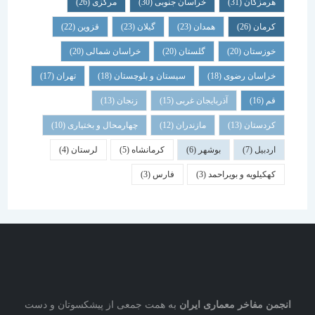
هرمزگان
(31)
خراسان جنوبی
(30)
مرکزی
(26)
کرمان
(26)
همدان
(23)
گیلان
(23)
قزوین
(22)
خوزستان
(20)
گلستان
(20)
خراسان شمالی
(20)
خراسان رضوی
(18)
سیستان و بلوچستان
(18)
تهران
(17)
قم
(16)
آذربایجان غربی
(15)
زنجان
(13)
کردستان
(13)
مازندران
(12)
چهارمحال و بختیاری
(10)
اردبیل
(7)
بوشهر
(6)
کرمانشاه
(5)
لرستان
(4)
کهکیلویه و بویراحمد
(3)
فارس
(3)
نجمن مفاخر معماری ایران
به همت جمعی از پیشکسوتان و دست