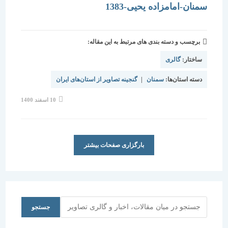
سمنان-امامزاده یحیی-1383
برچسب و دسته بندی های مرتبط به این مقاله:
ساختار:
گالری
دسته استان‌ها:
سمنان
|
گنجینه تصاویر از استان‌های ایران
نوشته
10 اسفند 1400
منتشر
شده
است:
بارگزاری صفحات بیشتر
جستجو
جستجو