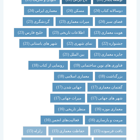
دوسالانه کتاب
(24)
مسکن
(24)
معماری ایرانی
(24)
فضای سبز
(24)
میراث معماری
(23)
گردشگری
(23)
هویت معماری
(23)
اطلاعات تاریخی
(23)
خلیج فارس
(23)
جشنواره
(22)
نمای شهری
(22)
شهر های باستانی
(21)
جایزه معماری
(21)
بین الملل
(21)
فناوری های نوین ساختمانی
(19)
رونمایی از کتاب
(18)
بزرگداشت
(18)
معماری اسلامی
(18)
گفتمان معماری
(17)
جهانی شدن
(17)
شهر های جهانی
(17)
میراث جهانی
(17)
معماری موزه
(16)
منظر تاریخی
(16)
مرمت و بازسازی
(16)
فعالیت‌های انجمن
(16)
بافت فرسوده
(15)
حفاظت معماری
(15)
زلزله
(15)