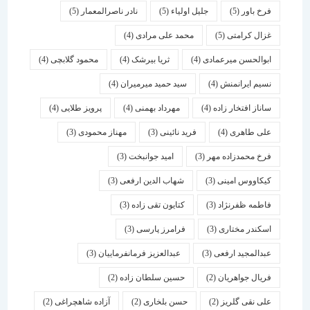
فرخ باور
(5)
جلیل اولیاء
(5)
نادر ناصرالمعمار
(5)
غزال کرامتی
(5)
محمد علی مرادی
(4)
ابوالحسن میرعمادی
(4)
ثریا بیرشک
(4)
محمود گلابچی
(4)
نسیم ایرانمنش
(4)
سید حمید میرمیران
(4)
ساناز افتخار زاده
(4)
مهرداد بهمنی
(4)
پرویز طلایی
(4)
علی طاهری
(4)
فرید نائینی
(3)
مهناز محمودی
(3)
فرخ محمدزاده مهر
(3)
امید جوانبخت
(3)
کیکاووس امینی
(3)
شهاب الدین ارفعی
(3)
فاطمه ظفرنژاد
(3)
کتایون تقی زاده
(3)
اسكندر مختاری
(3)
فرامرز پارسی
(3)
عبدالمجید ارفعی
(3)
عبدالعزیز فرمانفرماییان
(3)
فریال جواهریان
(2)
حسین سلطان زاده
(2)
علی نقی گلریز
(2)
حسن بلخاری
(2)
آزاده شاهچراغی
(2)