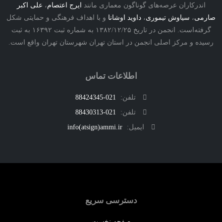
درکاران عرصه‌های گوناگون معماری مانند
ایرج اعتصام
،
علی اکبر
ی
،
سیاوش تیموری
،
داوید اوشانا
و با اهداف فرهنگی و حمایتی شکل
گرفته‌است. انجمن در تاریخ ۱۳۸۲/۱۲/۲۵ به شماره ثبت ۱۶۳۹۲ به ثبت
ه و مرکز اصلی انجمن در استان تهران شهرستان تهران واقع است.
اطلاعات تماس
تلفن:
021-88424345
تلفن:
021-88430313
ایمیل:
info(atsign)ammi.ir
دسترسی سریع
صفحه نخست