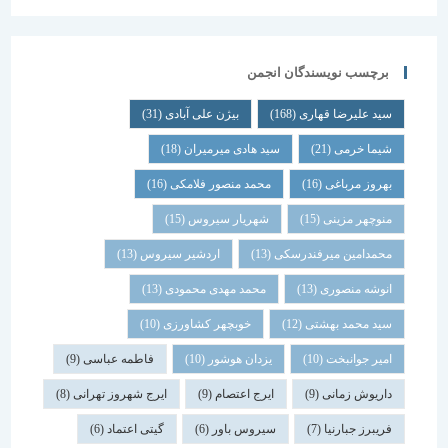
برچسب نویسندگان انجمن
سید علیرضا قهاری
(168)
بیژن علی آبادی
(31)
شیما خرمی
(21)
سید هادی میرمیران
(18)
بهروز مرباغی
(16)
محمد منصور فلامکی
(16)
منوچهر مزینی
(15)
شهریار سیروس
(15)
محمدامین میرفندرسکی
(13)
اردشیر سیروس
(13)
انوشه منصوری
(13)
محمد مهدی محمودی
(13)
سید محمد بهشتی
(12)
خوبچهر کشاورزی
(10)
امیر جوانبخت
(10)
یزدان هوشور
(10)
فاطمه عباسی
(9)
داریوش زمانی
(9)
ایرج اعتصام
(9)
ایرج شهروز تهرانی
(8)
فریبرز جبارنیا
(7)
سیروس باور
(6)
گیتی اعتماد
(6)