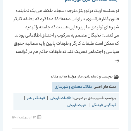
نویسنده: اریک برکوویتز مترجم: سجاد ملکشاهی یک نماینده
قانون‌گذار فرانسوی در اوایل دهه۱۸۳۰ ادعا کرد که «طبقه کارگر
شهرهای تولیدی ما بربرهایی هستند که جامعه را تهدید
می‌کنند.» نخبگان مصمم به سرکوب و اختناق اطلاعاتی بودند
که ممکن است طبقات کارگر و طبقات پایین را به مطالبه حقوق
سیاسی و اجتماعی تحریک کند که طبقات حاکم هم در فرانسه
و…
برچسب و دسته بندی های مرتبط به این مقاله:
دسته‌های اصلی:
مقالات معماری و شهرسازی
برچسب تقسیم بندی موضوعی:
اطلاعات تاریخی
|
فرهنگ و هنر
|
گوناگونی فرهنگی
|
هویت تاریخی
نوشته
17 اردیبهشت 1402
منتشر
شده
است: