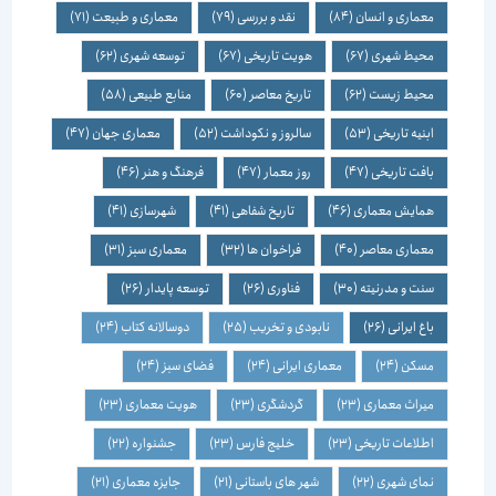
معماری و انسان
(84)
نقد و بررسی
(79)
معماری و طبیعت
(71)
محیط شهری
(67)
هویت تاریخی
(67)
توسعه شهری
(62)
محیط زیست
(62)
تاریخ معاصر
(60)
منابع طبیعی
(58)
ابنیه تاریخی
(53)
سالروز و نکوداشت
(52)
معماری جهان
(47)
بافت تاریخی
(47)
روز معمار
(47)
فرهنگ و هنر
(46)
همایش معماری
(46)
تاریخ شفاهی
(41)
شهرسازی
(41)
معماری معاصر
(40)
فراخوان ها
(32)
معماری سبز
(31)
سنت و مدرنیته
(30)
فناوری
(26)
توسعه پایدار
(26)
باغ ایرانی
(26)
نابودی و تخریب
(25)
دوسالانه کتاب
(24)
مسکن
(24)
معماری ایرانی
(24)
فضای سبز
(24)
میراث معماری
(23)
گردشگری
(23)
هویت معماری
(23)
اطلاعات تاریخی
(23)
خلیج فارس
(23)
جشنواره
(22)
نمای شهری
(22)
شهر های باستانی
(21)
جایزه معماری
(21)