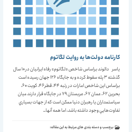
كارنامه دولت‌ها به روايت لگاتوم
ياسر دالوند براساس شاخص «لگاتوم» رفاه ايرانيان در ۱۰ سال
گذشته ۳ پله سقوط كرده و به جايگاه ۱۲۶ جهان رسيده است
براساس اين شاخص امارات در رتبه 44، قطر46، كويت 60،
بحرين 62، عمان 67، عربستان 79 در جايگاه قرار دارند ميان
سياستمداران يا رهبران دنيا ممكن است كه از جهات بسياري
تفاوت‌هايي وجود داشته باشد، اما همه آنها…
برچسب و دسته بندی های مرتبط به این مقاله: