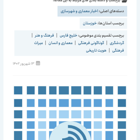
برچسب و دسته بندی های مرتبط به این مقاله:
دسته‌های اصلی:
اخبار معماری و شهرسازی
برچسب استان‌ها:
خوزستان
برچسب تقسیم بندی موضوعی:
خلیج فارس
|
فرهنگ و هنر
|
گردشگری
|
گوناگونی فرهنگی
|
معماری و انسان
|
میراث
فرهنگی
|
هویت تاریخی
نوشته
13 شهریور 1402
منتشر
شده
است: