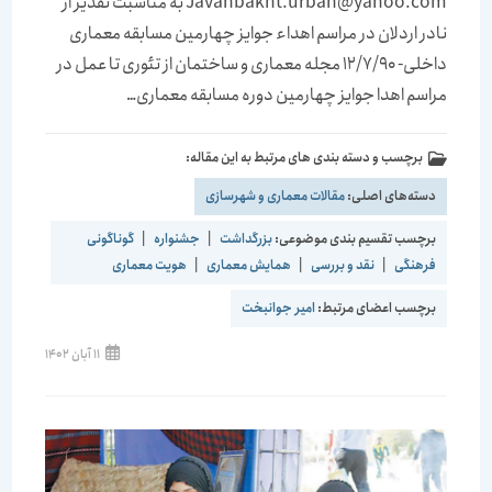
Javanbakht.urban@yahoo.com به مناسبت تقدیر از
نادر اردلان در مراسم اهداء جوایز چهارمین مسابقه معماری
داخلی- 12/7/90 مجله معماری و ساختمان از تئوری تا عمل در
مراسم اهدا جوایز چهارمین دوره مسابقه معماری…
برچسب و دسته بندی های مرتبط به این مقاله:
دسته‌های اصلی:
مقالات معماری و شهرسازی
برچسب تقسیم بندی موضوعی:
بزرگداشت
|
جشنواره
|
گوناگونی
فرهنگی
|
نقد و بررسی
|
همایش معماری
|
هویت معماری
برچسب اعضای مرتبط:
امیر جوانبخت
نوشته
11 آبان 1402
منتشر
شده
است: