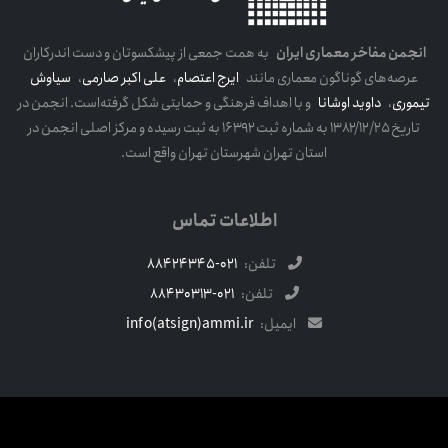
انجمن مفاخر معماری ایران
به همت جمعی از پیشکسوتان و دست اندرکاران
عرصه‌های گوناگون معماری مانند
ایرج اعتصام
،
علی اکبر صارمی
،
سیاوش
تیموری
،
داوید اوشانا
و با اهداف فرهنگی و حمایتی شکل گرفته‌است. انجمن در
تاریخ ۱۳۸۲/۱۲/۲۵ به شماره ثبت ۱۶۳۹۲ به ثبت رسیده و مرکز اصلی انجمن در
استان تهران شهرستان تهران واقع است.
اطلاعات تماس
تلفن:
021-88424345
تلفن:
021-88430313
ایمیل:
info(atsign)ammi.ir