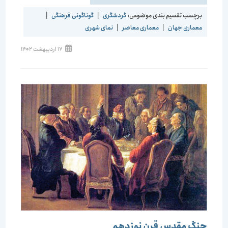
برچسب تقسیم بندی موضوعی:
گردشگری
|
گوناگونی فرهنگی
|
معماری جهان
|
معماری معاصر
|
نمای شهری
نوشته
17 اردیبهشت 1402
منتشر
شده
است:
جنگ مقدس قرن نوزدهم