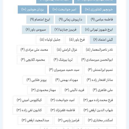
خوبچهر کشاورزی
(10)
امیر جوانبخت
(10)
یزدان هوشور
(10)
فاطمه عباسی
(9)
داریوش زمانی
(9)
ایرج اعتصام
(9)
ایرج شهروز تهرانی
(8)
فریبرز جبارنیا
(7)
سیروس باور
(6)
گیتی اعتماد
(6)
فرخ باور
(5)
جلیل اولیاء
(5)
نادر ناصرالمعمار
(5)
غزال کرامتی
(5)
محمد علی مرادی
(4)
ابوالحسن میرعمادی
(4)
ثریا بیرشک
(4)
محمود گلابچی
(4)
نسیم ایرانمنش
(4)
سید حمید میرمیران
(4)
ساناز افتخار زاده
(4)
مهرداد بهمنی
(4)
پرویز طلایی
(4)
علی طاهری
(4)
فرید نائینی
(3)
مهناز محمودی
(3)
فرخ محمدزاده مهر
(3)
امید جوانبخت
(3)
کیکاووس امینی
(3)
شهاب الدین ارفعی
(3)
فاطمه ظفرنژاد
(3)
کتایون تقی زاده
(3)
اسكندر مختاری
(3)
فرامرز پارسی
(3)
عبدالمجید ارفعی
(3)