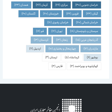
خراسان جنوبی
(30)
مرکزی
(26)
کرمان
(26)
همدان
(23)
گیلان
(23)
قزوین
(22)
خوزستان
(20)
گلستان
(20)
خراسان شمالی
(20)
خراسان رضوی
(18)
سیستان و بلوچستان
(18)
تهران
(17)
قم
(16)
آذربایجان غربی
(15)
زنجان
(13)
کردستان
(13)
مازندران
(12)
چهارمحال و بختیاری
(10)
اردبیل
(7)
بوشهر
(6)
کرمانشاه
(5)
لرستان
(4)
کهکیلویه و بویراحمد
(3)
فارس
(3)