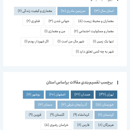
استان سال
(13)
سرزمین مادری
(10)
معماری و کیفیت زندگی
(6)
معماران و محیط زیست
(5)
جهانی شدن
(3)
فناوری
(2)
معمار و مسئولیت اجتماعی
(2)
من و معماری
(1)
تنها یک زمین
(1)
شهر مال من است
(1)
اگر شهردار بودم
(1)
شهر به چه کسی تعلق دارد
(1)
برچسب تقسیم‌بندی مقالات براساس استان
تهران
(146)
همدان
(27)
اصفهان
(20)
بوشهر
(16)
خوزستان
(15)
آذربایجان شرقی
(12)
سمنان
(12)
کردستان
(11)
کرمانشاه
(9)
گلستان
(9)
قزوین
(9)
هرمزگان
(8)
فارس
(6)
خراسان رضوی
(5)