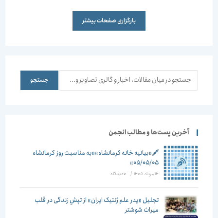
بارگزاری صفحات بیشتر
جستجو
جستجو
آخرین پست‌ها و مطالب انجمن
🖋️«بیانیه خانه کرمانشاه»«به مناسبت روز کرمانشاه
۰۵/۰۵/۰۵»
14 مرداد 1405
/
۰ دیدگاه
تجلیل «پدر علم ژنتیک ایران» از تپشِ زندگی در قلب
میراث شوشتر