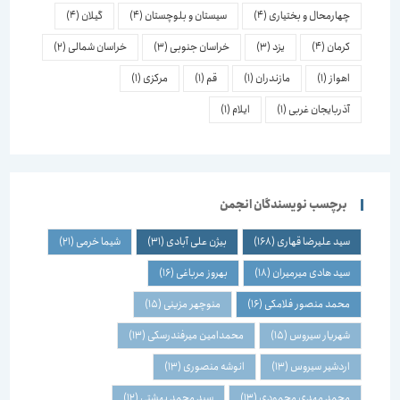
چهارمحال و بختیاری
(4)
سیستان و بلوچستان
(4)
گیلان
(4)
کرمان
(4)
یزد
(3)
خراسان جنوبی
(3)
خراسان شمالی
(2)
اهواز
(1)
مازندران
(1)
قم
(1)
مرکزی
(1)
آذربایجان غربی
(1)
ایلام
(1)
برچسب نویسندگان انجمن
سید علیرضا قهاری
(168)
بیژن علی آبادی
(31)
شیما خرمی
(21)
سید هادی میرمیران
(18)
بهروز مرباغی
(16)
محمد منصور فلامکی
(16)
منوچهر مزینی
(15)
شهریار سیروس
(15)
محمدامین میرفندرسکی
(13)
اردشیر سیروس
(13)
انوشه منصوری
(13)
محمد مهدی محمودی
(13)
سید محمد بهشتی
(12)