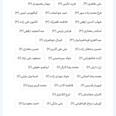
علی طاهری
(4)
فرید نائینی
(3)
مهناز محمودی
(3)
فرخ محمدزاده مهر
(3)
امید جوانبخت
(3)
کیکاووس امینی
(3)
شهاب الدین ارفعی
(3)
فاطمه ظفرنژاد
(3)
کتایون تقی زاده
(3)
اسكندر مختاری
(3)
فرامرز پارسی
(3)
عبدالمجید ارفعی
(3)
عبدالعزیز فرمانفرماییان
(3)
فریال جواهریان
(2)
حسین سلطان زاده
(2)
علی نقی گلریز
(2)
حسن بلخاری
(2)
آزاده شاهچراغی
(2)
جواد میرحسینی
(2)
مسعود علی نژاد
(2)
ژرژ دارش
(2)
محمدرضا کارگر
(2)
ابراهیم حقیقی
(2)
محمدرضا اصلانی
(2)
جواد مهدی زاده
(2)
اسماعیل جنتی
(2)
شهریار قدیمی
(2)
فاطمه کاتب
(2)
محمدکریم پیرنیا
(2)
کامران صفامنش
(2)
ایرج کلانتری
(2)
کورش دیباج طباطبایی
(2)
علی ملکی
(2)
احمد سعیدنیا
(2)