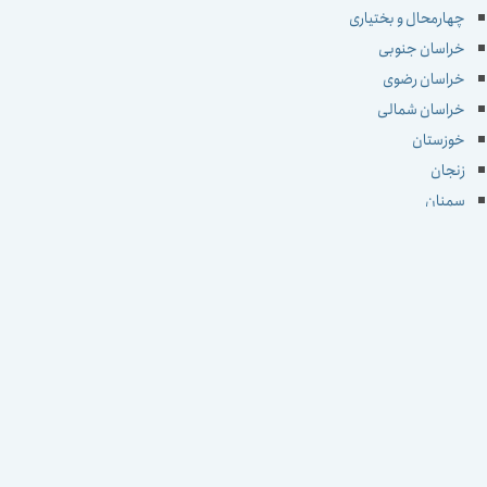
چهارمحال و بختیاری
خراسان جنوبی
خراسان رضوی
خراسان شمالی
خوزستان
زنجان
سمنان
سیستان و بلوچستان
فارس
قزوین
قم
کردستان
کرمان
کرمانشاه
کهکیلویه و بویراحمد
گلستان