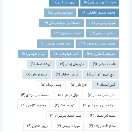
سید هادی میرمیران
(18)
بهروز مرباغی
(16)
محمد منصور فلامکی
(16)
منوچهر مزینی
(15)
شهریار سیروس
(15)
محمدامین میرفندرسکی
(13)
اردشیر سیروس
(13)
انوشه منصوری
(13)
محمد مهدی محمودی
(13)
سید محمد بهشتی
(12)
خوبچهر کشاورزی
(10)
امیر جوانبخت
(10)
یزدان هوشور
(10)
فاطمه عباسی
(9)
داریوش زمانی
(9)
ایرج اعتصام
(9)
ایرج شهروز تهرانی
(8)
فریبرز جبارنیا
(7)
سیروس باور
(6)
گیتی اعتماد
(6)
فرخ باور
(5)
جلیل اولیاء
(5)
نادر ناصرالمعمار
(5)
غزال کرامتی
(5)
محمد علی مرادی
(4)
ابوالحسن میرعمادی
(4)
ثریا بیرشک
(4)
محمود گلابچی
(4)
نسیم ایرانمنش
(4)
سید حمید میرمیران
(4)
ساناز افتخار زاده
(4)
مهرداد بهمنی
(4)
پرویز طلایی
(4)