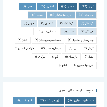
تهران
(146)
همدان
(27)
اصفهان
(20)
بوشهر
(16)
خوزستان
(15)
آذربایجان شرقی
(12)
سمنان
(12)
کردستان
(11)
کرمانشاه
(9)
گلستان
(9)
قزوین
(9)
هرمزگان
(8)
فارس
(6)
خراسان رضوی
(5)
چهارمحال و بختیاری
(4)
سیستان و بلوچستان
(4)
گیلان
(4)
کرمان
(4)
یزد
(3)
خراسان جنوبی
(3)
خراسان شمالی
(2)
اهواز
(1)
مازندران
(1)
قم
(1)
مرکزی
(1)
آذربایجان غربی
(1)
ایلام
(1)
برچسب نویسندگان انجمن
سید علیرضا قهاری
(168)
بیژن علی آبادی
(31)
شیما خرمی
(21)