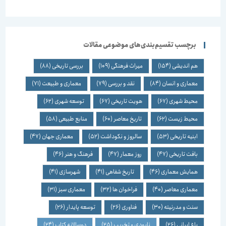
برچسب تقسیم‌بندی‌های موضوعی مقالات
هم اندیشی
(154)
میراث فرهنگی
(109)
بررسی تاریخی
(88)
معماری و انسان
(84)
نقد و بررسی
(79)
معماری و طبیعت
(71)
محیط شهری
(67)
هویت تاریخی
(67)
توسعه شهری
(62)
محیط زیست
(62)
تاریخ معاصر
(60)
منابع طبیعی
(58)
ابنیه تاریخی
(53)
سالروز و نکوداشت
(52)
معماری جهان
(47)
بافت تاریخی
(47)
روز معمار
(47)
فرهنگ و هنر
(46)
همایش معماری
(46)
تاریخ شفاهی
(41)
شهرسازی
(41)
معماری معاصر
(40)
فراخوان ها
(32)
معماری سبز
(31)
سنت و مدرنیته
(30)
فناوری
(26)
توسعه پایدار
(26)
باغ ایرانی
(26)
نابودی و تخریب
(25)
دوسالانه کتاب
(24)