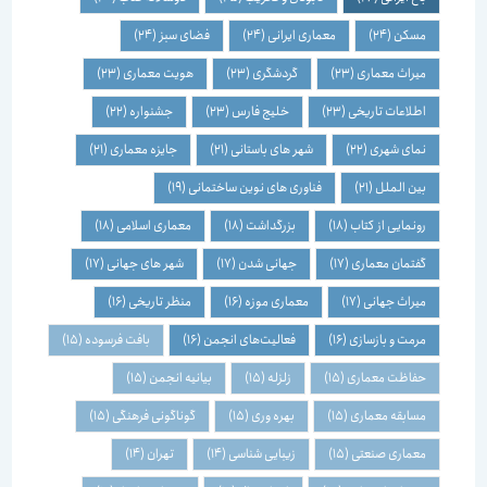
مسکن
(24)
معماری ایرانی
(24)
فضای سبز
(24)
میراث معماری
(23)
گردشگری
(23)
هویت معماری
(23)
اطلاعات تاریخی
(23)
خلیج فارس
(23)
جشنواره
(22)
نمای شهری
(22)
شهر های باستانی
(21)
جایزه معماری
(21)
بین الملل
(21)
فناوری های نوین ساختمانی
(19)
رونمایی از کتاب
(18)
بزرگداشت
(18)
معماری اسلامی
(18)
گفتمان معماری
(17)
جهانی شدن
(17)
شهر های جهانی
(17)
میراث جهانی
(17)
معماری موزه
(16)
منظر تاریخی
(16)
مرمت و بازسازی
(16)
فعالیت‌های انجمن
(16)
بافت فرسوده
(15)
حفاظت معماری
(15)
زلزله
(15)
بیانیه انجمن
(15)
مسابقه معماری
(15)
بهره وری
(15)
گوناگونی فرهنگی
(15)
معماری صنعتی
(15)
زیبایی شناسی
(14)
تهران
(14)