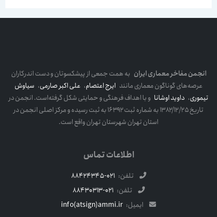
انجمن مفاخر معماری ایران
به همت جمعی از پیشکسوتان و دست اندرکاران
عرصه‌های گوناگون معماری مانند
ایرج اعتصام
،
علی اکبر صارمی
،
سیاوش
تیموری
،
داوید اوشانا
و با اهداف فرهنگی و حمایتی شکل گرفته‌است. انجمن در
تاریخ ۱۳۸۲/۱۲/۲۵ به شماره ثبت ۱۶۳۹۲ به ثبت رسیده و مرکز اصلی انجمن در
استان تهران شهرستان تهران واقع است.
اطلاعات تماس
تلفن:
021-88424345
تلفن:
021-88430313
ایمیل:
info(atsign)ammi.ir