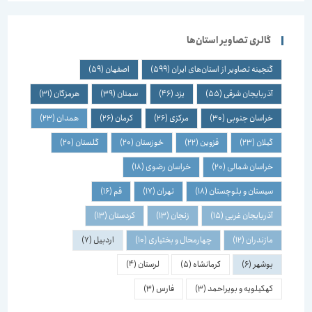
گالری تصاویر استان‌ها
گنجینه تصاویر از استان‌های ایران
(599)
اصفهان
(59)
آذربایجان شرقی
(55)
یزد
(46)
سمنان
(39)
هرمزگان
(31)
خراسان جنوبی
(30)
مرکزی
(26)
کرمان
(26)
همدان
(23)
گیلان
(23)
قزوین
(22)
خوزستان
(20)
گلستان
(20)
خراسان شمالی
(20)
خراسان رضوی
(18)
سیستان و بلوچستان
(18)
تهران
(17)
قم
(16)
آذربایجان غربی
(15)
زنجان
(13)
کردستان
(13)
مازندران
(12)
چهارمحال و بختیاری
(10)
اردبیل
(7)
بوشهر
(6)
کرمانشاه
(5)
لرستان
(4)
کهکیلویه و بویراحمد
(3)
فارس
(3)