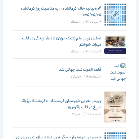
🖋️«بیانیه خانه کرمانشاه»«به مناسبت روز کرمانشاه
۰۵/۰۵/۰۵»
14 مرداد 1405
/
۰ دیدگاه
تجلیل «پدر علم ژنتیک ایران» از تپشِ زندگی در قلب
میراث شوشتر
14 مرداد 1405
/
۰ دیدگاه
قلعه الموت ثبت جهانی شد
7 مرداد 1405
/
۰ دیدگاه
وبینار معرفی شهرستان کرمانشاه : «کرمانشاه، پژواک
تاریخ در قلب زاگرس»
5 مرداد 1405
/
۰ دیدگاه
حضور نور در معماری چگونه می تواند سلامت و بهره‌وری را