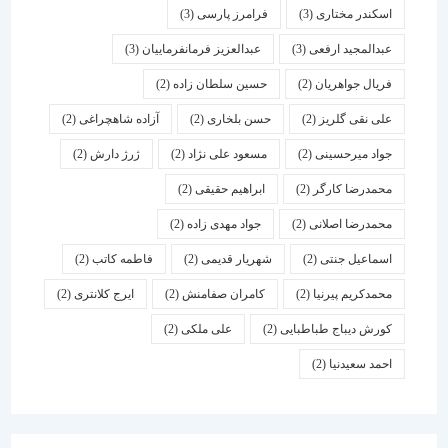
اسكندر مختاری
(3)
فرامرز پارسی
(3)
عبدالمجید ارفعی
(3)
عبدالعزیز فرمانفرماییان
(3)
فریال جواهریان
(2)
حسین سلطان زاده
(2)
علی نقی گلریز
(2)
حسن بلخاری
(2)
آزاده شاهچراغی
(2)
جواد میرحسینی
(2)
مسعود علی نژاد
(2)
ژرژ دارش
(2)
محمدرضا کارگر
(2)
ابراهیم حقیقی
(2)
محمدرضا اصلانی
(2)
جواد مهدی زاده
(2)
اسماعیل جنتی
(2)
شهریار قدیمی
(2)
فاطمه کاتب
(2)
محمدکریم پیرنیا
(2)
کامران صفامنش
(2)
ایرج کلانتری
(2)
کورش دیباج طباطبایی
(2)
علی ملکی
(2)
احمد سعیدنیا
(2)