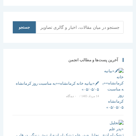
جستجو
جستجو
آخرین پست‌ها و مطالب انجمن
🖋️«بیانیه خانه کرمانشاه»«به مناسبت روز کرمانشاه
۰۵/۰۵/۰۵»
14 مرداد 1405
/
۰ دیدگاه
تجلیل «پدر علم ژنتیک ایران» از تپشِ زندگی در قلب