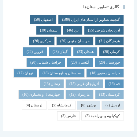
گالری تصاویر استان‌ها
گنجینه تصاویر از استان‌های ایران
(599)
اصفهان
(59)
آذربایجان شرقی
(55)
یزد
(46)
سمنان
(39)
هرمزگان
(31)
خراسان جنوبی
(30)
مرکزی
(26)
کرمان
(26)
همدان
(23)
گیلان
(23)
قزوین
(22)
خوزستان
(20)
گلستان
(20)
خراسان شمالی
(20)
خراسان رضوی
(18)
سیستان و بلوچستان
(18)
تهران
(17)
قم
(16)
آذربایجان غربی
(15)
زنجان
(13)
کردستان
(13)
مازندران
(12)
چهارمحال و بختیاری
(10)
اردبیل
(7)
بوشهر
(6)
کرمانشاه
(5)
لرستان
(4)
کهکیلویه و بویراحمد
(3)
فارس
(3)