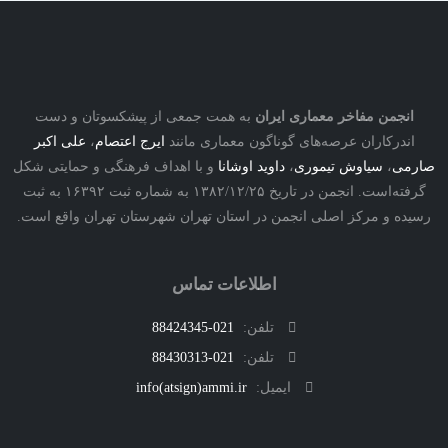
نجمن مفاخر معماری ایران
به همت جمعی از پیشکسوتان و دست
درکاران عرصه‌های گوناگون معماری مانند
ایرج اعتصام
،
علی اکبر
ی
،
سیاوش تیموری
،
داوید اوشانا
و با اهداف فرهنگی و حمایتی شکل
گرفته‌است. انجمن در تاریخ ۱۳۸۲/۱۲/۲۵ به شماره ثبت ۱۶۳۹۲ به ثبت
ه و مرکز اصلی انجمن در استان تهران شهرستان تهران واقع است.
اطلاعات تماس
تلفن:
021-88424345
تلفن:
021-88430313
ایمیل:
info(atsign)ammi.ir