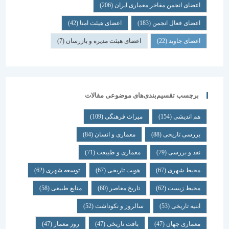
اعضای انجمن مفاخر معماری ایران
(206)
اعضای فعال انجمن
(183)
اعضای هیئت امنا
(42)
اعضای جاوید
(22)
اعضای هیئت مدیره و بازرسان
(7)
برچسب تقسیم‌بندی‌های موضوعی مقالات
هم اندیشی
(154)
میراث فرهنگی
(109)
بررسی تاریخی
(88)
معماری و انسان
(84)
نقد و بررسی
(79)
معماری و طبیعت
(71)
محیط شهری
(67)
هویت تاریخی
(67)
توسعه شهری
(62)
محیط زیست
(62)
تاریخ معاصر
(60)
منابع طبیعی
(58)
ابنیه تاریخی
(53)
سالروز و نکوداشت
(52)
معماری جهان
(47)
بافت تاریخی
(47)
روز معمار
(47)