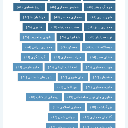
فرهنگ و هنر
(46)
همایش معماری
(46)
تاریخ شفاهی
(41)
شهرسازی
(41)
معماری معاصر
(40)
فراخوان ها
(32)
معماری سبز
(31)
سنت و مدرنیته
(30)
فناوری
(26)
توسعه پایدار
(26)
باغ ایرانی
(26)
نابودی و تخریب
(25)
دوسالانه کتاب
(24)
مسکن
(24)
معماری ایرانی
(24)
فضای سبز
(24)
میراث معماری
(23)
گردشگری
(23)
هویت معماری
(23)
اطلاعات تاریخی
(23)
خلیج فارس
(23)
جشنواره
(22)
نمای شهری
(22)
شهر های باستانی
(21)
جایزه معماری
(21)
بین الملل
(21)
فناوری های نوین ساختمانی
(19)
رونمایی از کتاب
(18)
بزرگداشت
(18)
معماری اسلامی
(18)
گفتمان معماری
(17)
جهانی شدن
(17)
شهر های جهانی
(17)
میراث جهانی
(17)