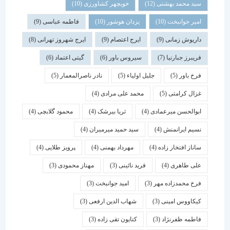
سید محمد بهشتی
(12)
خوبچهر کشاورزی
(10)
امیر جوانبخت
(10)
یزدان هوشور
(10)
فاطمه عباسی
(9)
داریوش زمانی
(9)
ایرج اعتصام
(9)
ایرج شهروز تهرانی
(8)
فریبرز جبارنیا
(7)
سیروس باور
(6)
گیتی اعتماد
(6)
فرخ باور
(5)
جلیل اولیاء
(5)
نادر ناصرالمعمار
(5)
غزال کرامتی
(5)
محمد علی مرادی
(4)
ابوالحسن میرعمادی
(4)
ثریا بیرشک
(4)
محمود گلابچی
(4)
نسیم ایرانمنش
(4)
سید حمید میرمیران
(4)
ساناز افتخار زاده
(4)
مهرداد بهمنی
(4)
پرویز طلایی
(4)
علی طاهری
(4)
فرید نائینی
(3)
مهناز محمودی
(3)
فرخ محمدزاده مهر
(3)
امید جوانبخت
(3)
کیکاووس امینی
(3)
شهاب الدین ارفعی
(3)
فاطمه ظفرنژاد
(3)
کتایون تقی زاده
(3)