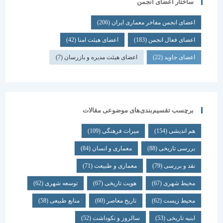
ساختار اعضای انجمن
اعضای انجمن مفاخر معماری ایران
(206)
اعضای فعال انجمن
(183)
اعضای هیئت امنا
(42)
اعضای جاوید
(22)
اعضای هیئت مدیره و بازرسان
(7)
برچسب تقسیم‌بندی‌های موضوعی مقالات
هم اندیشی
(154)
میراث فرهنگی
(109)
بررسی تاریخی
(88)
معماری و انسان
(84)
نقد و بررسی
(79)
معماری و طبیعت
(71)
محیط شهری
(67)
هویت تاریخی
(67)
توسعه شهری
(62)
محیط زیست
(62)
تاریخ معاصر
(60)
منابع طبیعی
(58)
ابنیه تاریخی
(53)
سالروز و نکوداشت
(52)