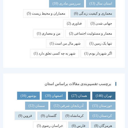
استان سال
(13)
سرزمین مادری
(10)
معماری و کیفیت زندگی
(6)
معماران و محیط زیست
(5)
جهانی شدن
(3)
فناوری
(2)
معمار و مسئولیت اجتماعی
(2)
من و معماری
(1)
تنها یک زمین
(1)
شهر مال من است
(1)
اگر شهردار بودم
(1)
شهر به چه کسی تعلق دارد
(1)
برچسب تقسیم‌بندی مقالات براساس استان
تهران
(146)
همدان
(27)
اصفهان
(20)
بوشهر
(16)
خوزستان
(15)
آذربایجان شرقی
(12)
سمنان
(12)
کردستان
(11)
کرمانشاه
(9)
گلستان
(9)
قزوین
(9)
هرمزگان
(8)
فارس
(6)
خراسان رضوی
(5)