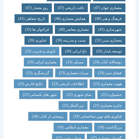
معماری جهان
(47)
بافت تاریخی
(47)
روز معمار
(47)
فرهنگ و هنر
(46)
همایش معماری
(46)
تاریخ شفاهی
(41)
شهرسازی
(41)
معماری معاصر
(40)
فراخوان ها
(32)
معماری سبز
(31)
سنت و مدرنیته
(30)
فناوری
(26)
توسعه پایدار
(26)
باغ ایرانی
(26)
نابودی و تخریب
(25)
دوسالانه کتاب
(24)
مسکن
(24)
معماری ایرانی
(24)
فضای سبز
(24)
میراث معماری
(23)
گردشگری
(23)
هویت معماری
(23)
اطلاعات تاریخی
(23)
خلیج فارس
(23)
جشنواره
(22)
نمای شهری
(22)
شهر های باستانی
(21)
جایزه معماری
(21)
بین الملل
(21)
فناوری های نوین ساختمانی
(19)
رونمایی از کتاب
(18)
بزرگداشت
(18)
معماری اسلامی
(18)
گفتمان معماری
(17)
جهانی شدن
(17)