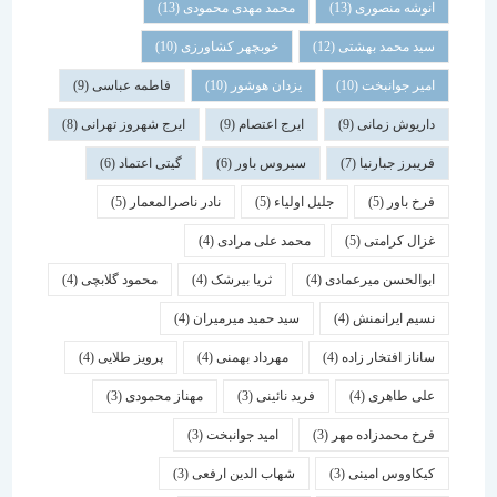
انوشه منصوری
(13)
محمد مهدی محمودی
(13)
سید محمد بهشتی
(12)
خوبچهر کشاورزی
(10)
امیر جوانبخت
(10)
یزدان هوشور
(10)
فاطمه عباسی
(9)
داریوش زمانی
(9)
ایرج اعتصام
(9)
ایرج شهروز تهرانی
(8)
فریبرز جبارنیا
(7)
سیروس باور
(6)
گیتی اعتماد
(6)
فرخ باور
(5)
جلیل اولیاء
(5)
نادر ناصرالمعمار
(5)
غزال کرامتی
(5)
محمد علی مرادی
(4)
ابوالحسن میرعمادی
(4)
ثریا بیرشک
(4)
محمود گلابچی
(4)
نسیم ایرانمنش
(4)
سید حمید میرمیران
(4)
ساناز افتخار زاده
(4)
مهرداد بهمنی
(4)
پرویز طلایی
(4)
علی طاهری
(4)
فرید نائینی
(3)
مهناز محمودی
(3)
فرخ محمدزاده مهر
(3)
امید جوانبخت
(3)
کیکاووس امینی
(3)
شهاب الدین ارفعی
(3)