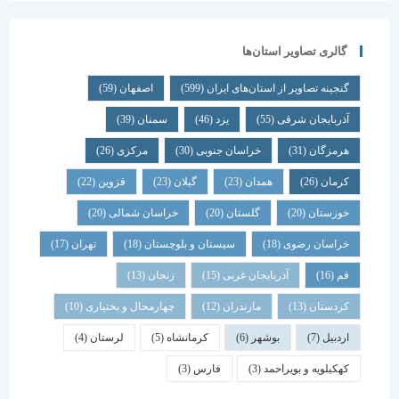
گالری تصاویر استان‌ها
گنجینه تصاویر از استان‌های ایران
(599)
اصفهان
(59)
آذربایجان شرقی
(55)
یزد
(46)
سمنان
(39)
هرمزگان
(31)
خراسان جنوبی
(30)
مرکزی
(26)
کرمان
(26)
همدان
(23)
گیلان
(23)
قزوین
(22)
خوزستان
(20)
گلستان
(20)
خراسان شمالی
(20)
خراسان رضوی
(18)
سیستان و بلوچستان
(18)
تهران
(17)
قم
(16)
آذربایجان غربی
(15)
زنجان
(13)
کردستان
(13)
مازندران
(12)
چهارمحال و بختیاری
(10)
اردبیل
(7)
بوشهر
(6)
کرمانشاه
(5)
لرستان
(4)
کهکیلویه و بویراحمد
(3)
فارس
(3)