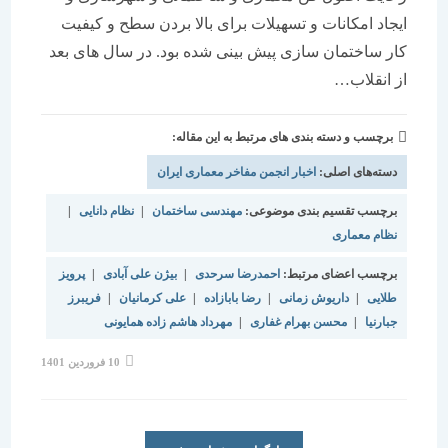
ایجاد امکانات و تسهیلات برای بالا بردن سطح و کیفیت
کار ساختمان سازی پیش بینی شده بود. در سال های بعد
از انقلاب…
برچسب و دسته بندی های مرتبط به این مقاله:
دسته‌های اصلی:
اخبار انجمن مفاخر معماری ایران
برچسب تقسیم بندی موضوعی:
مهندسی ساختمان
|
نظام دانایی
|
نظام معماری
برچسب اعضای مرتبط:
احمدرضا سرحدی
|
بیژن علی آبادی
|
پرویز
طلایی
|
داریوش زمانی
|
رضا بابازاده
|
علی کرمانیان
|
فریبرز
جبارنیا
|
محسن بهرام غفاری
|
مهرداد هاشم زاده همایونی
نوشته
10 فروردین 1401
منتشر
شده
است: