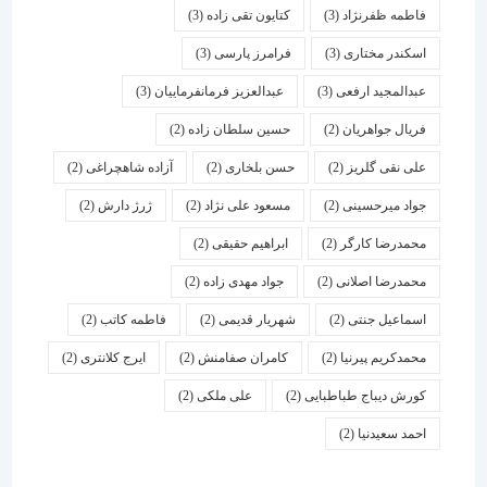
فاطمه ظفرنژاد
(3)
کتایون تقی زاده
(3)
اسكندر مختاری
(3)
فرامرز پارسی
(3)
عبدالمجید ارفعی
(3)
عبدالعزیز فرمانفرماییان
(3)
فریال جواهریان
(2)
حسین سلطان زاده
(2)
علی نقی گلریز
(2)
حسن بلخاری
(2)
آزاده شاهچراغی
(2)
جواد میرحسینی
(2)
مسعود علی نژاد
(2)
ژرژ دارش
(2)
محمدرضا کارگر
(2)
ابراهیم حقیقی
(2)
محمدرضا اصلانی
(2)
جواد مهدی زاده
(2)
اسماعیل جنتی
(2)
شهریار قدیمی
(2)
فاطمه کاتب
(2)
محمدکریم پیرنیا
(2)
کامران صفامنش
(2)
ایرج کلانتری
(2)
کورش دیباج طباطبایی
(2)
علی ملکی
(2)
احمد سعیدنیا
(2)