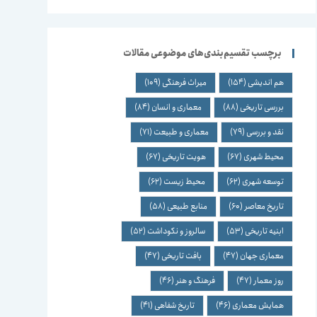
برچسب تقسیم‌بندی‌های موضوعی مقالات
هم اندیشی
(154)
میراث فرهنگی
(109)
بررسی تاریخی
(88)
معماری و انسان
(84)
نقد و بررسی
(79)
معماری و طبیعت
(71)
محیط شهری
(67)
هویت تاریخی
(67)
توسعه شهری
(62)
محیط زیست
(62)
تاریخ معاصر
(60)
منابع طبیعی
(58)
ابنیه تاریخی
(53)
سالروز و نکوداشت
(52)
معماری جهان
(47)
بافت تاریخی
(47)
روز معمار
(47)
فرهنگ و هنر
(46)
همایش معماری
(46)
تاریخ شفاهی
(41)