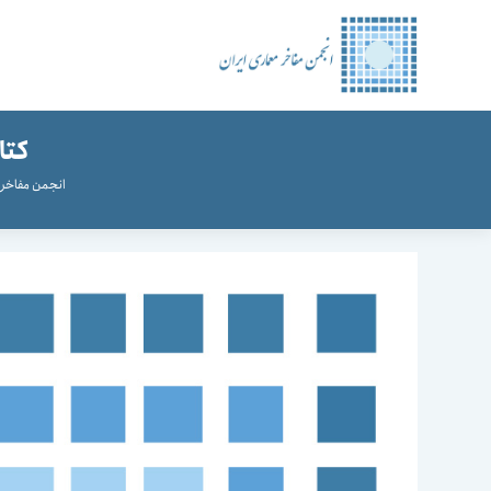
رش
ه
حتوا
کتا
انجمن مفاخر 