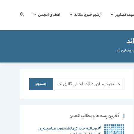
جستجوی
وعه تصاویر
آرشیو خبر یا مقاله
اعضای انجمن
ند
وب
و معماری اند
سایت
جستجو
جستجو
را
آخرین پست‌ها و مطالب انجمن
🖋️«بیانیه خانه کرمانشاه»«به مناسبت روز