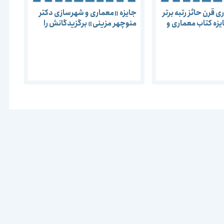
 قرن حائز رتبه برتر
جایزه «معماری و شهرسازی دکتر
یزه کتاب معماری و
منوچهر مزینی» برگزیدگانش را
 منوچهر مزینی در
شناخت