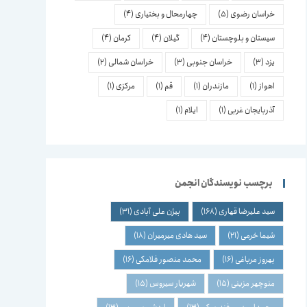
خراسان رضوی
(5)
چهارمحال و بختیاری
(4)
سیستان و بلوچستان
(4)
گیلان
(4)
کرمان
(4)
یزد
(3)
خراسان جنوبی
(3)
خراسان شمالی
(2)
اهواز
(1)
مازندران
(1)
قم
(1)
مرکزی
(1)
آذربایجان غربی
(1)
ایلام
(1)
برچسب نویسندگان انجمن
سید علیرضا قهاری
(168)
بیژن علی آبادی
(31)
شیما خرمی
(21)
سید هادی میرمیران
(18)
بهروز مرباغی
(16)
محمد منصور فلامکی
(16)
منوچهر مزینی
(15)
شهریار سیروس
(15)