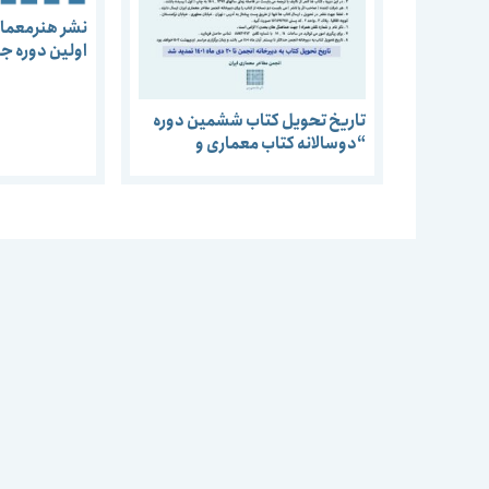
نشر هنرمعماری
اولین دوره جا
شهرسازی دکتر
سال های 1389-1387
تاریخ تحویل کتاب ششمین دوره
“دوسالانه کتاب معماری و
شهرسازی” ( جایزه دکتر منوچهر
مزینی ) تا ۲۰ دی ماه تمدید شد.