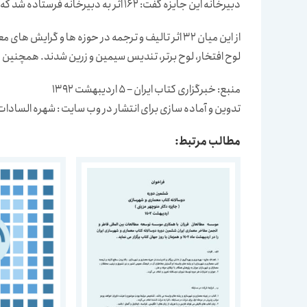
دبیرخانه این جایزه گفت: 162 اثر به دبیرخانه فرستاده شد که در این مرحله 74 اثر انتخاب و به مرحله بعدی راه یافتند.
از این میان 32 اثر تالیف و ترجمه در حوزه ها و گرا
لوح افتخار، لوح برتر، تندیس سیمین و زرین شدند. همچنین 
منبع: خبرگزاری کتاب ایران – 5 اردیبهشت 1392
تدوین و آماده سازی برای انتشار در وب سایت : شهره الساد
مطالب مرتبط: