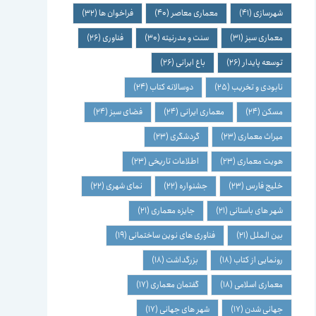
شهرسازی
(41)
معماری معاصر
(40)
فراخوان ها
(32)
معماری سبز
(31)
سنت و مدرنیته
(30)
فناوری
(26)
توسعه پایدار
(26)
باغ ایرانی
(26)
نابودی و تخریب
(25)
دوسالانه کتاب
(24)
مسکن
(24)
معماری ایرانی
(24)
فضای سبز
(24)
میراث معماری
(23)
گردشگری
(23)
هویت معماری
(23)
اطلاعات تاریخی
(23)
خلیج فارس
(23)
جشنواره
(22)
نمای شهری
(22)
شهر های باستانی
(21)
جایزه معماری
(21)
بین الملل
(21)
فناوری های نوین ساختمانی
(19)
رونمایی از کتاب
(18)
بزرگداشت
(18)
معماری اسلامی
(18)
گفتمان معماری
(17)
جهانی شدن
(17)
شهر های جهانی
(17)