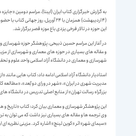
به گزارش خبرگزاری کتاب ایران (ایبنا)، مراسم دومین «جایز
(4 اردیبهشت) همزمان با 24 آوریل، روز 
این حوزه در تالار فرخی یزدی باغ موزه قصر برگزار شد.
در آغاز این مراسم حسین ذبیحی، پژوهشگر حوزه شهرسازی و معم
و مقاله های بسیاری در حوزه های معماری و شهرسازی از مزین
شهرسازی و معماری در دانشگاه آزاد اسلامی واحد علوم و تحقی
استادیار دانشگاه آزاد اسلامی ادامه داد: کتاب هایی مانند «
مدیریت شهری در ایران»، «شهر در ورای دو بُعد»، «مطالعه کا
بزرگراه رسالت تهران» از منابع اصلی تدریس در دانشگاه های ا
این پژوهشگر شهرسازی و معماری بیان کرد: کتاب «تاریخ و هنر
وی ترجمه ها و مقاله های بسیاری نیز داشت که می توان به ت
«سیمای شهر» اثر «کوین لینچ» ااشاره کرد. مزینی نظریه ای ار