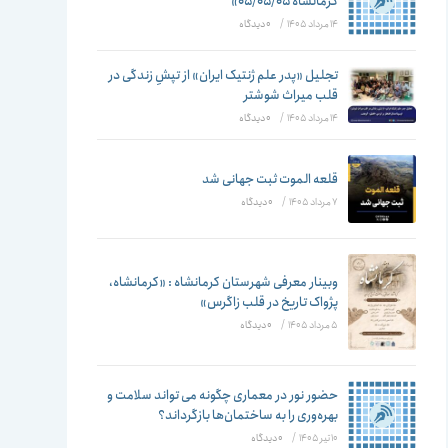
تغییر
کرمانشاه ۰۵/۰۵/۰۵»
14 مرداد 1405
/
۰ دیدگاه
تجلیل «پدر علم ژنتیک ایران» از تپشِ زندگی در
قلب میراث شوشتر
دهید
14 مرداد 1405
/
۰ دیدگاه
قلعه الموت ثبت جهانی شد
7 مرداد 1405
/
۰ دیدگاه
وبینار معرفی شهرستان کرمانشاه : «کرمانشاه،
پژواک تاریخ در قلب زاگرس»
5 مرداد 1405
/
۰ دیدگاه
حضور نور در معماری چگونه می تواند سلامت و
بهره‌وری را به ساختمان‌ها بازگرداند؟
10 تیر 1405
/
۰ دیدگاه