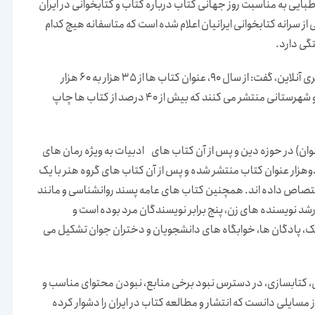
ایی به مناسبت روز جهانی کتاب درباره کتاب و کتابخوانی در ایران
ز سرانه کتابخوانی ایرانیان اعلام شده است که متاسفانه هیچ کدام
گی دارد.
این مترجم و پژوهشگر با اشاره به آمار موجود در وبگاه همشهری آنلاین، گفت: از سال 90، عنوان کتاب ها از 35 هزار به 60 هزار
افزایش پیدا کرده است. این تعداد کتاب سه هزار ناشر تهرانی و شهرستانی منتشر می کنند که بیش از 40 درصد از کتاب ها چاپ
ه هفت هزار عنوان) در حوزه دین و پس از آن کتاب های ادبیات به ویژه رمان های
دوهزار عنوان کتاب منتشر شده و پس از آن کتاب های گروه هنر با یک
خود اختصاص داده اند. همچنین کتاب های عامه پسند روانشناسی و مانند
، رشد نویسنده های زن، پنج برابر نویسندگان مرد بوده است و
ک، پادگان ها، خوابگاه های دانشجویان و دختران جوان تشکیل می
زی، کتابسازی، در دسترس نبود برخی منابع، نبودن محتوای مناسب و
 مسایلی دانست که انتشار و مطالعه کتاب در ایران را دشوار کرده