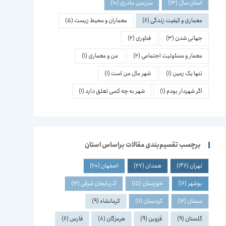
استان سال
(13)
سرزمین مادری
(10)
معماری و کیفیت زندگی
(6)
معماران و محیط زیست
(5)
جهانی شدن
(3)
فناوری
(2)
معمار و مسئولیت اجتماعی
(2)
من و معماری
(1)
تنها یک زمین
(1)
شهر مال من است
(1)
اگر شهردار بودم
(1)
شهر به چه کسی تعلق دارد
(1)
برچسب تقسیم‌بندی مقالات براساس استان
تهران
(146)
همدان
(27)
اصفهان
(20)
بوشهر
(16)
خوزستان
(15)
آذربایجان شرقی
(12)
سمنان
(12)
کردستان
(11)
کرمانشاه
(9)
گلستان
(9)
قزوین
(9)
هرمزگان
(8)
فارس
(6)