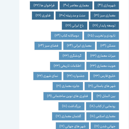
شهرسازی
(41)
معماری معاصر
(40)
فراخوان ها
(32)
معماری سبز
(31)
سنت و مدرنیته
(30)
فناوری
(26)
توسعه پایدار
(26)
باغ ایرانی
(26)
نابودی و تخریب
(25)
دوسالانه کتاب
(24)
مسکن
(24)
معماری ایرانی
(24)
فضای سبز
(24)
میراث معماری
(23)
گردشگری
(23)
هویت معماری
(23)
اطلاعات تاریخی
(23)
خلیج فارس
(23)
جشنواره
(22)
نمای شهری
(22)
شهر های باستانی
(21)
جایزه معماری
(21)
بین الملل
(21)
فناوری های نوین ساختمانی
(19)
رونمایی از کتاب
(18)
بزرگداشت
(18)
معماری اسلامی
(18)
گفتمان معماری
(17)
جهانی شدن
(17)
شهر های جهانی
(17)