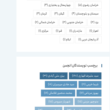
خراسان رضوی
(5)
چهارمحال و بختیاری
(4)
سیستان و بلوچستان
(4)
گیلان
(4)
کرمان
(4)
یزد
(3)
خراسان جنوبی
(3)
خراسان شمالی
(2)
اهواز
(1)
مازندران
(1)
قم
(1)
مرکزی
(1)
آذربایجان غربی
(1)
ایلام
(1)
برچسب نویسندگان انجمن
سید علیرضا قهاری
(168)
بیژن علی آبادی
(31)
شیما خرمی
(21)
سید هادی میرمیران
(18)
بهروز مرباغی
(16)
محمد منصور فلامکی
(16)
منوچهر مزینی
(15)
شهریار سیروس
(15)