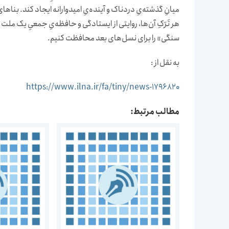
میانِ گذشته‌یِ دردناک و آینده‌یِ امیدوارانه ایجاد کند. بنا
هر تَرَکِ آن‌ها، روایتی از ایستادگی و حافظه‌یِ جمعیِ یک ملت
سنگی» را برای نسل‌های بعد محافظت کنیم.
به نقل از :
https://www.ilna.ir/fa/tiny/news-1796820
مطالب مرتبط: