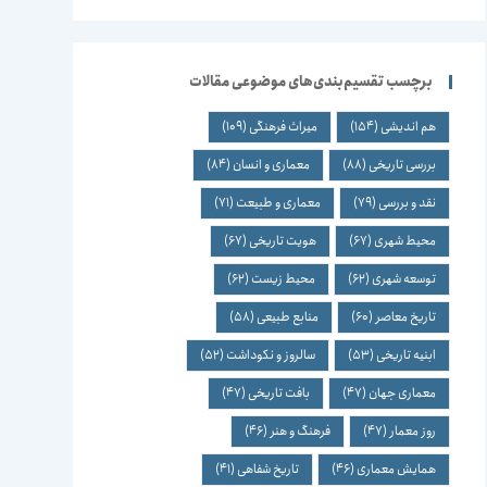
برچسب تقسیم‌بندی‌های موضوعی مقالات
هم اندیشی
(154)
میراث فرهنگی
(109)
بررسی تاریخی
(88)
معماری و انسان
(84)
نقد و بررسی
(79)
معماری و طبیعت
(71)
محیط شهری
(67)
هویت تاریخی
(67)
توسعه شهری
(62)
محیط زیست
(62)
تاریخ معاصر
(60)
منابع طبیعی
(58)
ابنیه تاریخی
(53)
سالروز و نکوداشت
(52)
معماری جهان
(47)
بافت تاریخی
(47)
روز معمار
(47)
فرهنگ و هنر
(46)
همایش معماری
(46)
تاریخ شفاهی
(41)