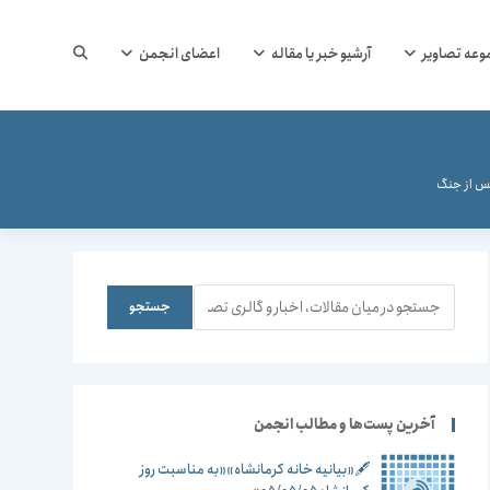
جستجوی
وعه تصاویر
آرشیو خبر یا مقاله
اعضای انجمن
وب
پس از جنگ
سایت
جستجو
جستجو
را
آخرین پست‌ها و مطالب انجمن
🖋️«بیانیه خانه کرمانشاه»«به مناسبت روز