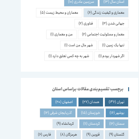
استان سال
(13)
سرزمین مادری
(10)
معماری و کیفیت زندگی
(6)
معماران و محیط زیست
(5)
جهانی شدن
(3)
فناوری
(2)
معمار و مسئولیت اجتماعی
(2)
من و معماری
(1)
تنها یک زمین
(1)
شهر مال من است
(1)
اگر شهردار بودم
(1)
شهر به چه کسی تعلق دارد
(1)
برچسب تقسیم‌بندی مقالات براساس استان
تهران
(146)
همدان
(27)
اصفهان
(20)
بوشهر
(16)
خوزستان
(15)
آذربایجان شرقی
(12)
سمنان
(12)
کردستان
(11)
کرمانشاه
(9)
گلستان
(9)
قزوین
(9)
هرمزگان
(8)
فارس
(6)