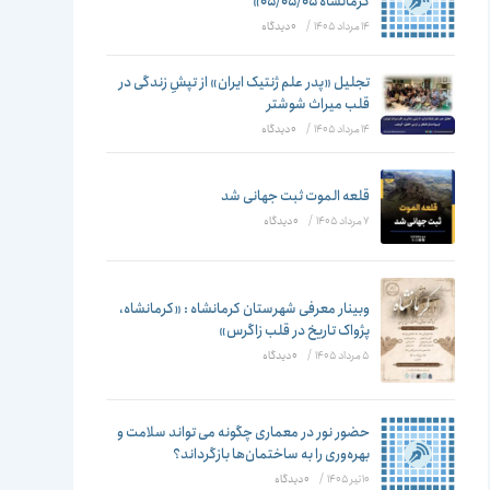
تغییر
کرمانشاه ۰۵/۰۵/۰۵»
14 مرداد 1405
/
۰ دیدگاه
تجلیل «پدر علم ژنتیک ایران» از تپشِ زندگی در
قلب میراث شوشتر
دهید
14 مرداد 1405
/
۰ دیدگاه
قلعه الموت ثبت جهانی شد
7 مرداد 1405
/
۰ دیدگاه
وبینار معرفی شهرستان کرمانشاه : «کرمانشاه،
پژواک تاریخ در قلب زاگرس»
5 مرداد 1405
/
۰ دیدگاه
حضور نور در معماری چگونه می تواند سلامت و
بهره‌وری را به ساختمان‌ها بازگرداند؟
10 تیر 1405
/
۰ دیدگاه