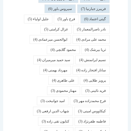
فریبرز جبارنیا
(7)
سیروس باور
(6)
گیتی اعتماد
(6)
فرخ باور
(5)
جلیل اولیاء
(5)
نادر ناصرالمعمار
(5)
غزال کرامتی
(5)
محمد علی مرادی
(4)
ابوالحسن میرعمادی
(4)
ثریا بیرشک
(4)
محمود گلابچی
(4)
نسیم ایرانمنش
(4)
سید حمید میرمیران
(4)
ساناز افتخار زاده
(4)
مهرداد بهمنی
(4)
پرویز طلایی
(4)
علی طاهری
(4)
فرید نائینی
(3)
مهناز محمودی
(3)
فرخ محمدزاده مهر
(3)
امید جوانبخت
(3)
کیکاووس امینی
(3)
شهاب الدین ارفعی
(3)
فاطمه ظفرنژاد
(3)
کتایون تقی زاده
(3)