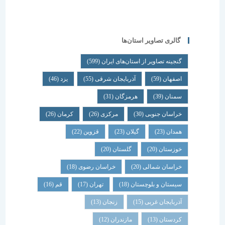
گالری تصاویر استان‌ها
گنجینه تصاویر از استان‌های ایران
(599)
اصفهان
(59)
آذربایجان شرقی
(55)
یزد
(46)
سمنان
(39)
هرمزگان
(31)
خراسان جنوبی
(30)
مرکزی
(26)
کرمان
(26)
همدان
(23)
گیلان
(23)
قزوین
(22)
خوزستان
(20)
گلستان
(20)
خراسان شمالی
(20)
خراسان رضوی
(18)
سیستان و بلوچستان
(18)
تهران
(17)
قم
(16)
آذربایجان غربی
(15)
زنجان
(13)
کردستان
(13)
مازندران
(12)