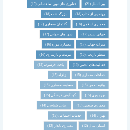
بین الملل
(21)
فناوری های نوین ساختمانی
(19)
رونمایی از کتاب
(18)
بزرگداشت
(18)
معماری اسلامی
(18)
گفتمان معماری
(17)
جهانی شدن
(17)
شهر های جهانی
(17)
میراث جهانی
(17)
معماری موزه
(16)
منظر تاریخی
(16)
مرمت و بازسازی
(16)
فعالیت‌های انجمن
(16)
بافت فرسوده
(15)
حفاظت معماری
(15)
زلزله
(15)
بیانیه انجمن
(15)
مسابقه معماری
(15)
بهره وری
(15)
گوناگونی فرهنگی
(15)
معماری صنعتی
(15)
زیبایی شناسی
(14)
تهران
(14)
خدمات اجتماعی
(13)
استان سال
(12)
معماری پایدار
(12)