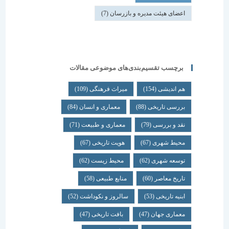
اعضای هیئت مدیره و بازرسان
(7)
برچسب تقسیم‌بندی‌های موضوعی مقالات
هم اندیشی
(154)
میراث فرهنگی
(109)
بررسی تاریخی
(88)
معماری و انسان
(84)
نقد و بررسی
(79)
معماری و طبیعت
(71)
محیط شهری
(67)
هویت تاریخی
(67)
توسعه شهری
(62)
محیط زیست
(62)
تاریخ معاصر
(60)
منابع طبیعی
(58)
ابنیه تاریخی
(53)
سالروز و نکوداشت
(52)
معماری جهان
(47)
بافت تاریخی
(47)