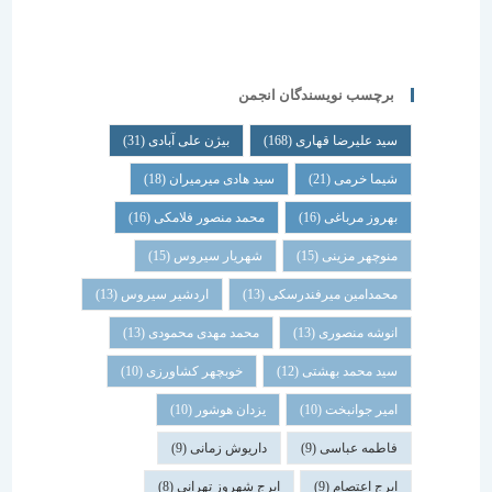
برچسب نویسندگان انجمن
سید علیرضا قهاری
(168)
بیژن علی آبادی
(31)
شیما خرمی
(21)
سید هادی میرمیران
(18)
بهروز مرباغی
(16)
محمد منصور فلامکی
(16)
منوچهر مزینی
(15)
شهریار سیروس
(15)
محمدامین میرفندرسکی
(13)
اردشیر سیروس
(13)
انوشه منصوری
(13)
محمد مهدی محمودی
(13)
سید محمد بهشتی
(12)
خوبچهر کشاورزی
(10)
امیر جوانبخت
(10)
یزدان هوشور
(10)
فاطمه عباسی
(9)
داریوش زمانی
(9)
ایرج اعتصام
(9)
ایرج شهروز تهرانی
(8)