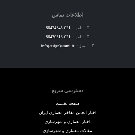
اطلاعات تماس
تلفن:
021-88424345
تلفن:
021-88430313
ایمیل:
info(atsign)ammi.ir
دسترسی سریع
صفحه نخست
اخبار انجمن مفاخر معماری ایران
اخبار معماری و شهرسازی
مقالات معماری و شهرسازی