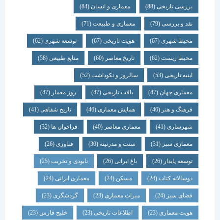
بررسی تاریخی
(88)
معماری و انسان
(84)
نقد و بررسی
(79)
معماری و طبیعت
(71)
محیط شهری
(67)
هویت تاریخی
(67)
توسعه شهری
(62)
محیط زیست
(62)
تاریخ معاصر
(60)
منابع طبیعی
(58)
ابنیه تاریخی
(53)
سالروز و نکوداشت
(52)
معماری جهان
(47)
بافت تاریخی
(47)
روز معمار
(47)
فرهنگ و هنر
(46)
همایش معماری
(46)
تاریخ شفاهی
(41)
شهرسازی
(41)
معماری معاصر
(40)
فراخوان ها
(32)
معماری سبز
(31)
سنت و مدرنیته
(30)
فناوری
(26)
توسعه پایدار
(26)
باغ ایرانی
(26)
نابودی و تخریب
(25)
دوسالانه کتاب
(24)
مسکن
(24)
معماری ایرانی
(24)
فضای سبز
(24)
میراث معماری
(23)
گردشگری
(23)
هویت معماری
(23)
اطلاعات تاریخی
(23)
خلیج فارس
(23)