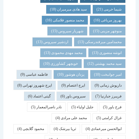
شیما خرمی
(21)
سید هادی میرمیران
(18)
بهروز مرباغی
(16)
محمد منصور فلامکی
(16)
منوچهر مزینی
(15)
شهریار سیروس
(15)
محمدامین میرفندرسکی
(13)
اردشیر سیروس
(13)
انوشه منصوری
(13)
محمد مهدی محمودی
(13)
سید محمد بهشتی
(12)
خوبچهر کشاورزی
(10)
امیر جوانبخت
(10)
یزدان هوشور
(10)
فاطمه عباسی
(9)
داریوش زمانی
(9)
ایرج اعتصام
(9)
ایرج شهروز تهرانی
(8)
فریبرز جبارنیا
(7)
سیروس باور
(6)
گیتی اعتماد
(6)
فرخ باور
(5)
جلیل اولیاء
(5)
نادر ناصرالمعمار
(5)
غزال کرامتی
(5)
محمد علی مرادی
(4)
ابوالحسن میرعمادی
(4)
ثریا بیرشک
(4)
محمود گلابچی
(4)