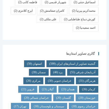
اسماعیل جنتی
(2)
شهریار قدیمی
(2)
فاطمه کاتب
(2)
محمدکریم پیرنیا
(2)
کامران صفامنش
(2)
ایرج کلانتری
(2)
کورش دیباج طباطبایی
(2)
علی ملکی
(2)
احمد سعیدنیا
(2)
گالری تصاویر استان‌ها
گنجینه تصاویر از استان‌های ایران
(599)
اصفهان
(59)
آذربایجان شرقی
(55)
یزد
(46)
سمنان
(39)
هرمزگان
(31)
خراسان جنوبی
(30)
مرکزی
(26)
کرمان
(26)
همدان
(23)
گیلان
(23)
قزوین
(22)
خوزستان
(20)
گلستان
(20)
خراسان شمالی
(20)
خراسان رضوی
(18)
سیستان و بلوچستان
(18)
تهران
(17)