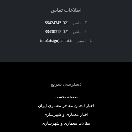
اطلاعات تماس
تلفن:
021-88424345
تلفن:
021-88430313
ایمیل:
info(atsign)ammi.ir
دسترسی سریع
صفحه نخست
اخبار انجمن مفاخر معماری ایران
اخبار معماری و شهرسازی
مقالات معماری و شهرسازی