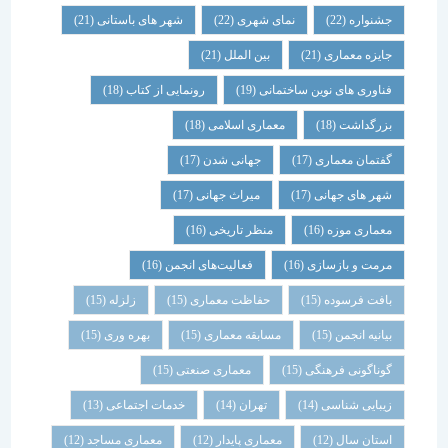
جشنواره
(22)
نمای شهری
(22)
شهر های باستانی
(21)
جایزه معماری
(21)
بین الملل
(21)
فناوری های نوین ساختمانی
(19)
رونمایی از کتاب
(18)
بزرگداشت
(18)
معماری اسلامی
(18)
گفتمان معماری
(17)
جهانی شدن
(17)
شهر های جهانی
(17)
میراث جهانی
(17)
معماری موزه
(16)
منظر تاریخی
(16)
مرمت و بازسازی
(16)
فعالیت‌های انجمن
(16)
بافت فرسوده
(15)
حفاظت معماری
(15)
زلزله
(15)
بیانیه انجمن
(15)
مسابقه معماری
(15)
بهره وری
(15)
گوناگونی فرهنگی
(15)
معماری صنعتی
(15)
زیبایی شناسی
(14)
تهران
(14)
خدمات اجتماعی
(13)
استان سال
(12)
معماری پایدار
(12)
معماری مساجد
(12)