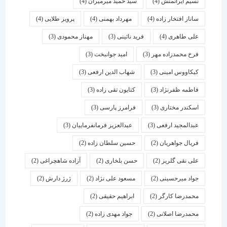
نسیم ایرانمنش
(4)
سید حمید میرمیران
(4)
ساناز افتخار زاده
(4)
مهرداد بهمنی
(4)
پرویز طلایی
(4)
علی طاهری
(4)
فرید نائینی
(3)
مهناز محمودی
(3)
فرخ محمدزاده مهر
(3)
امید جوانبخت
(3)
کیکاووس امینی
(3)
شهاب الدین ارفعی
(3)
فاطمه ظفرنژاد
(3)
کتایون تقی زاده
(3)
اسكندر مختاری
(3)
فرامرز پارسی
(3)
عبدالمجید ارفعی
(3)
عبدالعزیز فرمانفرماییان
(3)
فریال جواهریان
(2)
حسین سلطان زاده
(2)
علی نقی گلریز
(2)
حسن بلخاری
(2)
آزاده شاهچراغی
(2)
جواد میرحسینی
(2)
مسعود علی نژاد
(2)
ژرژ دارش
(2)
محمدرضا کارگر
(2)
ابراهیم حقیقی
(2)
محمدرضا اصلانی
(2)
جواد مهدی زاده
(2)