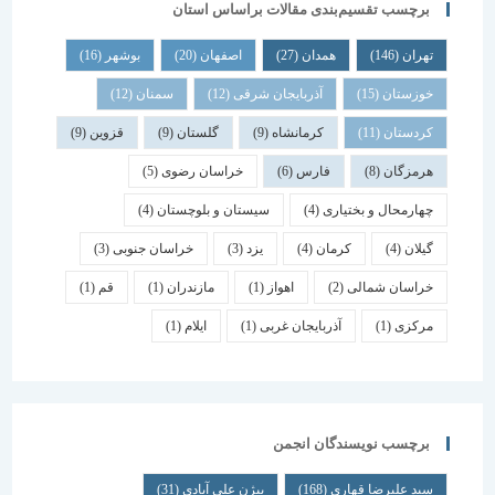
برچسب تقسیم‌بندی مقالات براساس استان
تهران
(146)
همدان
(27)
اصفهان
(20)
بوشهر
(16)
خوزستان
(15)
آذربایجان شرقی
(12)
سمنان
(12)
کردستان
(11)
کرمانشاه
(9)
گلستان
(9)
قزوین
(9)
هرمزگان
(8)
فارس
(6)
خراسان رضوی
(5)
چهارمحال و بختیاری
(4)
سیستان و بلوچستان
(4)
گیلان
(4)
کرمان
(4)
یزد
(3)
خراسان جنوبی
(3)
خراسان شمالی
(2)
اهواز
(1)
مازندران
(1)
قم
(1)
مرکزی
(1)
آذربایجان غربی
(1)
ایلام
(1)
برچسب نویسندگان انجمن
سید علیرضا قهاری
(168)
بیژن علی آبادی
(31)