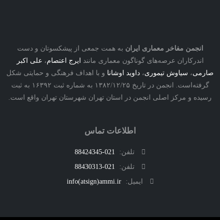
نجمن مفاخر معماری ایران
به همت جمعی از پیشکسوتان و دست
درکاران عرصه‌های گوناگون معماری مانند
ایرج اعتصام
،
علی اکبر
ی
،
سیاوش تیموری
،
داوید اوشانا
و با اهداف فرهنگی و حمایتی شکل
گرفته‌است. انجمن در تاریخ ۱۳۸۲/۱۲/۲۵ به شماره ثبت ۱۶۳۹۲ به ثبت
ه و مرکز اصلی انجمن در استان تهران شهرستان تهران واقع است.
اطلاعات تماس
تلفن:
021-88424345
تلفن:
021-88430313
ایمیل:
info(atsign)ammi.ir