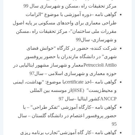
مرکز تحقیقات راه ،مسکن و شهرسازی سال 99
گواهی نامه –دوره آموزشی با موضوع “الزامات
طراحی معماری برای واحدهای مسکونی بر پایه اصول
مقررات ملی ساختمان”- مرکز تحقیقات راه ،مسکن
و شهرسازی- سال99
شرکت کننده- حضور در کارگاه “خوانش فضای
شهری” در دانشگاه مازندران با حضور پروفسور
Petruccioli Attilioمعمار و شهرساز مشهور ایتالیایی در
حوزه معماری و شهرسازی اسلامی – سال97
گواهی نامه –اخذ certificateبا موضوع: “بهداشت، ایمنی
و محیط‌زیست” (HSE)از موسسه بین المللی
ANCCPکشور ایتالیا –سال 97
گواهی نامه –کارگاه آموزشی “تفکر طراحی” – با
حضور پروفسور اعتصام در دانشگاه گلستان – سال
95
گواهی نامه –کار گاه آموزشی”تجارب برنامه ریزی