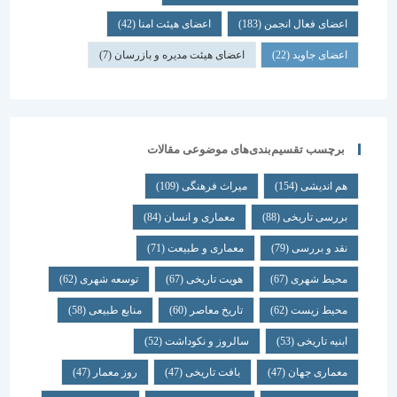
اعضای فعال انجمن
(183)
اعضای هیئت امنا
(42)
اعضای جاوید
(22)
اعضای هیئت مدیره و بازرسان
(7)
برچسب تقسیم‌بندی‌های موضوعی مقالات
هم اندیشی
(154)
میراث فرهنگی
(109)
بررسی تاریخی
(88)
معماری و انسان
(84)
نقد و بررسی
(79)
معماری و طبیعت
(71)
محیط شهری
(67)
هویت تاریخی
(67)
توسعه شهری
(62)
محیط زیست
(62)
تاریخ معاصر
(60)
منابع طبیعی
(58)
ابنیه تاریخی
(53)
سالروز و نکوداشت
(52)
معماری جهان
(47)
بافت تاریخی
(47)
روز معمار
(47)