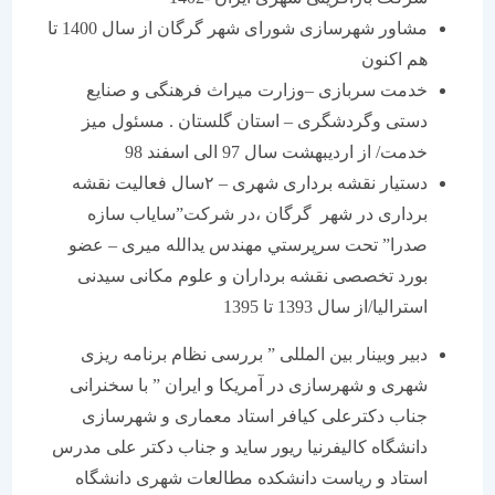
مشاور شهرسازی شورای شهر گرگان از سال 1400 تا
هم اکنون
خدمت سربازی –وزارت میراث فرهنگی و صنایع
دستی وگردشگری – استان گلستان . مسئول میز
خدمت/ از اردیبهشت سال 97 الی اسفند 98
دستیار نقشه برداری شهری – ۲سال فعالیت نقشه
برداری در شهر گرگان ،در شرکت”سایاب سازه
صدرا” تحت سرپرستي مهندس یدالله میری – عضو
بورد تخصصی نقشه برداران و علوم مکانی سیدنی
استرالیا/از سال 1393 تا 1395
دبیر وبینار بین المللی ” بررسی نظام برنامه ریزی
شهری و شهرسازی در آمریکا و ایران ” با سخنرانی
جناب دکترعلی کیافر استاد معماری و شهرسازی
دانشگاه کالیفرنیا ریور ساید و جناب دکتر علی مدرس
استاد و ریاست دانشکده مطالعات شهری دانشگاه