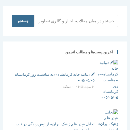
جستجو
جستجو
آخرین پست‌ها و مطالب انجمن
🖋️«بیانیه خانه کرمانشاه»«به مناسبت روز کرمانشاه
۰۵/۰۵/۰۵»
14 مرداد 1405
/
۰ دیدگاه
تجلیل «پدر علم ژنتیک ایران» از تپشِ زندگی در قلب
میراث شوشتر