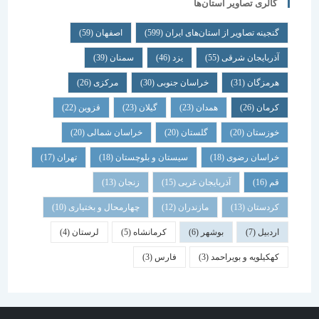
گالری تصاویر استان‌ها
گنجینه تصاویر از استان‌های ایران
(599)
اصفهان
(59)
آذربایجان شرقی
(55)
یزد
(46)
سمنان
(39)
هرمزگان
(31)
خراسان جنوبی
(30)
مرکزی
(26)
کرمان
(26)
همدان
(23)
گیلان
(23)
قزوین
(22)
خوزستان
(20)
گلستان
(20)
خراسان شمالی
(20)
خراسان رضوی
(18)
سیستان و بلوچستان
(18)
تهران
(17)
قم
(16)
آذربایجان غربی
(15)
زنجان
(13)
کردستان
(13)
مازندران
(12)
چهارمحال و بختیاری
(10)
اردبیل
(7)
بوشهر
(6)
کرمانشاه
(5)
لرستان
(4)
کهکیلویه و بویراحمد
(3)
فارس
(3)