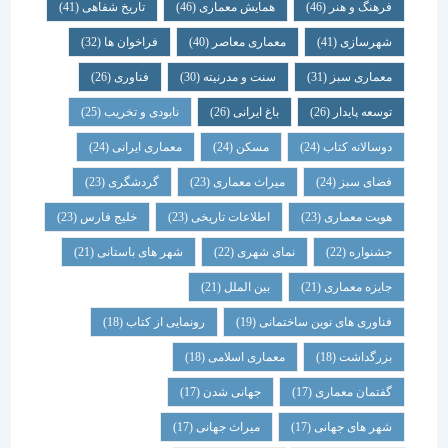
فرهنگ و هنر
(46)
همایش معماری
(46)
تاریخ شفاهی
(41)
شهرسازی
(41)
معماری معاصر
(40)
فراخوان ها
(32)
معماری سبز
(31)
سنت و مدرنیته
(30)
فناوری
(26)
توسعه پایدار
(26)
باغ ایرانی
(26)
نابودی و تخریب
(25)
دوسالانه کتاب
(24)
مسکن
(24)
معماری ایرانی
(24)
فضای سبز
(24)
میراث معماری
(23)
گردشگری
(23)
هویت معماری
(23)
اطلاعات تاریخی
(23)
خلیج فارس
(23)
جشنواره
(22)
نمای شهری
(22)
شهر های باستانی
(21)
جایزه معماری
(21)
بین الملل
(21)
فناوری های نوین ساختمانی
(19)
رونمایی از کتاب
(18)
بزرگداشت
(18)
معماری اسلامی
(18)
گفتمان معماری
(17)
جهانی شدن
(17)
شهر های جهانی
(17)
میراث جهانی
(17)