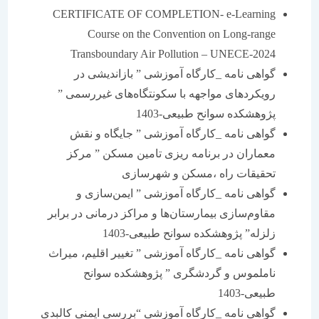
CERTIFICATE OF COMPLETION- e-Learning
Course on the Convention on Long-range
Transboundary Air Pollution – UNECE-2024
گواهی نامه _کارگاه آموزشی ” بازاندیشی در
رویکردهای مواجهه با سکونتگاه‌های غیررسمی ”
پژوهشکده سوانح طبیعی-1403
گواهی نامه _کارگاه آموزشی ” جایگاه و نقش
معماران در برنامه ریزی تامین مسکن ” مرکز
تحقیقات راه ،مسکن و شهرسازی
گواهی نامه _کارگاه آموزشی ” ایمن‌سازی و
مقاوم‌سازی بیمارستان‌ها و مراکز درمانی در برابر
زلزله” پژوهشکده سوانح طبیعی-1403
گواهی نامه _کارگاه آموزشی ” تغییر اقلیم، میراث
ناملموس و گردشگری ” پژوهشکده سوانح
طبیعی-1403
گواهی نامه _کارگاه آموزشی “بررسی ایمنی کالبدی