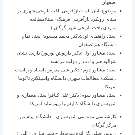
اصفهان
موضوع پایان نامه: بازآفرینی بافت تاریخی شهری بر
مبنای رویکرد بازآفرینی فرهنگ– مبنا(مطالعه
موردی:بافت تاریخی شهر گرگان ).
استاد راهنمای اول:دکتر محمد مسعود/ استاد تمام
دانشگاه هنراصفهان
استاد مشاور اول :دکتر داریوش بوربور/ دارنده نشان
شوالیه هنر و ادب از دولت فرانسه
استاد مشاور دوم : دکتر علی مدرس/ استاد و ریاست
دانشکده مطالعات شهری دانشگاه واشینگتن تاکوما
آمریکا
استاد مشاور سوم: دکتر علی کیافر/استاد معماری و
شهرسازی دانشگاه کالیفرنیا ریورساید آمریکا
کارشناسی مهندسی شهرسازی – دانشگاه پیام نور
مرکز گرگان
دروس اصلی گذرانده شده:طرح شهر سازی 1 الی 5