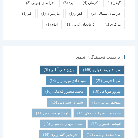
گیلان
(4)
کرمان
(4)
یزد
(3)
خراسان جنوبی
(3)
خراسان شمالی
(2)
اهواز
(1)
مازندران
(1)
قم
(1)
مرکزی
(1)
آذربایجان غربی
(1)
ایلام
(1)
برچسب نویسندگان انجمن
سید علیرضا قهاری
(168)
بیژن علی آبادی
(31)
شیما خرمی
(21)
سید هادی میرمیران
(18)
بهروز مرباغی
(16)
محمد منصور فلامکی
(16)
منوچهر مزینی
(15)
شهریار سیروس
(15)
محمدامین میرفندرسکی
(13)
اردشیر سیروس
(13)
انوشه منصوری
(13)
محمد مهدی محمودی
(13)
سید محمد بهشتی
(12)
خوبچهر کشاورزی
(10)