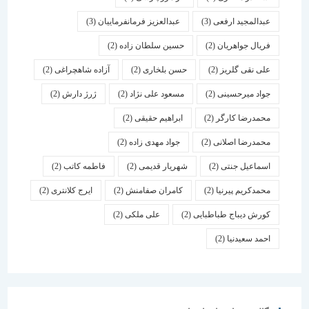
عبدالمجید ارفعی
(3)
عبدالعزیز فرمانفرماییان
(3)
فریال جواهریان
(2)
حسین سلطان زاده
(2)
علی نقی گلریز
(2)
حسن بلخاری
(2)
آزاده شاهچراغی
(2)
جواد میرحسینی
(2)
مسعود علی نژاد
(2)
ژرژ دارش
(2)
محمدرضا کارگر
(2)
ابراهیم حقیقی
(2)
محمدرضا اصلانی
(2)
جواد مهدی زاده
(2)
اسماعیل جنتی
(2)
شهریار قدیمی
(2)
فاطمه کاتب
(2)
محمدکریم پیرنیا
(2)
کامران صفامنش
(2)
ایرج کلانتری
(2)
کورش دیباج طباطبایی
(2)
علی ملکی
(2)
احمد سعیدنیا
(2)