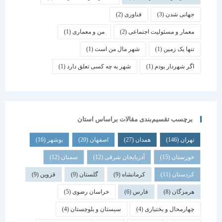
جهانی شدن
(3)
فناوری
(2)
معمار و مسئولیت اجتماعی
(2)
من و معماری
(1)
تنها یک زمین
(1)
شهر مال من است
(1)
اگر شهردار بودم
(1)
شهر به چه کسی تعلق دارد
(1)
برچسب تقسیم‌بندی مقالات براساس استان
تهران
(146)
همدان
(27)
اصفهان
(20)
بوشهر
(16)
خوزستان
(15)
آذربایجان شرقی
(12)
سمنان
(12)
کردستان
(11)
کرمانشاه
(9)
گلستان
(9)
قزوین
(9)
هرمزگان
(8)
فارس
(6)
خراسان رضوی
(5)
چهارمحال و بختیاری
(4)
سیستان و بلوچستان
(4)