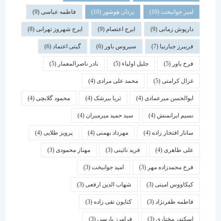
امیر جوانبخت
(10)
یزدان هوشور
(10)
فاطمه عباسی
(9)
داریوش زمانی
(9)
ایرج اعتصام
(9)
ایرج شهروز تهرانی
(8)
فریبرز جبارنیا
(7)
سیروس باور
(6)
گیتی اعتماد
(6)
فرخ باور
(5)
جلیل اولیاء
(5)
نادر ناصرالمعمار
(5)
غزال کرامتی
(5)
محمد علی مرادی
(4)
ابوالحسن میرعمادی
(4)
ثریا بیرشک
(4)
محمود گلابچی
(4)
نسیم ایرانمنش
(4)
سید حمید میرمیران
(4)
ساناز افتخار زاده
(4)
مهرداد بهمنی
(4)
پرویز طلایی
(4)
علی طاهری
(4)
فرید نائینی
(3)
مهناز محمودی
(3)
فرخ محمدزاده مهر
(3)
امید جوانبخت
(3)
کیکاووس امینی
(3)
شهاب الدین ارفعی
(3)
فاطمه ظفرنژاد
(3)
کتایون تقی زاده
(3)
اسكندر مختاری
(3)
فرامرز پارسی
(3)