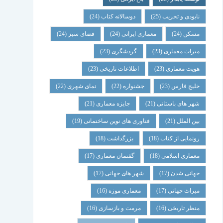
نابودی و تخریب
(25)
دوسالانه کتاب
(24)
مسکن
(24)
معماری ایرانی
(24)
فضای سبز
(24)
میراث معماری
(23)
گردشگری
(23)
هویت معماری
(23)
اطلاعات تاریخی
(23)
خلیج فارس
(23)
جشنواره
(22)
نمای شهری
(22)
شهر های باستانی
(21)
جایزه معماری
(21)
بین الملل
(21)
فناوری های نوین ساختمانی
(19)
رونمایی از کتاب
(18)
بزرگداشت
(18)
معماری اسلامی
(18)
گفتمان معماری
(17)
جهانی شدن
(17)
شهر های جهانی
(17)
میراث جهانی
(17)
معماری موزه
(16)
منظر تاریخی
(16)
مرمت و بازسازی
(16)