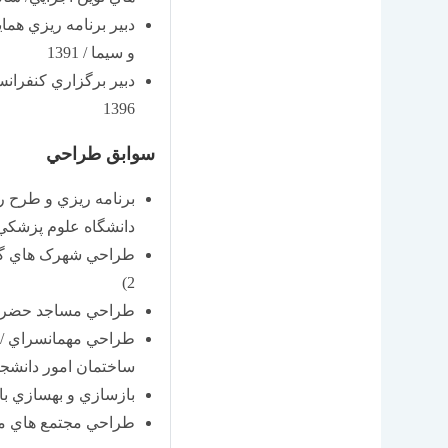
دبير برنامه ريزي ه
و سيما / 1391
دبير برگزاري کنفران
1396
سوابق طراحي
برنامه ريزي و طرح ر
دانشگاه علوم پزشكي
2)
طراحي مساجد حضرت ا
طراحي مهمانسراي / 
ساختمان امور دانشجو
بازسازي و بهسازي با
طراحي مجتمع هاي مس