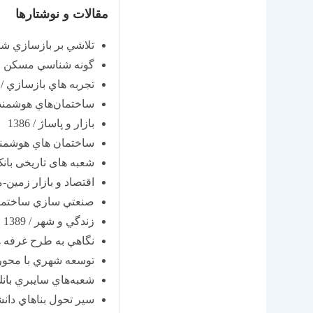
مقالات و نوشتارها
تلاشي بر بازسازي شهر 
گونه شناسي مسكن روستا
تجربه هاي بازسازي / 1385
ساختمان‌هاي هوشمند / 85
بازار و پاساژ / 1386
ساختمان هاي هوشمند / 6
شعبه های تاریخی بانک/
اقتصاد و بازار زمين-م
صنعتي سازي ساختمان 7
زندگي و شهر / 1389
نگاهي به طرح غرفه هاي
توسعه شهري با محوريت 
شعبه‌هاي سايبري بانك / 1
سير تحول بناهاي دانشگا