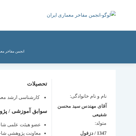
رش
ه
حتوا
انجمن مفاخر معم
تحصیلات
نام و نام خانوادگی:
کارشناسی ارشد معمار
آقای مهندس سید محسن
سوابق آموزشی / پژ
شفیعی
متولد:
عضو هیئت علمی شاخه شما
1347
/
دزفول
معاونت پژوهشی شاخه شم