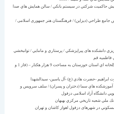
مايش حاکميت شرکتي در سيستم بانکي / سالن همايش هاي صدا
س جامع طراحي (ديزاين) / فرهنگستان هنر جمهوری اسلامی /
يزي دانشكده های پيراپزشكي / پرستاري و مامايي / توانبخشي
 فاطميه قم
طراحي شهرک هاي گلخانه اي استان خوزستان به مساحت 9 هزار هكتار – (فاز 1 و
براهيم -حضرت هادي (ع) -آل ياسين- سیدالشهدا
آموزشکده هاي سما (دختران و پسران) / سلف سرويس و
يي دانشگاه آزاد اسلامی دزفول
نك ملي شعبه تاريخي مرکزي بهبهان
کوني در شهرهای دزفول اهواز کاشان و تهران