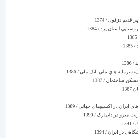
قديم دزفول / 1374
يي استان يزد / 1384
13
138
 سرمايه هاي ملي بانک ملي / 1386
سكن-ساختمان / 1387
138
 ايران در اکسپوهای جهانی / 1389
مترو در دانمارک / 1390
139
هي در ايران / 1394