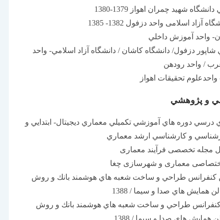
اه شهيد چمران اهواز 1379-1380
زاد اسلامی واحد دزفول 1382- 1385
- واحد آموزش داخلي
اپور دزفول/ دانشگاه کاشان / دانشگاه آزاد اسلامي- واحد
غرب / واحد رودهن
 واحدعلوم تحقيقات اهواز
مي و پژوهشي
 درسي دوره هاي آموزشي تکميلي معماري ديجيتال- ابتدايي و
رشناسي و کارشناسي ارشد معماري
ل مجله تخصصی فرآیند معماری
ختصاصی معماری و شهرسازی چغا
ن کنفرانس طراحي و ساخت شعبه هاي هوشمند بانك و روش
ن همايش هاي صدا و سيما / 1388
 کنفرانس طراحي و ساخت شعبه هاي هوشمند بانك و روش
 همايش هاي صدا و سيما / 1388