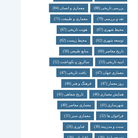
بررسی تاریخی
(88)
معماری و انسان
(84)
نقد و بررسی
(79)
معماری و طبیعت
(71)
محیط شهری
(67)
هویت تاریخی
(67)
توسعه شهری
(62)
محیط زیست
(62)
تاریخ معاصر
(60)
منابع طبیعی
(58)
ابنیه تاریخی
(53)
سالروز و نکوداشت
(52)
معماری جهان
(47)
بافت تاریخی
(47)
روز معمار
(47)
فرهنگ و هنر
(46)
همایش معماری
(46)
تاریخ شفاهی
(41)
شهرسازی
(41)
معماری معاصر
(40)
فراخوان ها
(32)
معماری سبز
(31)
سنت و مدرنیته
(30)
فناوری
(26)
توسعه پایدار
(26)
باغ ایرانی
(26)