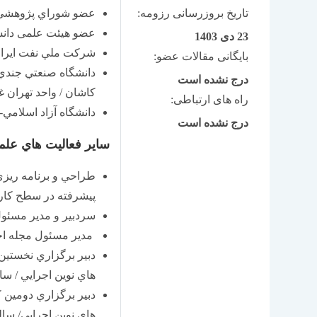
تاریخ بروزرسانی رزومه:
عضو شوراي پژوهشي دانشگ
عضو هیئت علمی دانشگاه آ
23 دی 1403
شركت ملي نفت ايران
بایگانی مقالات عضو:
دانشگاه صنعتي جندي ش
درج نشده است
کاشان / واحد تهران 
راه های ارتباطی:
دانشگاه آزاد اسلامي-
درج نشده است
ساير فعاليت هاي عل
طراحي و برنامه ريزي
پيشرفته در سطح کا
سردبیر و مدیر مسئو
مدیر مسئول مجله ا
دبير برگزاري نخستي
هاي نوين اجرايي / سال
دبير برگزاري دومین
هاي نوين اجرايي/ سالن