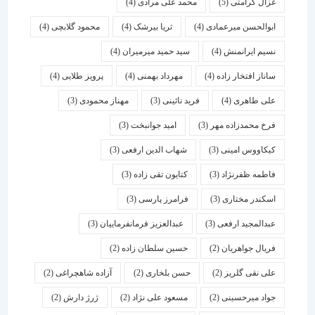
غزال کرامتی
(5)
محمد علی مرادی
(4)
ابوالحسن میرعمادی
(4)
ثریا بیرشک
(4)
محمود گلابچی
(4)
نسیم ایرانمنش
(4)
سید حمید میرمیران
(4)
ساناز افتخار زاده
(4)
مهرداد بهمنی
(4)
پرویز طلایی
(4)
علی طاهری
(4)
فرید نائینی
(3)
مهناز محمودی
(3)
فرخ محمدزاده مهر
(3)
امید جوانبخت
(3)
کیکاووس امینی
(3)
شهاب الدین ارفعی
(3)
فاطمه ظفرنژاد
(3)
کتایون تقی زاده
(3)
اسكندر مختاری
(3)
فرامرز پارسی
(3)
عبدالمجید ارفعی
(3)
عبدالعزیز فرمانفرماییان
(3)
فریال جواهریان
(2)
حسین سلطان زاده
(2)
علی نقی گلریز
(2)
حسن بلخاری
(2)
آزاده شاهچراغی
(2)
جواد میرحسینی
(2)
مسعود علی نژاد
(2)
ژرژ دارش
(2)