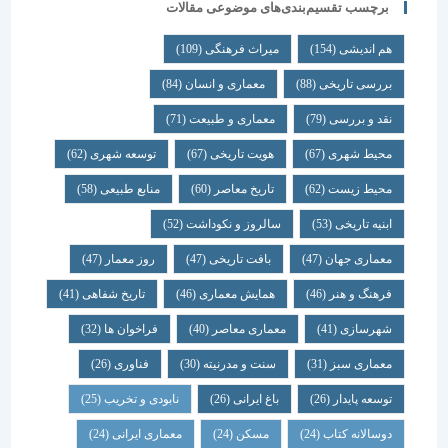
برچسب تقسیم‌بندی‌های موضوعی مقالات
هم اندیشی
(154)
میراث فرهنگی
(109)
بررسی تاریخی
(88)
معماری و انسان
(84)
نقد و بررسی
(79)
معماری و طبیعت
(71)
محیط شهری
(67)
هویت تاریخی
(67)
توسعه شهری
(62)
محیط زیست
(62)
تاریخ معاصر
(60)
منابع طبیعی
(58)
ابنیه تاریخی
(53)
سالروز و نکوداشت
(52)
معماری جهان
(47)
بافت تاریخی
(47)
روز معمار
(47)
فرهنگ و هنر
(46)
همایش معماری
(46)
تاریخ شفاهی
(41)
شهرسازی
(41)
معماری معاصر
(40)
فراخوان ها
(32)
معماری سبز
(31)
سنت و مدرنیته
(30)
فناوری
(26)
توسعه پایدار
(26)
باغ ایرانی
(26)
نابودی و تخریب
(25)
دوسالانه کتاب
(24)
مسکن
(24)
معماری ایرانی
(24)