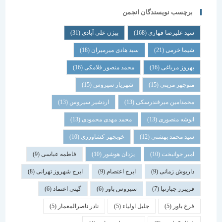
برچسب نویسندگان انجمن
سید علیرضا قهاری
(168)
بیژن علی آبادی
(31)
شیما خرمی
(21)
سید هادی میرمیران
(18)
بهروز مرباغی
(16)
محمد منصور فلامکی
(16)
منوچهر مزینی
(15)
شهریار سیروس
(15)
محمدامین میرفندرسکی
(13)
اردشیر سیروس
(13)
انوشه منصوری
(13)
محمد مهدی محمودی
(13)
سید محمد بهشتی
(12)
خوبچهر کشاورزی
(10)
امیر جوانبخت
(10)
یزدان هوشور
(10)
فاطمه عباسی
(9)
داریوش زمانی
(9)
ایرج اعتصام
(9)
ایرج شهروز تهرانی
(8)
فریبرز جبارنیا
(7)
سیروس باور
(6)
گیتی اعتماد
(6)
فرخ باور
(5)
جلیل اولیاء
(5)
نادر ناصرالمعمار
(5)