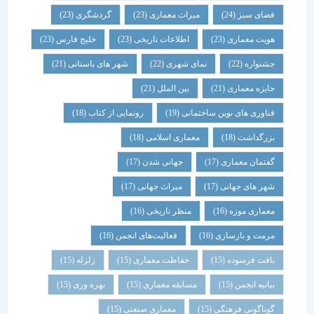
فضای سبز
(24)
میراث معماری
(23)
گردشگری
(23)
هویت معماری
(23)
اطلاعات تاریخی
(23)
خلیج فارس
(23)
جشنواره
(22)
نمای شهری
(22)
شهر های باستانی
(21)
جایزه معماری
(21)
بین الملل
(21)
فناوری های نوین ساختمانی
(19)
رونمایی از کتاب
(18)
بزرگداشت
(18)
معماری اسلامی
(18)
گفتمان معماری
(17)
جهانی شدن
(17)
شهر های جهانی
(17)
میراث جهانی
(17)
معماری موزه
(16)
منظر تاریخی
(16)
مرمت و بازسازی
(16)
فعالیت‌های انجمن
(16)
بافت فرسوده
(15)
حفاظت معماری
(15)
زلزله
(15)
بیانیه انجمن
(15)
مسابقه معماری
(15)
بهره وری
(15)
گوناگونی فرهنگی
(15)
معماری صنعتی
(15)