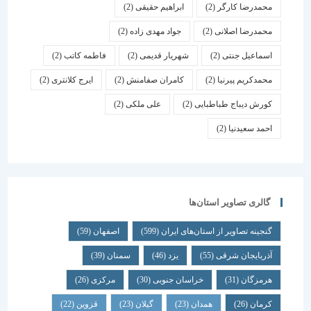
محمدرضا کارگر
(2)
ابراهیم حقیقی
(2)
محمدرضا اصلانی
(2)
جواد مهدی زاده
(2)
اسماعیل جنتی
(2)
شهریار قدیمی
(2)
فاطمه کاتب
(2)
محمدکریم پیرنیا
(2)
کامران صفامنش
(2)
ایرج کلانتری
(2)
کورش دیباج طباطبایی
(2)
علی ملکی
(2)
احمد سعیدنیا
(2)
گالری تصاویر استان‌ها
گنجینه تصاویر از استان‌های ایران
(599)
اصفهان
(59)
آذربایجان شرقی
(55)
یزد
(46)
سمنان
(39)
هرمزگان
(31)
خراسان جنوبی
(30)
مرکزی
(26)
کرمان
(26)
همدان
(23)
گیلان
(23)
قزوین
(22)