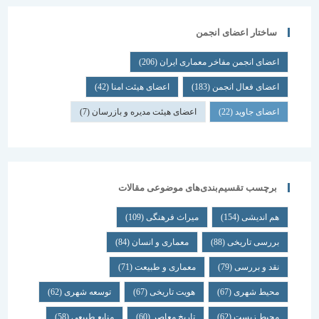
ساختار اعضای انجمن
اعضای انجمن مفاخر معماری ایران
(206)
اعضای فعال انجمن
(183)
اعضای هیئت امنا
(42)
اعضای جاوید
(22)
اعضای هیئت مدیره و بازرسان
(7)
برچسب تقسیم‌بندی‌های موضوعی مقالات
هم اندیشی
(154)
میراث فرهنگی
(109)
بررسی تاریخی
(88)
معماری و انسان
(84)
نقد و بررسی
(79)
معماری و طبیعت
(71)
محیط شهری
(67)
هویت تاریخی
(67)
توسعه شهری
(62)
محیط زیست
(62)
تاریخ معاصر
(60)
منابع طبیعی
(58)