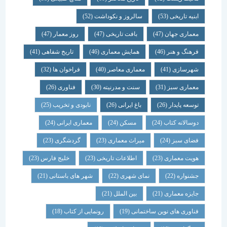
ابنیه تاریخی
(53)
سالروز و نکوداشت
(52)
معماری جهان
(47)
بافت تاریخی
(47)
روز معمار
(47)
فرهنگ و هنر
(46)
همایش معماری
(46)
تاریخ شفاهی
(41)
شهرسازی
(41)
معماری معاصر
(40)
فراخوان ها
(32)
معماری سبز
(31)
سنت و مدرنیته
(30)
فناوری
(26)
توسعه پایدار
(26)
باغ ایرانی
(26)
نابودی و تخریب
(25)
دوسالانه کتاب
(24)
مسکن
(24)
معماری ایرانی
(24)
فضای سبز
(24)
میراث معماری
(23)
گردشگری
(23)
هویت معماری
(23)
اطلاعات تاریخی
(23)
خلیج فارس
(23)
جشنواره
(22)
نمای شهری
(22)
شهر های باستانی
(21)
جایزه معماری
(21)
بین الملل
(21)
فناوری های نوین ساختمانی
(19)
رونمایی از کتاب
(18)