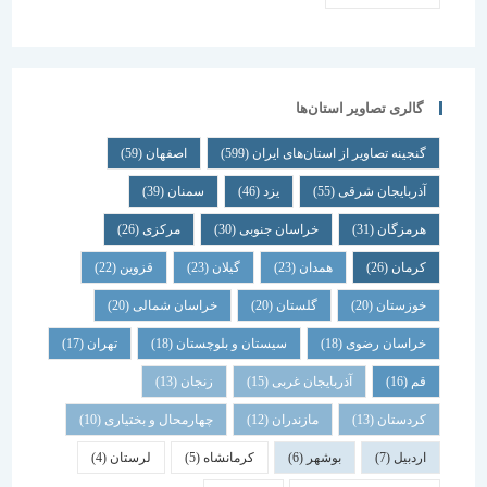
گالری تصاویر استان‌ها
گنجینه تصاویر از استان‌های ایران
(599)
اصفهان
(59)
آذربایجان شرقی
(55)
یزد
(46)
سمنان
(39)
هرمزگان
(31)
خراسان جنوبی
(30)
مرکزی
(26)
کرمان
(26)
همدان
(23)
گیلان
(23)
قزوین
(22)
خوزستان
(20)
گلستان
(20)
خراسان شمالی
(20)
خراسان رضوی
(18)
سیستان و بلوچستان
(18)
تهران
(17)
قم
(16)
آذربایجان غربی
(15)
زنجان
(13)
کردستان
(13)
مازندران
(12)
چهارمحال و بختیاری
(10)
اردبیل
(7)
بوشهر
(6)
کرمانشاه
(5)
لرستان
(4)