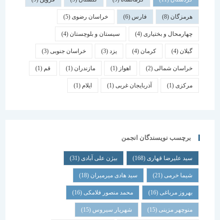
هرمزگان
(8)
فارس
(6)
خراسان رضوی
(5)
چهارمحال و بختیاری
(4)
سیستان و بلوچستان
(4)
گیلان
(4)
کرمان
(4)
یزد
(3)
خراسان جنوبی
(3)
خراسان شمالی
(2)
اهواز
(1)
مازندران
(1)
قم
(1)
مرکزی
(1)
آذربایجان غربی
(1)
ایلام
(1)
برچسب نویسندگان انجمن
سید علیرضا قهاری
(168)
بیژن علی آبادی
(31)
شیما خرمی
(21)
سید هادی میرمیران
(18)
بهروز مرباغی
(16)
محمد منصور فلامکی
(16)
منوچهر مزینی
(15)
شهریار سیروس
(15)