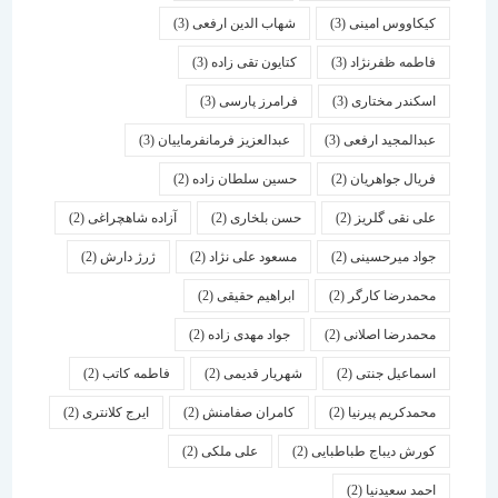
کیکاووس امینی
(3)
شهاب الدین ارفعی
(3)
فاطمه ظفرنژاد
(3)
کتایون تقی زاده
(3)
اسكندر مختاری
(3)
فرامرز پارسی
(3)
عبدالمجید ارفعی
(3)
عبدالعزیز فرمانفرماییان
(3)
فریال جواهریان
(2)
حسین سلطان زاده
(2)
علی نقی گلریز
(2)
حسن بلخاری
(2)
آزاده شاهچراغی
(2)
جواد میرحسینی
(2)
مسعود علی نژاد
(2)
ژرژ دارش
(2)
محمدرضا کارگر
(2)
ابراهیم حقیقی
(2)
محمدرضا اصلانی
(2)
جواد مهدی زاده
(2)
اسماعیل جنتی
(2)
شهریار قدیمی
(2)
فاطمه کاتب
(2)
محمدکریم پیرنیا
(2)
کامران صفامنش
(2)
ایرج کلانتری
(2)
کورش دیباج طباطبایی
(2)
علی ملکی
(2)
احمد سعیدنیا
(2)