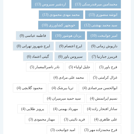
محمدامین میرفندرسکی
(13)
اردشیر سیروس
(13)
انوشه منصوری
(13)
محمد مهدی محمودی
(13)
سید محمد بهشتی
(12)
خوبچهر کشاورزی
(10)
امیر جوانبخت
(10)
یزدان هوشور
(10)
فاطمه عباسی
(9)
داریوش زمانی
(9)
ایرج اعتصام
(9)
ایرج شهروز تهرانی
(8)
فریبرز جبارنیا
(7)
سیروس باور
(6)
گیتی اعتماد
(6)
فرخ باور
(5)
جلیل اولیاء
(5)
نادر ناصرالمعمار
(5)
غزال کرامتی
(5)
محمد علی مرادی
(4)
ابوالحسن میرعمادی
(4)
ثریا بیرشک
(4)
محمود گلابچی
(4)
نسیم ایرانمنش
(4)
سید حمید میرمیران
(4)
ساناز افتخار زاده
(4)
مهرداد بهمنی
(4)
پرویز طلایی
(4)
علی طاهری
(4)
فرید نائینی
(3)
مهناز محمودی
(3)
فرخ محمدزاده مهر
(3)
امید جوانبخت
(3)