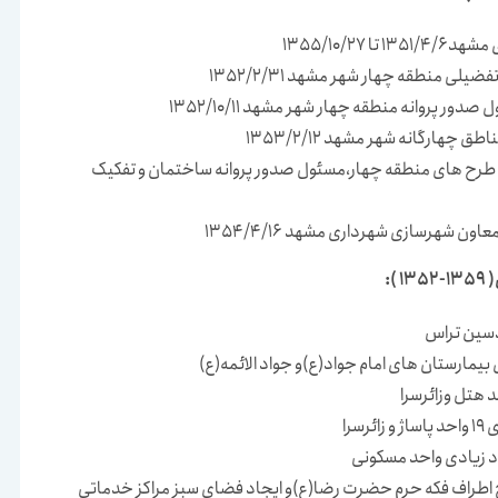
ا 1355/10/27
لی منطقه چهار شهر مشهد 1352/2/31
 پروانه منطقه چهار شهر مشهد 1352/10/11
چهارگانه شهر مشهد 1353/2/12
ه طرح های منطقه چهار،مسئول صدور پروانه ساختمان و تفکیک
ون شهرسازی شهرداری مشهد 1354/4/16
):
دسین تراس
یمارستان های امام جواد(ع)و جواد الائمه(ع)
سرا
د زیادی واحد مسکونی
 اطراف فکه حرم حضرت رضا(ع)و ایجاد فضای سبز مراکز خدماتی