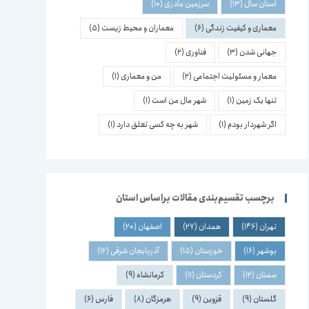
استان سال
(13)
سرزمین مادری
(10)
معماری و کیفیت زندگی
(6)
معماران و محیط زیست
(5)
جهانی شدن
(3)
فناوری
(2)
معمار و مسئولیت اجتماعی
(2)
من و معماری
(1)
تنها یک زمین
(1)
شهر مال من است
(1)
اگر شهردار بودم
(1)
شهر به چه کسی تعلق دارد
(1)
برچسب تقسیم‌بندی مقالات براساس استان
تهران
(146)
همدان
(27)
اصفهان
(20)
بوشهر
(16)
خوزستان
(15)
آذربایجان شرقی
(12)
سمنان
(12)
کردستان
(11)
کرمانشاه
(9)
گلستان
(9)
قزوین
(9)
هرمزگان
(8)
فارس
(6)