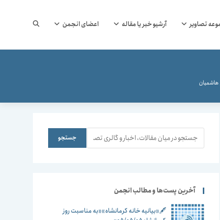
جستجوی
وعه تصاویر
آرشیو خبر یا مقاله
اعضای انجمن
وب
هاشمیان
سایت
جستجو
جستجو
را
آخرین پست‌ها و مطالب انجمن
🖋️«بیانیه خانه کرمانشاه»«به مناسبت روز