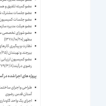
عضو کمیته تلفیق و هماهنگی 
عضو جلسات مشترک شهرداری
عضو جلسات کمیسیون ماده 5 قانون شورای عالی شهرساز
عضو هیئت مدیره سازمان عم
عضو شورای تخصصی مشور
مطهر (1378/10/20)
نظارت و پیگیری کارهای
بیرجند و نهبندان (1378/10/25)
عضو کمیسیون ارزیابی ام
رضوی درآیند(1379/3/8)
پروژه های اجرا شده در آ
آستان قدس رضوی
اجرای یک واحد گاوداری با ظریفیت 1600 رأس 