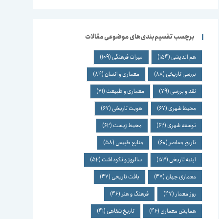
برچسب تقسیم‌بندی‌های موضوعی مقالات
هم اندیشی
(154)
میراث فرهنگی
(109)
بررسی تاریخی
(88)
معماری و انسان
(84)
نقد و بررسی
(79)
معماری و طبیعت
(71)
محیط شهری
(67)
هویت تاریخی
(67)
توسعه شهری
(62)
محیط زیست
(62)
تاریخ معاصر
(60)
منابع طبیعی
(58)
ابنیه تاریخی
(53)
سالروز و نکوداشت
(52)
معماری جهان
(47)
بافت تاریخی
(47)
روز معمار
(47)
فرهنگ و هنر
(46)
همایش معماری
(46)
تاریخ شفاهی
(41)