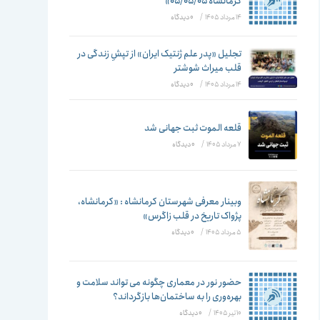
تغییر
کرمانشاه ۰۵/۰۵/۰۵»
14 مرداد 1405
/
۰ دیدگاه
تجلیل «پدر علم ژنتیک ایران» از تپشِ زندگی در
قلب میراث شوشتر
دهید
14 مرداد 1405
/
۰ دیدگاه
قلعه الموت ثبت جهانی شد
7 مرداد 1405
/
۰ دیدگاه
وبینار معرفی شهرستان کرمانشاه : «کرمانشاه،
پژواک تاریخ در قلب زاگرس»
5 مرداد 1405
/
۰ دیدگاه
حضور نور در معماری چگونه می تواند سلامت و
بهره‌وری را به ساختمان‌ها بازگرداند؟
10 تیر 1405
/
۰ دیدگاه