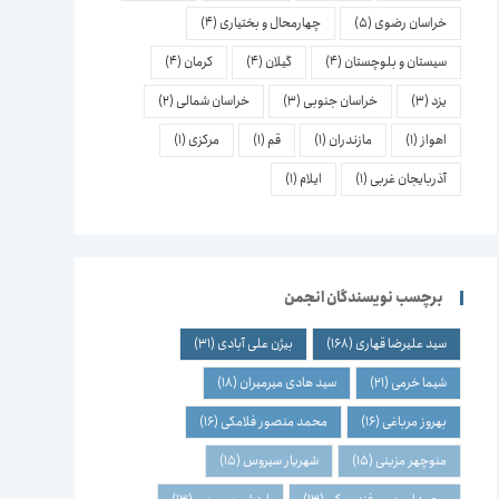
خراسان رضوی
(5)
چهارمحال و بختیاری
(4)
سیستان و بلوچستان
(4)
گیلان
(4)
کرمان
(4)
یزد
(3)
خراسان جنوبی
(3)
خراسان شمالی
(2)
اهواز
(1)
مازندران
(1)
قم
(1)
مرکزی
(1)
آذربایجان غربی
(1)
ایلام
(1)
برچسب نویسندگان انجمن
سید علیرضا قهاری
(168)
بیژن علی آبادی
(31)
شیما خرمی
(21)
سید هادی میرمیران
(18)
بهروز مرباغی
(16)
محمد منصور فلامکی
(16)
منوچهر مزینی
(15)
شهریار سیروس
(15)