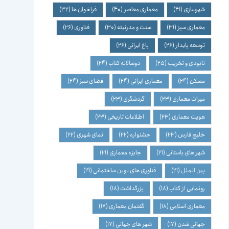
شهرسازی
(41)
معماری معاصر
(40)
فراخوان ها
(32)
معماری سبز
(31)
سنت و مدرنیته
(30)
فناوری
(26)
توسعه پایدار
(26)
باغ ایرانی
(26)
نابودی و تخریب
(25)
دوسالانه کتاب
(24)
مسکن
(24)
معماری ایرانی
(24)
فضای سبز
(24)
میراث معماری
(23)
گردشگری
(23)
هویت معماری
(23)
اطلاعات تاریخی
(23)
خلیج فارس
(23)
جشنواره
(22)
نمای شهری
(22)
شهر های باستانی
(21)
جایزه معماری
(21)
بین الملل
(21)
فناوری های نوین ساختمانی
(19)
رونمایی از کتاب
(18)
بزرگداشت
(18)
معماری اسلامی
(18)
گفتمان معماری
(17)
جهانی شدن
(17)
شهر های جهانی
(17)