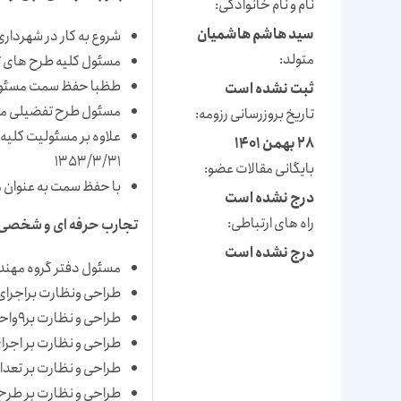
نام و نام خانوادگی:
سید هاشم هاشمیان
شروع به کار در شهرداری مشهد1351/4/6 ت
متولد:
مسئول کلیه طرح های تفضی
طظبا حفظ سمت مسئول صدور
ثبت نشده است
مسئول طرح تفضیلی مناطق 
تاریخ بروزرسانی رزومه:
علاوه بر مسئولیت کلی
28 بهمن 1401
1353/3/31
بایگانی مقالات عضو:
با حفظ سمت به عنوان معا
درج نشده است
راه های ارتباطی:
تجارب حرفه ای و شخصی( 1359-1352 
درج نشده است
مسئول دفتر گروه مهن
طراحی ونظارت براجرای ب
طراحی و نظارت بر9واحد هتل وزائرسرا
طراحی و نظارت بر اجرای 19 واحد پاساژ و زائر
طراحی و نظارت بر تعدا
طراحی و نظارت بر طرح