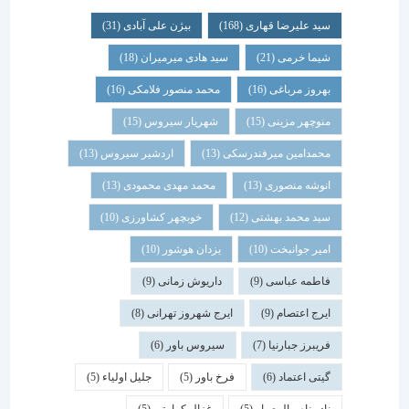
سید علیرضا قهاری
(168)
بیژن علی آبادی
(31)
شیما خرمی
(21)
سید هادی میرمیران
(18)
بهروز مرباغی
(16)
محمد منصور فلامکی
(16)
منوچهر مزینی
(15)
شهریار سیروس
(15)
محمدامین میرفندرسکی
(13)
اردشیر سیروس
(13)
انوشه منصوری
(13)
محمد مهدی محمودی
(13)
سید محمد بهشتی
(12)
خوبچهر کشاورزی
(10)
امیر جوانبخت
(10)
یزدان هوشور
(10)
فاطمه عباسی
(9)
داریوش زمانی
(9)
ایرج اعتصام
(9)
ایرج شهروز تهرانی
(8)
فریبرز جبارنیا
(7)
سیروس باور
(6)
گیتی اعتماد
(6)
فرخ باور
(5)
جلیل اولیاء
(5)