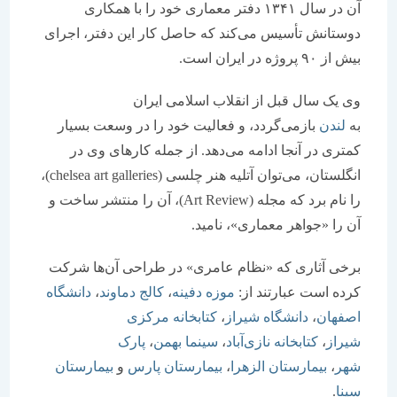
آن در سال ۱۳۴۱ دفتر معماری خود را با همکاری
وستانش تأسیس می‌کند که حاصل کار این دفتر، اجرای
از ۹۰ پروژه در ایران است.
ی یک سال قبل از انقلاب اسلامی ایران
ه
لندن
بازمی‌گردد، و فعالیت خود را در وسعت بسیار
متری در آنجا ادامه می‌دهد. از جمله کارهای وی در
انگلستان، می‌توان آتلیه هنر چلسی (chelsea art galleries)،
را نام برد که مجله (Art Review)، آن را منتشر ساخت و
ن را «جواهر معماری»، نامید.
رخی آثاری که «نظام عامری» در طراحی آن‌ها شرکت
رده است عبارتند از:
موزه دفینه
،
کالج دماوند
،
دانشگاه
صفهان
،
دانشگاه شیراز
،
کتابخانه مرکزی
یراز
،
کتابخانه نازی‌آباد
،
سینما بهمن
،
پارک
هر
،
بیمارستان الزهرا
،
بیمارستان پارس
و
بیمارستان
ینا
.