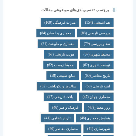
برچسب تقسیم‌بندی‌های موضوعی مقالات
هم اندیشی
(154)
میراث فرهنگی
(109)
بررسی تاریخی
(88)
معماری و انسان
(84)
نقد و بررسی
(79)
معماری و طبیعت
(71)
محیط شهری
(67)
هویت تاریخی
(67)
توسعه شهری
(62)
محیط زیست
(62)
تاریخ معاصر
(60)
منابع طبیعی
(58)
ابنیه تاریخی
(53)
سالروز و نکوداشت
(52)
معماری جهان
(47)
بافت تاریخی
(47)
روز معمار
(47)
فرهنگ و هنر
(46)
همایش معماری
(46)
تاریخ شفاهی
(41)
شهرسازی
(41)
معماری معاصر
(40)