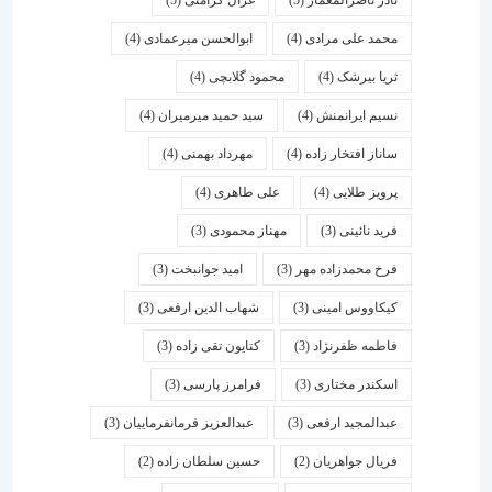
نادر ناصرالمعمار
(5)
غزال کرامتی
(5)
محمد علی مرادی
(4)
ابوالحسن میرعمادی
(4)
ثریا بیرشک
(4)
محمود گلابچی
(4)
نسیم ایرانمنش
(4)
سید حمید میرمیران
(4)
ساناز افتخار زاده
(4)
مهرداد بهمنی
(4)
پرویز طلایی
(4)
علی طاهری
(4)
فرید نائینی
(3)
مهناز محمودی
(3)
فرخ محمدزاده مهر
(3)
امید جوانبخت
(3)
کیکاووس امینی
(3)
شهاب الدین ارفعی
(3)
فاطمه ظفرنژاد
(3)
کتایون تقی زاده
(3)
اسكندر مختاری
(3)
فرامرز پارسی
(3)
عبدالمجید ارفعی
(3)
عبدالعزیز فرمانفرماییان
(3)
فریال جواهریان
(2)
حسین سلطان زاده
(2)