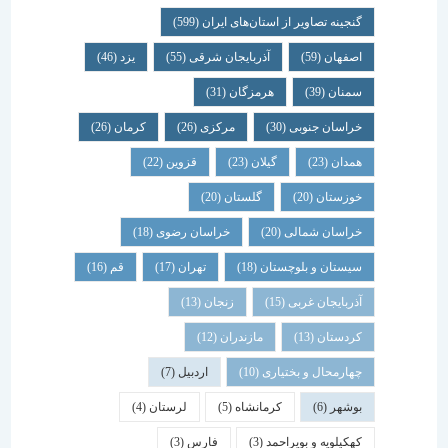
گنجینه تصاویر از استان‌های ایران
(599)
اصفهان
(59)
آذربایجان شرقی
(55)
یزد
(46)
سمنان
(39)
هرمزگان
(31)
خراسان جنوبی
(30)
مرکزی
(26)
کرمان
(26)
همدان
(23)
گیلان
(23)
قزوین
(22)
خوزستان
(20)
گلستان
(20)
خراسان شمالی
(20)
خراسان رضوی
(18)
سیستان و بلوچستان
(18)
تهران
(17)
قم
(16)
آذربایجان غربی
(15)
زنجان
(13)
کردستان
(13)
مازندران
(12)
چهارمحال و بختیاری
(10)
اردبیل
(7)
بوشهر
(6)
کرمانشاه
(5)
لرستان
(4)
کهکیلویه و بویراحمد
(3)
فارس
(3)