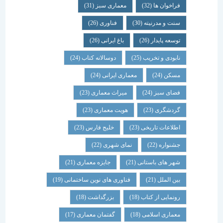
فراخوان ها
(32)
معماری سبز
(31)
سنت و مدرنیته
(30)
فناوری
(26)
توسعه پایدار
(26)
باغ ایرانی
(26)
نابودی و تخریب
(25)
دوسالانه کتاب
(24)
مسکن
(24)
معماری ایرانی
(24)
فضای سبز
(24)
میراث معماری
(23)
گردشگری
(23)
هویت معماری
(23)
اطلاعات تاریخی
(23)
خلیج فارس
(23)
جشنواره
(22)
نمای شهری
(22)
شهر های باستانی
(21)
جایزه معماری
(21)
بین الملل
(21)
فناوری های نوین ساختمانی
(19)
رونمایی از کتاب
(18)
بزرگداشت
(18)
معماری اسلامی
(18)
گفتمان معماری
(17)