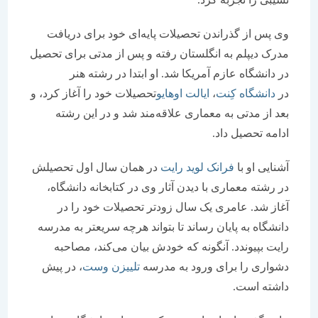
ی پس از گذراندن تحصیلات پایه‌ای خود برای دریافت
درک دیپلم به انگلستان رفته و پس از مدتی برای تحصیل
ر دانشگاه عازم آمریکا شد. او ابتدا در رشته هنر
ر
دانشگاه کِنت
،
ایالت اوهایو
تحصیلات خود را آغاز کرد، و
عد از مدتی به معماری علاقه‌مند شد و در این رشته
دامه تحصیل داد.
شنایی او با
فرانک لوید رایت
در همان سال اول تحصیلش
ر رشته معماری با دیدن آثار وی در کتابخانه دانشگاه،
غاز شد. عامری یک سال زودتر تحصیلات خود را در
انشگاه به پایان رساند تا بتواند هرچه سریعتر به مدرسه
ایت بپیوندد. آنگونه که خودش بیان می‌کند، مصاحبه
شواری را برای ورود به مدرسه
تلییزن وست
، در پیش
اشته است.