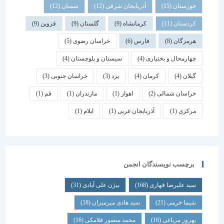
خوزستان
(15)
آذربایجان شرقی
(12)
سمنان
(12)
کردستان
(11)
کرمانشاه
(9)
گلستان
(9)
قزوین
(9)
هرمزگان
(8)
فارس
(6)
خراسان رضوی
(5)
چهارمحال و بختیاری
(4)
سیستان و بلوچستان
(4)
گیلان
(4)
کرمان
(4)
یزد
(3)
خراسان جنوبی
(3)
خراسان شمالی
(2)
اهواز
(1)
مازندران
(1)
قم
(1)
مرکزی
(1)
آذربایجان غربی
(1)
ایلام
(1)
برچسب نویسندگان انجمن
سید علیرضا قهاری
(168)
بیژن علی آبادی
(31)
شیما خرمی
(21)
سید هادی میرمیران
(18)
بهروز مرباغی
(16)
محمد منصور فلامکی
(16)