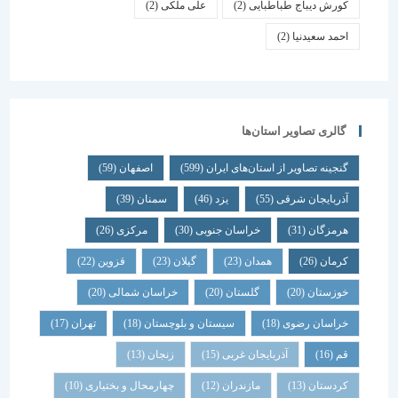
کورش دیباج طباطبایی
(2)
علی ملکی
(2)
احمد سعیدنیا
(2)
گالری تصاویر استان‌ها
گنجینه تصاویر از استان‌های ایران
(599)
اصفهان
(59)
آذربایجان شرقی
(55)
یزد
(46)
سمنان
(39)
هرمزگان
(31)
خراسان جنوبی
(30)
مرکزی
(26)
کرمان
(26)
همدان
(23)
گیلان
(23)
قزوین
(22)
خوزستان
(20)
گلستان
(20)
خراسان شمالی
(20)
خراسان رضوی
(18)
سیستان و بلوچستان
(18)
تهران
(17)
قم
(16)
آذربایجان غربی
(15)
زنجان
(13)
کردستان
(13)
مازندران
(12)
چهارمحال و بختیاری
(10)