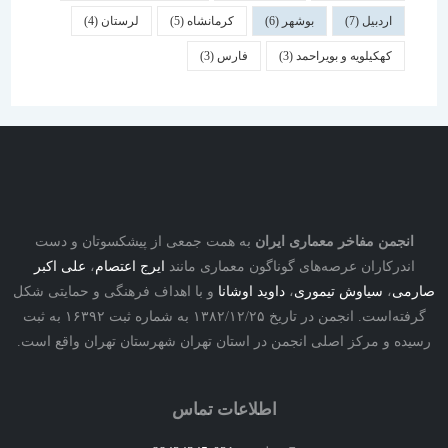
اردبیل
(7)
بوشهر
(6)
کرمانشاه
(5)
لرستان
(4)
کهکیلویه و بویراحمد
(3)
فارس
(3)
نجمن مفاخر معماری ایران
به همت جمعی از پیشکسوتان و دست
درکاران عرصه‌های گوناگون معماری مانند
ایرج اعتصام
،
علی اکبر
ی
،
سیاوش تیموری
،
داوید اوشانا
و با اهداف فرهنگی و حمایتی شکل
گرفته‌است. انجمن در تاریخ ۱۳۸۲/۱۲/۲۵ به شماره ثبت ۱۶۳۹۲ به ثبت
ه و مرکز اصلی انجمن در استان تهران شهرستان تهران واقع است.
اطلاعات تماس