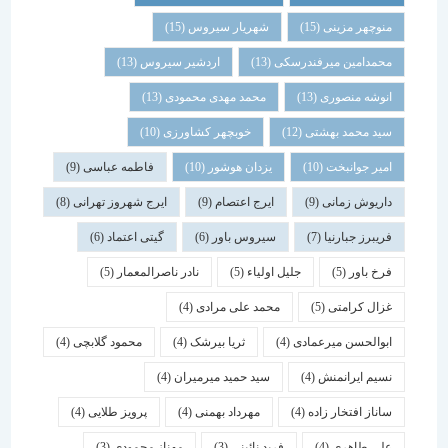
منوچهر مزینی
(15)
شهریار سیروس
(15)
محمدامین میرفندرسکی
(13)
اردشیر سیروس
(13)
انوشه منصوری
(13)
محمد مهدی محمودی
(13)
سید محمد بهشتی
(12)
خوبچهر کشاورزی
(10)
امیر جوانبخت
(10)
یزدان هوشور
(10)
فاطمه عباسی
(9)
داریوش زمانی
(9)
ایرج اعتصام
(9)
ایرج شهروز تهرانی
(8)
فریبرز جبارنیا
(7)
سیروس باور
(6)
گیتی اعتماد
(6)
فرخ باور
(5)
جلیل اولیاء
(5)
نادر ناصرالمعمار
(5)
غزال کرامتی
(5)
محمد علی مرادی
(4)
ابوالحسن میرعمادی
(4)
ثریا بیرشک
(4)
محمود گلابچی
(4)
نسیم ایرانمنش
(4)
سید حمید میرمیران
(4)
ساناز افتخار زاده
(4)
مهرداد بهمنی
(4)
پرویز طلایی
(4)
علی طاهری
(4)
فرید نائینی
(3)
مهناز محمودی
(3)