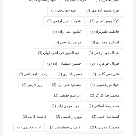
فرخ محمدزاده مهر
(3)
امید جوانبخت
(3)
کیکاووس امینی
(3)
شهاب الدین ارفعی
(3)
فاطمه ظفرنژاد
(3)
کتایون تقی زاده
(3)
اسكندر مختاری
(3)
فرامرز پارسی
(3)
عبدالمجید ارفعی
(3)
عبدالعزیز فرمانفرماییان
(3)
فریال جواهریان
(2)
حسین سلطان زاده
(2)
علی نقی گلریز
(2)
حسن بلخاری
(2)
آزاده شاهچراغی
(2)
جواد میرحسینی
(2)
مسعود علی نژاد
(2)
ژرژ دارش
(2)
محمدرضا کارگر
(2)
ابراهیم حقیقی
(2)
محمدرضا اصلانی
(2)
جواد مهدی زاده
(2)
اسماعیل جنتی
(2)
شهریار قدیمی
(2)
فاطمه کاتب
(2)
محمدکریم پیرنیا
(2)
کامران صفامنش
(2)
ایرج کلانتری
(2)