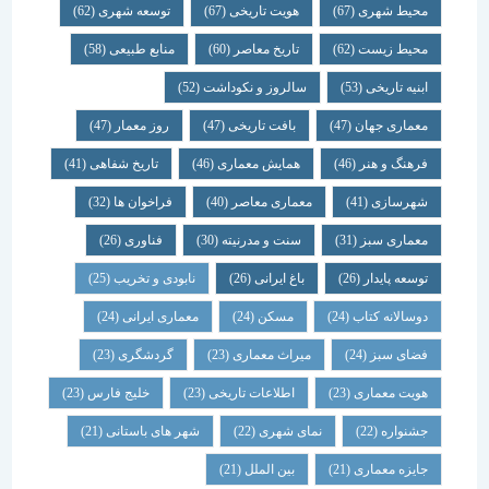
محیط شهری
(67)
هویت تاریخی
(67)
توسعه شهری
(62)
محیط زیست
(62)
تاریخ معاصر
(60)
منابع طبیعی
(58)
ابنیه تاریخی
(53)
سالروز و نکوداشت
(52)
معماری جهان
(47)
بافت تاریخی
(47)
روز معمار
(47)
فرهنگ و هنر
(46)
همایش معماری
(46)
تاریخ شفاهی
(41)
شهرسازی
(41)
معماری معاصر
(40)
فراخوان ها
(32)
معماری سبز
(31)
سنت و مدرنیته
(30)
فناوری
(26)
توسعه پایدار
(26)
باغ ایرانی
(26)
نابودی و تخریب
(25)
دوسالانه کتاب
(24)
مسکن
(24)
معماری ایرانی
(24)
فضای سبز
(24)
میراث معماری
(23)
گردشگری
(23)
هویت معماری
(23)
اطلاعات تاریخی
(23)
خلیج فارس
(23)
جشنواره
(22)
نمای شهری
(22)
شهر های باستانی
(21)
جایزه معماری
(21)
بین الملل
(21)