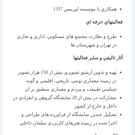
همكاري با موسسه اوربيس 1357
فعاليتهاي حرفه اي
طرح و نظارت مجتمع هاي مسكوني، اداري و تجاري
در تهران و شهرستان ها
آثار تاليفي و ساير فعاليتها
تهيه و تدوين آرشيو تصويري بيش از 150 هزار تصوير
در زمينه معماري بومي، تاريخي، اقليمي و گونه
شناسي طبيعت و مردم و معماري منطبق بر آن
مشاركت در بيش از 20 نمايشگاه گروهي و انفرادي در
داخل و خارج از كشور
تشكيل چندين نمايشگاه از فراورده هاي طراحي و
اجرا شده در زمينه هنرهاي كاربردي مبلمان داخلي