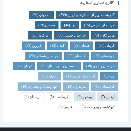
گالری تصاویر استان‌ها
گنجینه تصاویر از استان‌های ایران
(599)
اصفهان
(59)
آذربایجان شرقی
(55)
یزد
(46)
سمنان
(39)
هرمزگان
(31)
خراسان جنوبی
(30)
مرکزی
(26)
کرمان
(26)
همدان
(23)
گیلان
(23)
قزوین
(22)
خوزستان
(20)
گلستان
(20)
خراسان شمالی
(20)
خراسان رضوی
(18)
سیستان و بلوچستان
(18)
تهران
(17)
قم
(16)
آذربایجان غربی
(15)
زنجان
(13)
کردستان
(13)
مازندران
(12)
چهارمحال و بختیاری
(10)
اردبیل
(7)
بوشهر
(6)
کرمانشاه
(5)
لرستان
(4)
کهکیلویه و بویراحمد
(3)
فارس
(3)