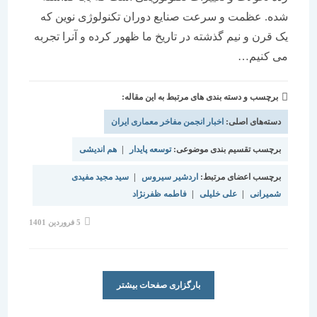
شده. عظمت و سرعت صنایع دوران تکنولوژی نوین که
یک قرن و نیم گذشته در تاریخ ما ظهور کرده و آنرا تجربه
می کنیم…
برچسب و دسته بندی های مرتبط به این مقاله:
دسته‌های اصلی:
اخبار انجمن مفاخر معماری ایران
برچسب تقسیم بندی موضوعی:
توسعه پایدار
|
هم اندیشی
برچسب اعضای مرتبط:
اردشیر سیروس
|
سید مجید مفیدی
شمیرانی
|
علی خلیلی
|
فاطمه ظفرنژاد
نوشته
5 فروردین 1401
منتشر
شده
است:
بارگزاری صفحات بیشتر