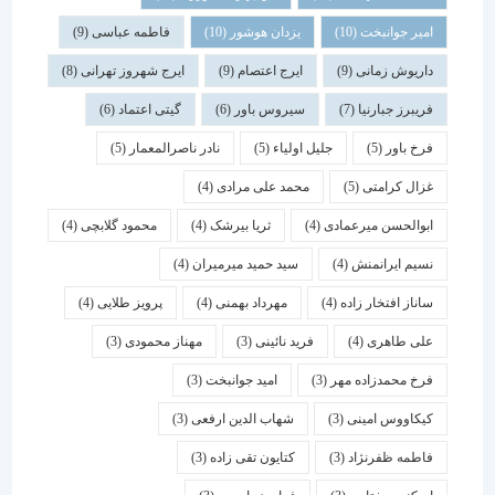
امیر جوانبخت
(10)
یزدان هوشور
(10)
فاطمه عباسی
(9)
داریوش زمانی
(9)
ایرج اعتصام
(9)
ایرج شهروز تهرانی
(8)
فریبرز جبارنیا
(7)
سیروس باور
(6)
گیتی اعتماد
(6)
فرخ باور
(5)
جلیل اولیاء
(5)
نادر ناصرالمعمار
(5)
غزال کرامتی
(5)
محمد علی مرادی
(4)
ابوالحسن میرعمادی
(4)
ثریا بیرشک
(4)
محمود گلابچی
(4)
نسیم ایرانمنش
(4)
سید حمید میرمیران
(4)
ساناز افتخار زاده
(4)
مهرداد بهمنی
(4)
پرویز طلایی
(4)
علی طاهری
(4)
فرید نائینی
(3)
مهناز محمودی
(3)
فرخ محمدزاده مهر
(3)
امید جوانبخت
(3)
کیکاووس امینی
(3)
شهاب الدین ارفعی
(3)
فاطمه ظفرنژاد
(3)
کتایون تقی زاده
(3)