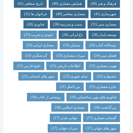
فرهنگ و هنر
(46)
همایش معماری
(46)
تاریخ شفاهی
(41)
شهرسازی
(41)
معماری معاصر
(40)
فراخوان ها
(32)
معماری سبز
(31)
سنت و مدرنیته
(30)
فناوری
(26)
توسعه پایدار
(26)
باغ ایرانی
(26)
نابودی و تخریب
(25)
دوسالانه کتاب
(24)
مسکن
(24)
معماری ایرانی
(24)
فضای سبز
(24)
میراث معماری
(23)
گردشگری
(23)
هویت معماری
(23)
اطلاعات تاریخی
(23)
خلیج فارس
(23)
جشنواره
(22)
نمای شهری
(22)
شهر های باستانی
(21)
جایزه معماری
(21)
بین الملل
(21)
فناوری های نوین ساختمانی
(19)
رونمایی از کتاب
(18)
بزرگداشت
(18)
معماری اسلامی
(18)
گفتمان معماری
(17)
جهانی شدن
(17)
شهر های جهانی
(17)
میراث جهانی
(17)