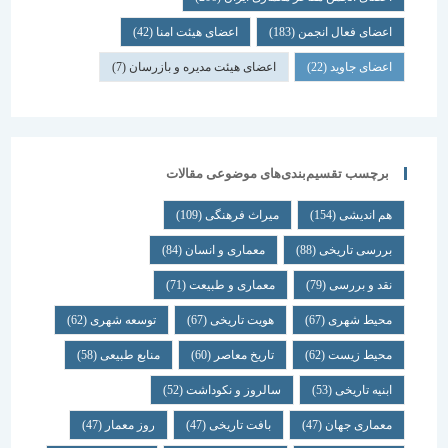
اعضای فعال انجمن
(183)
اعضای هیئت امنا
(42)
اعضای جاوید
(22)
اعضای هیئت مدیره و بازرسان
(7)
برچسب تقسیم‌بندی‌های موضوعی مقالات
هم اندیشی
(154)
میراث فرهنگی
(109)
بررسی تاریخی
(88)
معماری و انسان
(84)
نقد و بررسی
(79)
معماری و طبیعت
(71)
محیط شهری
(67)
هویت تاریخی
(67)
توسعه شهری
(62)
محیط زیست
(62)
تاریخ معاصر
(60)
منابع طبیعی
(58)
ابنیه تاریخی
(53)
سالروز و نکوداشت
(52)
معماری جهان
(47)
بافت تاریخی
(47)
روز معمار
(47)