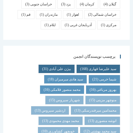
گیلان
(4)
کرمان
(4)
یزد
(3)
خراسان جنوبی
(3)
خراسان شمالی
(2)
اهواز
(1)
مازندران
(1)
قم
(1)
مرکزی
(1)
آذربایجان غربی
(1)
ایلام
(1)
برچسب نویسندگان انجمن
سید علیرضا قهاری
(168)
بیژن علی آبادی
(31)
شیما خرمی
(21)
سید هادی میرمیران
(18)
بهروز مرباغی
(16)
محمد منصور فلامکی
(16)
منوچهر مزینی
(15)
شهریار سیروس
(15)
محمدامین میرفندرسکی
(13)
اردشیر سیروس
(13)
انوشه منصوری
(13)
محمد مهدی محمودی
(13)
سید محمد بهشتی
(12)
خوبچهر کشاورزی
(10)