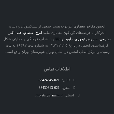
نجمن مفاخر معماری ایران
به همت جمعی از پیشکسوتان و دست
درکاران عرصه‌های گوناگون معماری مانند
ایرج اعتصام
،
علی اکبر
ی
،
سیاوش تیموری
،
داوید اوشانا
و با اهداف فرهنگی و حمایتی شکل
گرفته‌است. انجمن در تاریخ ۱۳۸۲/۱۲/۲۵ به شماره ثبت ۱۶۳۹۲ به ثبت
ه و مرکز اصلی انجمن در استان تهران شهرستان تهران واقع است.
اطلاعات تماس
تلفن:
021-88424345
تلفن:
021-88430313
ایمیل:
info(atsign)ammi.ir