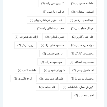
فاطمه ظفرنژاد
(3)
کتایون تقی زاده
(3)
اسكندر مختاری
(3)
فرامرز پارسی
(3)
عبدالمجید ارفعی
(3)
عبدالعزیز فرمانفرماییان
(3)
فریال جواهریان
(2)
حسین سلطان زاده
(2)
علی نقی گلریز
(2)
حسن بلخاری
(2)
آزاده شاهچراغی
(2)
جواد میرحسینی
(2)
مسعود علی نژاد
(2)
ژرژ دارش
(2)
محمدرضا کارگر
(2)
ابراهیم حقیقی
(2)
محمدرضا اصلانی
(2)
جواد مهدی زاده
(2)
اسماعیل جنتی
(2)
شهریار قدیمی
(2)
فاطمه کاتب
(2)
محمدکریم پیرنیا
(2)
کامران صفامنش
(2)
ایرج کلانتری
(2)
کورش دیباج طباطبایی
(2)
علی ملکی
(2)
احمد سعیدنیا
(2)