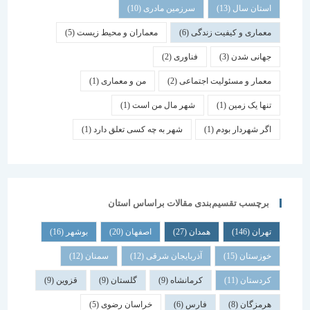
استان سال
(13)
سرزمین مادری
(10)
معماری و کیفیت زندگی
(6)
معماران و محیط زیست
(5)
جهانی شدن
(3)
فناوری
(2)
معمار و مسئولیت اجتماعی
(2)
من و معماری
(1)
تنها یک زمین
(1)
شهر مال من است
(1)
اگر شهردار بودم
(1)
شهر به چه کسی تعلق دارد
(1)
برچسب تقسیم‌بندی مقالات براساس استان
تهران
(146)
همدان
(27)
اصفهان
(20)
بوشهر
(16)
خوزستان
(15)
آذربایجان شرقی
(12)
سمنان
(12)
کردستان
(11)
کرمانشاه
(9)
گلستان
(9)
قزوین
(9)
هرمزگان
(8)
فارس
(6)
خراسان رضوی
(5)