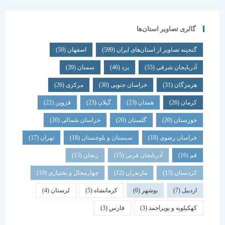
گالری تصاویر استان‌ها
گنجینه تصاویر از استان‌های ایران
(599)
اصفهان
(59)
آذربایجان شرقی
(55)
یزد
(46)
سمنان
(39)
هرمزگان
(31)
خراسان جنوبی
(30)
مرکزی
(26)
کرمان
(26)
همدان
(23)
گیلان
(23)
قزوین
(22)
خوزستان
(20)
گلستان
(20)
خراسان شمالی
(20)
خراسان رضوی
(18)
سیستان و بلوچستان
(18)
تهران
(17)
قم
(16)
آذربایجان غربی
(15)
زنجان
(13)
کردستان
(13)
مازندران
(12)
چهارمحال و بختیاری
(10)
اردبیل
(7)
بوشهر
(6)
کرمانشاه
(5)
لرستان
(4)
کهکیلویه و بویراحمد
(3)
فارس
(3)