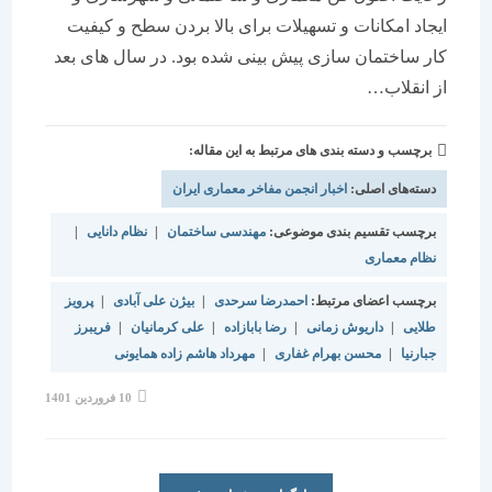
ایجاد امکانات و تسهیلات برای بالا بردن سطح و کیفیت
کار ساختمان سازی پیش بینی شده بود. در سال های بعد
از انقلاب…
برچسب و دسته بندی های مرتبط به این مقاله:
دسته‌های اصلی:
اخبار انجمن مفاخر معماری ایران
برچسب تقسیم بندی موضوعی:
مهندسی ساختمان
|
نظام دانایی
|
نظام معماری
برچسب اعضای مرتبط:
احمدرضا سرحدی
|
بیژن علی آبادی
|
پرویز
طلایی
|
داریوش زمانی
|
رضا بابازاده
|
علی کرمانیان
|
فریبرز
جبارنیا
|
محسن بهرام غفاری
|
مهرداد هاشم زاده همایونی
نوشته
10 فروردین 1401
منتشر
شده
است: