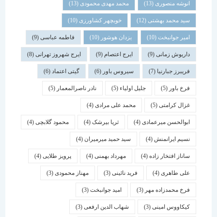
انوشه منصوری
(13)
محمد مهدی محمودی
(13)
سید محمد بهشتی
(12)
خوبچهر کشاورزی
(10)
امیر جوانبخت
(10)
یزدان هوشور
(10)
فاطمه عباسی
(9)
داریوش زمانی
(9)
ایرج اعتصام
(9)
ایرج شهروز تهرانی
(8)
فریبرز جبارنیا
(7)
سیروس باور
(6)
گیتی اعتماد
(6)
فرخ باور
(5)
جلیل اولیاء
(5)
نادر ناصرالمعمار
(5)
غزال کرامتی
(5)
محمد علی مرادی
(4)
ابوالحسن میرعمادی
(4)
ثریا بیرشک
(4)
محمود گلابچی
(4)
نسیم ایرانمنش
(4)
سید حمید میرمیران
(4)
ساناز افتخار زاده
(4)
مهرداد بهمنی
(4)
پرویز طلایی
(4)
علی طاهری
(4)
فرید نائینی
(3)
مهناز محمودی
(3)
فرخ محمدزاده مهر
(3)
امید جوانبخت
(3)
کیکاووس امینی
(3)
شهاب الدین ارفعی
(3)