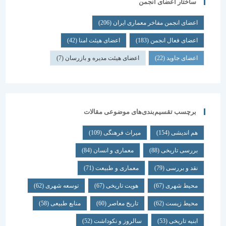
ساختار اعضای انجمن
اعضای انجمن مفاخر معماری ایران
(206)
اعضای فعال انجمن
(183)
اعضای هیئت امنا
(42)
اعضای جاوید
(22)
اعضای هیئت مدیره و بازرسان
(7)
برچسب تقسیم‌بندی‌های موضوعی مقالات
هم اندیشی
(154)
میراث فرهنگی
(109)
بررسی تاریخی
(88)
معماری و انسان
(84)
نقد و بررسی
(79)
معماری و طبیعت
(71)
محیط شهری
(67)
هویت تاریخی
(67)
توسعه شهری
(62)
محیط زیست
(62)
تاریخ معاصر
(60)
منابع طبیعی
(58)
ابنیه تاریخی
(53)
سالروز و نکوداشت
(52)