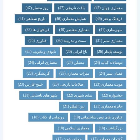
معماری جهان
(47)
بافت تاریخی
(47)
روز معمار
(47)
فرهنگ و هنر
(46)
همایش معماری
(46)
تاریخ شفاهی
(41)
شهرسازی
(41)
معماری معاصر
(40)
فراخوان ها
(32)
معماری سبز
(31)
سنت و مدرنیته
(30)
فناوری
(26)
توسعه پایدار
(26)
باغ ایرانی
(26)
نابودی و تخریب
(25)
دوسالانه کتاب
(24)
مسکن
(24)
معماری ایرانی
(24)
فضای سبز
(24)
میراث معماری
(23)
گردشگری
(23)
هویت معماری
(23)
اطلاعات تاریخی
(23)
خلیج فارس
(23)
جشنواره
(22)
نمای شهری
(22)
شهر های باستانی
(21)
جایزه معماری
(21)
بین الملل
(21)
فناوری های نوین ساختمانی
(19)
رونمایی از کتاب
(18)
بزرگداشت
(18)
معماری اسلامی
(18)
گفتمان معماری
(17)
جهانی شدن
(17)