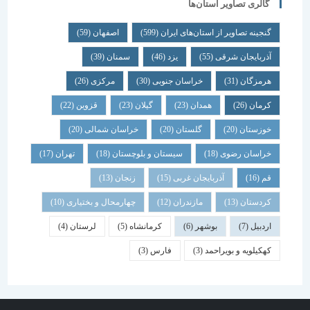
گالری تصاویر استان‌ها
گنجینه تصاویر از استان‌های ایران
(599)
اصفهان
(59)
آذربایجان شرقی
(55)
یزد
(46)
سمنان
(39)
هرمزگان
(31)
خراسان جنوبی
(30)
مرکزی
(26)
کرمان
(26)
همدان
(23)
گیلان
(23)
قزوین
(22)
خوزستان
(20)
گلستان
(20)
خراسان شمالی
(20)
خراسان رضوی
(18)
سیستان و بلوچستان
(18)
تهران
(17)
قم
(16)
آذربایجان غربی
(15)
زنجان
(13)
کردستان
(13)
مازندران
(12)
چهارمحال و بختیاری
(10)
اردبیل
(7)
بوشهر
(6)
کرمانشاه
(5)
لرستان
(4)
کهکیلویه و بویراحمد
(3)
فارس
(3)