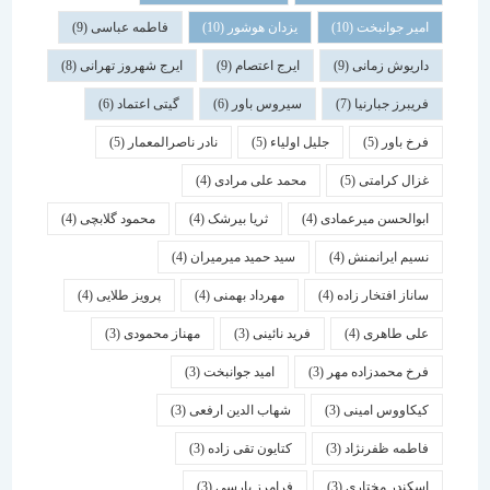
امیر جوانبخت
(10)
یزدان هوشور
(10)
فاطمه عباسی
(9)
داریوش زمانی
(9)
ایرج اعتصام
(9)
ایرج شهروز تهرانی
(8)
فریبرز جبارنیا
(7)
سیروس باور
(6)
گیتی اعتماد
(6)
فرخ باور
(5)
جلیل اولیاء
(5)
نادر ناصرالمعمار
(5)
غزال کرامتی
(5)
محمد علی مرادی
(4)
ابوالحسن میرعمادی
(4)
ثریا بیرشک
(4)
محمود گلابچی
(4)
نسیم ایرانمنش
(4)
سید حمید میرمیران
(4)
ساناز افتخار زاده
(4)
مهرداد بهمنی
(4)
پرویز طلایی
(4)
علی طاهری
(4)
فرید نائینی
(3)
مهناز محمودی
(3)
فرخ محمدزاده مهر
(3)
امید جوانبخت
(3)
کیکاووس امینی
(3)
شهاب الدین ارفعی
(3)
فاطمه ظفرنژاد
(3)
کتایون تقی زاده
(3)
اسكندر مختاری
(3)
فرامرز پارسی
(3)