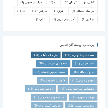
گیلان
(4)
کرمان
(4)
یزد
(3)
خراسان جنوبی
(3)
خراسان شمالی
(2)
اهواز
(1)
مازندران
(1)
قم
(1)
مرکزی
(1)
آذربایجان غربی
(1)
ایلام
(1)
برچسب نویسندگان انجمن
سید علیرضا قهاری
(168)
بیژن علی آبادی
(31)
شیما خرمی
(21)
سید هادی میرمیران
(18)
بهروز مرباغی
(16)
محمد منصور فلامکی
(16)
منوچهر مزینی
(15)
شهریار سیروس
(15)
محمدامین میرفندرسکی
(13)
اردشیر سیروس
(13)
انوشه منصوری
(13)
محمد مهدی محمودی
(13)
سید محمد بهشتی
(12)
خوبچهر کشاورزی
(10)