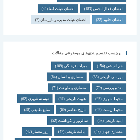
اعضای فعال انجمن
(183)
اعضای هیئت امنا
(42)
اعضای جاوید
(22)
اعضای هیئت مدیره و بازرسان
(7)
برچسب تقسیم‌بندی‌های موضوعی مقالات
هم اندیشی
(154)
میراث فرهنگی
(109)
بررسی تاریخی
(88)
معماری و انسان
(84)
نقد و بررسی
(79)
معماری و طبیعت
(71)
محیط شهری
(67)
هویت تاریخی
(67)
توسعه شهری
(62)
محیط زیست
(62)
تاریخ معاصر
(60)
منابع طبیعی
(58)
ابنیه تاریخی
(53)
سالروز و نکوداشت
(52)
معماری جهان
(47)
بافت تاریخی
(47)
روز معمار
(47)