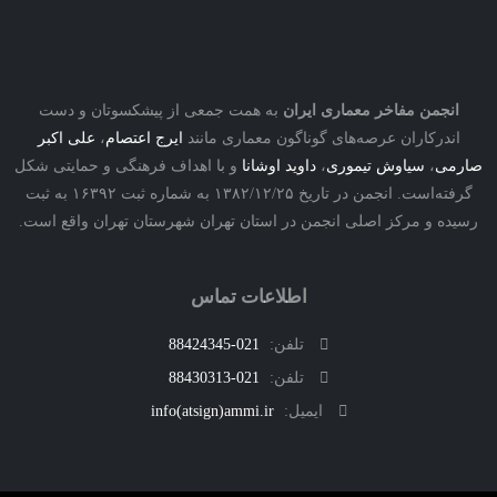
نجمن مفاخر معماری ایران
به همت جمعی از پیشکسوتان و دست
درکاران عرصه‌های گوناگون معماری مانند
ایرج اعتصام
،
علی اکبر
ی
،
سیاوش تیموری
،
داوید اوشانا
و با اهداف فرهنگی و حمایتی شکل
گرفته‌است. انجمن در تاریخ ۱۳۸۲/۱۲/۲۵ به شماره ثبت ۱۶۳۹۲ به ثبت
ه و مرکز اصلی انجمن در استان تهران شهرستان تهران واقع است.
اطلاعات تماس
تلفن:
021-88424345
تلفن:
021-88430313
ایمیل:
info(atsign)ammi.ir