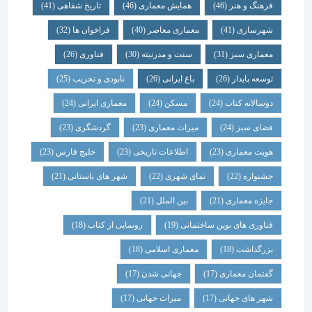
فرهنگ و هنر
(46)
همایش معماری
(46)
تاریخ شفاهی
(41)
شهرسازی
(41)
معماری معاصر
(40)
فراخوان ها
(32)
معماری سبز
(31)
سنت و مدرنیته
(30)
فناوری
(26)
توسعه پایدار
(26)
باغ ایرانی
(26)
نابودی و تخریب
(25)
دوسالانه کتاب
(24)
مسکن
(24)
معماری ایرانی
(24)
فضای سبز
(24)
میراث معماری
(23)
گردشگری
(23)
هویت معماری
(23)
اطلاعات تاریخی
(23)
خلیج فارس
(23)
جشنواره
(22)
نمای شهری
(22)
شهر های باستانی
(21)
جایزه معماری
(21)
بین الملل
(21)
فناوری های نوین ساختمانی
(19)
رونمایی از کتاب
(18)
بزرگداشت
(18)
معماری اسلامی
(18)
گفتمان معماری
(17)
جهانی شدن
(17)
شهر های جهانی
(17)
میراث جهانی
(17)