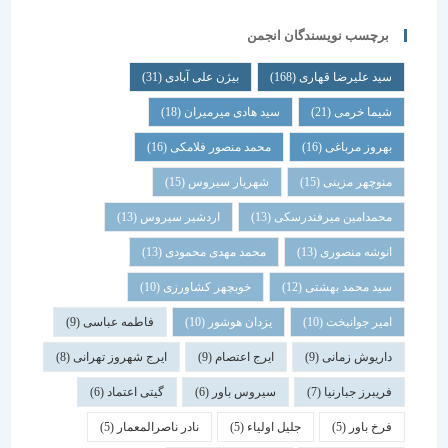
برچسب نویسندگان انجمن
سید علیرضا قهاری
(168)
بیژن علی آبادی
(31)
شیما خرمی
(21)
سید هادی میرمیران
(18)
بهروز مرباغی
(16)
محمد منصور فلامکی
(16)
منوچهر مزینی
(15)
شهریار سیروس
(15)
محمدامین میرفندرسکی
(13)
اردشیر سیروس
(13)
انوشه منصوری
(13)
محمد مهدی محمودی
(13)
سید محمد بهشتی
(12)
خوبچهر کشاورزی
(10)
امیر جوانبخت
(10)
یزدان هوشور
(10)
فاطمه عباسی
(9)
داریوش زمانی
(9)
ایرج اعتصام
(9)
ایرج شهروز تهرانی
(8)
فریبرز جبارنیا
(7)
سیروس باور
(6)
گیتی اعتماد
(6)
فرخ باور
(5)
جلیل اولیاء
(5)
نادر ناصرالمعمار
(5)