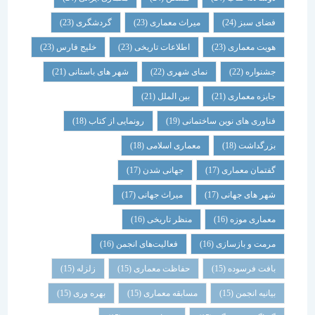
فضای سبز
(24)
میراث معماری
(23)
گردشگری
(23)
هویت معماری
(23)
اطلاعات تاریخی
(23)
خلیج فارس
(23)
جشنواره
(22)
نمای شهری
(22)
شهر های باستانی
(21)
جایزه معماری
(21)
بین الملل
(21)
فناوری های نوین ساختمانی
(19)
رونمایی از کتاب
(18)
بزرگداشت
(18)
معماری اسلامی
(18)
گفتمان معماری
(17)
جهانی شدن
(17)
شهر های جهانی
(17)
میراث جهانی
(17)
معماری موزه
(16)
منظر تاریخی
(16)
مرمت و بازسازی
(16)
فعالیت‌های انجمن
(16)
بافت فرسوده
(15)
حفاظت معماری
(15)
زلزله
(15)
بیانیه انجمن
(15)
مسابقه معماری
(15)
بهره وری
(15)