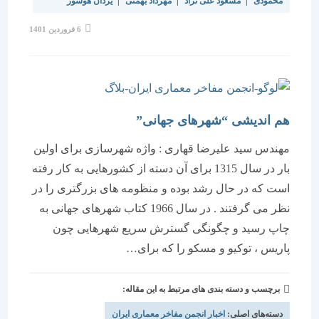
محمودی
|
مسعود علی نژاد
|
مهرداد بهمنی
|
یزدان هوشور
نوشته
6 فروردین 1401
منتشر
شده
است:
هم اندیشی “شهرهای جهانی”
مهندس سید علیرضا قهاری : واژه شهرسازی برای اولین
بار در سال 1315 برای آن دسته از کشورهایی به کار رفته
است که در حال رشد بوده و منظومه های بزرگتری را در
نظر می گرفتند . در سال 1966 کتاب شهرهای جهانی به
چاپ رسید و چگونگی گسترش سریع شهرهایی چون
پاریس ، توکیو و مسکو را که برای…
برچسب و دسته بندی های مرتبط به این مقاله:
دسته‌های اصلی:
اخبار انجمن مفاخر معماری ایران