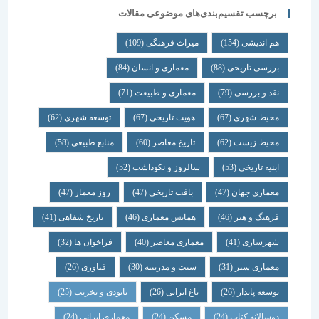
برچسب تقسیم‌بندی‌های موضوعی مقالات
هم اندیشی
(154)
میراث فرهنگی
(109)
بررسی تاریخی
(88)
معماری و انسان
(84)
نقد و بررسی
(79)
معماری و طبیعت
(71)
محیط شهری
(67)
هویت تاریخی
(67)
توسعه شهری
(62)
محیط زیست
(62)
تاریخ معاصر
(60)
منابع طبیعی
(58)
ابنیه تاریخی
(53)
سالروز و نکوداشت
(52)
معماری جهان
(47)
بافت تاریخی
(47)
روز معمار
(47)
فرهنگ و هنر
(46)
همایش معماری
(46)
تاریخ شفاهی
(41)
شهرسازی
(41)
معماری معاصر
(40)
فراخوان ها
(32)
معماری سبز
(31)
سنت و مدرنیته
(30)
فناوری
(26)
توسعه پایدار
(26)
باغ ایرانی
(26)
نابودی و تخریب
(25)
دوسالانه کتاب
(24)
مسکن
(24)
معماری ایرانی
(24)