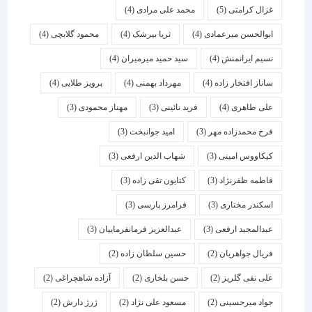
غزال کرامتی
(5)
محمد علی مرادی
(4)
ابوالحسن میرعمادی
(4)
ثریا بیرشک
(4)
محمود گلابچی
(4)
نسیم ایرانمنش
(4)
سید حمید میرمیران
(4)
ساناز افتخار زاده
(4)
مهرداد بهمنی
(4)
پرویز طلایی
(4)
علی طاهری
(4)
فرید نائینی
(3)
مهناز محمودی
(3)
فرخ محمدزاده مهر
(3)
امید جوانبخت
(3)
کیکاووس امینی
(3)
شهاب الدین ارفعی
(3)
فاطمه ظفرنژاد
(3)
کتایون تقی زاده
(3)
اسكندر مختاری
(3)
فرامرز پارسی
(3)
عبدالمجید ارفعی
(3)
عبدالعزیز فرمانفرماییان
(3)
فریال جواهریان
(2)
حسین سلطان زاده
(2)
علی نقی گلریز
(2)
حسن بلخاری
(2)
آزاده شاهچراغی
(2)
جواد میرحسینی
(2)
مسعود علی نژاد
(2)
ژرژ دارش
(2)