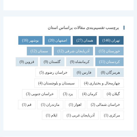
برچسب تقسیم‌بندی مقالات براساس استان
تهران
(146)
همدان
(27)
اصفهان
(20)
بوشهر
(16)
خوزستان
(15)
آذربایجان شرقی
(12)
سمنان
(12)
کردستان
(11)
کرمانشاه
(9)
گلستان
(9)
قزوین
(9)
هرمزگان
(8)
فارس
(6)
خراسان رضوی
(5)
چهارمحال و بختیاری
(4)
سیستان و بلوچستان
(4)
گیلان
(4)
کرمان
(4)
یزد
(3)
خراسان جنوبی
(3)
خراسان شمالی
(2)
اهواز
(1)
مازندران
(1)
قم
(1)
مرکزی
(1)
آذربایجان غربی
(1)
ایلام
(1)