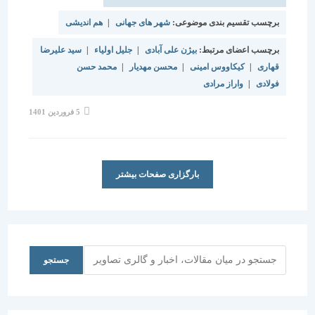
برچسب تقسیم بندی موضوعی:
شهر های جهانی
|
هم اندیشی
برچسب اعضای مرتبط:
بیژن علی آبادی
|
جلیل اولیاء
|
سید علیرضا
قهاری
|
کیکاووس امینی
|
محسن مهدیار
|
محمد حسن
فولادی
|
واراز مرادی
نوشته
5 فروردین 1401
منتشر
شده
است:
بارگزاری صفحات بیشتر
جستجو
جستجو