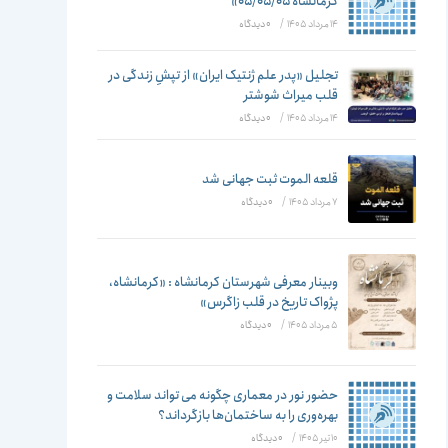
تغییر
کرمانشاه ۰۵/۰۵/۰۵»
14 مرداد 1405
/
۰ دیدگاه
تجلیل «پدر علم ژنتیک ایران» از تپشِ زندگی در
قلب میراث شوشتر
دهید
14 مرداد 1405
/
۰ دیدگاه
قلعه الموت ثبت جهانی شد
7 مرداد 1405
/
۰ دیدگاه
وبینار معرفی شهرستان کرمانشاه : «کرمانشاه،
پژواک تاریخ در قلب زاگرس»
5 مرداد 1405
/
۰ دیدگاه
حضور نور در معماری چگونه می تواند سلامت و
بهره‌وری را به ساختمان‌ها بازگرداند؟
10 تیر 1405
/
۰ دیدگاه