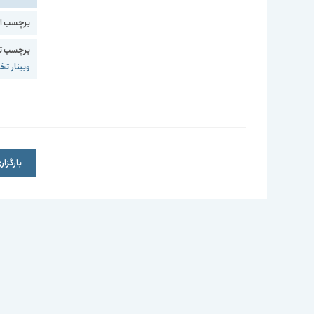
برچسب اس
برچسب ت
وبینار 
بارگزا