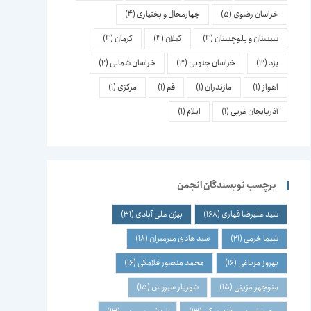
خراسان رضوی
(5)
چهارمحال و بختیاری
(4)
سیستان و بلوچستان
(4)
گیلان
(4)
کرمان
(4)
یزد
(3)
خراسان جنوبی
(3)
خراسان شمالی
(2)
اهواز
(1)
مازندران
(1)
قم
(1)
مرکزی
(1)
آذربایجان غربی
(1)
ایلام
(1)
برچسب نویسندگان انجمن
سید علیرضا قهاری
(168)
بیژن علی آبادی
(31)
شیما خرمی
(21)
سید هادی میرمیران
(18)
بهروز مرباغی
(16)
محمد منصور فلامکی
(16)
منوچهر مزینی
(15)
شهریار سیروس
(15)