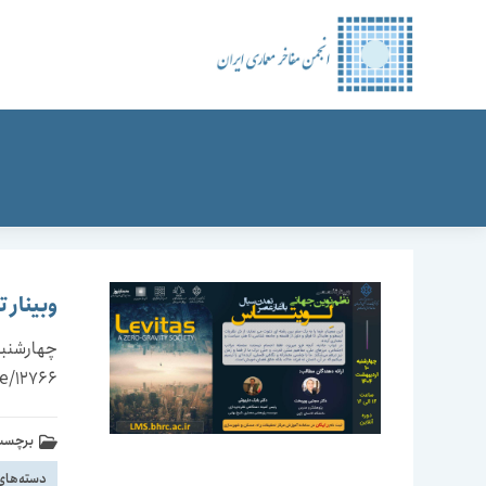
رش
ه
حتوا
وبینار 
se/12766
برچسب 
دسته‌های