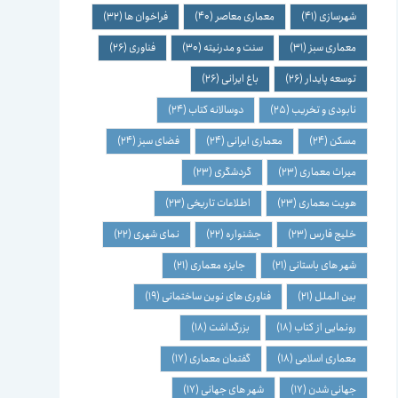
شهرسازی
(41)
معماری معاصر
(40)
فراخوان ها
(32)
معماری سبز
(31)
سنت و مدرنیته
(30)
فناوری
(26)
توسعه پایدار
(26)
باغ ایرانی
(26)
نابودی و تخریب
(25)
دوسالانه کتاب
(24)
مسکن
(24)
معماری ایرانی
(24)
فضای سبز
(24)
میراث معماری
(23)
گردشگری
(23)
هویت معماری
(23)
اطلاعات تاریخی
(23)
خلیج فارس
(23)
جشنواره
(22)
نمای شهری
(22)
شهر های باستانی
(21)
جایزه معماری
(21)
بین الملل
(21)
فناوری های نوین ساختمانی
(19)
رونمایی از کتاب
(18)
بزرگداشت
(18)
معماری اسلامی
(18)
گفتمان معماری
(17)
جهانی شدن
(17)
شهر های جهانی
(17)