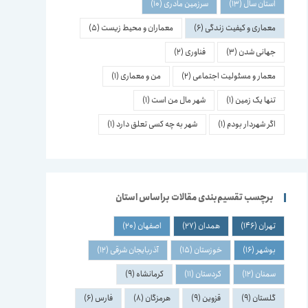
استان سال
(13)
سرزمین مادری
(10)
معماری و کیفیت زندگی
(6)
معماران و محیط زیست
(5)
جهانی شدن
(3)
فناوری
(2)
معمار و مسئولیت اجتماعی
(2)
من و معماری
(1)
تنها یک زمین
(1)
شهر مال من است
(1)
اگر شهردار بودم
(1)
شهر به چه کسی تعلق دارد
(1)
برچسب تقسیم‌بندی مقالات براساس استان
تهران
(146)
همدان
(27)
اصفهان
(20)
بوشهر
(16)
خوزستان
(15)
آذربایجان شرقی
(12)
سمنان
(12)
کردستان
(11)
کرمانشاه
(9)
گلستان
(9)
قزوین
(9)
هرمزگان
(8)
فارس
(6)