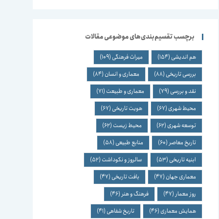
برچسب تقسیم‌بندی‌های موضوعی مقالات
هم اندیشی
(154)
میراث فرهنگی
(109)
بررسی تاریخی
(88)
معماری و انسان
(84)
نقد و بررسی
(79)
معماری و طبیعت
(71)
محیط شهری
(67)
هویت تاریخی
(67)
توسعه شهری
(62)
محیط زیست
(62)
تاریخ معاصر
(60)
منابع طبیعی
(58)
ابنیه تاریخی
(53)
سالروز و نکوداشت
(52)
معماری جهان
(47)
بافت تاریخی
(47)
روز معمار
(47)
فرهنگ و هنر
(46)
همایش معماری
(46)
تاریخ شفاهی
(41)