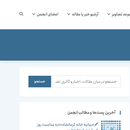
جستجوی
وعه تصاویر
آرشیو خبر یا مقاله
اعضای انجمن
وب
سایت
جستجو
جستجو
را
آخرین پست‌ها و مطالب انجمن
🖋️«بیانیه خانه کرمانشاه»«به مناسبت روز