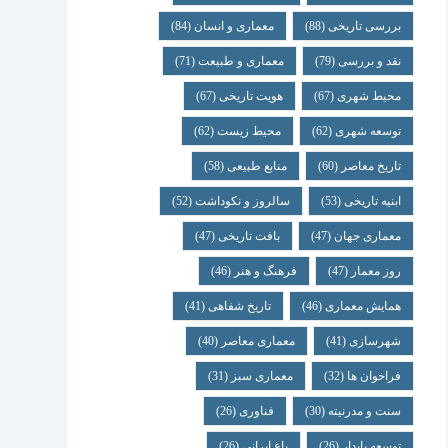
بررسی تاریخی
(88)
معماری و انسان
(84)
نقد و بررسی
(79)
معماری و طبیعت
(71)
محیط شهری
(67)
هویت تاریخی
(67)
توسعه شهری
(62)
محیط زیست
(62)
تاریخ معاصر
(60)
منابع طبیعی
(58)
ابنیه تاریخی
(53)
سالروز و نکوداشت
(52)
معماری جهان
(47)
بافت تاریخی
(47)
روز معمار
(47)
فرهنگ و هنر
(46)
همایش معماری
(46)
تاریخ شفاهی
(41)
شهرسازی
(41)
معماری معاصر
(40)
فراخوان ها
(32)
معماری سبز
(31)
سنت و مدرنیته
(30)
فناوری
(26)
توسعه پایدار
(26)
باغ ایرانی
(26)