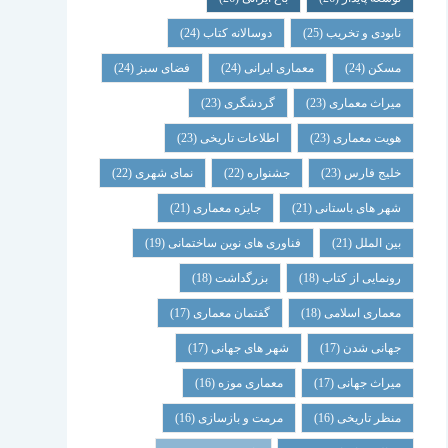
نابودی و تخریب
(25)
دوسالانه کتاب
(24)
مسکن
(24)
معماری ایرانی
(24)
فضای سبز
(24)
میراث معماری
(23)
گردشگری
(23)
هویت معماری
(23)
اطلاعات تاریخی
(23)
خلیج فارس
(23)
جشنواره
(22)
نمای شهری
(22)
شهر های باستانی
(21)
جایزه معماری
(21)
بین الملل
(21)
فناوری های نوین ساختمانی
(19)
رونمایی از کتاب
(18)
بزرگداشت
(18)
معماری اسلامی
(18)
گفتمان معماری
(17)
جهانی شدن
(17)
شهر های جهانی
(17)
میراث جهانی
(17)
معماری موزه
(16)
منظر تاریخی
(16)
مرمت و بازسازی
(16)