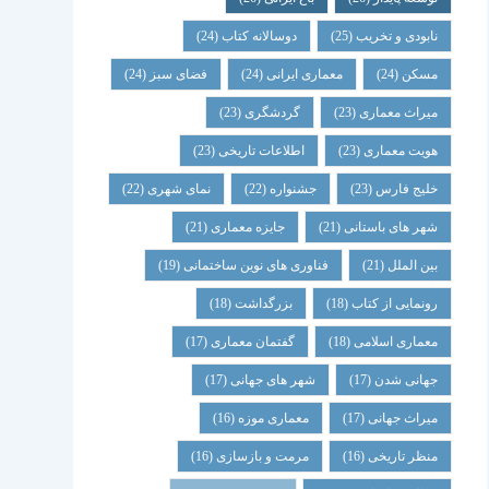
نابودی و تخریب
(25)
دوسالانه کتاب
(24)
مسکن
(24)
معماری ایرانی
(24)
فضای سبز
(24)
میراث معماری
(23)
گردشگری
(23)
هویت معماری
(23)
اطلاعات تاریخی
(23)
خلیج فارس
(23)
جشنواره
(22)
نمای شهری
(22)
شهر های باستانی
(21)
جایزه معماری
(21)
بین الملل
(21)
فناوری های نوین ساختمانی
(19)
رونمایی از کتاب
(18)
بزرگداشت
(18)
معماری اسلامی
(18)
گفتمان معماری
(17)
جهانی شدن
(17)
شهر های جهانی
(17)
میراث جهانی
(17)
معماری موزه
(16)
منظر تاریخی
(16)
مرمت و بازسازی
(16)