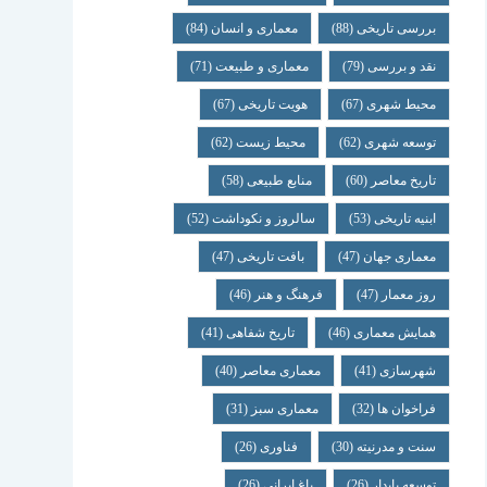
بررسی تاریخی
(88)
معماری و انسان
(84)
نقد و بررسی
(79)
معماری و طبیعت
(71)
محیط شهری
(67)
هویت تاریخی
(67)
توسعه شهری
(62)
محیط زیست
(62)
تاریخ معاصر
(60)
منابع طبیعی
(58)
ابنیه تاریخی
(53)
سالروز و نکوداشت
(52)
معماری جهان
(47)
بافت تاریخی
(47)
روز معمار
(47)
فرهنگ و هنر
(46)
همایش معماری
(46)
تاریخ شفاهی
(41)
شهرسازی
(41)
معماری معاصر
(40)
فراخوان ها
(32)
معماری سبز
(31)
سنت و مدرنیته
(30)
فناوری
(26)
توسعه پایدار
(26)
باغ ایرانی
(26)