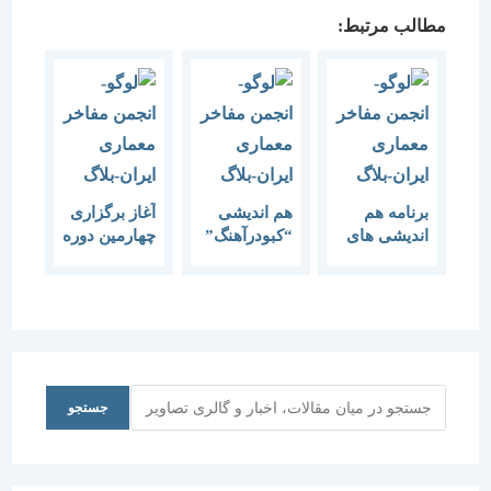
مطالب مرتبط:
برنامه‌ هم
هم اندیشی
آغاز برگزاری
اندیشی های
“کبودرآهنگ”
چهارمین دوره
آذر 1395
مورخ 26
درسگفتارها-21
بهمن 1390
دی ماه تا 24
اسفند ماه
1395
جستجو
جستجو