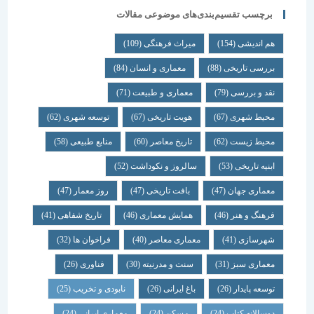
برچسب تقسیم‌بندی‌های موضوعی مقالات
هم اندیشی
(154)
میراث فرهنگی
(109)
بررسی تاریخی
(88)
معماری و انسان
(84)
نقد و بررسی
(79)
معماری و طبیعت
(71)
محیط شهری
(67)
هویت تاریخی
(67)
توسعه شهری
(62)
محیط زیست
(62)
تاریخ معاصر
(60)
منابع طبیعی
(58)
ابنیه تاریخی
(53)
سالروز و نکوداشت
(52)
معماری جهان
(47)
بافت تاریخی
(47)
روز معمار
(47)
فرهنگ و هنر
(46)
همایش معماری
(46)
تاریخ شفاهی
(41)
شهرسازی
(41)
معماری معاصر
(40)
فراخوان ها
(32)
معماری سبز
(31)
سنت و مدرنیته
(30)
فناوری
(26)
توسعه پایدار
(26)
باغ ایرانی
(26)
نابودی و تخریب
(25)
دوسالانه کتاب
(24)
مسکن
(24)
معماری ایرانی
(24)