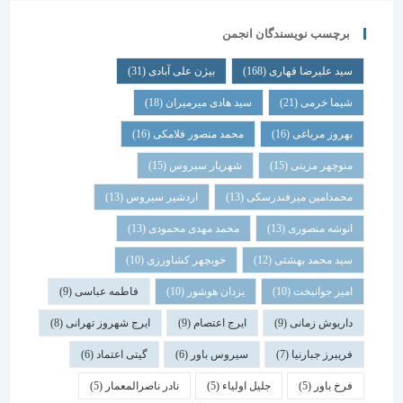
برچسب نویسندگان انجمن
سید علیرضا قهاری
(168)
بیژن علی آبادی
(31)
شیما خرمی
(21)
سید هادی میرمیران
(18)
بهروز مرباغی
(16)
محمد منصور فلامکی
(16)
منوچهر مزینی
(15)
شهریار سیروس
(15)
محمدامین میرفندرسکی
(13)
اردشیر سیروس
(13)
انوشه منصوری
(13)
محمد مهدی محمودی
(13)
سید محمد بهشتی
(12)
خوبچهر کشاورزی
(10)
امیر جوانبخت
(10)
یزدان هوشور
(10)
فاطمه عباسی
(9)
داریوش زمانی
(9)
ایرج اعتصام
(9)
ایرج شهروز تهرانی
(8)
فریبرز جبارنیا
(7)
سیروس باور
(6)
گیتی اعتماد
(6)
فرخ باور
(5)
جلیل اولیاء
(5)
نادر ناصرالمعمار
(5)