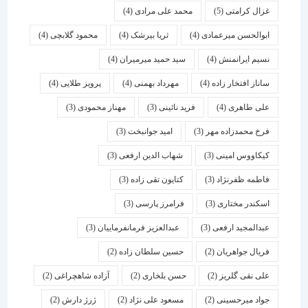
غزال کرامتی
(5)
محمد علی مرادی
(4)
ابوالحسن میرعمادی
(4)
ثریا بیرشک
(4)
محمود گلابچی
(4)
نسیم ایرانمنش
(4)
سید حمید میرمیران
(4)
ساناز افتخار زاده
(4)
مهرداد بهمنی
(4)
پرویز طلایی
(4)
علی طاهری
(4)
فرید نائینی
(3)
مهناز محمودی
(3)
فرخ محمدزاده مهر
(3)
امید جوانبخت
(3)
کیکاووس امینی
(3)
شهاب الدین ارفعی
(3)
فاطمه ظفرنژاد
(3)
کتایون تقی زاده
(3)
اسكندر مختاری
(3)
فرامرز پارسی
(3)
عبدالمجید ارفعی
(3)
عبدالعزیز فرمانفرماییان
(3)
فریال جواهریان
(2)
حسین سلطان زاده
(2)
علی نقی گلریز
(2)
حسن بلخاری
(2)
آزاده شاهچراغی
(2)
جواد میرحسینی
(2)
مسعود علی نژاد
(2)
ژرژ دارش
(2)