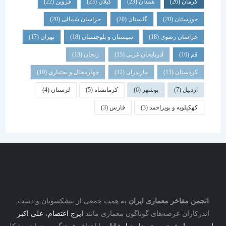
کرمان
(26)
همدان
(23)
گیلان
(23)
قزوین
(22)
خوزستان
(20)
گلستان
(20)
خراسان شمالی
(20)
خراسان رضوی
(18)
سیستان و بلوچستان
(18)
تهران
(17)
قم
(16)
آذربایجان غربی
(15)
زنجان
(13)
کردستان
(13)
مازندران
(12)
چهارمحال و بختیاری
(10)
اردبیل
(7)
بوشهر
(6)
کرمانشاه
(5)
لرستان
(4)
کهکیلویه و بویراحمد
(3)
فارس
(3)
نجمن مفاخر معماری ایران
به همت جمعی از پیشکسوتان و دست
درکاران عرصه‌های گوناگون معماری مانند
ایرج اعتصام
،
علی اکبر