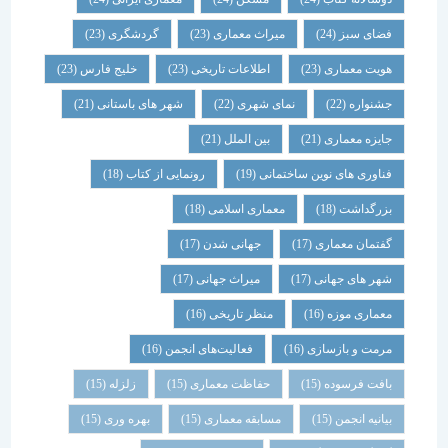
فضای سبز
(24)
میراث معماری
(23)
گردشگری
(23)
هویت معماری
(23)
اطلاعات تاریخی
(23)
خلیج فارس
(23)
جشنواره
(22)
نمای شهری
(22)
شهر های باستانی
(21)
جایزه معماری
(21)
بین الملل
(21)
فناوری های نوین ساختمانی
(19)
رونمایی از کتاب
(18)
بزرگداشت
(18)
معماری اسلامی
(18)
گفتمان معماری
(17)
جهانی شدن
(17)
شهر های جهانی
(17)
میراث جهانی
(17)
معماری موزه
(16)
منظر تاریخی
(16)
مرمت و بازسازی
(16)
فعالیت‌های انجمن
(16)
بافت فرسوده
(15)
حفاظت معماری
(15)
زلزله
(15)
بیانیه انجمن
(15)
مسابقه معماری
(15)
بهره وری
(15)