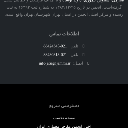
ی
،
سیاوش تیموری
،
داوید اوشانا
و با اهداف فرهنگی و حمایتی شکل
گرفته‌است. انجمن در تاریخ ۱۳۸۲/۱۲/۲۵ به شماره ثبت ۱۶۳۹۲ به ثبت
ه و مرکز اصلی انجمن در استان تهران شهرستان تهران واقع است.
اطلاعات تماس
تلفن:
021-88424345
تلفن:
021-88430313
ایمیل:
info(atsign)ammi.ir
دسترسی سریع
صفحه نخست
اخبار انجمن مفاخر معماری ایران