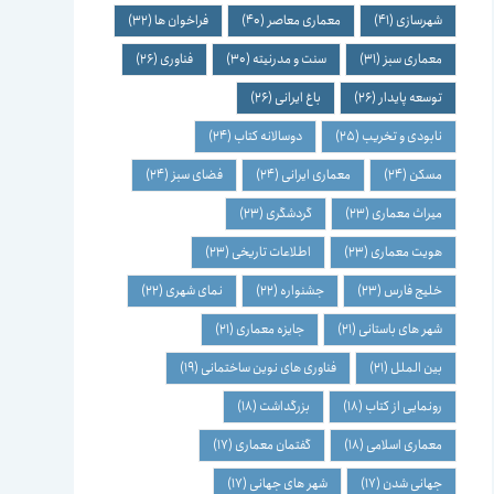
شهرسازی
(41)
معماری معاصر
(40)
فراخوان ها
(32)
معماری سبز
(31)
سنت و مدرنیته
(30)
فناوری
(26)
توسعه پایدار
(26)
باغ ایرانی
(26)
نابودی و تخریب
(25)
دوسالانه کتاب
(24)
مسکن
(24)
معماری ایرانی
(24)
فضای سبز
(24)
میراث معماری
(23)
گردشگری
(23)
هویت معماری
(23)
اطلاعات تاریخی
(23)
خلیج فارس
(23)
جشنواره
(22)
نمای شهری
(22)
شهر های باستانی
(21)
جایزه معماری
(21)
بین الملل
(21)
فناوری های نوین ساختمانی
(19)
رونمایی از کتاب
(18)
بزرگداشت
(18)
معماری اسلامی
(18)
گفتمان معماری
(17)
جهانی شدن
(17)
شهر های جهانی
(17)