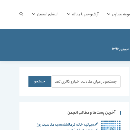
جستجوی
وعه تصاویر
آرشیو خبر یا مقاله
اعضای انجمن
وب
ریور 1396
سایت
جستجو
جستجو
را
آخرین پست‌ها و مطالب انجمن
🖋️«بیانیه خانه کرمانشاه»«به مناسبت روز