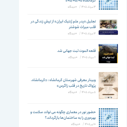
تغییر
کرمانشاه ۰۵/۰۵/۰۵»
14 مرداد 1405
/
۰ دیدگاه
تجلیل «پدر علم ژنتیک ایران» از تپشِ زندگی در
قلب میراث شوشتر
دهید
14 مرداد 1405
/
۰ دیدگاه
قلعه الموت ثبت جهانی شد
7 مرداد 1405
/
۰ دیدگاه
وبینار معرفی شهرستان کرمانشاه : «کرمانشاه،
پژواک تاریخ در قلب زاگرس»
5 مرداد 1405
/
۰ دیدگاه
حضور نور در معماری چگونه می تواند سلامت و
بهره‌وری را به ساختمان‌ها بازگرداند؟
10 تیر 1405
/
۰ دیدگاه