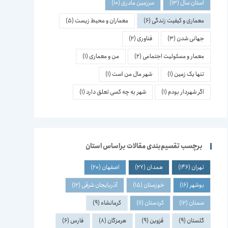
استان سال
(13)
سرزمین مادری
(10)
معماری و کیفیت زندگی
(6)
معماران و محیط زیست
(5)
جهانی شدن
(3)
فناوری
(2)
معمار و مسئولیت اجتماعی
(2)
من و معماری
(1)
تنها یک زمین
(1)
شهر مال من است
(1)
اگر شهردار بودم
(1)
شهر به چه کسی تعلق دارد
(1)
برچسب تقسیم‌بندی مقالات براساس استان
تهران
(146)
همدان
(27)
اصفهان
(20)
بوشهر
(16)
خوزستان
(15)
آذربایجان شرقی
(12)
سمنان
(12)
کردستان
(11)
کرمانشاه
(9)
گلستان
(9)
قزوین
(9)
هرمزگان
(8)
فارس
(6)