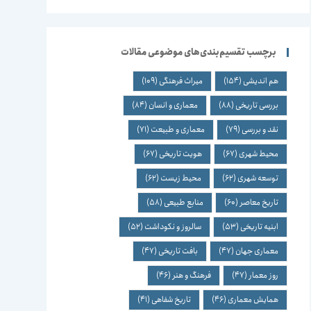
برچسب تقسیم‌بندی‌های موضوعی مقالات
هم اندیشی
(154)
میراث فرهنگی
(109)
بررسی تاریخی
(88)
معماری و انسان
(84)
نقد و بررسی
(79)
معماری و طبیعت
(71)
محیط شهری
(67)
هویت تاریخی
(67)
توسعه شهری
(62)
محیط زیست
(62)
تاریخ معاصر
(60)
منابع طبیعی
(58)
ابنیه تاریخی
(53)
سالروز و نکوداشت
(52)
معماری جهان
(47)
بافت تاریخی
(47)
روز معمار
(47)
فرهنگ و هنر
(46)
همایش معماری
(46)
تاریخ شفاهی
(41)