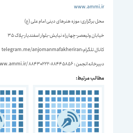
www.ammi.ir
محل برگزاری: موزه هنرهای دینی امام علی (ع)
خیابان ولیعصر-چهارراه نیایش-بلوار اسفندیار-پلاک 35
کانال تلگرام:telegram.me/anjomanmafakheriran
دبیرخانه انجمن : 88445856-88430222 /www.ammi.ir
مطالب مرتبط: