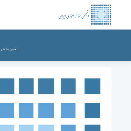
رش
ه
حتوا
انجمن مفاخر م