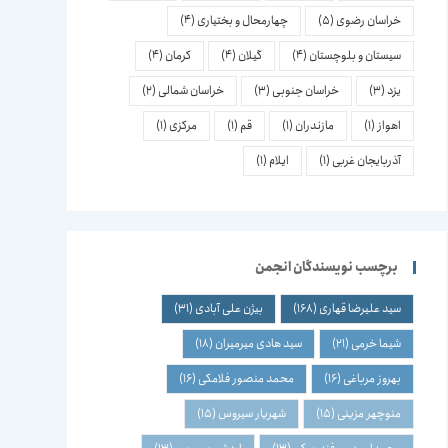
خراسان رضوی
(5)
چهارمحال و بختیاری
(4)
سیستان و بلوچستان
(4)
گیلان
(4)
کرمان
(4)
یزد
(3)
خراسان جنوبی
(3)
خراسان شمالی
(2)
اهواز
(1)
مازندران
(1)
قم
(1)
مرکزی
(1)
آذربایجان غربی
(1)
ایلام
(1)
برچسب نویسندگان انجمن
سید علیرضا قهاری
(168)
بیژن علی آبادی
(31)
شیما خرمی
(21)
سید هادی میرمیران
(18)
بهروز مرباغی
(16)
محمد منصور فلامکی
(16)
منوچهر مزینی
(15)
شهریار سیروس
(15)