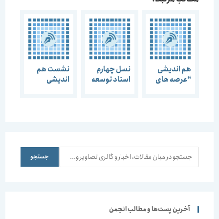
هم اندیشی
نسل چهارم
نشست هم
“عرصه های
اسناد توسعه
اندیشی
عمومی و
و چالش ها
چالش های
خصوصی”
آموزش
شهرسازی در
ایران برگزار
می شود
جستجو
جستجو
آخرین پست‌ها و مطالب انجمن