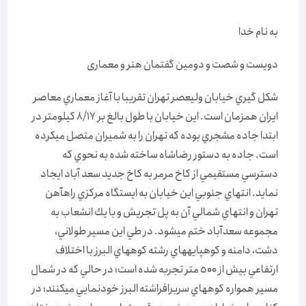
به نام خدا
دویست و شصت و دومین گفتمان هنر و معماری
شكل گيري خيابان وليعصر تهران تقريبا با آغاز معماري معاصر
ايران هم‏زمان است. اين خيابان با طول بالغ بر 8/17 كيلومتر در
ابتدا جاده مشجري بوده كه تهران را به شميران متصل مي‏كرده
است. جاده به دستور رضا‏شاه ساخته شده به نحوي كه
دسترسي مستقيمي از كاخ مرمر به كاخ جديد سعد آباد ايجاد
نمايد. انتهاي جنوبي اين خيابان به ايستگاه مركزي راه‏آهن
تهران و انتهاي شمالي آن به پل تجريش و با يك انشعاب به
مجموعه سعد‏آباد ختم مي‏شود. در طي اين مسير طولاني،
دشت، دامنه و كوهپايه‏هاي رشته كوه‏هاي البرز با اختلاف
ارتفاعي بيش از ٥٠٠ متر تجربه شده است؛ در حالي كه در شمال
مسير همواره كوه‏هاي سربرافراشته البرز خودنمايي مي‏كنند؛ در