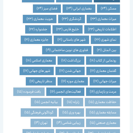
مسکن
(24)
معماری ایرانی
(24)
فضای سبز
(24)
میراث معماری
(23)
گردشگری
(23)
هویت معماری
(23)
اطلاعات تاریخی
(23)
خلیج فارس
(23)
جشنواره
(22)
نمای شهری
(22)
شهر های باستانی
(21)
جایزه معماری
(21)
بین الملل
(21)
فناوری های نوین ساختمانی
(19)
رونمایی از کتاب
(18)
بزرگداشت
(18)
معماری اسلامی
(18)
گفتمان معماری
(17)
جهانی شدن
(17)
شهر های جهانی
(17)
میراث جهانی
(17)
معماری موزه
(16)
منظر تاریخی
(16)
مرمت و بازسازی
(16)
فعالیت‌های انجمن
(16)
بافت فرسوده
(15)
حفاظت معماری
(15)
زلزله
(15)
بیانیه انجمن
(15)
مسابقه معماری
(15)
بهره وری
(15)
گوناگونی فرهنگی
(15)
معماری صنعتی
(15)
زیبایی شناسی
(14)
تهران
(14)