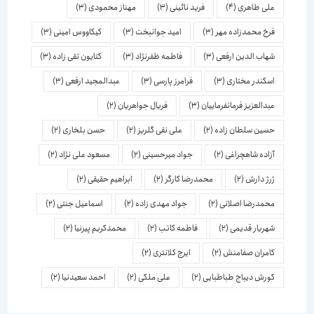
علی طاهری
(4)
فرید نائینی
(3)
مهناز محمودی
(3)
فرخ محمدزاده مهر
(3)
امید جوانبخت
(3)
کیکاووس امینی
(3)
شهاب الدین ارفعی
(3)
فاطمه ظفرنژاد
(3)
کتایون تقی زاده
(3)
اسكندر مختاری
(3)
فرامرز پارسی
(3)
عبدالمجید ارفعی
(3)
عبدالعزیز فرمانفرماییان
(3)
فریال جواهریان
(2)
حسین سلطان زاده
(2)
علی نقی گلریز
(2)
حسن بلخاری
(2)
آزاده شاهچراغی
(2)
جواد میرحسینی
(2)
مسعود علی نژاد
(2)
ژرژ دارش
(2)
محمدرضا کارگر
(2)
ابراهیم حقیقی
(2)
محمدرضا اصلانی
(2)
جواد مهدی زاده
(2)
اسماعیل جنتی
(2)
شهریار قدیمی
(2)
فاطمه کاتب
(2)
محمدکریم پیرنیا
(2)
کامران صفامنش
(2)
ایرج کلانتری
(2)
کورش دیباج طباطبایی
(2)
علی ملکی
(2)
احمد سعیدنیا
(2)