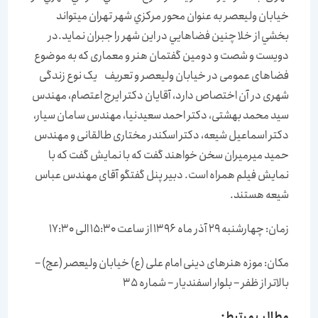
خيابان وليعصر به عنوان محور مركزي شهر تهران مي‏تواند
بخشي از خلا چنين فضاهايي در اين شهر را جبران نمايد.در
دویست و شصت و دومین گفتمان هنر و معماری که به موضوع
فضاهای عمومی در خیابان ولیعصر و تعریف یک نوع زندگی
شهری در آن اختصاص دارد، آقایان دکتر ایرج اعتصام، مهندس
سید محمد بهشتی، دکتر احمد سعیدنیا، مهندس سامان سیار،
دکتر اسماعیل شیعه، دکتر اسکندر مختاری طالقانی و مهندس
حمید میرمیران سخن خواهند گفت که با نمایش گفت که با
نمایش فیلم همراه است. دبیر پنل گفتگو آقای مهندس عباس
شیعه هستند.
زمان: چهارشنبه 29 آذر ماه 1396 از ساعت 15:30 الی 17:30
مکان: موزه هنرهای دینی امام علی (ع) خیابان ولیعصر (عج) –
بالاتر از ظفر – بلوار اسفندیار – شماره 35
مطالب مرتبط: