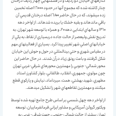
كناره‏هاي خيابان دو رديف و در قسمت‏هايي چهار رديف درختان
چنار كاشته شده كه مجموع آن‏ها در حدود ١٦٠٠٠ اصله تخمين
زده مي‏شوند، كه در حال حاضر ٦٨٠٠ اصله درختان قديمي آن
باقي مانده‏اند و بقيه خشك يا بريده شده‏اند. از اواخر دهه
١٣١٠ و سال‏هاي ابتدايي دهه ٢٠، و همراه با توسعه شهر تهران، به
تدريج نقش وليعصر از حالت جاده دربسياري از نقاط، به يكي از
خيابان‏هاي اصلي شهر تغيير پيدا كرد. بسياري از فعاليت‏هاي مهم
در مقياس شهري و حتي بين‏المللي در حول و حوش اين خيابان
شكل گرفتند و باعث رونق زياد درآن شدند. در حال حاضر اين
محور شمالي- جنوبي را مهم‏ترين محورهاي شرقي-غربي تهران
چون مولوي، جمهوري، انقلاب، طالقاني، بلوار كشاورز، استاد
مطهري، شهيد بهشتي، همت، ميرداماد، نيايش و پارك‏وي قطع
مي‏كنند و مهم‏ترين تقاطع‏هاي شهر را تشكيل ميدهند.
از اواخر دهه چهل شمسي بر اساس طرح جامع تهيه شده توسط
ويكتور گروئن آمريكايي و مشاور ايراني فرمانفرماييان، توسعه
تهران بيش‏تر از حالت شمالي-جنوبي، جهت شرقي- غربي به