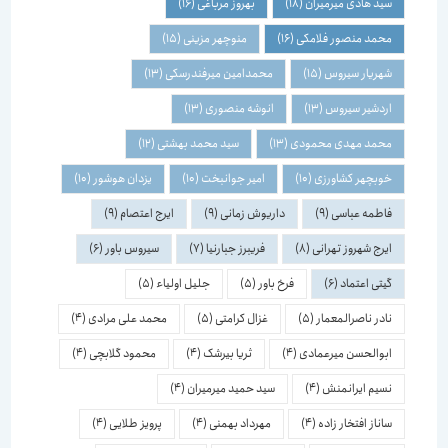
سید هادی میرمیران
(18)
بهروز مرباغی
(16)
محمد منصور فلامکی
(16)
منوچهر مزینی
(15)
شهریار سیروس
(15)
محمدامین میرفندرسکی
(13)
اردشیر سیروس
(13)
انوشه منصوری
(13)
محمد مهدی محمودی
(13)
سید محمد بهشتی
(12)
خوبچهر کشاورزی
(10)
امیر جوانبخت
(10)
یزدان هوشور
(10)
فاطمه عباسی
(9)
داریوش زمانی
(9)
ایرج اعتصام
(9)
ایرج شهروز تهرانی
(8)
فریبرز جبارنیا
(7)
سیروس باور
(6)
گیتی اعتماد
(6)
فرخ باور
(5)
جلیل اولیاء
(5)
نادر ناصرالمعمار
(5)
غزال کرامتی
(5)
محمد علی مرادی
(4)
ابوالحسن میرعمادی
(4)
ثریا بیرشک
(4)
محمود گلابچی
(4)
نسیم ایرانمنش
(4)
سید حمید میرمیران
(4)
ساناز افتخار زاده
(4)
مهرداد بهمنی
(4)
پرویز طلایی
(4)