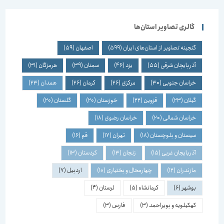
گالری تصاویر استان‌ها
گنجینه تصاویر از استان‌های ایران
(599)
اصفهان
(59)
آذربایجان شرقی
(55)
یزد
(46)
سمنان
(39)
هرمزگان
(31)
خراسان جنوبی
(30)
مرکزی
(26)
کرمان
(26)
همدان
(23)
گیلان
(23)
قزوین
(22)
خوزستان
(20)
گلستان
(20)
خراسان شمالی
(20)
خراسان رضوی
(18)
سیستان و بلوچستان
(18)
تهران
(17)
قم
(16)
آذربایجان غربی
(15)
زنجان
(13)
کردستان
(13)
مازندران
(12)
چهارمحال و بختیاری
(10)
اردبیل
(7)
بوشهر
(6)
کرمانشاه
(5)
لرستان
(4)
کهکیلویه و بویراحمد
(3)
فارس
(3)