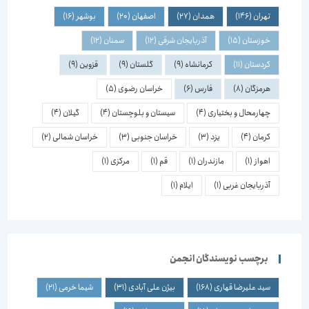
تهران
(146)
همدان
(27)
اصفهان
(20)
بوشهر
(16)
خوزستان
(15)
آذربایجان شرقی
(12)
سمنان
(12)
کردستان
(11)
کرمانشاه
(9)
گلستان
(9)
قزوین
(9)
هرمزگان
(8)
فارس
(6)
خراسان رضوی
(5)
چهارمحال و بختیاری
(4)
سیستان و بلوچستان
(4)
گیلان
(4)
کرمان
(4)
یزد
(3)
خراسان جنوبی
(3)
خراسان شمالی
(2)
اهواز
(1)
مازندران
(1)
قم
(1)
مرکزی
(1)
آذربایجان غربی
(1)
ایلام
(1)
برچسب نویسندگان انجمن
سید علیرضا قهاری
(168)
بیژن علی آبادی
(31)
شیما خرمی
(21)