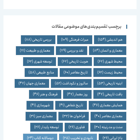
برچسب تقسیم‌بندی‌های موضوعی مقالات
هم اندیشی
(154)
میراث فرهنگی
(109)
بررسی تاریخی
(88)
معماری و انسان
(84)
نقد و بررسی
(79)
معماری و طبیعت
(71)
محیط شهری
(67)
هویت تاریخی
(67)
توسعه شهری
(62)
محیط زیست
(62)
تاریخ معاصر
(60)
منابع طبیعی
(58)
ابنیه تاریخی
(53)
سالروز و نکوداشت
(52)
معماری جهان
(47)
بافت تاریخی
(47)
روز معمار
(47)
فرهنگ و هنر
(46)
همایش معماری
(46)
تاریخ شفاهی
(41)
شهرسازی
(41)
معماری معاصر
(40)
فراخوان ها
(32)
معماری سبز
(31)
سنت و مدرنیته
(30)
فناوری
(26)
توسعه پایدار
(26)
باغ ایرانی
(26)
نابودی و تخریب
(25)
دوسالانه کتاب
(24)