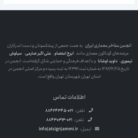
انجمن مفاخر معماری ایران
به همت جمعی از پیشکسوتان و دست اندرکاران
عرصه‌های گوناگون معماری مانند
ایرج اعتصام
،
علی اکبر صارمی
،
سیاوش
تیموری
،
داوید اوشانا
و با اهداف فرهنگی و حمایتی شکل گرفته‌است. انجمن در
تاریخ ۱۳۸۲/۱۲/۲۵ به شماره ثبت ۱۶۳۹۲ به ثبت رسیده و مرکز اصلی انجمن در
استان تهران شهرستان تهران واقع است.
اطلاعات تماس
تلفن:
021-88424345
تلفن:
021-88430313
ایمیل:
info(atsign)ammi.ir