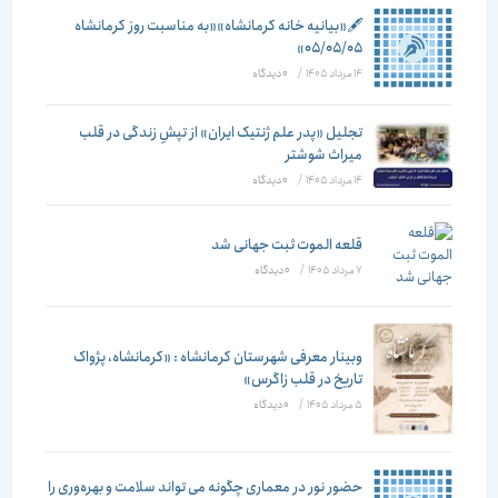
🖋️«بیانیه خانه کرمانشاه»«به مناسبت روز کرمانشاه
۰۵/۰۵/۰۵»
14 مرداد 1405
/
۰ دیدگاه
تجلیل «پدر علم ژنتیک ایران» از تپشِ زندگی در قلب
میراث شوشتر
14 مرداد 1405
/
۰ دیدگاه
قلعه الموت ثبت جهانی شد
7 مرداد 1405
/
۰ دیدگاه
وبینار معرفی شهرستان کرمانشاه : «کرمانشاه، پژواک
تاریخ در قلب زاگرس»
5 مرداد 1405
/
۰ دیدگاه
حضور نور در معماری چگونه می تواند سلامت و بهره‌وری را