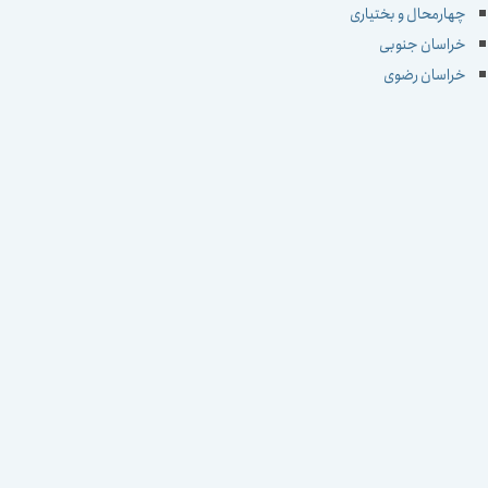
چهارمحال و بختیاری
خراسان جنوبی
خراسان رضوی
خراسان شمالی
خوزستان
زنجان
سمنان
سیستان و بلوچستان
فارس
قزوین
قم
کردستان
کرمان
کرمانشاه
کهکیلویه و بویراحمد
گلستان