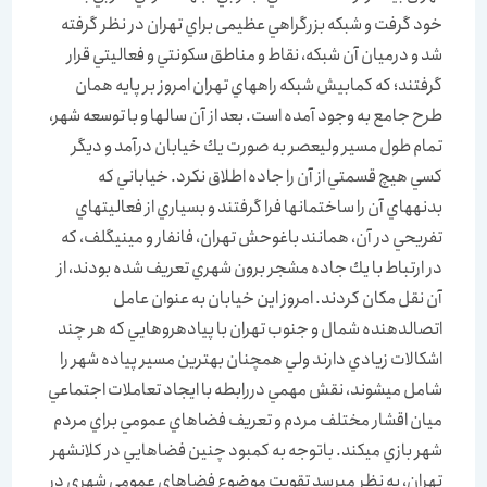
خود گرفت و شبكه بزرگراهي عظيمی براي تهران در نظر گرفته
شد و درميان آن شبكه، نقاط و مناطق سكونتي و فعاليتي قرار
گرفتند؛ كه كمابيش شبكه راه‏هاي تهران امروز بر پايه همان
طرح جامع به وجود آمده است. بعد از آن سال‏ها و با توسعه شهر،
تمام طول مسير وليعصر به صورت يك خيابان درآمد و ديگر
كسي هيچ قسمتي از آن را جاده اطلاق نكرد. خياباني كه
بدنه‏هاي آن را ساختمان‏ها فرا گرفتند و بسياري از فعاليتهاي
تفريحي در آن، همانند باغ‏وحش تهران، فانفار و ميني‏گلف، كه
در ارتباط با يك جاده مشجر برون شهري تعريف شده بودند، از
آن نقل مكان كردند. امروز اين خيابان به عنوان عامل
اتصال‏دهنده شمال و جنوب تهران با پياده‏روهايي كه هر چند
اشكالات زيادي دارند ولي همچنان بهترين مسير پياده شهر را
شامل مي‏شوند، نقش مهمي دررابطه با ايجاد تعاملات اجتماعي
ميان اقشار مختلف مردم و تعريف فضاهاي عمومي براي مردم
شهر بازي مي‏كند. باتوجه به كمبود چنين فضاهايي در كلانشهر
تهران، به نظر مي‏رسد تقويت موضوع فضاهاي عمومي شهري در