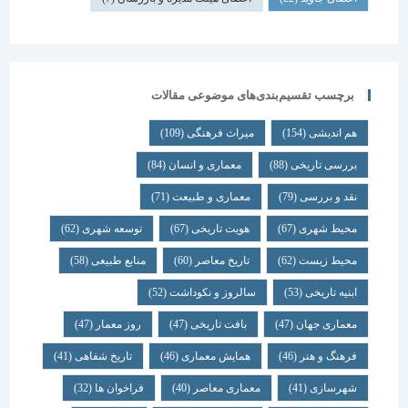
برچسب تقسیم‌بندی‌های موضوعی مقالات
هم اندیشی
(154)
میراث فرهنگی
(109)
بررسی تاریخی
(88)
معماری و انسان
(84)
نقد و بررسی
(79)
معماری و طبیعت
(71)
محیط شهری
(67)
هویت تاریخی
(67)
توسعه شهری
(62)
محیط زیست
(62)
تاریخ معاصر
(60)
منابع طبیعی
(58)
ابنیه تاریخی
(53)
سالروز و نکوداشت
(52)
معماری جهان
(47)
بافت تاریخی
(47)
روز معمار
(47)
فرهنگ و هنر
(46)
همایش معماری
(46)
تاریخ شفاهی
(41)
شهرسازی
(41)
معماری معاصر
(40)
فراخوان ها
(32)