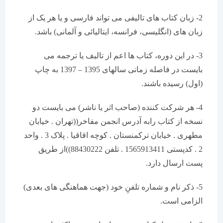
2- زبان کتاب های تالیفی می تواند فارسی و یا هر یک از
زبان های (انگلیسی، فرانسه، ایتالیائی و آلمانی) باشد.
3- در این دوره، کتاب ها اعم از تالیف یا ترجمه می
بایست در فاصله زمانی سالهای 1395 – 1397 به چاپ
(اول) رسیده باشند.
4- هر شرکت کننده (صاحب اثر یا ناشر) می بایست دو
نسخه از کتاب رابه آدرس انجمن مفاخر((تهران . خیابان
مطهری . خیابان ترکمنستان . کوچه اقاقیا . پلاک 3 . واحد
2 . کدپستی 1565913411 . تلفن 88430222))از طریق
پست ارسال دارد.
5- ذکر نام و شماره تلفنِ خود (جهت هماهنگی های بعدی)
الزامی است.