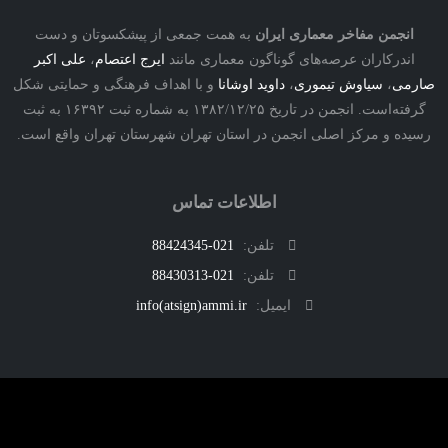
نجمن مفاخر معماری ایران
به همت جمعی از پیشکسوتان و دست
درکاران عرصه‌های گوناگون معماری مانند
ایرج اعتصام
،
علی اکبر
ی
،
سیاوش تیموری
،
داوید اوشانا
و با اهداف فرهنگی و حمایتی شکل
گرفته‌است. انجمن در تاریخ ۱۳۸۲/۱۲/۲۵ به شماره ثبت ۱۶۳۹۲ به ثبت
ه و مرکز اصلی انجمن در استان تهران شهرستان تهران واقع است.
اطلاعات تماس
تلفن:
021-88424345
تلفن:
021-88430313
ایمیل:
info(atsign)ammi.ir