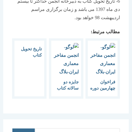
6- تاریخ تحویل کتاب به دبیرخانه انجمن حداکثر تا بیستم
دی ماه 1397 می باشد و زمان برگزاری مراسم
اردیبهشت 98 خواهد بود.
مطالب مرتبط:
تاریخ تحویل
کتاب
ششمین دوره
“دوسالانه
کتاب معماری
و شهرسازی”
فراخوان
جایزه دو
( جایزه دکتر
چهارمین دوره
سالانه کتاب
منوچهر
دو سالانه
معماری و
مزینی ) تا ۲۰
کتاب معماری
شهرسازی-
دی ماه تمدید
و شهرسازی
جایزه دکتر
شد.
(جایزه دکتر
منوچهر
منوچهر
مزینی
مزینی)
اردیبهشت
جستجو