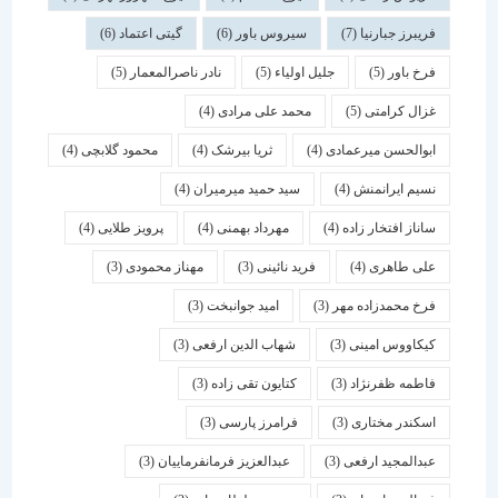
فریبرز جبارنیا
(7)
سیروس باور
(6)
گیتی اعتماد
(6)
فرخ باور
(5)
جلیل اولیاء
(5)
نادر ناصرالمعمار
(5)
غزال کرامتی
(5)
محمد علی مرادی
(4)
ابوالحسن میرعمادی
(4)
ثریا بیرشک
(4)
محمود گلابچی
(4)
نسیم ایرانمنش
(4)
سید حمید میرمیران
(4)
ساناز افتخار زاده
(4)
مهرداد بهمنی
(4)
پرویز طلایی
(4)
علی طاهری
(4)
فرید نائینی
(3)
مهناز محمودی
(3)
فرخ محمدزاده مهر
(3)
امید جوانبخت
(3)
کیکاووس امینی
(3)
شهاب الدین ارفعی
(3)
فاطمه ظفرنژاد
(3)
کتایون تقی زاده
(3)
اسكندر مختاری
(3)
فرامرز پارسی
(3)
عبدالمجید ارفعی
(3)
عبدالعزیز فرمانفرماییان
(3)