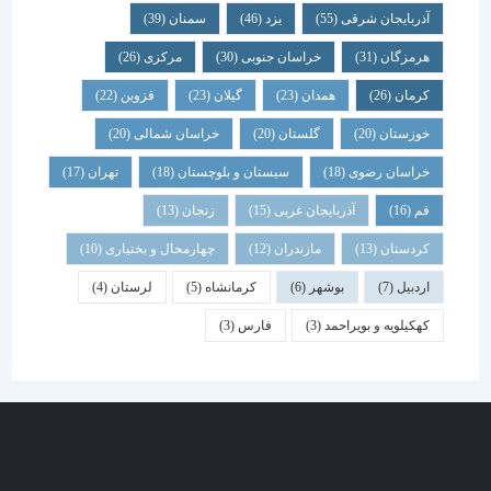
آذربایجان شرقی
(55)
یزد
(46)
سمنان
(39)
هرمزگان
(31)
خراسان جنوبی
(30)
مرکزی
(26)
کرمان
(26)
همدان
(23)
گیلان
(23)
قزوین
(22)
خوزستان
(20)
گلستان
(20)
خراسان شمالی
(20)
خراسان رضوی
(18)
سیستان و بلوچستان
(18)
تهران
(17)
قم
(16)
آذربایجان غربی
(15)
زنجان
(13)
کردستان
(13)
مازندران
(12)
چهارمحال و بختیاری
(10)
اردبیل
(7)
بوشهر
(6)
کرمانشاه
(5)
لرستان
(4)
کهکیلویه و بویراحمد
(3)
فارس
(3)