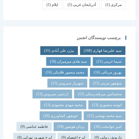
مرکزی
(1)
آذربایجان غربی
(1)
ایلام
(1)
برچسب نویسندگان انجمن
سید علیرضا قهاری
(168)
بیژن علی آبادی
(31)
شیما خرمی
(21)
سید هادی میرمیران
(18)
بهروز مرباغی
(16)
محمد منصور فلامکی
(16)
منوچهر مزینی
(15)
شهریار سیروس
(15)
محمدامین میرفندرسکی
(13)
اردشیر سیروس
(13)
انوشه منصوری
(13)
محمد مهدی محمودی
(13)
سید محمد بهشتی
(12)
خوبچهر کشاورزی
(10)
امیر جوانبخت
(10)
یزدان هوشور
(10)
فاطمه عباسی
(9)
داریوش زمانی
(9)
ایرج اعتصام
(9)
ایرج شهروز تهرانی
(8)