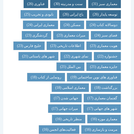
معماری سبز
(31)
سنت و مدرنیته
(30)
فناوری
(26)
توسعه پایدار
(26)
باغ ایرانی
(26)
نابودی و تخریب
(25)
دوسالانه کتاب
(24)
مسکن
(24)
معماری ایرانی
(24)
فضای سبز
(24)
میراث معماری
(23)
گردشگری
(23)
هویت معماری
(23)
اطلاعات تاریخی
(23)
خلیج فارس
(23)
جشنواره
(22)
نمای شهری
(22)
شهر های باستانی
(21)
جایزه معماری
(21)
بین الملل
(21)
فناوری های نوین ساختمانی
(19)
رونمایی از کتاب
(18)
بزرگداشت
(18)
معماری اسلامی
(18)
گفتمان معماری
(17)
جهانی شدن
(17)
شهر های جهانی
(17)
میراث جهانی
(17)
معماری موزه
(16)
منظر تاریخی
(16)
مرمت و بازسازی
(16)
فعالیت‌های انجمن
(16)